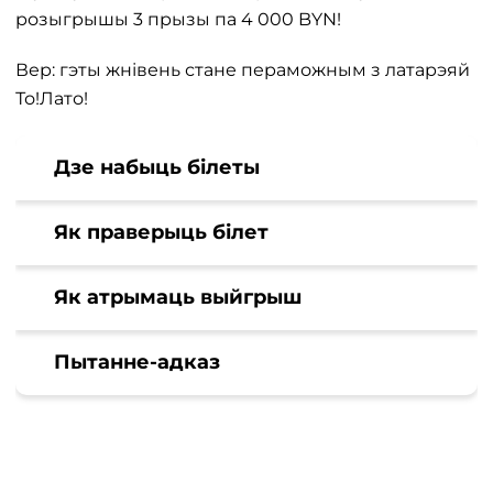
розыгрышы 3 прызы па 4 000 BYN!
Вер: гэты жнівень стане пераможным з латарэяй
То!Лато!
Дзе набыць білеты
Як праверыць білет
Як атрымаць выйгрыш
Пытанне-адказ