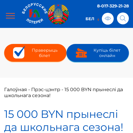
8-017-329-21-28
Праверыць
Купіць білет
білет
онлайн
Галоўная
-
Прэс-цэнтр
-
15 000 BYN прынеслі да
школьнага сезона!
15 000 BYN прынеслі
да школьнага сезона!