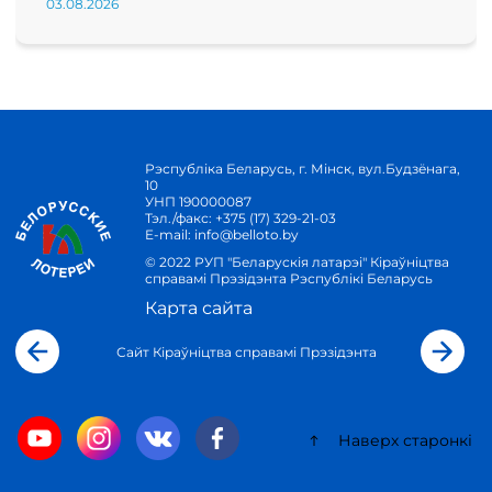
03.08.2026
Рэспубліка Беларусь, г. Мінск, вул.Будзёнага,
10
УНП 190000087
Тэл./факс:
+375 (17) 329-21-03
E-mail:
info@belloto.by
© 2022 РУП "Беларускія латарэі" Кіраўніцтва
справамі Прэзідэнта Рэспублікі Беларусь
Карта сайта
Сайт Кіраўніцтва справамі Прэзідэнта
Наверх старонкі