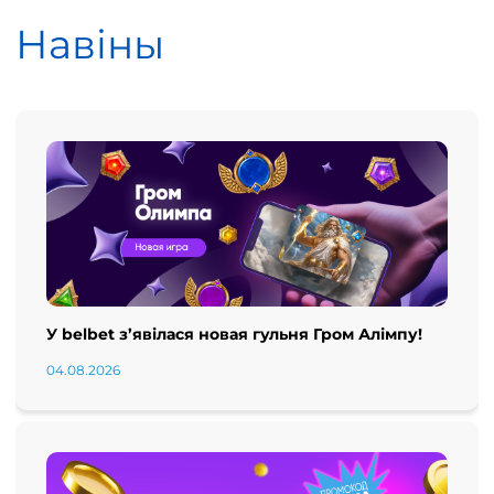
Навіны
У belbet з’явілася новая гульня Гром Алімпу!
04.08.2026