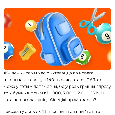
Жнівень – самы час рыхтавацца да новага
школьнага сезону! І 140 тыраж латарэі То!Лато
можа ў гэтым дапамагчы, бо ў розыгрышы адразу
тры буйныя прызы: 10 000, 3 000 і 2 000 BYN. Ці
гэта не нагода купіць білецікі прама зараз?!
Таксама ў акцыях “Шчаслівыя гадзіны” гэтага