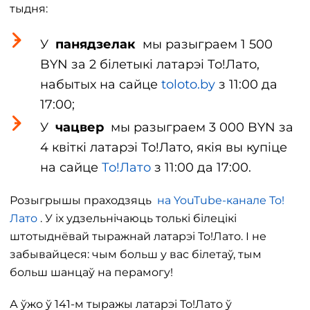
тыдня:
У
панядзелак
мы разыграем 1 500
BYN за 2 білетыкі латарэі То!Лато,
набытых на сайце
toloto.by
з 11:00 да
17:00;
У
чацвер
мы разыграем 3 000 BYN за
4 квіткі латарэі То!Лато, якія вы купіце
на сайце
То!Лато
з 11:00 да 17:00.
Розыгрышы праходзяць
на YouTube-канале То!
Лато
. У іх удзельнічаюць толькі білецікі
штотыднёвай тыражнай латарэі То!Лато. І не
забывайцеся: чым больш у вас білетаў, тым
больш шанцаў на перамогу!
А ўжо ў 141-м тыражы латарэі То!Лато ў