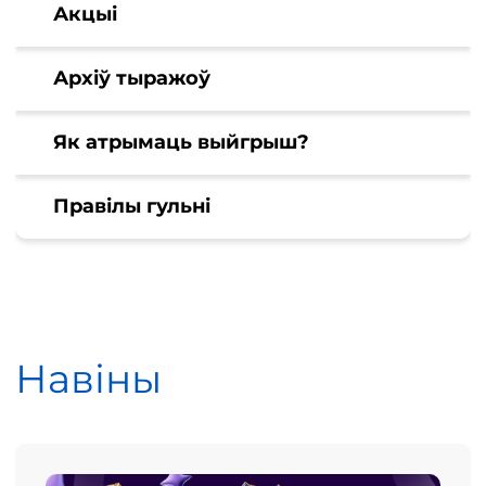
Акцыі
Архіў тыражоў
Як атрымаць выйгрыш?
Правілы гульні
Навіны