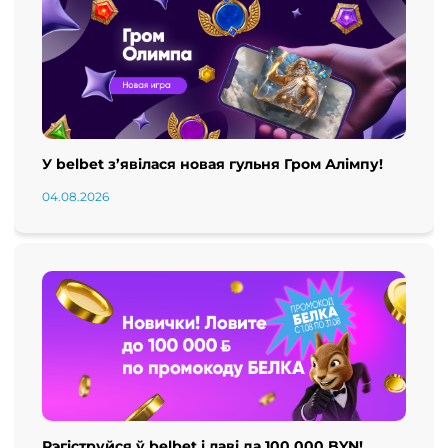
У belbet з’явілася новая гульня Гром Алімпу!
04.08.2026
Рэгіструйся ў belbet і лаві да 100 000 BYN!