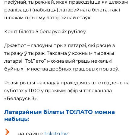
пасіўнай, тыражнай, якая праводзіцца як шляхам
рэалізацыі (набыцця) латарэйнага білета, так і
шляхам прыёму латарэйнай стаўкі.
Кошт білета 5 беларускіх рублёў.
Джэкпот – галоўны прыз латарэі, які расце з
тыражу ў тыраж. Таксама ў кожным тыражы
латарэі “То!Лато” можна выйграць некалькі
буйных і мноства дробных грашовых прызоў.
Розыгрышы накладаў праходзяць штотыдзень па
суботах у 11:00 у прамым эфіры тэлеканала
«Беларусь 3».
Латарэйныя білеты ТО!ЛАТО можна
набыць:
на сайце
toloto.by
;