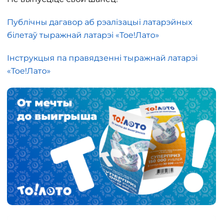
Публічны дагавор аб рэалізацыі латарэйных
білетаў тыражнай латарэі «Тое!Лато»
Інструкцыя па правядзенні тыражнай латарэі
«Тое!Лато»