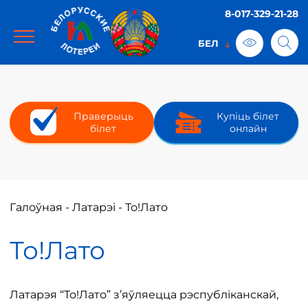
8-017-329-21-28
Праверыць
Купіць білет
білет
онлайн
Галоўная
-
Латарэі
-
То!Лато
То!Лато
Латарэя “То!Лато” з’яўляецца рэспубліканскай,