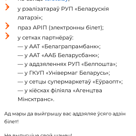
у рэалізатараў РУП «Беларускія
латарэі»;
праз АРІП (электронны білет);
у сетках партнёраў:
— у ААТ «Белаграпрамбанк»;
— у ААТ «ААБ Беларусбанк»;
— у аддзяленнях РУП «Белпошта»;
— у ГКУП «Універмаг Беларусь»;
— у сетцы супермаркетаў «Еўраопт»;
— у кіёсках філіяла «Агенцтва
Мінсктранс».
Ад мары да выйгрышу вас аддзяляе ўсяго адзін
білет!
Не выпусціце свой шанец!