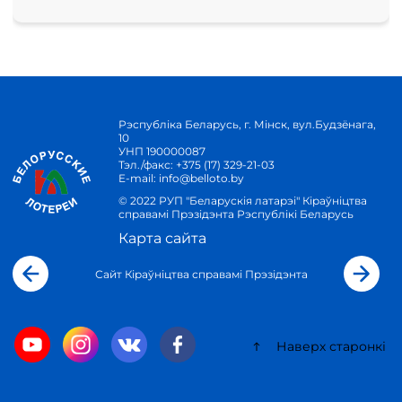
Рэспубліка Беларусь, г. Мінск, вул.Будзёнага,
10
УНП 190000087
Тэл./факс:
+375 (17) 329-21-03
E-mail:
info@belloto.by
© 2022 РУП "Беларускія латарэі" Кіраўніцтва
справамі Прэзідэнта Рэспублікі Беларусь
Карта сайта
Сайт Кіраўніцтва справамі Прэзідэнта
Наверх старонкі