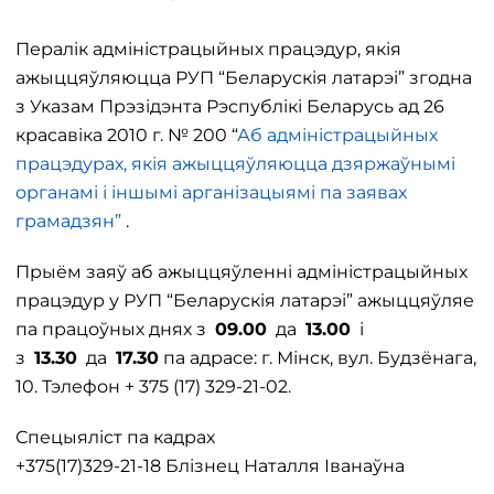
Пералік адміністрацыйных працэдур, якія
ажыццяўляюцца РУП “Беларускія латарэі” згодна
з Указам Прэзідэнта Рэспублікі Беларусь ад 26
красавіка 2010 г. № 200 “
Аб адміністрацыйных
працэдурах, якія ажыццяўляюцца дзяржаўнымі
органамі і іншымі арганізацыямі па заявах
грамадзян”
.
Прыём заяў аб ажыццяўленні адміністрацыйных
працэдур у РУП “Беларускія латарэі” ажыццяўляе
па працоўных днях з
09.00
да
13.00
і
з
13.30
да
17.30
па адрасе: г. Мінск, вул. Будзёнага,
10. Тэлефон + 375 (17) 329-21-02.
Спецыяліст па кадрах
+375(17)329-21-18 Блізнец Наталля Іванаўна