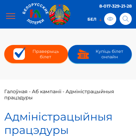
8-017-329-21-28
Праверыць
Купіць білет
білет
онлайн
Галоўная
-
Аб кампаніі
-
Адміністрацыйныя
працэдуры
Адміністрацыйныя
працэдуры