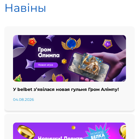
Навіны
У belbet з’явілася новая гульня Гром Алімпу!
04.08.2026