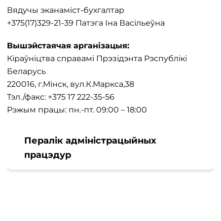
Вядучы эканаміст-бухгалтар
+375(17)329-21-39 Патэга Іна Васільеўна
Вышэйстаячая арганізацыя:
Кіраўніцтва справамі Прэзідэнта Рэспублікі
Беларусь
220016, г.Мінск, вул.К.Маркса,38
Тэл./факс: +375 17 222-35-56
Рэжым працы: пн.-пт. 09:00 – 18:00
Пералік адміністрацыйных
працэдур