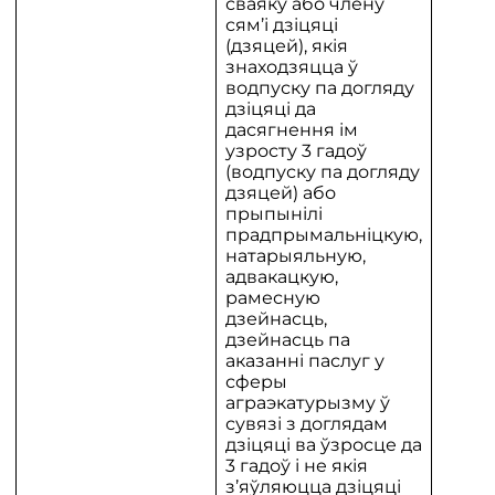
сваяку або члену
сям’і дзіцяці
(дзяцей), якія
знаходзяцца ў
водпуску па догляду
дзіцяці да
дасягнення ім
узросту 3 гадоў
(водпуску па догляду
дзяцей) або
прыпынілі
прадпрымальніцкую,
натарыяльную,
адвакацкую,
рамесную
дзейнасць,
дзейнасць па
аказанні паслуг у
сферы
аграэкатурызму ў
сувязі з доглядам
дзіцяці ва ўзросце да
3 гадоў і не якія
з’яўляюцца дзіцяці