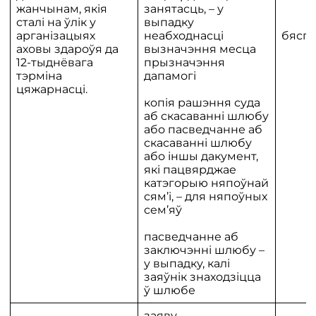
жанчынам, якія
занятасць, – у
сталі на ўлік у
выпадку
арганізацыях
неабходнасці
бяспл
аховы здароўя да
вызначэння месца
12-тыднёвага
прызначэння
тэрміна
дапамогі
цяжарнасці.
копія рашэння суда
аб скасаванні шлюбу
або пасведчанне аб
скасаванні шлюбу
або іншы дакумент,
які пацвярджае
катэгорыю няпоўнай
сям’і, – для няпоўных
сем’яў
пасведчанне аб
заключэнні шлюбу –
у выпадку, калі
заяўнік знаходзіцца
ў шлюбе
заяву