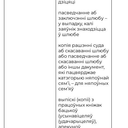
дзіцяці
пасведчанне аб
заключэнні шлюбу –
у выпадку, калі
заяўнік знаходзіцца
ў шлюбе
копія рашэнні суда
аб скасаванні шлюбу
або пасведчанне аб
скасаванні шлюбу
або іншы дакумент,
які пацвярджае
катэгорыю няпоўнай
сям’і, – для няпоўных
сем’яў
выпіскі (копіі) з
працоўных кніжак
бацькоў
(усынавіцеляў
(удачарыцеляў),
апекуноў