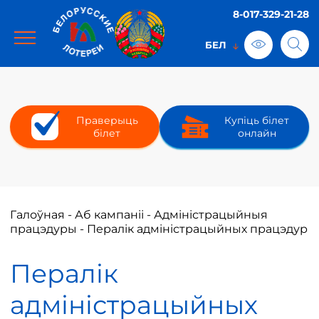
8-017-329-21-28
Праверыць
Купіць білет
білет
онлайн
Галоўная
-
Аб кампаніі
-
Адміністрацыйныя
працэдуры
-
Пералік адміністрацыйных працэдур
Пералік
адміністрацыйных