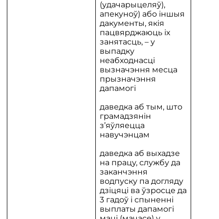
(удачарыцеляў),
апекуноў) або іншыя
дакументы, якія
пацвярджаюць іх
занятасць, – у
выпадку
неабходнасці
вызначэння месца
прызначэння
дапамогі
даведка аб тым, што
грамадзянін
з’яўляецца
навучэнцам
даведка аб выхадзе
на працу, службу да
заканчэння
водпуску па догляду
дзіцяці ва ўзросце да
3 гадоў і спыненні
выплаты дапамогі
маці (мачасе) у