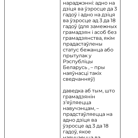
нараджэнні: адно на
дзіця ва ўзросце да 3
гадоў і адно на дзіця
ва ўзросце ад 3 да 18
гадоў (для замежных
грамадзян і асоб без
грамадзянства, якім
прадастаўлены
статус бежанца або
прытулак у
Рэспубліцы
Беларусь , – пры
наяўнасці такіх
сведчанняў)
даведка аб тым, што
грамадзянін
з’яўляецца
навучэнцам, –
прадстаўляецца на
адно дзіця ва
ўзросце ад 3 да 18
гадоў, якое
навучаецца ва