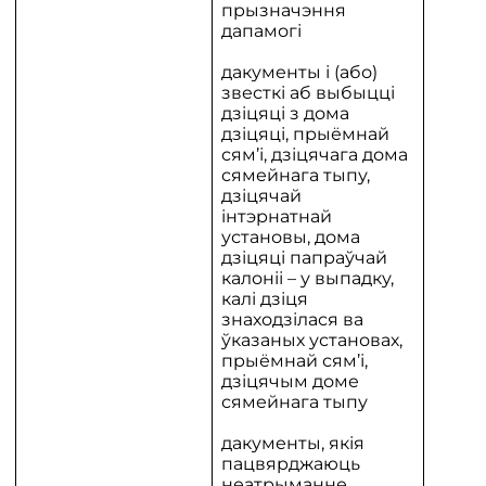
прызначэння
дапамогі
дакументы і (або)
звесткі аб выбыцці
дзіцяці з дома
дзіцяці, прыёмнай
сям’і, дзіцячага дома
сямейнага тыпу,
дзіцячай
інтэрнатнай
установы, дома
дзіцяці папраўчай
калоніі – у выпадку,
калі дзіця
знаходзілася ва
ўказаных установах,
прыёмнай сям’і,
дзіцячым доме
сямейнага тыпу
дакументы, якія
пацвярджаюць
неатрыманне