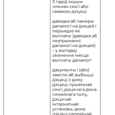
3 гадоў іншым
членам сям’і або
сваяком дзіцяці
даведка аб памеры
дапамогі на дзяцей і
перыядзе яе
выплаты (даведка аб
неатрыманні
дапамогі на дзяцей)
– у выпадку
змянення месца
выплаты дапамогі
дакументы і (або)
звесткі аб выбыцці
дзіцяці з дому
дзіцяці, прыёмнай
сям’і, дзіцячага дома
сямейнага тыпу,
дзіцячай
інтэрнатнай
установы, дома
дзіцяці папраўчай