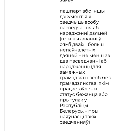
пашпарт або іншы
дакумент, які
сведчыць асобу
пасведчання аб
нараджэнні дзяцей
(пры выхаванні ў
сям’і дваіх і больш
непаўналетніх
дзяцей – не менш за
два пасведчанні аб
нараджэнні) (для
замежных
грамадзян і асоб без
грамадзянства, якім
прадастаўлены
статус бежанца або
прытулак у
Рэспубліцы
Беларусь, – пры
наяўнасці такіх
сведчанняў)