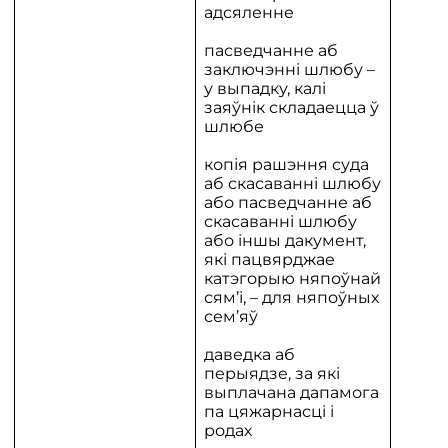
адсяленне
пасведчанне аб
заключэнні шлюбу –
у выпадку, калі
заяўнік складаецца ў
шлюбе
копія рашэння суда
аб скасаванні шлюбу
або пасведчанне аб
скасаванні шлюбу
або іншы дакумент,
які пацвярджае
катэгорыю няпоўнай
сям’і, – для няпоўных
сем’яў
даведка аб
перыядзе, за які
выплачана дапамога
па цяжарнасці і
родах