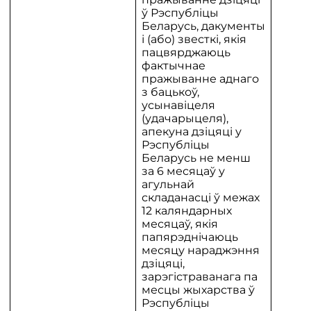
ў Рэспубліцы
Беларусь, дакументы
і (або) звесткі, якія
пацвярджаюць
фактычнае
пражыванне аднаго
з бацькоў,
усынавіцеля
(удачарыцеля),
апекуна дзіцяці у
Рэспубліцы
Беларусь не менш
за 6 месяцаў у
агульнай
складанасці ў межах
12 каляндарных
месяцаў, якія
папярэднічаюць
месяцу нараджэння
дзіцяці,
зарэгістраванага па
месцы жыхарства ў
Рэспубліцы