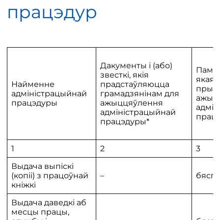
працэдур
Дакументы і (або)
Памер
звесткі, якія
якая 
Найменне
прадстаўляюцца
пры
адміністрацыйнай
грамадзянінам для
ажыц
працэдуры
ажыццяўлення
адмін
адміністрацыйнай
прац
працэдуры*
1
2
3
Выдача выпіскі
(копіі) з працоўнай
–
бяспл
кніжкі
Выдача даведкі аб
месцы працы,