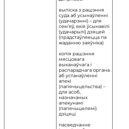
выпіска з рашэння
суда аб усынаўленні
(удачарэнні) – для
сем’яў, якія ўсынавілі
(удачарылі) дзяцей
(прадстаўляецца па
жаданню заяўніка)
копія рашэння
мясцовага
выканаўчага і
распарадчага органа
аб устанаўленні
апекі
(папячыцельства) –
для асоб,
назначаных
апекунамі
(папячыцелямі)
дзіцяці
пасведчанне