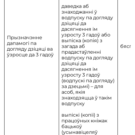
даведка аб
знаходжанні ў
водпуску па догляду
дзіцяці да
дасягнення ім
узросту 3 гадоў або
Прызначэнне
выпіска (копія) з
дапамогі па
загада аб
бяспл
догляду дзіцяці ва
прадастаўленні
ўзросце да 3 гадоў
водпуску па догляду
дзіцяці да
дасягнення ім
узросту 3 гадоў
(водпускі па догляду)
за дзецьмі) – для
асоб, якія
знаходзяцца ў такім
водпуску
выпіскі (копіі) з
працоўных кніжак
бацькоў
(усынавіцеляў