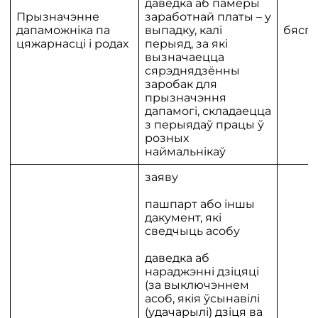
даведка аб памеры
Прызначэнне
заработнай платы – у
дапаможніка па
выпадку, калі
бяспл
цяжарнасці і родах
перыяд, за які
вызначаецца
сярэднядзённы
заробак для
прызначэння
дапамогі, складаецца
з перыядаў працы ў
розных
наймальнікаў
заяву
пашпарт або іншы
дакумент, які
сведчыць асобу
даведка аб
нараджэнні дзіцяці
(за выключэннем
асоб, якія ўсынавілі
(удачарылі) дзіця ва