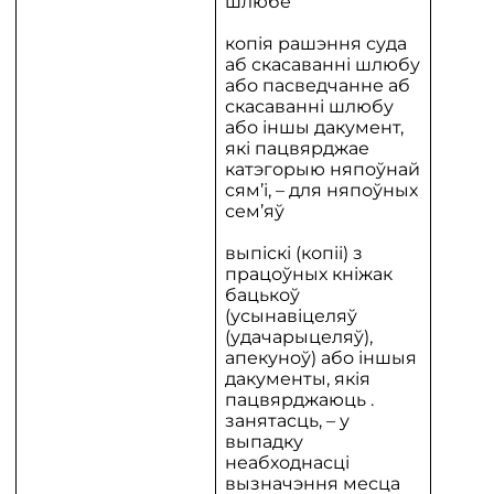
шлюбе
копія рашэння суда
аб скасаванні шлюбу
або пасведчанне аб
скасаванні шлюбу
або іншы дакумент,
які пацвярджае
катэгорыю няпоўнай
сям’і, – для няпоўных
сем’яў
выпіскі (копіі) з
працоўных кніжак
бацькоў
(усынавіцеляў
(удачарыцеляў),
апекуноў) або іншыя
дакументы, якія
пацвярджаюць .
занятасць, – у
выпадку
неабходнасці
вызначэння месца