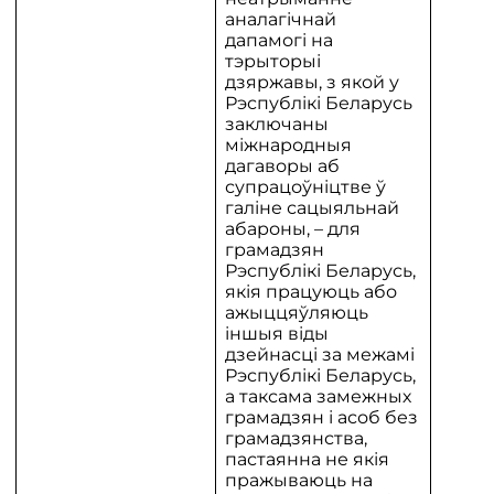
аналагічнай
дапамогі на
тэрыторыі
дзяржавы, з якой у
Рэспублікі Беларусь
заключаны
міжнародныя
дагаворы аб
супрацоўніцтве ў
галіне сацыяльнай
абароны, – для
грамадзян
Рэспублікі Беларусь,
якія працуюць або
ажыццяўляюць
іншыя віды
дзейнасці за межамі
Рэспублікі Беларусь,
а таксама замежных
грамадзян і асоб без
грамадзянства,
пастаянна не якія
пражываюць на