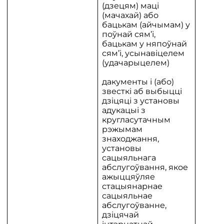
(дзецям) маці
(мачахай) або
бацькам (айчымам) у
поўнай сям’і,
бацькам у няпоўнай
сям’і, усынавіцелем
(удачарыцелем)
дакументы і (або)
звесткі аб выбыцці
дзіцяці з установы
адукацыі з
кругласутачным
рэжымам
знаходжання,
установы
сацыяльнага
абслугоўвання, якое
ажыццяўляе
стацыянарнае
сацыяльнае
абслугоўванне,
дзіцячай