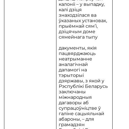
калоніі – у выпадку,
калі дзіця
знаходзілася ва
ўказаных установах,
прыёмнай сям’і,
дзіцячым доме
сямейнага тыпу
дакументы, якія
пацвярджаюць
неатрыманне
аналагічнай
дапамогі на
тэрыторыі
дзяржавы, з якой у
Рэспублікі Беларусь
заключаны
міжнародныя
дагаворы аб
супрацоўніцтве ў
галіне сацыяльнай
абароны, – для
грамадзян