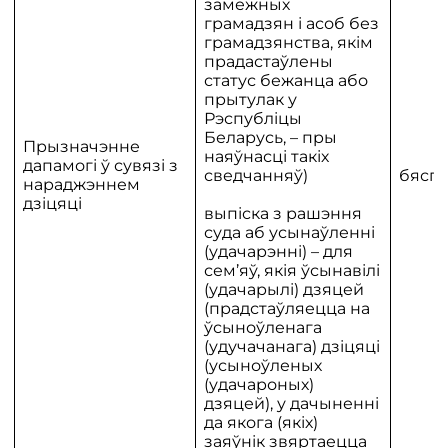
замежных
грамадзян і асоб без
грамадзянства, якім
прадастаўлены
статус бежанца або
прытулак у
Рэспубліцы
Беларусь, – пры
Прызначэнне
наяўнасці такіх
дапамогі ў сувязі з
сведчанняў)
бяспл
нараджэннем
дзіцяці
выпіска з рашэння
суда аб усынаўленні
(удачарэнні) – для
сем’яў, якія ўсынавілі
(удачарылі) дзяцей
(прадстаўляецца на
ўсыноўленага
(удучачанага) дзіцяці
(усыноўленых
(удачароных)
дзяцей), у дачыненні
да якога (якіх)
заяўнік звяртаецца