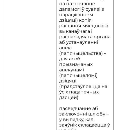
па назначэнне
дапамогі ў сувязі з
нараджэннем
дзіцяці) копія
рашэння мясцовага
выканаўчага і
распарадчага органа
аб устанаўленні
апекі
(папячыцельства) –
для асоб,
прызначаных
апекунамі
(папячыцелямі)
дзіцяці
(прадстаўляецца на
ўсіх падапечных
дзяцей)
пасведчанне аб
заключэнні шлюбу –
у выпадку, калі
заяўнік складаецца ў