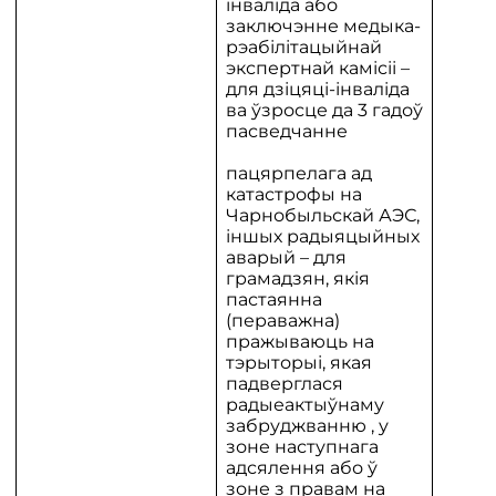
інваліда або
заключэнне медыка-
рэабілітацыйнай
экспертнай камісіі –
для дзіцяці-інваліда
ва ўзросце да 3 гадоў
пасведчанне
пацярпелага ад
катастрофы на
Чарнобыльскай АЭС,
іншых радыяцыйных
аварый – для
грамадзян, якія
пастаянна
(пераважна)
пражываюць на
тэрыторыі, якая
падверглася
радыеактыўнаму
забруджванню , у
зоне наступнага
адсялення або ў
зоне з правам на