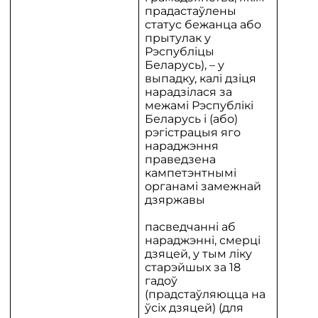
прадастаўлены
статус бежанца або
прытулак у
Рэспубліцы
Беларусь), – у
выпадку, калі дзіця
нарадзілася за
межамі Рэспублікі
Беларусь і (або)
рэгістрацыя яго
нараджэння
праведзена
кампетэнтнымі
органамі замежнай
дзяржавы
пасведчанні аб
нараджэнні, смерці
дзяцей, у тым ліку
старэйшых за 18
гадоў
(прадстаўляюцца на
ўсіх дзяцей) (для