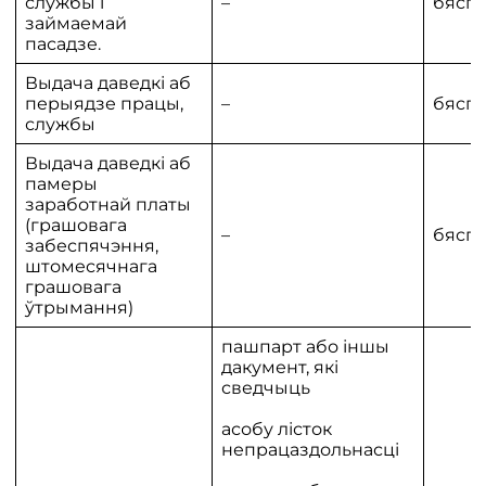
службы і
–
бяспл
займаемай
пасадзе.
Выдача даведкі аб
перыядзе працы,
–
бяспл
службы
Выдача даведкі аб
памеры
заработнай платы
(грашовага
–
бяспл
забеспячэння,
штомесячнага
грашовага
ўтрымання)
пашпарт або іншы
дакумент, які
сведчыць
асобу лісток
непрацаздольнасці