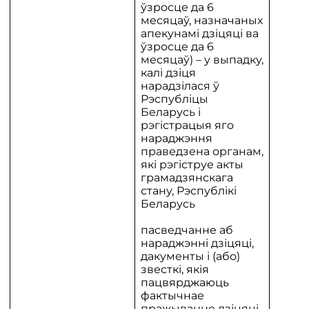
ўзросце да 6
месяцаў, назначаных
апекунамі дзіцяці ва
ўзросце да 6
месяцаў) – у выпадку,
калі дзіця
нарадзілася ў
Рэспубліцы
Беларусь і
рэгістрацыя яго
нараджэння
праведзена органам,
які рэгіструе акты
грамадзянскага
стану, Рэспублікі
Беларусь
пасведчанне аб
нараджэнні дзіцяці,
дакументы і (або)
звесткі, якія
пацвярджаюць
фактычнае
пражыванне дзіцяці