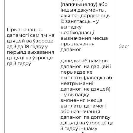
(папячыцеляў) або
іншыя дакументы,
якія пацвярджаюць
іх занятасць, – у
выпадку
Прызначэнне
неабходнасці
дапамогі сем’ям на
вызначэння месца
дзяцей ва ўзросце
прызначэння
ад 3 да 18 гадоў у
бяспл
дапамогі
перыяд выхавання
дзіцяці ва ўзросце
даведка аб памеры
да 3 гадоў
дапамогі на дзяцей і
перыядзе яе
выплаты (даведка аб
неатрыманні
дапамогі на дзяцей)
– у выпадку
змянення месца
выплаты дапамогі
або назначэння
дапамогі па догляду
дзіцяці ва ўзросце да
3 гадоў іншаму