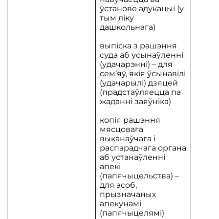
ўстанове адукацыі (у
тым ліку
дашкольнага)
выпіска з рашэння
суда аб усынаўленні
(удачарэнні) – для
сем’яў, якія ўсынавілі
(удачарылі) дзяцей
(прадстаўляецца па
жаданні заяўніка)
копія рашэння
мясцовага
выканаўчага і
распарадчага органа
аб устанаўленні
апекі
(папячыцельства) –
для асоб,
прызначаных
апекунамі
(папячыцелямі)