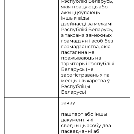
Рэспублікі Беларусь,
якія працуюць або
ажыццяўляюць
іншыя віды
дзейнасці за межамі
Рэспублікі Беларусь,
а таксама замежных
грамадзян і асоб без
грамадзянства, якія
пастаянна не
пражываюць на
тэрыторыі Рэспублікі
Беларусь (не
зарэгістраваных па
месцы жыхарства ў
Рэспубліцы
Беларусь)
заяву
пашпарт або іншы
дакумент, які
сведчыць асобу два
пасведчанні аб