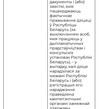
дакументы і (або)
звесткі, якія
пацвярджаюць
фактычнае
пражыванне дзіцяці
ў Рэспубліцы
Беларусь (за
выключэннем асоб,
якія працуюць у
дыпламатычных
прадстаўніцтвах і
консульскіх
установах Рэспублікі
Беларусь), – у
выпадку, калі дзіця
нарадзілася за
межамі Рэспублікі
Беларусь і (або)
рэгістрацыя яго
нараджэння
праведзена
кампетэнтнымі
органамі замежнай
дзяржавы