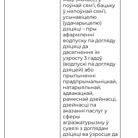
поўнай сям’і, бацьку
ў няпоўнай сям’і,
усынавіцелю
(удачарыцелю)
дзіцяці – пры
афармленні
водпуску па догляду
дзіцяці да
дасягнення ім
узросту 3 гадоў
(водпускі па догляду
дзяцей) або
прыпыненні
прадпрымальніцкай,
натарыяльнай,
адвакацкай,
рамеснай дзейнасці,
дзейнасці па
аказанні паслуг у
сферы
аграэкатурызму ў
сувязі з доглядам
дзіцяці ва ўзросце да