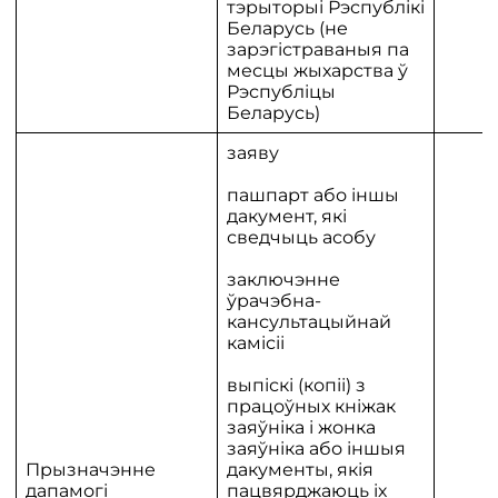
тэрыторыі Рэспублікі
Беларусь (не
зарэгістраваныя па
месцы жыхарства ў
Рэспубліцы
Беларусь)
заяву
пашпарт або іншы
дакумент, які
сведчыць асобу
заключэнне
ўрачэбна-
кансультацыйнай
камісіі
выпіскі (копіі) з
працоўных кніжак
заяўніка і жонка
заяўніка або іншыя
Прызначэнне
дакументы, якія
дапамогі
пацвярджаюць іх