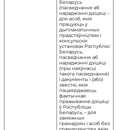
Беларусь
(пасведчанне аб
нараджэнні дзіцяці –
для асоб, якія
працуюць у
дыпламатычных
прадстаўніцтвах і
консульскіх
установах Рэспублікі
Беларусь,
пасведчанне аб
нараджэнні дзіцяці
(пры наяўнасці
такога пасведчання)
і дакументы і (або)
звесткі, якія
пацвярджаюць
фактычнае
пражыванне дзіцяці
ў Рэспубліцы
Беларусь, – для
замежных
грамадзян і асоб без
грамадзянства, якім