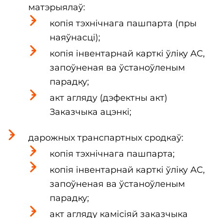
матэрыялаў:
копія тэхнічнага пашпарта (пры
наяўнасці);
копія інвентарнай карткі ўліку АС,
запоўненая ва ўстаноўленым
парадку;
акт агляду (дэфектны акт)
Заказчыка ацэнкі;
дарожных транспартных сродкаў:
копія тэхнічнага пашпарта;
копія інвентарнай карткі ўліку АС,
запоўненая ва ўстаноўленым
парадку;
акт агляду камісіяй заказчыка