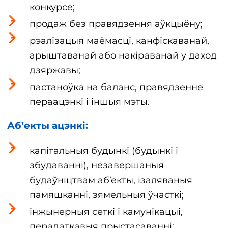
конкурсе;
продаж без правядзення аўкцыёну;
рэалізацыя маёмасці, канфіскаванай,
арыштаванай або накіраванай у даход
дзяржавы;
пастаноўка на баланс, правядзенне
пераацэнкі і іншыя мэты.
Аб’екты ацэнкі:
капітальныя будынкі (будынкі і
збудаванні), незавершаныя
будаўніцтвам аб’екты, ізаляваныя
памяшканні, зямельныя ўчасткі;
інжынерныя сеткі і камунікацыі,
перадаткавыя прыстасаванні;