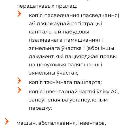
перадаткавых прылад:
копія пасведчання (пасведчання)
аб дзяржаўнай рэгістрацыі
капітальнай пабудовы
(ізаляванага памяшкання) і
зямельнага ўчастка і (або) іншы
дакумент, які пацвярджае правы
на нерухомыя паляпшэнні і
зямельны ўчастак;
копія тэхнічнага пашпарта;
копія інвентарнай карткі ўліку АС,
запоўненая ва ўстаноўленым
парадку;
машын, абсталявання, інвентара,