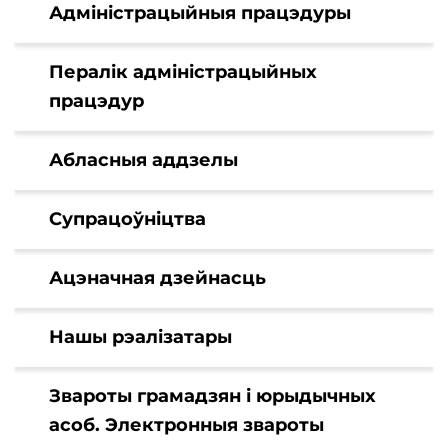
Адміністрацыйныя працэдуры
Пералік адміністрацыйных
працэдур
Абласныя аддзелы
Супрацоўніцтва
Ацэначная дзейнасць
Нашы рэалізатары
Звароты грамадзян і юрыдычных
асоб. Электронныя звароты