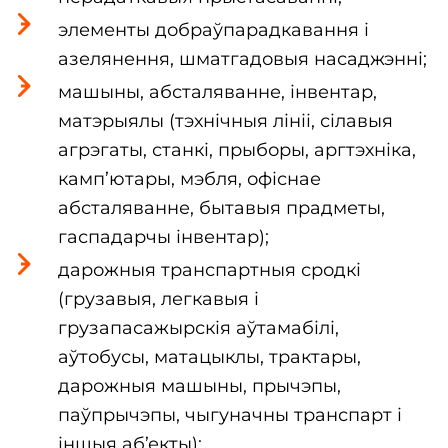
элементы добраўпарадкавання і
азелянення, шматгадовыя насаджэнні;
машыны, абсталяванне, інвентар,
матэрыялы (тэхнічныя лініі, сілавыя
агрэгаты, станкі, прыборы, аргтэхніка,
камп’ютары, мэбля, офіснае
абсталяванне, бытавыя прадметы,
гаспадарчы інвентар);
дарожныя транспартныя сродкі
(грузавыя, легкавыя і
грузапасажырскія аўтамабілі,
аўтобусы, матацыклы, трактары,
дарожныя машыны, прычэпы,
паўпрычэпы, чыгуначны транспарт і
іншыя аб’екты);