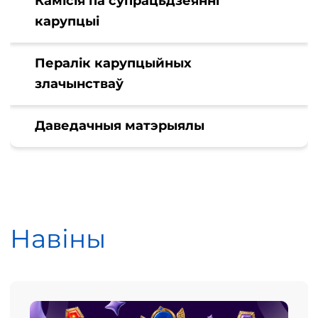
Камісія па супрацьдзеянні
карупцыі
Пералік карупцыйных
злачынстваў
Даведачныя матэрыялы
Навіны