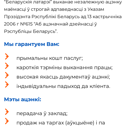
“Беларускія латарэі” выканае незалежную ацэнку
маёмасці ў строгай адпаведнасці з Указам
Прэзідэнта Рэспублікі Беларусь ад 13 кастрычніка
2006 г №615 “Аб ацэначнай дзейнасці ў
Рэспубліцы Беларусь”.
Мы гарантуем Вам:
прымальны кошт паслуг;
кароткія тэрміны выканання працы;
высокая якасць дакументаў ацэнкі;
індывідуальны падыход да кліента.
Мэты ацэнкі:
перадача ў заклад;
продаж на таргах (аўкцыёне) і па