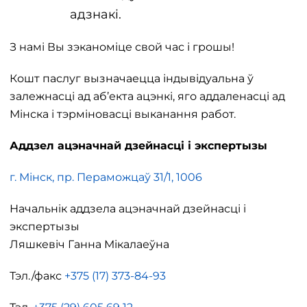
адзнакі.
З намі Вы зэканоміце свой час і грошы!
Кошт паслуг вызначаецца індывідуальна ў
залежнасці ад аб’екта ацэнкі, яго аддаленасці ад
Мінска і тэрміновасці выканання работ.
Аддзел ацэначнай дзейнасці і экспертызы
г. Мінск, пр. Пераможцаў 31/1, 1006
Начальнік аддзела ацэначнай дзейнасці і
экспертызы
Ляшкевіч Ганна Мікалаеўна
Тэл./факс
+375 (17) 373-84-93