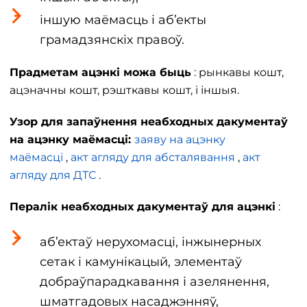
іншую маёмасць і аб’екты
грамадзянскіх правоў.
Прадметам ацэнкі можа быць
: рынкавы кошт,
ацэначны кошт, рэшткавы кошт, і іншыя.
Узор для запаўнення неабходных дакументаў
на ацэнку маёмасці:
заяву на ацэнку
маёмасці
,
акт агляду для абсталявання
,
акт
агляду для ДТС
.
Пералік неабходных дакументаў для ацэнкі
:
аб’ектаў нерухомасці, інжынерных
сетак і камунікацый, элементаў
добраўпарадкавання і азелянення,
шматгадовых насаджэнняў,