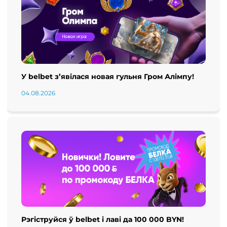
У belbet з’явілася новая гульня Гром Алімпу!
04.08.2026
Рэгіструйся ў belbet і лаві да 100 000 BYN!