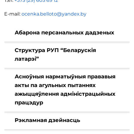
Тэл.
+375 (29) 605 69 12
E-mail:
ocenka.belloto@yandex.by
Абарона персанальных дадзеных
Структура РУП “Беларускія
латарэі”
Асноўныя нарматыўныя прававыя
акты па агульных пытаннях
ажыццяўлення адміністрацыйных
працэдур
Рэкламная дзейнасць