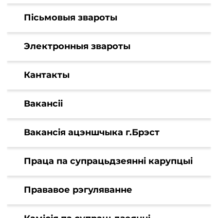
Пісьмовыя звароты
Электронныя звароты
Кантакты
Вакансіі
Вакансія ацэншчыка г.Брэст
Праца па супрацьдзеянні карупцыі
Прававое рэгуляванне