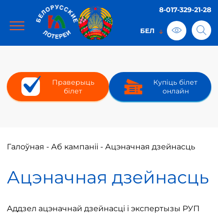
8-017-329-21-28
Праверыць
Купіць білет
білет
онлайн
Галоўная
-
Аб кампаніі
-
Ацэначная дзейнасць
Ацэначная дзейнасць
Аддзел ацэначнай дзейнасці і экспертызы РУП