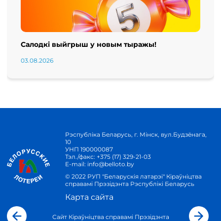
Салодкі выйгрыш у новым тыражы!
03.08.2026
Рэспубліка Беларусь, г. Мінск, вул.Будзёнага,
10
УНП 190000087
Тэл./факс:
+375 (17) 329-21-03
E-mail:
info@belloto.by
© 2022 РУП "Беларускія латарэі" Кіраўніцтва
справамі Прэзідэнта Рэспублікі Беларусь
Карта сайта
Сайт Кіраўніцтва справамі Прэзідэнта