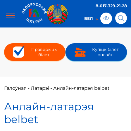
8-017-329-21-28
Праверыць
Купіць білет
білет
онлайн
Галоўная
-
Латарэі
-
Анлайн-латарэя belbet
Анлайн-латарэя
belbet