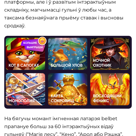
платформы, але і ў развітым інтэрактыўным
складніку, магчымасці гульні ў любы час, а
таксама безнаяўнага прыёму ставак і высновы
сродкаў.
На бягучы момант імгненная латарэя belbet
прапануе больш за 60 інтэрактыўных відаў
гульняў (“Магія лесу”, “Кено”, “Арол або Рэшка”,