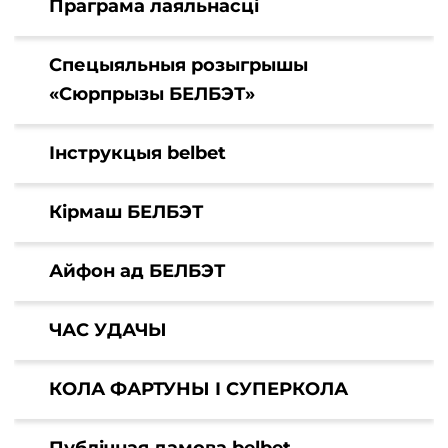
Праграма лаяльнасці
Спецыяльныя розыгрышы
«Сюрпрызы БЕЛБЭТ»
Інструкцыя belbet
Кірмаш БЕЛБЭТ
Айфон ад БЕЛБЭТ
ЧАС УДАЧЫ
КОЛА ФАРТУНЫ І СУПЕРКОЛА
Публічная дамова belbet