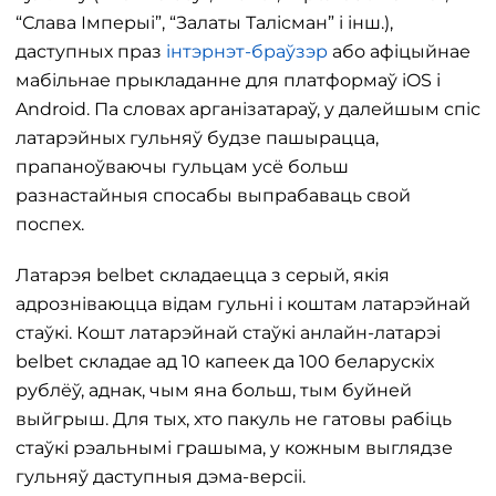
“Слава Імперыі”, “Залаты Талісман” і інш.),
даступных праз
інтэрнэт-браўзэр
або афіцыйнае
мабільнае прыкладанне для платформаў iOS і
Android. Па словах арганізатараў, у далейшым спіс
латарэйных гульняў будзе пашырацца,
прапаноўваючы гульцам усё больш
разнастайныя спосабы выпрабаваць свой
поспех.
Латарэя belbet складаецца з серый, якія
адрозніваюцца відам гульні і коштам латарэйнай
стаўкі. Кошт латарэйнай стаўкі анлайн-латарэі
belbet складае ад 10 капеек да 100 беларускіх
рублёў, аднак, чым яна больш, тым буйней
выйгрыш. Для тых, хто пакуль не гатовы рабіць
стаўкі рэальнымі грашыма, у кожным выглядзе
гульняў даступныя дэма-версіі.