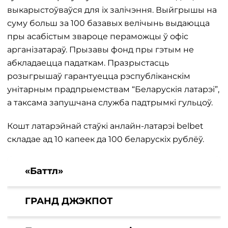
выкарыстоўваўся для іх залічэння. Выйгрышы на
суму больш за 100 базавых велічынь выдаюцца
пры асабістым звароце пераможцы ў офіс
арганізатараў. Прызавы фонд пры гэтым не
абкладаецца падаткам. Празрыстасць
розыгрышаў гарантуецца рэспубліканскім
унітарным прадпрыемствам “Беларускія латарэі”,
а таксама запушчана служба падтрымкі гульцоў.
Кошт латарэйнай стаўкі анлайн-латарэі belbet
складае ад 10 капеек да 100 беларускіх рублёў.
«Баттл»
ГРАНД ДЖЭКПОТ