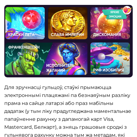
Для зручнасці гульцоў, стаўкі прымаюцца
электроннымі плацяжамі па безнаяўным разліку
прама на сайце латарэі або праз мабільны
дадатак (у тым ліку прадугледжана маментальнае
папаўненне рахунку з дапамогай карт Visa,
Mastercard, Белкарт), а зняць грашовыя сродкі з
гульнявога рахунку можна тым жа метадам, які