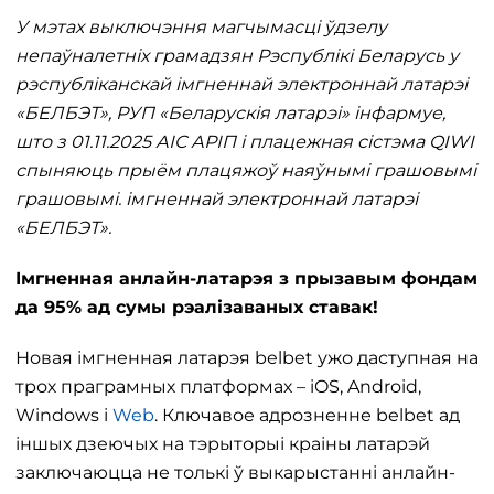
У мэтах выключэння магчымасці ўдзелу
непаўналетніх грамадзян Рэспублікі Беларусь у
рэспубліканскай імгненнай электроннай латарэі
«БЕЛБЭТ», РУП «Беларускія латарэі» інфармуе,
што з 01.11.2025 АІС АРІП і плацежная сістэма QIWI
спыняюць прыём плацяжоў наяўнымі грашовымі
грашовымі. імгненнай электроннай латарэі
«БЕЛБЭТ».
Імгненная анлайн-латарэя з прызавым фондам
да 95% ад сумы рэалізаваных ставак!
Новая імгненная латарэя belbet ужо даступная на
трох праграмных платформах – iOS, Android,
Windows і
Web
. Ключавое адрозненне belbet ад
іншых дзеючых на тэрыторыі краіны латарэй
заключаюцца не толькі ў выкарыстанні анлайн-