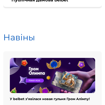
Навіны
У belbet з’явілася новая гульня Гром Алімпу!