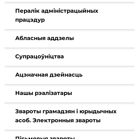
Пералік адміністрацыйных
працэдур
Абласныя аддзелы
Супрацоўніцтва
Ацэначная дзейнасць
Нашы рэалізатары
Звароты грамадзян і юрыдычных
асоб. Электронныя звароты
Пісьмовыя звароты