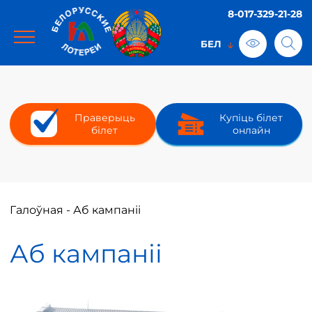
8-017-329-21-28
Праверыць
Купіць білет
білет
онлайн
Галоўная
-
Аб кампаніі
Аб кампаніі