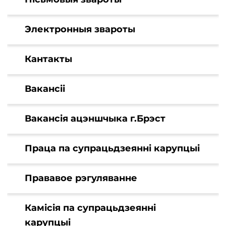
Электронныя звароты
Кантакты
Вакансіі
Вакансія ацэншчыка г.Брэст
Праца па супрацьдзеянні карупцыі
Прававое рэгуляванне
Камісія па супрацьдзеянні
карупцыі