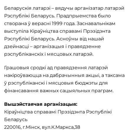
Беларускія латарэі – вядучы арганізатар латарэй
Рэспублікі Беларусь. Прадпрыемства было
створана ў верасні 1999 года. Заснавальнікам
выступіла Кіраўніцтва справамі Прэзідэнта
Рэспублікі Беларусь. Асноўны від нашай
дзейнасці – арганізацыя і правядзенне
рэспубліканскіх і мясцовых латарэй.
Грашовыя сродкі ад правядзення латарэй
накіроўваюцца на дабрачынныя акцыі, а таксама
ў рэспубліканскі і мясцовыя бюджэты для
фінансавання важных сацыяльных праграм.
Вышэйстаячая арганізацыя:
Кіраўніцтва справамі Прэзідэнта Рэспублікі
Беларусь
220016, г.Мінск, вул.К.Маркса,38