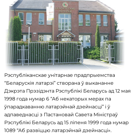
Рэспубліканскае унітарнае прадпрыемства
“Беларускія латарэі” створана ў выкананне
Дэкрэта Прэзідэнта Рэспублікі Беларусь ад 12 мая
1998 года нумар 6 “Аб некаторых мерах па
ўпарадкаванню латарэйнай дзейнасці” і ў
адпаведнасці з Пастановай Савета Міністраў
Рэспублікі Беларусь ад 15 ліпеня 1999 года нумар
1089 “Аб развіццю латарэйнай дзейнасці».