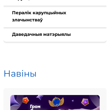
Пералік карупцыйных
злачынстваў
Даведачныя матэрыялы
Навіны