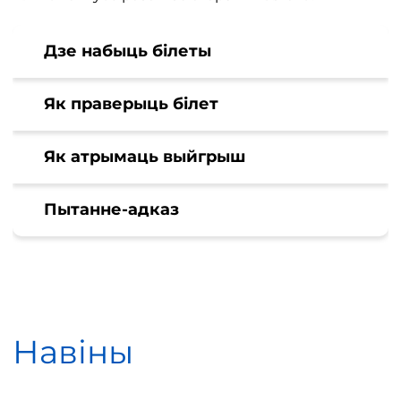
Дзе набыць білеты
Як праверыць білет
Як атрымаць выйгрыш
Пытанне-адказ
Навіны