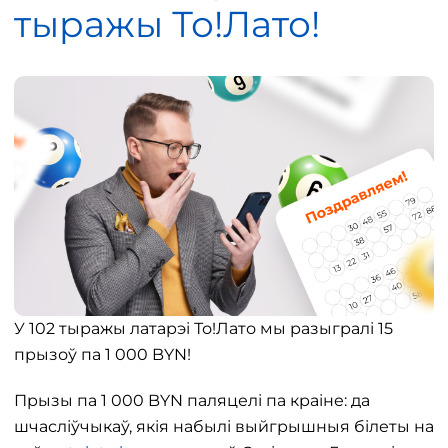
тыражы То!Лато!
У 102 тыражы латарэі То!Лато мы разыгралі 15
прызоў па 1 000 BYN!
Прызы па 1 000 BYN паляцелі па краіне: да
шчасліўчыкаў, якія набылі выйгрышныя білеты на