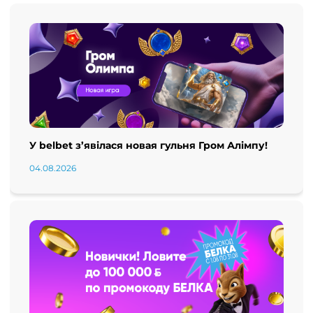
У belbet з’явілася новая гульня Гром Алімпу!
04.08.2026