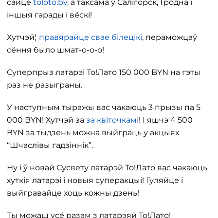
сайце
toloto.by
, а таксама ў Салігорск, Гродна і
іншыя гарады і вёскі!
Хутчэй¦
правярайце свае білецікі
, пераможцаў
сёння было шмат-о-о-о!
Суперпрыз латарэі То!Лато 150 000 BYN на гэты
раз не разыграны.
У наступным тыражы вас чакаюць 3 прызы па 5
000 BYN! Хутчэй за
за квіточкамі
! І яшчэ 4 500
BYN за тыдзень можна выйграць у акцыях
“Шчаслівы гадзіннік”.
Ну і ў новай Сусвету латарэй То!Лато вас чакаюць
хуткія латарэі і новыя суперакцыі! Гуляйце і
выйгравайце хоць кожны дзень!
Ты можаш усё разам з латарэяй То!Лато!