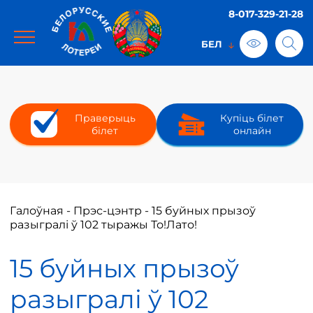
8-017-329-21-28
Праверыць
Купіць білет
білет
онлайн
Галоўная
-
Прэс-цэнтр
-
15 буйных прызоў
разыгралі ў 102 тыражы То!Лато!
15 буйных прызоў
разыгралі ў 102