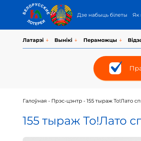
Дзе набыць білеты
Як
Латарэi
Вынікі
Пераможцы
Відэ
Пра
Галоўная
-
Прэс-цэнтр
-
155 тыраж То!Лато 
155 тыраж То!Лато 