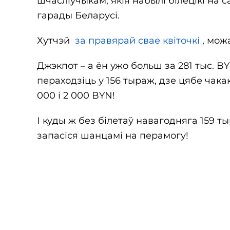
шчасліўчыкам, якія набылі білецікі на 
гарады Беларусі.
Хутчэй
за правярай свае квіточкі
, мож
Джэкпот – а ён ужо больш за 281 тыс. B
пераходзіць у 156 тыраж, дзе цябе чак
000 і 2 000 BYN!
І куды ж без білетаў навагодняга 159 т
запасіся шанцамі на перамогу!