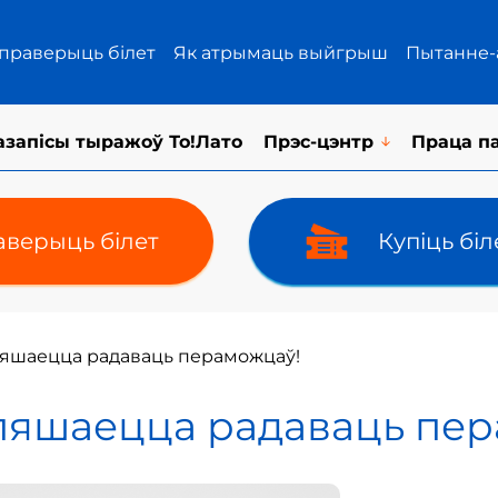
 праверыць білет
Як атрымаць выйгрыш
Пытанне-
азапісы тыражоў То!Лато
Прэс-цэнтр
Праца п
верыць білет
Купіць бі
спяшаецца радаваць пераможцаў!
спяшаецца радаваць пе