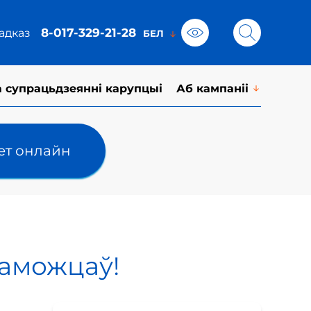
8-017-329-21-28
адказ
а супрацьдзеянні карупцыі
Аб кампаніі
лет онлайн
раможцаў!