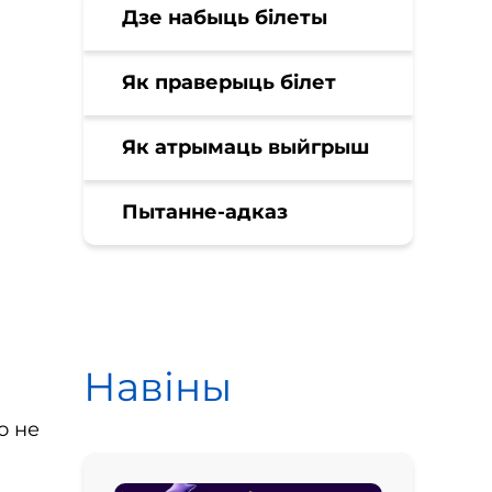
Дзе набыць білеты
Як праверыць білет
Як атрымаць выйгрыш
Пытанне-адказ
Навіны
о не