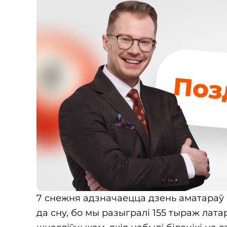
7 снежня адзначаецца дзень аматараў 
да сну, бо мы разыгралі 155 тыраж лата