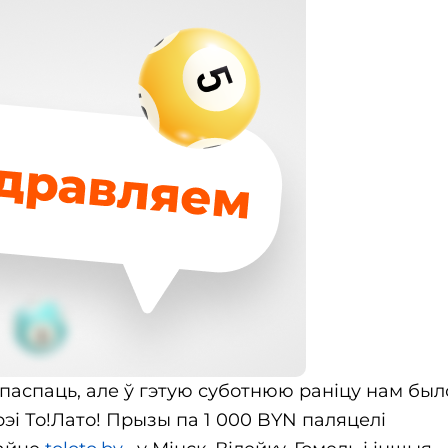
паспаць, але ў гэтую суботнюю раніцу нам был
рэі То!Лато! Прызы па 1 000 BYN паляцелі