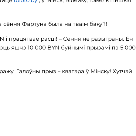
сайце
toloto.by
, у Мінск, Вілейку, Гомель і іншыя
а сёння Фартуна была на тваім баку?!
YN і працягвае расці! – Сёння не разыграны. Ён
аюць яшчэ 10 000 BYN буйнымі прызамі па 5 000,
ыражу. Галоўны прыз – кватэра ў Мінску! Хутчэй