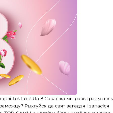
арэі То!Лато! Да 8 Сакавіка мы разыграем цэлы
раможцу? Рыхтуйся да свят загадзя і запасіся