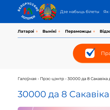
Дзе набыць білеты
Як
Латарэi
Вынікі
Пераможцы
Відэ
Пра
Галоўная
-
Прэс-цэнтр
-
30000 да 8 Сакавіка 
30000 да 8 Сакавіка