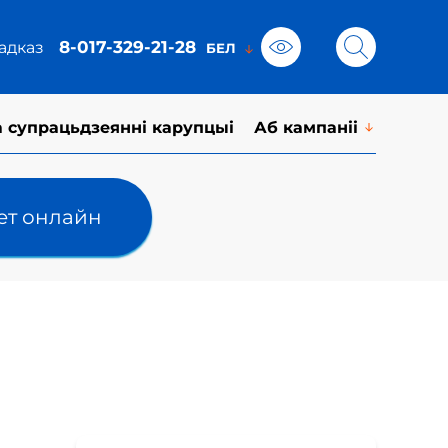
8-017-329-21-28
адказ
а супрацьдзеянні карупцыі
Аб кампаніі
лет онлайн