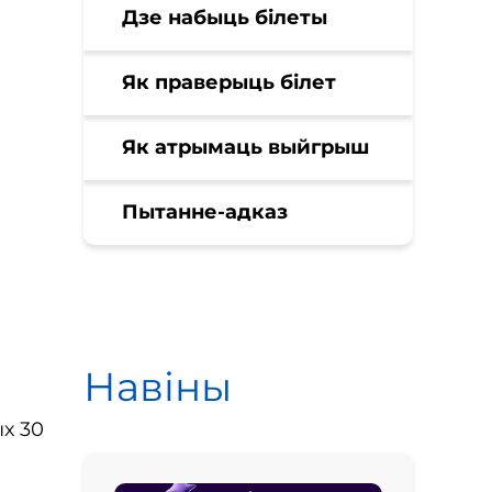
Дзе набыць білеты
Як праверыць білет
Як атрымаць выйгрыш
Пытанне-адказ
Навіны
х 30