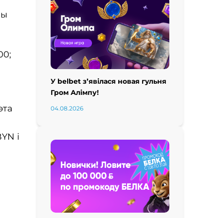
мы
00;
У belbet з’явілася новая гульня
Гром Алімпу!
эта
04.08.2026
YN і