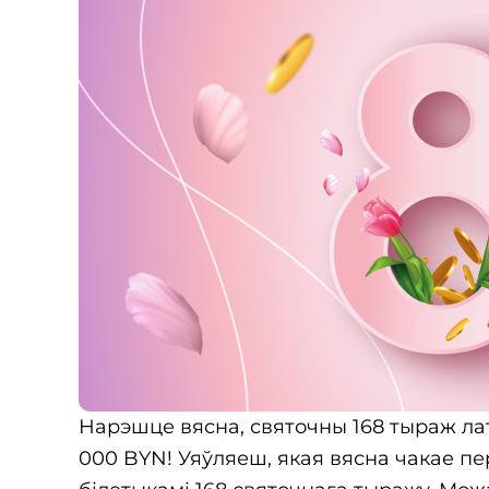
Нарэшце вясна, святочны 168 тыраж лат
000 BYN! Уяўляеш, якая вясна чакае пе