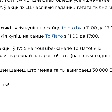
жа, ТОЙ САМЫ шчаслівы білецік усё яшчэ чакае
о! А ў акцыях «Шчаслівыя гадзіны» гэтага тыдня 
етыкі
, якія купіш на сайце
toloto.by
з 11:00 да 17:
якія купіш на сайце
То!Лато
з 11:00 да 17:00.
цыі ў 17:15 на YouTube-канале То!Лато! У іх
ай тыражнай латарэі То!Лато (на гэтым тыдні г
шэй шанец, што менавіта ты выйграеш 30 000 B
ачы!