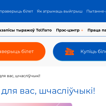
 праверыць білет
Як атрымаць выйгрыш
Пытанне-
азапісы тыражоў То!Лато
Прэс-цэнтр
Праца п
верыць білет
Купіць бі
для вас, шчасліўчыкі!
 для вас, шчасліўчыкі!