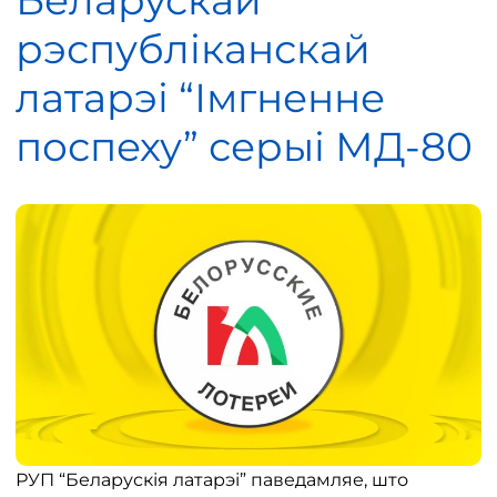
Беларускай
рэспубліканскай
латарэі “Імгненне
поспеху” серыі МД-80
РУП “Беларускія латарэі” паведамляе, што