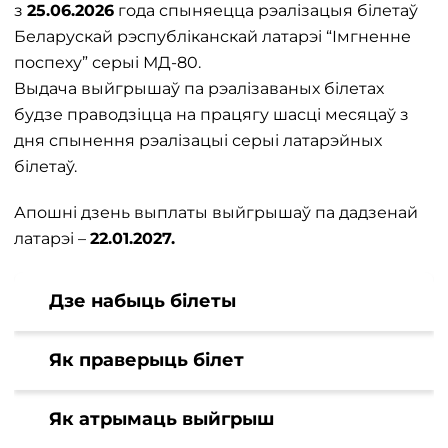
з
25.06.2026
года спыняецца рэалізацыя білетаў
Беларускай рэспубліканскай латарэі “Імгненне
поспеху” серыі МД-80.
Выдача выйгрышаў па рэалізаваных білетах
будзе праводзіцца на працягу шасці месяцаў з
дня спынення рэалізацыі серыі латарэйных
білетаў.
Апошні дзень выплаты выйгрышаў па дадзенай
латарэі –
22.01.2027.
Дзе набыць білеты
Як праверыць білет
Як атрымаць выйгрыш