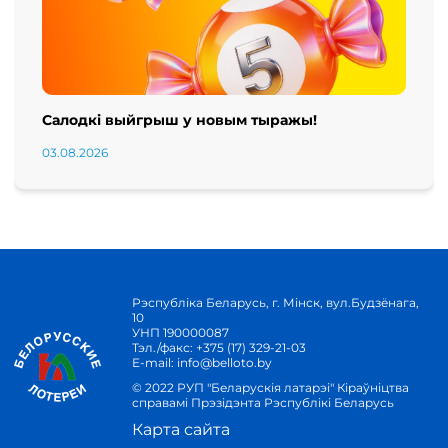
Салодкі выйгрыш у новым тыражы!
03.08.2026
Рэспубліка Беларусь, г. Мінск, вул.Будзёнага,
10
УНП 190000087
Тэл./факс:
+375 (17) 329-21-03
E-mail:
info@belloto.by
© 2022 РУП "Беларускія латарэі" Кіраўніцтва
справамі Прэзідэнта Рэспублікі Беларусь
Карта сайта