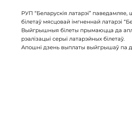
РУП “Беларускія латарэі” паведамляе, 
білетаў мясцовай імгненнай латарэі “Б
Выйгрышныя білеты прымаюцца да апла
рэалізацыі серыі латарэйных білетаў.
Апошні дзень выплаты выйгрышаў па дад