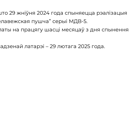
што 29 жніўня 2024 года спыняецца рэалізацыя
елавежская пушча” серыі МДВ-5.
ты на працягу шасці месяцаў з дня спынення
зенай латарэі – 29 лютага 2025 года.