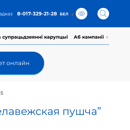
8-017-329-21-28
адказ
а супрацьдзеянні карупцыі
Аб кампаніі
лет онлайн
-5
Белавежская пушча”