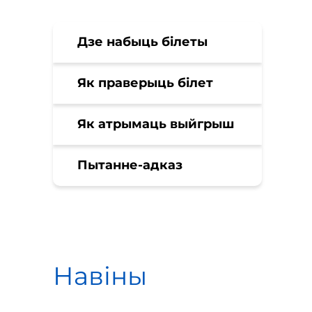
Дзе набыць білеты
Як праверыць білет
Як атрымаць выйгрыш
Пытанне-адказ
Навіны