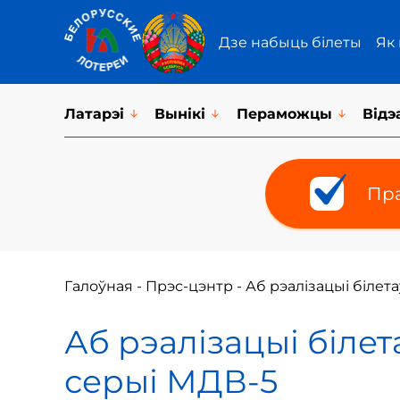
Дзе набыць білеты
Як
Латарэi
Вынікі
Пераможцы
Відэ
Пра
Галоўная
-
Прэс-цэнтр
-
Аб рэалізацыі білет
Аб рэалізацыі біле
серыі МДВ-5