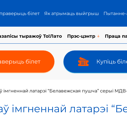
 праверыць білет
Як атрымаць выйгрыш
Пытанне-
азапісы тыражоў То!Лато
Прэс-цэнтр
Праца п
верыць білет
Купіць бі
аў імгненнай латарэі “Белавежская пушча” серыі МДВ
таў імгненнай латарэі “