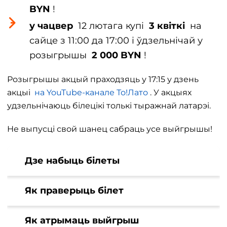
BYN
!
у чацвер
12 лютага купі
3 квіткі
на
сайце з 11:00 да 17:00 і ўдзельнічай у
розыгрышы
2 000 BYN
!
Розыгрышы акцый праходзяць у 17:15 у дзень
акцыі
на YouTube-канале То!Лато
. У акцыях
удзельнічаюць білецікі толькі тыражнай латарэі.
Не выпусці свой шанец сабраць усе выйгрышы!
Дзе набыць білеты
Як праверыць білет
Як атрымаць выйгрыш