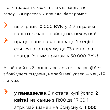
Прама зараз ты можаш актываваць дзве
галоўныя праграмы для вялікіх перамог:
выйграць 10 000 BYN у 217 тыражы –
калі ты хочаш знайсці поспех хутка!
працягваць назапашваць білецікі
святочнага тыражу да 23 лютага з
грандыёзным прызам у 50 000 BYN!
А каб твой выйгрышны алгарытм працаваў без
збояў увесь тыдзень, не забывай удзельнічаць і ў
акцыях:
у панядзелак
9 лютага: купі ўсяго
2
квіткі
на сайце з 11:00 да 17:00 і
атрымай шанец на бонусную
1 000