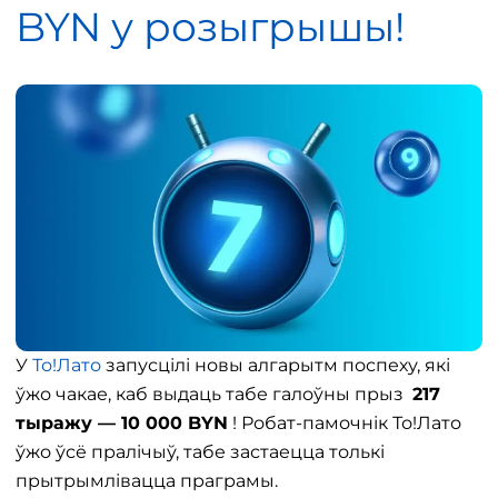
BYN у розыгрышы!
У
То!Лато
запусцілі новы алгарытм поспеху, які
ўжо чакае, каб выдаць табе галоўны прыз
217
тыражу — 10 000 BYN
! Робат-памочнік То!Лато
ўжо ўсё пралічыў, табе застаецца толькі
прытрымлівацца праграмы.