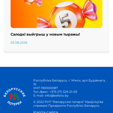
Салодкі выйгрыш у новым тыражы!
03.08.2026
Рэспубліка Беларусь, г. Мінск, вул.Будзёнага,
10
УНП 190000087
Тэл./факс:
+375 (17) 329-21-03
E-mail:
info@belloto.by
© 2022 РУП "Беларускія латарэі" Кіраўніцтва
справамі Прэзідэнта Рэспублікі Беларусь
Карта сайта