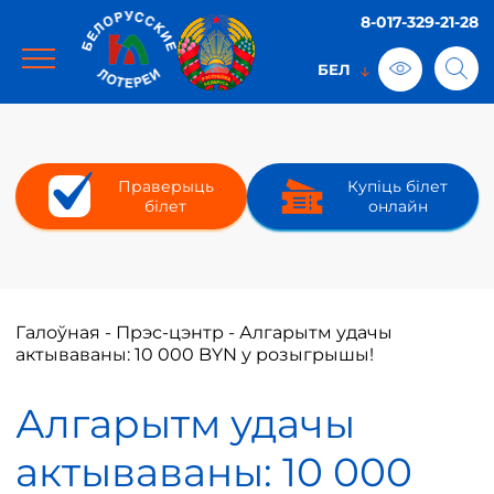
8-017-329-21-28
Праверыць
Купіць білет
білет
онлайн
Галоўная
-
Прэс-цэнтр
-
Алгарытм удачы
актываваны: 10 000 BYN у розыгрышы!
Алгарытм удачы
актываваны: 10 000