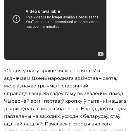
«Сёння ў нас у краіне вялікае свята. Мы
адзначаем Дзень народнага адзінства – свята,
якое азначае трыумф гістарычнай
справядлівасці. 85 гадоў таму вызваленчы паход
Чырвонай арміі паставіў кропку ў пытанні нашага
дзяржаўнага самавызначэння. Народ, доўгія гады
падзелены на заходніх, усходніх беларусаў, стаў
адзінай нацыяй. Пачалася гісторыя вялікага