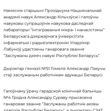
Намеснік старшыні Прэзідыума Нацыянальнай
акадэміі навук Аляксандр Кільчэўскі і галоўны
навуковы супрацоўнік навукова-даследчай
лабараторыі “Інтэграваныя мікра- і нанасістэмы”
Беларускага дзяржаўнага ўніверсітэта
інфарматыкі і радыёэлектронікі Уладзімір
Лабуноў удастоены ганаровага звання
“Заслужаны дзеяч навукі Рэспублікі Беларусь”.
Дырэктар гімназіі №51 Гомеля Аляксандр Пахучы
стаў заслужаным работнікам адукацыі Беларусі.
Галоўнаму ўрачу гарадской клінічнай бальніцы
№4 Гродна Аляксандру Сураву прысвоена
ганаровае званне “Заслужаны работнік аховы
здароўя Рэспублікі Беларусь”, а дырэктару СЗАТ