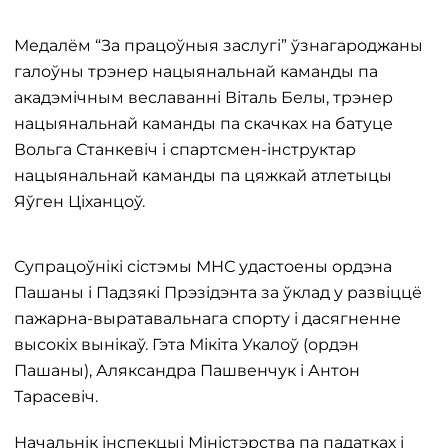
Медалём “За працоўныя заслугі” ўзнагароджаны
галоўны трэнер нацыянальнай каманды па
акадэмічным веславанні Віталь Белы, трэнер
нацыянальнай каманды па скачках на батуце
Вольга Станкевіч і спартсмен-інструктар
нацыянальнай каманды па цяжкай атлетыцы
Яўген Ціханцоў.
Супрацоўнікі сістэмы МНС удастоены ордэна
Пашаны і Падзякі Прэзідэнта за ўклад у развіццё
пажарна-выратавальнага спорту і дасягненне
высокіх вынікаў. Гэта Мікіта Укалоў (ордэн
Пашаны), Аляксандра Пашвенчук і Антон
Тарасевіч.
Начальнік інспекцыі Міністэрства па падатках і