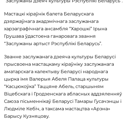
“Заслужаны дзеяч культуры Рэспублікі Беларусь”.
Мастацкі кіраўнік балета Беларускага
дзяржаўнага акадэмічнага заслужанага
харэаграфічнага ансамбля “Харошкі” Ірына
Грушава ўдастоена ганаровага звання
“Заслужаны артыст Рэспублікі Беларусь”.
Званне заслужанага дзеяча культуры Беларусі
прысвоена мастацкаму кіраўніку заслужанага
аматарскага калектыву Беларусі народнага
цырка імя Валерыя Абеля Палаца культуры
“Касцюкоўка” Таццяне Абель, старшыням
Віцебскага і Гродзенскага абласных аддзяленняў
Саюза пісьменнікаў Беларусі Тамары Гусачэнцы і
Людміле Кебіч, а таксама мастацтва «Арэна»
Барысу Кузняцову.