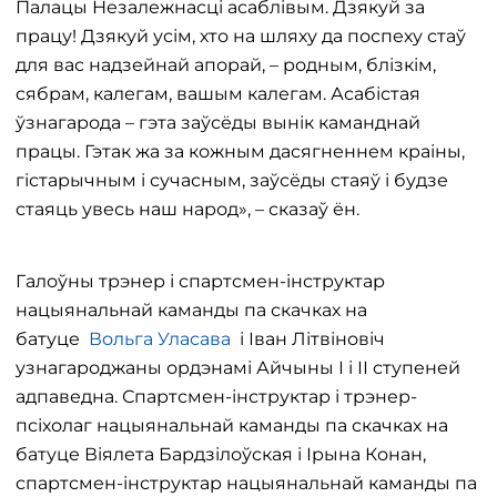
Палацы Незалежнасці асаблівым. Дзякуй за
працу! Дзякуй усім, хто на шляху да поспеху стаў
для вас надзейнай апорай, – родным, блізкім,
сябрам, калегам, вашым калегам. Асабістая
ўзнагарода – гэта заўсёды вынік каманднай
працы. Гэтак жа за кожным дасягненнем краіны,
гістарычным і сучасным, заўсёды стаяў і будзе
стаяць увесь наш народ», – сказаў ён.
Галоўны трэнер і спартсмен-інструктар
нацыянальнай каманды па скачках на
батуце
Вольга Уласава
і Іван Літвіновіч
узнагароджаны ордэнамі Айчыны І і ІІ ступеней
адпаведна. Спартсмен-інструктар і трэнер-
псіхолаг нацыянальнай каманды па скачках на
батуце Віялета Бардзілоўская і Ірына Конан,
спартсмен-інструктар нацыянальнай каманды па