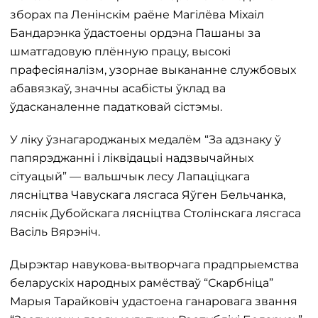
зборах па Ленінскім раёне Магілёва Міхаіл
Бандарэнка ўдастоены ордэна Пашаны за
шматгадовую плённую працу, высокі
прафесіяналізм, узорнае выкананне службовых
абавязкаў, значны асабісты ўклад ва
ўдасканаленне падатковай сістэмы.
У ліку ўзнагароджаных медалём “За адзнаку ў
папярэджанні і ліквідацыі надзвычайных
сітуацый” — вальшчык лесу Лапаціцкага
лясніцтва Чавускага лясгаса Яўген Бельчанка,
ляснік Дубойскага лясніцтва Столінскага лясгаса
Васіль Вярэніч.
Дырэктар навукова-вытворчага прадпрыемства
беларускіх народных рамёстваў “Скарбніца”
Марыя Тарайковіч удастоена ганаровага звання