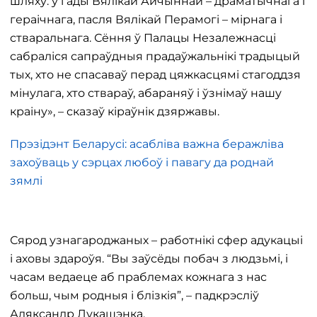
шляху: у гады Вялікай Айчыннай – драматычнага і
гераічнага, пасля Вялікай Перамогі – мірнага і
стваральнага. Сёння ў Палацы Незалежнасці
сабраліся сапраўдныя прадаўжальнікі традыцый
тых, хто не спасаваў перад цяжкасцямі стагоддзя
мінулага, хто ствараў, абараняў і ўзнімаў нашу
краіну», – сказаў кіраўнік дзяржавы.
Прэзідэнт Беларусі: асабліва важна беражліва
захоўваць у сэрцах любоў і павагу да роднай
зямлі
Сярод узнагароджаных – работнікі сфер адукацыі
і аховы здароўя. “Вы заўсёды побач з людзьмі, і
часам ведаеце аб праблемах кожнага з нас
больш, чым родныя і блізкія”, – падкрэсліў
Аляксандр Лукашэнка.