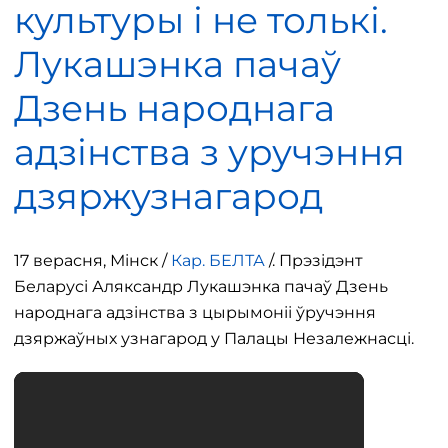
культуры і не толькі.
Лукашэнка пачаў
Дзень народнага
адзінства з уручэння
дзяржузнагарод
17 верасня, Мінск /
Кар. БЕЛТА
/. Прэзідэнт
Беларусі Аляксандр Лукашэнка пачаў Дзень
народнага адзінства з цырымоніі ўручэння
дзяржаўных узнагарод у Палацы Незалежнасці.