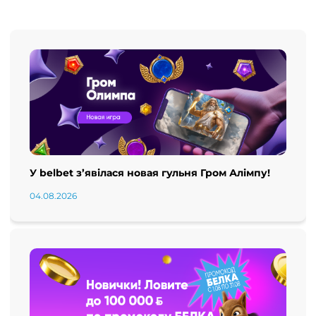
У belbet з’явілася новая гульня Гром Алімпу!
04.08.2026