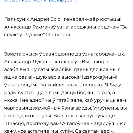
Палкоўнік Андрэй Есіс і генерал-маёр юстыцыі
Аляксандр Рахманаў узнагароджаны ордэнам “За
службу Радзіме” III ступені.
Звяртаючыся ў завяршэнне да ўзнагароджаных,
Аляксандр Лукашэнка сказаў: «Вы – людзі
асаблівыя. І ў гэты асаблівы дзень для краіны я
яшчэ раз віншую вас з высокімі дзяржаўнымі
ўзнагародамі. Тут найлепшыя з лепшых. Я буду
рады сустрэцца з вамі, дасць бог, яшчэ раз, а
можа, і не аднойчы ў гэтай зале, каб уручыць вам
чарговыя дзяржаўныя ўзнагароды. Упэўнены, вы
гэтага даможацеся. Вы гэтага заслугоўваеце.
Шчасця, поспехаў вам! А галоўнае – здароўя. Як я
кажу, усё астатняе мы купім. Са святам вас!».