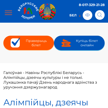
8-017-329-21-28
Праверыць
Купіць білет
білет
онлайн
Галоўная
-
Навіны Рэспублікі Беларусь
-
Алімпійцы, дзеячы культуры і не толькі.
Лукашэнка пачаў Дзень народнага адзінства з
уручэння дзяржузнагарод
Алімпійцы, дзеячы