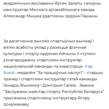
акадэмічным веславанні Яўген Залаты, галоўны
канструктар Мінскага аўтамабільнага завода
Аляксандр Мышка ўдастоены ордэна Пашаны.
За дасягненне высокіх спартыўных вынікаў і
вялікі асабісты ўклад у развіццё фізічнай
культуры і спорту ордэнам Айчыны ІІ ступені
ўзнагароджаны спартсмен-інструктар
нацыянальнай каманды па інваспорце
Ігар
Бокій
, медалём “За працоўныя заслугі” – старшы
трэнер і спартсмен-інструктар гэтай каманды
Генадзь Вішнякоў і Дзмітрый Салей. . Званне
“Заслужаны майстар спорту Рэспублікі Беларусь”
прысвоена спартсмену-інструктару Ягору
Шчалканаву.