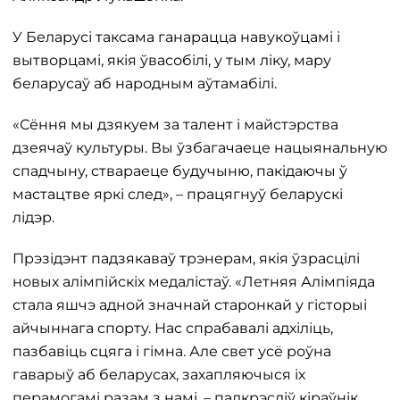
У Беларусі таксама ганарацца навукоўцамі і
вытворцамі, якія ўвасобілі, у тым ліку, мару
беларусаў аб народным аўтамабілі.
«Сёння мы дзякуем за талент і майстэрства
дзеячаў культуры. Вы ўзбагачаеце нацыянальную
спадчыну, ствараеце будучыню, пакідаючы ў
мастацтве яркі след», – працягнуў беларускі
лідэр.
Прэзідэнт падзякаваў трэнерам, якія ўзрасцілі
новых алімпійскіх медалістаў. «Летняя Алімпіяда
стала яшчэ адной значнай старонкай у гісторыі
айчыннага спорту. Нас спрабавалі адхіліць,
пазбавіць сцяга і гімна. Але свет усё роўна
гаварыў аб беларусах, захапляючыся іх
перамогамі разам з намі, – падкрэсліў кіраўнік