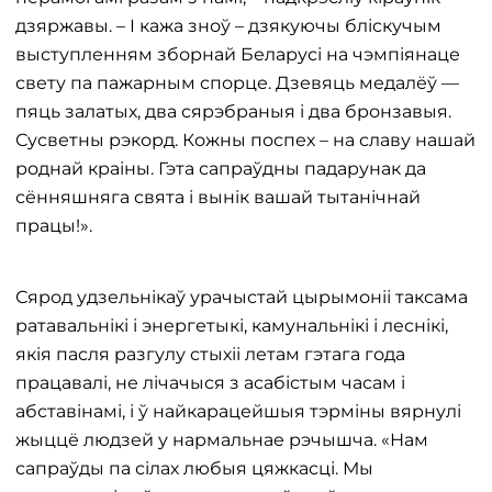
дзяржавы. – І кажа зноў – дзякуючы бліскучым
выступленням зборнай Беларусі на чэмпіянаце
свету па пажарным спорце. Дзевяць медалёў —
пяць залатых, два сярэбраныя і два бронзавыя.
Сусветны рэкорд. Кожны поспех – на славу нашай
роднай краіны. Гэта сапраўдны падарунак да
сённяшняга свята і вынік вашай тытанічнай
працы!».
Сярод удзельнікаў урачыстай цырымоніі таксама
ратавальнікі і энергетыкі, камунальнікі і леснікі,
якія пасля разгулу стыхіі летам гэтага года
працавалі, не лічачыся з асабістым часам і
абставінамі, і ў найкарацейшыя тэрміны вярнулі
жыццё людзей у нармальнае рэчышча. «Нам
сапраўды па сілах любыя цяжкасці. Мы