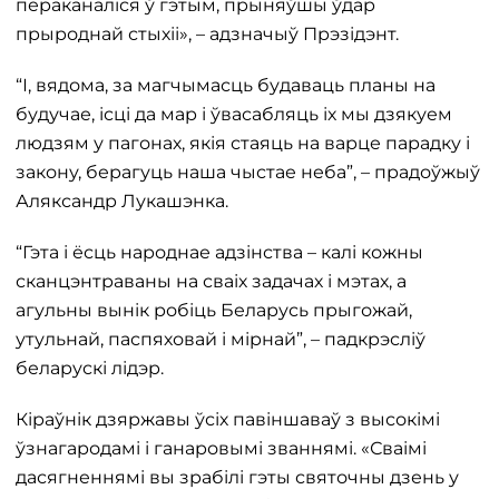
пераканаліся ў гэтым, прыняўшы ўдар
прыроднай стыхіі», – адзначыў Прэзідэнт.
“І, вядома, за магчымасць будаваць планы на
будучае, ісці да мар і ўвасабляць іх мы дзякуем
людзям у пагонах, якія стаяць на варце парадку і
закону, берагуць наша чыстае неба”, – прадоўжыў
Аляксандр Лукашэнка.
“Гэта і ёсць народнае адзінства – калі кожны
сканцэнтраваны на сваіх задачах і мэтах, а
агульны вынік робіць Беларусь прыгожай,
утульнай, паспяховай і мірнай”, – падкрэсліў
беларускі лідэр.
Кіраўнік дзяржавы ўсіх павіншаваў з высокімі
ўзнагародамі і ганаровымі званнямі. «Сваімі
дасягненнямі вы зрабілі гэты святочны дзень у