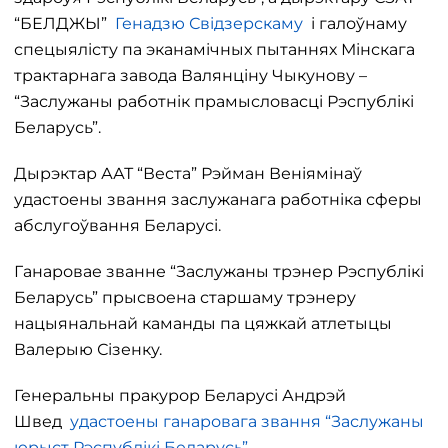
“БЕЛДЖЫ”
Генадзю Свідзерскаму
і галоўнаму
спецыялісту па эканамічных пытаннях Мінскага
трактарнага завода Валянціну Чыкунову –
“Заслужаны работнік прамысловасці Рэспублікі
Беларусь”.
Дырэктар ААТ “Веста” Рэйман Веніямінаў
удастоены звання заслужанага работніка сферы
абслугоўвання Беларусі.
Ганаровае званне “Заслужаны трэнер Рэспублікі
Беларусь” прысвоена старшаму трэнеру
нацыянальнай каманды па цяжкай атлетыцы
Валерыю Сізенку.
Генеральны пракурор Беларусі Андрэй
Швед
удастоены ганаровага звання “Заслужаны
юрыст Рэспублікі Беларусь”
.