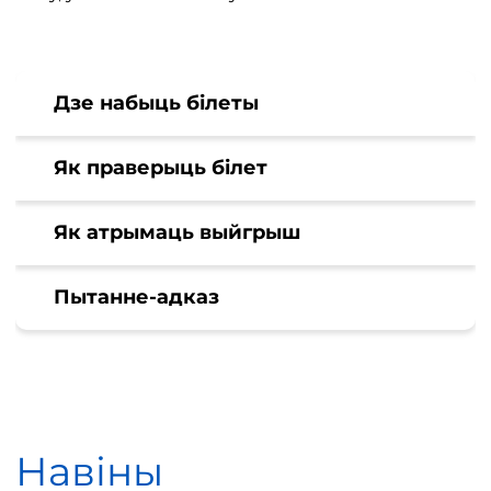
Дзе набыць білеты
Як праверыць білет
Як атрымаць выйгрыш
Пытанне-адказ
Навіны