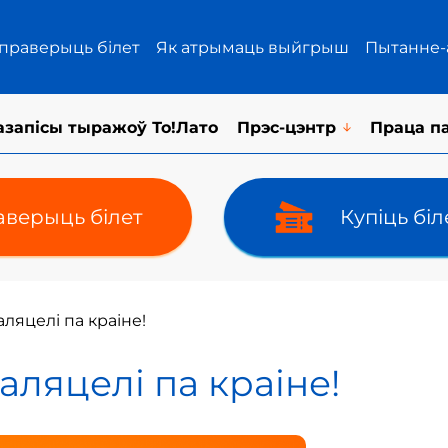
 праверыць білет
Як атрымаць выйгрыш
Пытанне-
азапісы тыражоў То!Лато
Прэс-цэнтр
Праца п
верыць білет
Купіць бі
ляцелі па краіне!
аляцелі па краіне!