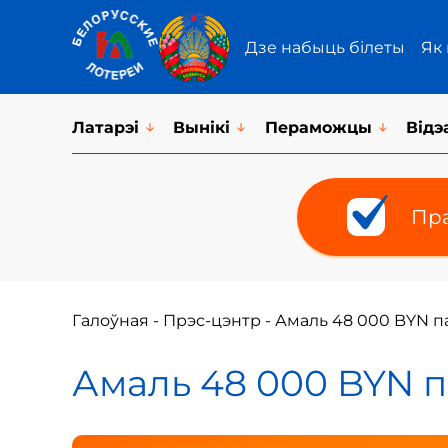
Дзе набыць білеты
Як
Латарэi
Вынікі
Пераможцы
Відэ
Пра
Галоўная
-
Прэс-цэнтр
-
Амаль 48 000 BYN па
Амаль 48 000 BYN п