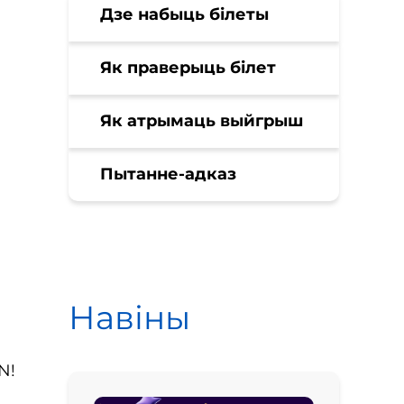
Дзе набыць білеты
Як праверыць білет
Як атрымаць выйгрыш
Пытанне-адказ
Навіны
YN!