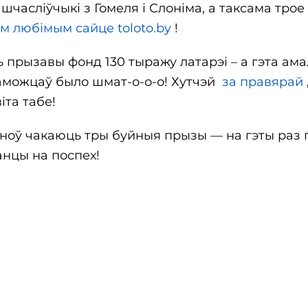
часліўчыкі з Гомеля і Слоніма, а таксама трое
ім любімым сайце toloto.by
!
сь прызавы фонд 130 тыражу латарэі – а гэта ама
ераможцаў было шмат-о-о-о! Хутчэй
за правярай
та табе!
 зноў чакаюць тры буйныя прызы — на гэты раз 
шанцы на поспех!