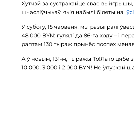
Хутчэй за сустракайце свае выйгрышы, ш
шчасліўчыкаў, якія набылі білеты на
ўс
У суботу, 15 чэрвеня, мы разыгралі ўве
48 000 BYN: гулялі да 86-га ходу – і п
раптам 130 тыраж прынёс поспех менаві
А ў новым, 131-м, тыражы То!Лато цябе
10 000, 3 000 і 2 000 BYN! Не ўпускай 