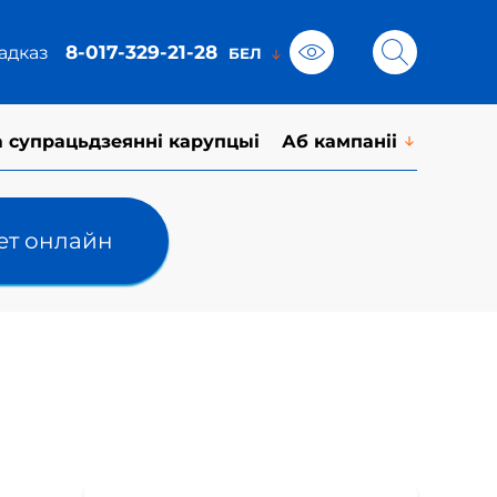
8-017-329-21-28
адказ
а супрацьдзеянні карупцыі
Аб кампаніі
лет онлайн