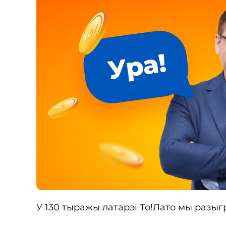
У 130 тыражы латарэі То!Лато мы разыг