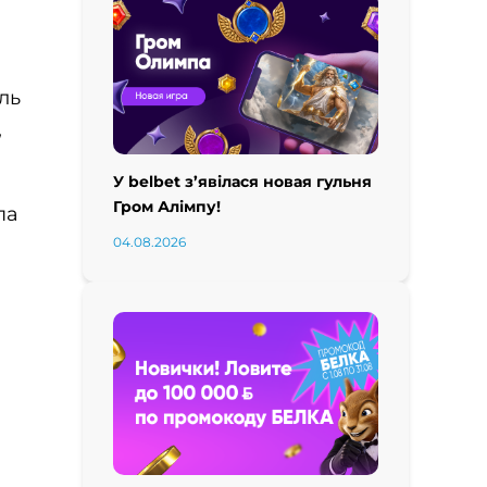
ль
,
У belbet з’явілася новая гульня
Гром Алімпу!
па
04.08.2026