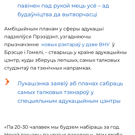
павінен пад рукой мець усё – ад
будаўніцтва да вытворчасці
Амбіцыйным планам у сферы адукацыі
падзяліўся Прэзідэнт, узгадняючы
прызначэнне
новых рэктараў у дзве ВНУ
ў
Брэсце і Гомелі, – стварыць у краіне адукацыйны
цэнтр, куды збяруць лепшых, самых талковых
студэнтаў па тэхнічных напрамках.
Лукашэнка заявіў аб планах сабраць
самых талковых тэхнароў у
спецыяльным адукацыйным цэнтры
«Па 20-30 чалавек мы будзем набіраць за год.
Няхай тэхнары па краіне паездзяць. Нам трэба