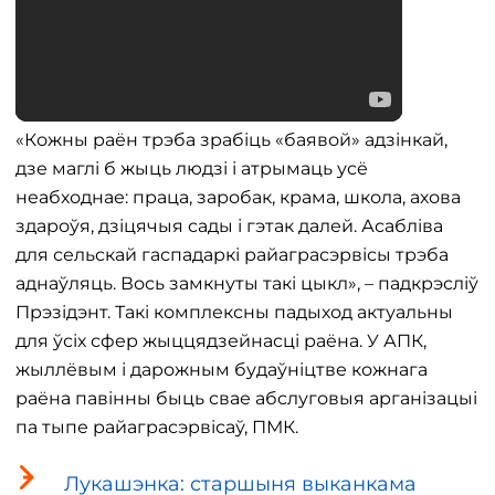
«Кожны раён трэба зрабіць «баявой» адзінкай,
дзе маглі б жыць людзі і атрымаць усё
неабходнае: праца, заробак, крама, школа, ахова
здароўя, дзіцячыя сады і гэтак далей. Асабліва
для сельскай гаспадаркі райаграсэрвісы трэба
аднаўляць. Вось замкнуты такі цыкл», – падкрэсліў
Прэзідэнт. Такі комплексны падыход актуальны
для ўсіх сфер жыццядзейнасці раёна. У АПК,
жыллёвым і дарожным будаўніцтве кожнага
раёна павінны быць свае абслуговыя арганізацыі
па тыпе райаграсэрвісаў, ПМК.
Лукашэнка: старшыня выканкама