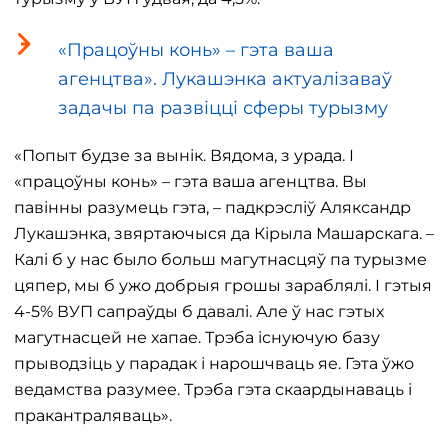
«Працоўны конь» – гэта ваша
агенцтва». Лукашэнка актуалізаваў
задачы па развіцці сферы турызму
«Попыт будзе за вынік. Вядома, з урада. І
«працоўны конь» – гэта ваша агенцтва. Вы
павінны разумець гэта, – падкрэсліў Аляксандр
Лукашэнка, звяртаючыся да Кірыла Машарскага. –
Калі б у нас было больш магутнасцяў па турызме
цяпер, мы б ужо добрыя грошы зараблялі. І гэтыя
4-5% ВУП сапраўды б давалі. Але ў нас гэтых
магутнасцей не хапае. Трэба існуючую базу
прыводзіць у парадак і нарошчваць яе. Гэта ўжо
ведамства разумее. Трэба гэта скаардынаваць і
пракантраляваць».