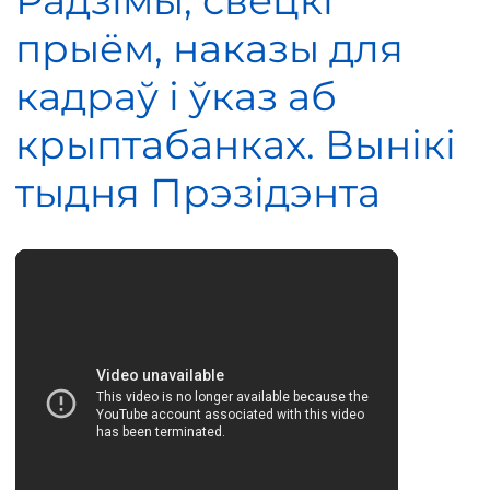
Радзімы, свецкі
прыём, наказы для
кадраў і ўказ аб
крыптабанках. Вынікі
тыдня Прэзідэнта