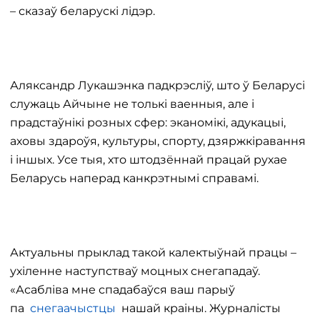
– сказаў беларускі лідэр.
Аляксандр Лукашэнка падкрэсліў, што ў Беларусі
служаць Айчыне не толькі ваенныя, але і
прадстаўнікі розных сфер: эканомікі, адукацыі,
аховы здароўя, культуры, спорту, дзяржкіравання
і іншых. Усе тыя, хто штодзённай працай рухае
Беларусь наперад канкрэтнымі справамі.
Актуальны прыклад такой калектыўнай працы –
ухіленне наступстваў моцных снегападаў.
«Асабліва мне спадабаўся ваш парыў
па
снегаачыстцы
нашай краіны. Журналісты