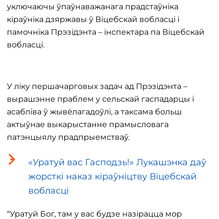
уключаючы ўпаўнаважанага прадстаўніка
кіраўніка дзяржавы ў Віцебскай вобласці і
памочніка Прэзідэнта – інспектара па Віцебскай
вобласці.
У ліку першачарговых задач ад Прэзідэнта –
вырашэнне праблем у сельскай гаспадарцы і
асабліва ў жывёлагадоўлі, а таксама больш
актыўнае выкарыстанне прамысловага
патэнцыялу прадпрыемстваў.
«Уратуй вас Гасподзь!» Лукашэнка даў
жорсткі наказ кіраўніцтву Віцебскай
вобласці
“Уратуй Бог, там у вас будзе назірацца мор