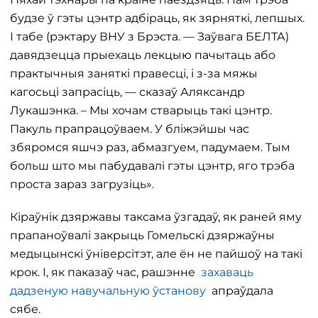
будзе ў гэты цэнтр адбіраць, як зярняткі, лепшых.
І табе (рэктару ВНУ з Брэста. — Заўвага БЕЛТА)
давядзецца прыехаць лекцыю пачытаць або
практычныя заняткі правесці, і з-за мяжы
кагосьці запрасіць, — сказаў Аляксандр
Лукашэнка. – Мы хочам стварыць такі цэнтр.
Пакуль прапрацоўваем. У бліжэйшы час
збяромся яшчэ раз, абмазгуем, падумаем. Тым
больш што мы пабудавалі гэты цэнтр, яго трэба
проста зараз загрузіць».
Кіраўнік дзяржавы таксама ўзгадаў, як раней яму
прапаноўвалі закрыць Гомельскі дзяржаўны
медыцынскі ўніверсітэт, але ён не пайшоў на такі
крок. І, як паказаў час, рашэнне
захаваць
дадзеную навучальную ўстанову
апраўдала
сябе.