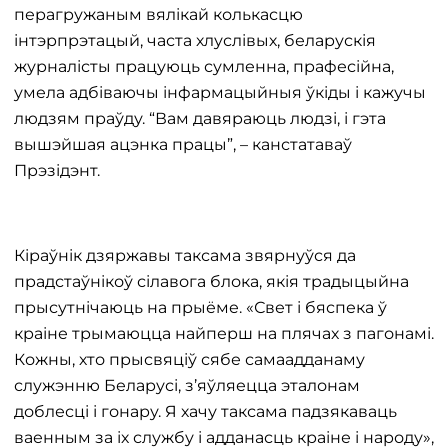
перагружаным вялікай колькасцю
інтэрпрэтацый, часта хлуслівых, беларускія
журналісты працуюць сумленна, прафесійна,
умела адбіваючы інфармацыйныя ўкіды і кажучы
людзям праўду. “Вам давяраюць людзі, і гэта
вышэйшая ацэнка працы”, – канстатаваў
Прэзідэнт.
Кіраўнік дзяржавы таксама звярнуўся да
прадстаўнікоў сілавога блока, якія традыцыйна
прысутнічаюць на прыёме. «Свет і бяспека ў
краіне трымаюцца найперш на плячах з пагонамі.
Кожны, хто прысвяціў сябе самаадданаму
служэнню Беларусі, з’яўляецца эталонам
доблесці і гонару. Я хачу таксама падзякаваць
ваенным за іх службу і адданасць краіне і народу»,