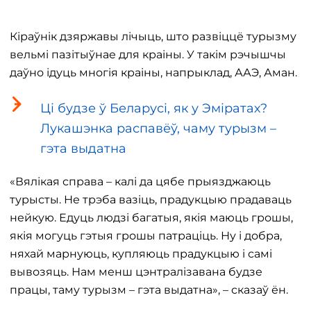
Кіраўнік дзяржавы лічыць, што развіццё турызму
вельмі пазітыўнае для краіны. У такім рэчышчы
даўно ідуць многія краіны, напрыклад, ААЭ, Аман.
Ці будзе ў Беларусі, як у Эміратах?
Лукашэнка распавёў, чаму турызм –
гэта выдатна
«Вялікая справа – калі да цябе прыязджаюць
турысты. Не трэба вазіць, прадукцыю прадаваць
нейкую. Едуць людзі багатыя, якія маюць грошы,
якія могуць гэтыя грошы патраціць. Ну і добра,
няхай марнуюць, купляюць прадукцыю і самі
вывозяць. Нам менш цэнтралізавана будзе
працы, таму турызм – гэта выдатна», – сказаў ён.