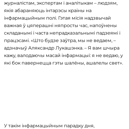
журналістам, экспертам і аналітыкам – людзям,
якія абараняюць інтарэсы краіны на
інфармацыйным полі. Гэтая місія надзвычай
важная ў цяперашні няпросты час, напоўнены
складанымі і часта непрадказальнымі падзеямі і
працэсамі. «Што будзе заўтра, мы не ведаем, –
адзначыў Аляксандр Лукашэнка. – Я вам шчыра
кажу, валодаючы масай інфармацыі: я не ведаю, у
які бок павернецца гэты шалёны, ашалелы свет».
У такім інфармацыйным парадку дня,