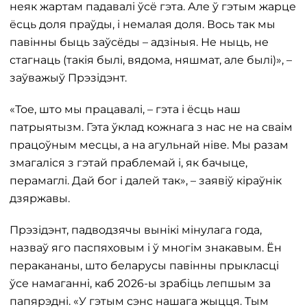
неяк жартам падавалі ўсё гэта. Але ў гэтым жарце
ёсць доля праўды, і немалая доля. Вось так мы
павінны быць заўсёды – адзіныя. Не ныць, не
стагнаць (такія былі, вядома, няшмат, але былі)», –
заўважыў Прэзідэнт.
«Тое, што мы працавалі, – гэта і ёсць наш
патрыятызм. Гэта ўклад кожнага з нас не на сваім
працоўным месцы, а на агульнай ніве. Мы разам
змагаліся з гэтай праблемай і, як бачыце,
перамаглі. Дай бог і далей так», – заявіў кіраўнік
дзяржавы.
Прэзідэнт, падводзячы вынікі мінулага года,
назваў яго паспяховым і ў многім знакавым. Ён
перакананы, што беларусы павінны прыкласці
ўсе намаганні, каб 2026-ы зрабіць лепшым за
папярэдні. «У гэтым сэнс нашага жыцця. Тым