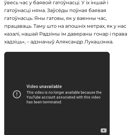
ўвесь час у баявой гатоўнасці. У іх іншай і
гатоўнасці няма. Заўсёды поўная баявая
гатоўнасць. Яны гатовы, як у ваенны час,
працаваць. Таму што на апошніх метрах, як у нас
казалі, нашай Радзімы ім давераны гонар і права
хадзіць», – адзначыў Аляксандр Лукашэнка.