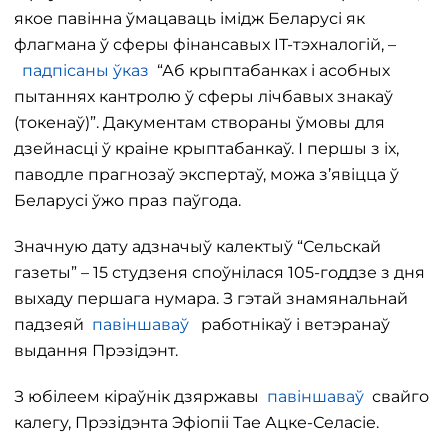
якое павінна ўмацаваць імідж Беларусі як
флагмана ў сферы фінансавых IT-тэхналогій, –
падпісаны ўказ
“Аб крыптабанках і асобных
пытаннях кантролю ў сферы лічбавых знакаў
(токенаў)”. Дакументам створаны ўмовы для
дзейнасці ў краіне крыптабанкаў. І першы з іх,
паводле прагнозаў экспертаў, можа з’явіцца ў
Беларусі ўжо праз паўгода.
Значную дату адзначыў калектыў “Сельскай
газеты” – 15 студзеня споўнілася 105-годдзе з дня
выхаду першага нумара. З гэтай знамянальнай
падзеяй
павіншаваў
работнікаў і ветэранаў
выдання Прэзідэнт.
З юбілеем кіраўнік дзяржавы
павіншаваў
свайго
калегу, Прэзідэнта Эфіопіі Тае Ацке-Селасіе.