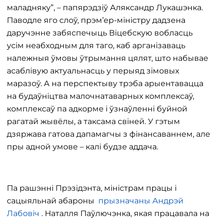
маладняку”, – папярэдзіў Аляксандр Лукашэнка.
Паводле яго слоў, прэм’ер-міністру дадзена
даручэнне забяспечыць Віцебскую вобласць
усім неабходным для таго, каб арганізаваць
належныя ўмовы ўтрымання цялят, што набывае
асаблівую актуальнасць у перыяд зімовых
маразоў. А на перспектыву трэба арыентавацца
на будаўніцтва малочнатаварных комплексаў,
комплексаў па адкорме і ўзнаўленні буйной
рагатай жывёлы, а таксама свіней. У гэтым
дзяржава гатова дапамагчы з фінансаваннем, але
пры адной умове – калі будзе аддача.
Па рашэнні Прэзідэнта, міністрам працы і
сацыяльнай абароны
прызначаны Андрэй
Лабовіч
. Наталля Паўлючэнка, якая працавала на