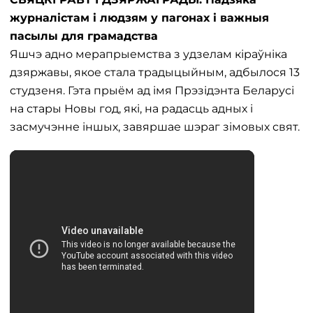
журналістам і людзям у пагонах і важныя
пасылы для грамадства
Яшчэ адно мерапрыемства з удзелам кіраўніка
дзяржавы, якое стала традыцыйным, адбылося 13
студзеня. Гэта прыём ад імя Прэзідэнта Беларусі
на стары Новы год, які, на радасць адных і
засмучэнне іншых, завяршае шэраг зімовых свят.