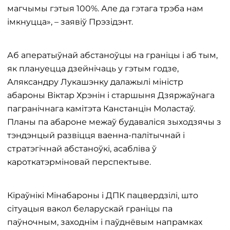
магчымы гэтыя 100%. Але да гэтага трэба нам
імкнуцца», – заявіў Прэзідэнт.
Аб аператыўнай абстаноўцы на граніцы і аб тым,
як плануецца дзейнічаць у гэтым годзе,
Аляксандру Лукашэнку далажылі міністр
абароны Віктар Хрэнін і старшыня Дзяржаўнага
пагранічнага камітэта Канстанцін Моластаў.
Планы па абароне межаў будаваліся зыходзячы з
тэндэнцый развіцця ваенна-палітычнай і
стратэгічнай абстаноўкі, асабліва ў
кароткатэрміновай перспектыве.
Кіраўнікі Мінабароны і ДПК пацвердзілі, што
сітуацыя вакол беларускай граніцы па
паўночным, заходнім і паўднёвым напрамках