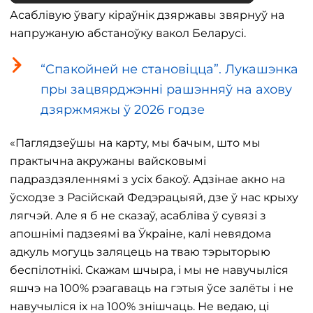
Асаблівую ўвагу кіраўнік дзяржавы звярнуў на
напружаную абстаноўку вакол Беларусі.
“Спакойней не становіцца”. Лукашэнка
пры зацвярджэнні рашэнняў на ахову
дзяржмяжы ў 2026 годзе
«Паглядзеўшы на карту, мы бачым, што мы
практычна акружаны вайсковымі
падраздзяленнямі з усіх бакоў. Адзінае акно на
ўсходзе з Расійскай Федэрацыяй, дзе ў нас крыху
лягчэй. Але я б не сказаў, асабліва ў сувязі з
апошнімі падзеямі ва Ўкраіне, калі невядома
адкуль могуць заляцець на тваю тэрыторыю
беспілотнікі. Скажам шчыра, і мы не навучыліся
яшчэ на 100% рэагаваць на гэтыя ўсе залёты і не
навучыліся іх на 100% знішчаць. Не ведаю, ці