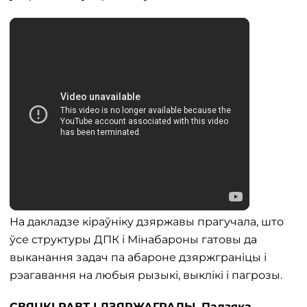
На дакладзе кіраўніку дзяржавы прагучала, што
ўсе структуры ДПК і Мінабароны гатовы да
выканання задач па абароне дзяржграніцы і
рэагавання на любыя рызыкі, выклікі і пагрозы.
СВЯЦКІ РАВТ І ДЗЯРЖАГРАДЫ. Падзяка