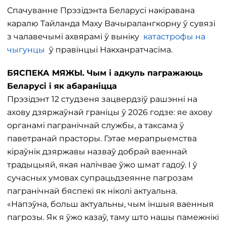
Спачуванне Прэзідэнта Беларусі накіравана
каралю Тайланда Маху Вачыралангкорну ў сувязі
з чалавечымі ахвярамі ў выніку
катастрофы на
чыгунцы
ў правінцыі Накханратчасіма.
БЯСПЕКА МЯЖЫ. Чым і адкуль пагражаюць
Беларусі і як абараніцца
Прэзідэнт 12 студзеня зацвердзіў рашэнні на
ахову дзяржаўнай граніцы ў 2026 годзе: яе ахову
органамі пагранічнай службы, а таксама ў
паветранай прасторы. Гэтае мерапрыемства
кіраўнік дзяржавы назваў добрай ваеннай
традыцыяй, якая налічвае ўжо шмат гадоў. І ў
сучасных умовах супрацьдзеянне пагрозам
пагранічнай бяспекі як ніколі актуальна.
«Напэўна, больш актуальны, чым іншыя ваенныя
пагрозы. Як я ўжо казаў, таму што нашы памежнікі