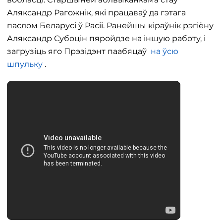
Аляксандр Рагожнік, які працаваў да гэтага
паслом Беларусі ў Расіі. Ранейшы кіраўнік рэгіёну
Аляксандр Субоцін пяройдзе на іншую работу, і
загрузіць яго Прэзідэнт паабяцаў
на ўсю
шпульку
.