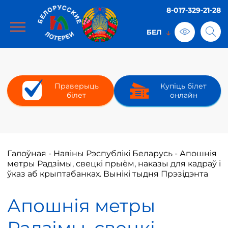
8-017-329-21-28
Праверыць
Купіць білет
білет
онлайн
Галоўная
-
Навіны Рэспублікі Беларусь
-
Апошнія
метры Радзімы, свецкі прыём, наказы для кадраў і
ўказ аб крыптабанках. Вынікі тыдня Прэзідэнта
Апошнія метры