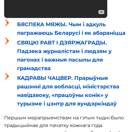
БЯСПЕКА МЯЖЫ. Чым і адкуль
пагражаюць Беларусі і як абараніцца
СВЯЦКІ РАВТ І ДЗЯРЖАГРАДЫ.
Падзяка журналістам і людзям у
пагонах і важныя пасылы для
грамадства
КАДРАВЫ ЧАЦВЕР. Прарыўныя
рашэнні для вобласці, міністэрства
навідавоку, «працоўны конік» у
турызме і цэнтр для вундэркіндаў
Першым мерапрыемствам на гэтым тыдні было
традыцыйнае для пачатку кожнага года