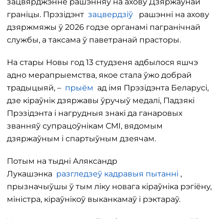
зацвярджэнне рашэнняў на ахову Дзяржаўнай
граніцы. Прэзідэнт
зацвердзіў
рашэнні на ахову
дзяржмяжы ў 2026 годзе органамі пагранічнай
службы, а таксама ў паветранай прасторы.
На стары Новы год 13 студзеня адбылося яшчэ
адно мерапрыемства, якое стала ўжо добрай
традыцыяй, –
прыём
ад імя Прэзідэнта Беларусі,
дзе кіраўнік дзяржавы ўручыў медалі, Падзякі
Прэзідэнта і нагрудныя знакі да ганаровых
званняў супрацоўнікам СМІ, вядомым
дзяржаўным і спартыўным дзеячам.
Потым на тыдні Аляксандр
Лукашэнка
разгледзеў кадравыя пытанні
,
прызначыўшы ў тым ліку новага кіраўніка рэгіёну,
міністра, кіраўнікоў выканкамаў і рэктараў.