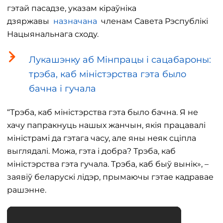
гэтай пасадзе, указам кіраўніка
дзяржавы
назначана
членам Савета Рэспублікі
Нацыянальнага сходу.
Лукашэнку аб Мінпрацы і сацабароны:
трэба, каб міністэрства гэта было
бачна і гучала
“Трэба, каб міністэрства гэта было бачна. Я не
хачу папракнуць нашых жанчын, якія працавалі
міністрамі да гэтага часу, але яны неяк сціпла
выглядалі. Можа, гэта і добра? Трэба, каб
міністэрства гэта гучала. Трэба, каб быў вынік», –
заявіў беларускі лідэр, прымаючы гэтае кадравае
рашэнне.