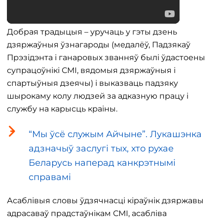
Добрая традыцыя – уручаць у гэты дзень
дзяржаўныя ўзнагароды (медалёў, Падзякаў
Прэзідэнта і ганаровых званняў былі ўдастоены
супрацоўнікі СМІ, вядомыя дзяржаўныя і
спартыўныя дзеячы) і выказваць падзяку
шырокаму колу людзей за адказную працу і
службу на карысць краіны.
“Мы ўсё служым Айчыне”. Лукашэнка
адзначыў заслугі тых, хто рухае
Беларусь наперад канкрэтнымі
справамі
Асаблівыя словы ўдзячнасці кіраўнік дзяржавы
адрасаваў прадстаўнікам СМІ, асабліва