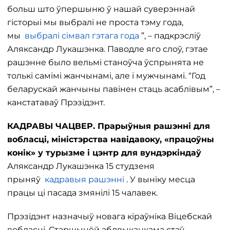
больш што ўпершыню ў нашай суверэннай
гісторыі мы выбралі не проста тэму года,
мы
выбралі сімвал гэтага года
”, – падкрэсліў
Аляксандр Лукашэнка. Паводле яго слоў, гэтае
рашэнне было вельмі станоўча ўспрынята не
толькі самімі жанчынамі, але і мужчынамі. “Год
беларускай жанчыны павінен стаць асаблівым”, –
канстатаваў Прэзідэнт.
КАДРАВЫ ЧАЦВЕР. Прарыўныя рашэнні для
вобласці, міністэрства навідавоку, «працоўны
конік» у турызме і цэнтр для вундэркіндаў
Аляксандр Лукашэнка 15 студзеня
прыняў
кадравыя рашэнні
. У выніку месца
працы ці пасада змянілі 15 чалавек.
Прэзідэнт назначыў новага кіраўніка Віцебскай
вобласці. Старшынёй аблвыканкама стаў