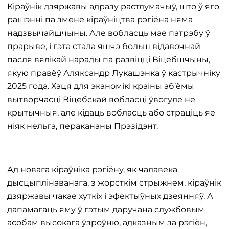
Кіраўнік дзяржавы адразу растлумачыў, што ў яго
рашэнні па змене кіраўніцтва рэгіёна няма
надзвычайшчыны. Але вобласць мае патрэбу ў
прарыве, і гэта стала яшчэ больш відавочнай
пасля вялікай нарады па развіцці Віцебшчыны,
якую правёў Аляксандр Лукашэнка ў кастрычніку
2025 года. Хаця для эканомікі краіны аб’ёмы
вытворчасці Віцебскай вобласці ўвогуле не
крытычныя, але кідаць вобласць або страціць яе
ніяк нельга, перакананы Прэзідэнт.
Ад новага кіраўніка рэгіёну, як чалавека
дысцыплінаванага, з жорсткім стрыжнем, кіраўнік
дзяржавы чакае хуткіх і эфектыўных дзеянняў. А
дапамагаць яму ў гэтым даручана службовым
асобам высокага ўзроўню, адказным за рэгіён,