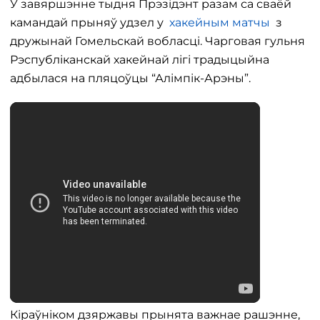
У завяршэнне тыдня Прэзідэнт разам са сваёй
камандай прыняў удзел у
хакейным матчы
з
дружынай Гомельскай вобласці. Чарговая гульня
Рэспубліканскай хакейнай лігі традыцыйна
адбылася на пляцоўцы “Алімпік-Арэны”.
Кіраўніком дзяржавы прынята важнае рашэнне,