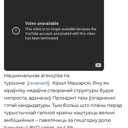
Нацыянальнае агенцтва па
турызме
ўзначаліў
Кірыл Машарскі. Яму як
кіраўніку нядаўна створанай структуры будзе
няпроста, адзначыў Прэзідэнт пры ўзгадненні
гэтай кандыдатуры. Тым больш што планы перад
турыстычнай галіной краіны каштуюць вельмі
амбіцыйныя – павялічыць за пяцігодку долю
турызму ў ВУП удвая, да 4,5%.