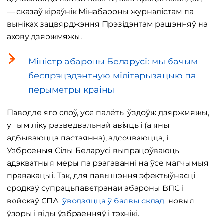
— сказаў кіраўнік Мінабароны журналістам па
выніках зацвярджэння Прэзідэнтам рашэнняў на
ахову дзяржмяжы.
Міністр абароны Беларусі: мы бачым
беспрэцэдэнтную мілітарызацыю па
перыметры краіны
Паводле яго слоў, усе палёты ўздоўж дзяржмяжы,
у тым ліку разведвальнай авіяцыі (а яны
адбываюцца пастаянна), адсочваюцца, і
Узброеныя Сілы Беларусі выпрацоўваюць
адэкватныя меры па рэагаванні на ўсе магчымыя
правакацыі. Так, для павышэння эфектыўнасці
сродкаў супрацьпаветранай абароны ВПС і
войскаў СПА
ўводзяцца ў баявы склад
новыя
ўзоры і віды ўзбраенняў і тэхнікі.