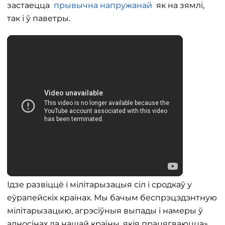
застаецца
прывычна напружанай
як на зямлі,
так і ў паветры.
Ідзе развіццё і мілітарызацыя сіл і сродкаў у
еўрапейскіх краінах. Мы бачым беспрэцэдэнтную
мілітарызацыю, агрэсіўныя выпады і намеры ў
адносінах да нашай краіны, якія працягваюцца»,