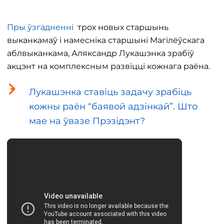
Пры ўзгадненні
трох новых старшынь
выканкамаў і намесніка старшыні Магілёўскага
аблвыканкама, Аляксандр Лукашэнка зрабіў
акцэнт на комплексным развіцці кожнага раёна.
Лукашэнка ставіць задачу зрабіць
кожны раён “баявой адзінкай”. Што
мае на ўвазе Прэзідэнт?