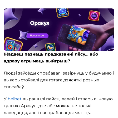
Жадаеш пазнаць прадказанні лёсу… або
адразу атрымаць выйгрыш?
Людзі заўсёды спрабавалі зазірнуць у будучыню і
выкарыстоўвалі для гэтага дзясяткі розных
спосабаў.
У
belbet
вырашылі пайсці далей і стварылі новую
гульню Аракул, дзе лёс можна не толькі
даведацца, але і паспрабаваць змяніць.