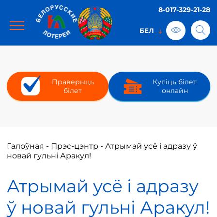
8-017-329-21-28
Праверыць
Купіць білет
білет
онлайн
Галоўная
-
Прэс-цэнтр
-
Атрымай усё і адразу ў
новай гульні Аракул!
Атрымай усё і адразу
ў новай гульні Аракул!