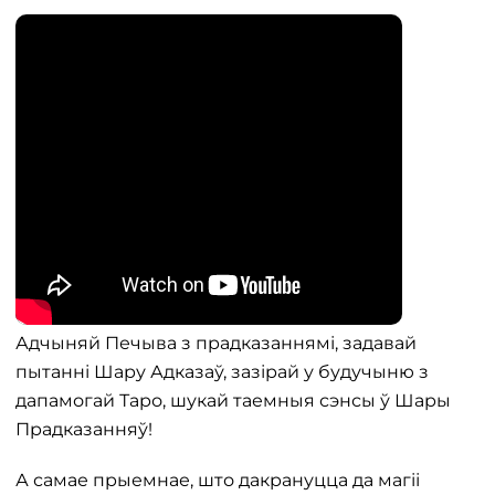
Адчыняй Печыва з прадказаннямі, задавай
пытанні Шару Адказаў, зазірай у будучыню з
дапамогай Таро, шукай таемныя сэнсы ў Шары
Прадказанняў!
А самае прыемнае, што дакрануцца да магіі