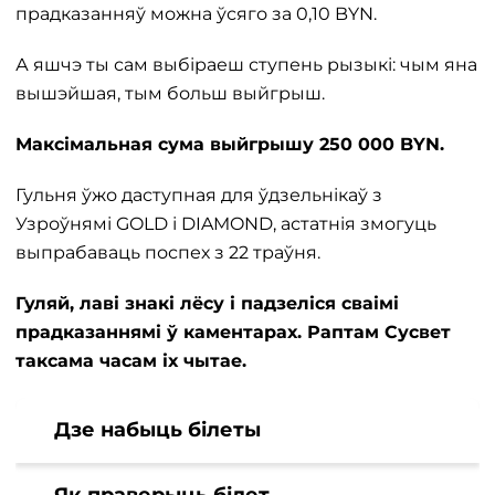
прадказанняў можна ўсяго за 0,10 BYN.
А яшчэ ты сам выбіраеш ступень рызыкі: чым яна
вышэйшая, тым больш выйгрыш.
Максімальная сума выйгрышу 250 000 BYN.
Гульня ўжо даступная для ўдзельнікаў з
Узроўнямі GOLD і DIAMOND, астатнія змогуць
выпрабаваць поспех з 22 траўня.
Гуляй, лаві знакі лёсу і падзеліся сваімі
прадказаннямі ў каментарах. Раптам Сусвет
таксама часам іх чытае.
Дзе набыць білеты