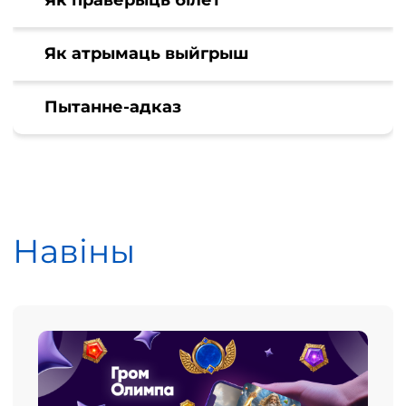
Як праверыць білет
Як атрымаць выйгрыш
Пытанне-адказ
Навіны