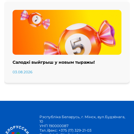
Салодкі выйгрыш у новым тыражы!
03.08.2026
Рэспубліка Беларусь, г. Мінск, вул.Будзёнага,
10
УНП 190000087
Тэл./факс:
+375 (17) 329-21-03