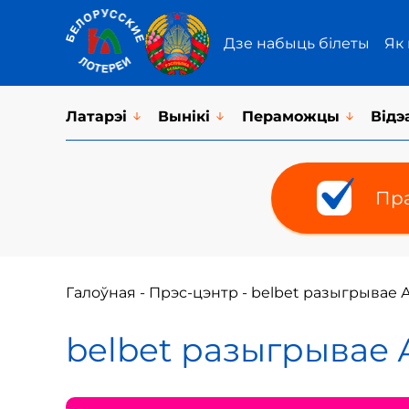
Дзе набыць білеты
Як
Латарэi
Вынікі
Пераможцы
Відэ
Пра
Галоўная
-
Прэс-цэнтр
-
belbet разыгрывае 
belbet разыгрывае