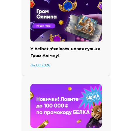
У belbet з’явілася новая гульня
Гром Алімпу!
04.08.2026