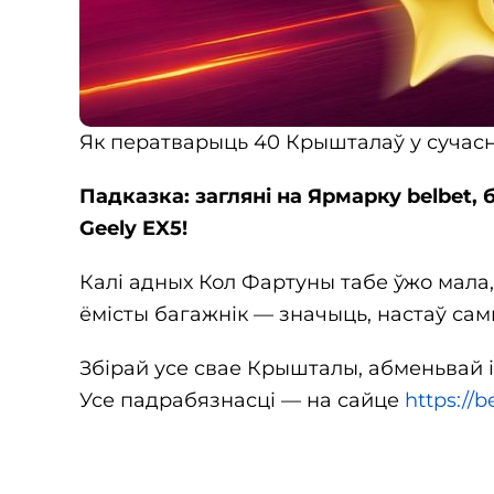
Як ператварыць 40 Крышталаў у сучас
Падказка: загляні на Ярмарку belbet,
Geely EX5!
Калі адных Кол Фартуны табе ўжо мала
ёмісты багажнік — значыць, настаў сам
Збірай усе свае Крышталы, абменьвай і
Усе падрабязнасці — на сайце
https://b