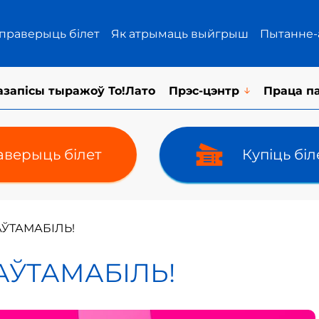
 праверыць білет
Як атрымаць выйгрыш
Пытанне-
азапісы тыражоў То!Лато
Прэс-цэнтр
Праца п
верыць білет
Купіць бі
АЎТАМАБІЛЬ!
 АЎТАМАБІЛЬ!