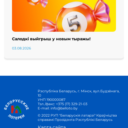
Салодкі выйгрыш у новым тыражы!
03.08.2026
Рэспубліка Беларусь, г. Мінск, вул.Будзёнага,
10
УНП 190000087
Тэл./факс:
+375 (17) 329-21-03
E-mail:
info@belloto.by
© 2022 РУП "Беларускія латарэі" Кіраўніцтва
справамі Прэзідэнта Рэспублікі Беларусь
Карта сайта