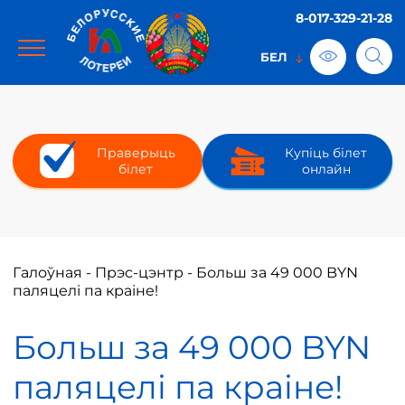
8-017-329-21-28
Праверыць
Купіць білет
білет
онлайн
Галоўная
-
Прэс-цэнтр
-
Больш за 49 000 BYN
паляцелі па краіне!
Больш за 49 000 BYN
паляцелі па краіне!