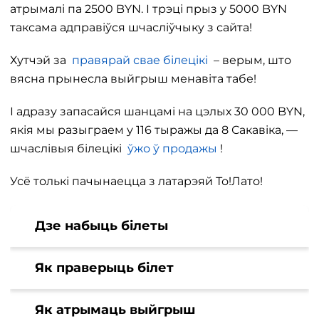
атрымалі па 2500 BYN. І трэці прыз у 5000 BYN
таксама адправіўся шчасліўчыку з сайта!
Хутчэй за
правярай свае білецікі
– верым, што
вясна прынесла выйгрыш менавіта табе!
І адразу запасайся шанцамі на цэлых 30 000 BYN,
якія мы разыграем у 116 тыражы да 8 Сакавіка, —
шчаслівыя білецікі
ўжо ў продажы
!
Усё толькі пачынаецца з латарэяй То!Лато!
Дзе набыць білеты
Як праверыць білет
Як атрымаць выйгрыш