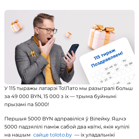
У 115 тыражы латарэі То!Лато мы разыгралі больш
за 49 000 BYN, 15 000 з іх — трыма буйнымі
прызамі па 5000!
Першыя 5000 BYN адправіліся ў Вілейку. Яшчэ
5000 падзялілі паміж сабой два квіткі, якія купілі
на нашым
сайце toloto.by
— іх уладальнікі