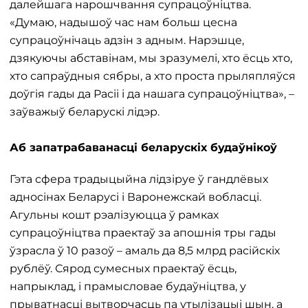
далейшага нарошчвання супрацоўніцтва.
«Думаю, надышоў час нам больш цесна
супрацоўнічаць адзін з адным. Нарэшце,
дзякуючы абставінам, мы зразумелі, хто ёсць хто,
хто сапраўдныя сябры, а хто проста прыляпляўся
доўгія гады да Расіі і да нашага супрацоўніцтва», –
заўважыў беларускі лідэр.
Аб запатрабаванасці беларускіх будаўнікоў
Гэта сфера традыцыйна лідзіруе ў гандлёвых
адносінах Беларусі і Варонежскай вобласці.
Агульны кошт рэалізуюцца ў рамках
супрацоўніцтва праектаў за апошнія тры гады
ўзрасла ў 10 разоў – амаль да 8,5 млрд расійскіх
рублёў. Сярод сумесных праектаў ёсць,
напрыклад, і прамысловае будаўніцтва, у
прыватнасці вытворчасць па утылізацыі шын, а