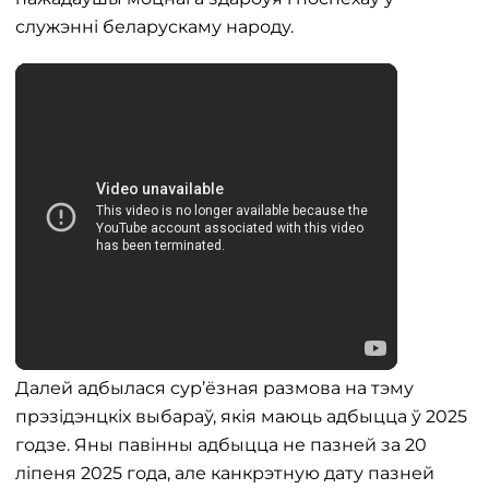
служэнні беларускаму народу.
Далей адбылася сур’ёзная размова на тэму
прэзідэнцкіх выбараў, якія маюць адбыцца ў 2025
годзе. Яны павінны адбыцца не пазней за 20
ліпеня 2025 года, але канкрэтную дату пазней