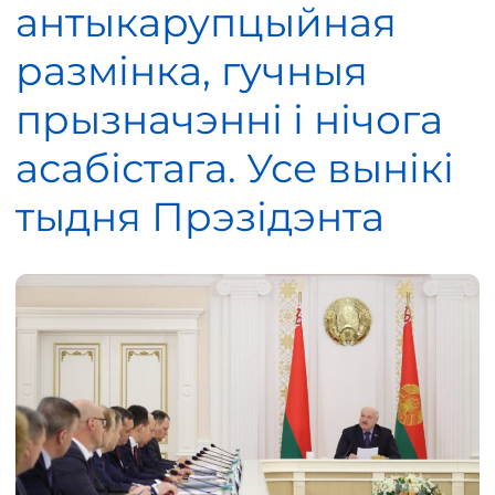
антыкарупцыйная
размінка, гучныя
прызначэнні і нічога
асабістага. Усе вынікі
тыдня Прэзідэнта