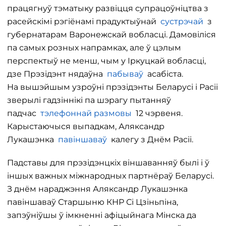
працягнуў тэматыку развіцця супрацоўніцтва з
расейскімі рэгіёнамі прадуктыўнай
сустрэчай
з
губернатарам Варонежскай вобласці. Дамовіліся
па самых розных напрамках, але ў цэлым
перспектыў не менш, чым у Іркуцкай вобласці,
дзе Прэзідэнт нядаўна
пабываў
асабіста.
На вышэйшым узроўні прэзідэнты Беларусі і Расіі
зверылі гадзіннікі па шэрагу пытанняў
падчас
тэлефоннай размовы
12 чэрвеня.
Карыстаючыся выпадкам, Аляксандр
Лукашэнка
павіншаваў
калегу з Днём Расіі.
Падставы для прэзідэнцкіх віншаванняў былі і ў
іншых важных міжнародных партнёраў Беларусі.
З днём нараджэння Аляксандр Лукашэнка
павіншаваў Старшыню КНР Сі Цзіньпіна,
запэўніўшы ў імкненні афіцыйнага Мінска да