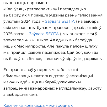
вызначыць парламент.
«Калі ўзяць рэтраспектыву і паглядзець з
выбараў, якія прайшлі (Адзіны дзень галасавання
ў лютым 2024 года. –
Заўвага БЕЛТА
) на выбары,
якія мы павінны будзем правесці (прэзідэнцкія ў
2025 годзе. –
Заўвага БЕЛТА
), мы знаходзімся ў
электаральным цыкле. Ад адных выбараў да
іншых. Час няпросты. Але пакуль палову шляху
мы прайшлі даволі пасьпяхова. Дай бог, каб і да
выбараў так было», – адзначыў кіраўнік дзяржавы.
Ён прапанаваў у першым набліжэнні
абмеркаваць некаторыя дэталі ў арганізацыі
маючых адбыцца выбараў, уключаючы
запрашэнні міжнародных наглядальнікаў, работу
з выбаршчыкамі.
Карпенка: колькасць міжнародных