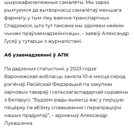
шырокафюзеляжныя самалёты. Мы зараз
рыхтуемся да вытворчасці самалётаў меншага
фармату, у тым ліку ваенна-транспартных.
Спадзяюся, што тут таксама мы здолеем нейкім
чынам праўзаемадзейнічаць», – заявіў Аляксандр
Гусеў у гутарцы з журналістамі.
Аб узаемадзеянні ў АПК
Па дадзеных статыстыкі, у 2023 годзе
Варонежская вобласць заняла 10-е месца сярод
рэгіёнаў Расійскай Федэрацый па закупках
харчовых тавараў і сельскагаспадарчай сыравіны
з Беларусі. “Будзем рады вывесці вас у першую
пяцёрку па аб’ёму спажывання і перапрацоўкі
нашых прадуктаў”, – адзначыў Аляксандр
Лукашэнка.