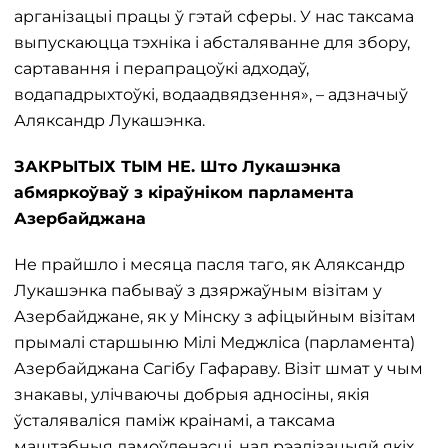
арганізацыі працы ў гэтай сферы. У нас таксама
выпускаюцца тэхніка і абсталяванне для збору,
сартавання і перапрацоўкі адходаў,
водападрыхтоўкі, водаадвядзення», – адзначыў
Аляксандр Лукашэнка.
ЗАКРЫТЫХ ТЫМ НЕ. Што Лукашэнка
абмяркоўваў з кіраўніком парламента
Азербайджана
Не прайшло і месяца пасля таго, як Аляксандр
Лукашэнка пабываў з дзяржаўным візітам у
Азербайджане, як у Мінску з афіцыйным візітам
прымалі старшыню Мілі Меджліса (парламента)
Азербайджана Сагібу Гафараву. Візіт шмат у чым
знакавы, улічваючы добрыя адносіны, якія
ўсталяваліся паміж краінамі, а таксама
маштабныя дамоўленасці, над рэалізацыяй якіх