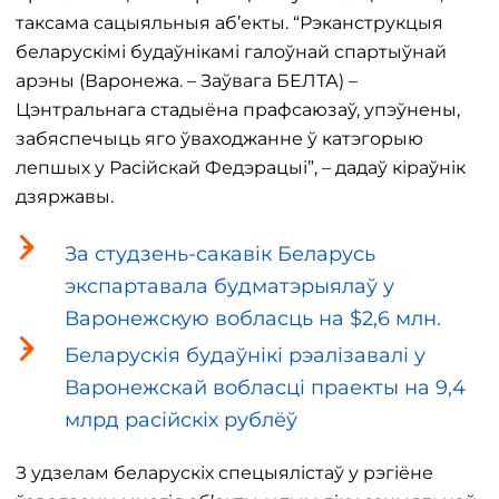
таксама сацыяльныя аб’екты. “Рэканструкцыя
беларускімі будаўнікамі галоўнай спартыўнай
арэны (Варонежа. – Заўвага БЕЛТА) –
Цэнтральнага стадыёна прафсаюзаў, упэўнены,
забяспечыць яго ўваходжанне ў катэгорыю
лепшых у Расійскай Федэрацыі”, – дадаў кіраўнік
дзяржавы.
За студзень-сакавік Беларусь
экспартавала будматэрыялаў у
Варонежскую вобласць на $2,6 млн.
Беларускія будаўнікі рэалізавалі у
Варонежскай вобласці праекты на 9,4
млрд расійскіх рублёў
З удзелам беларускіх спецыялістаў у рэгіёне