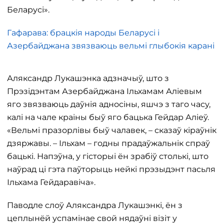
Беларусі».
Гафарава: брацкія народы Беларусі і
Азербайджана звязваюць вельмі глыбокія карані
Аляксандр Лукашэнка адзначыў, што з
Прэзідэнтам Азербайджана Ільхамам Аліевым
яго звязваюць даўнія адносіны, яшчэ з таго часу,
калі на чале краіны быў яго бацька Гейдар Аліеў.
«Вельмі празорлівы быў чалавек, – сказаў кіраўнік
дзяржавы. – Ільхам – годны прадаўжальнік спраў
бацькі. Напэўна, у гісторыі ён зрабіў столькі, што
наўрад ці гэта паўторыць нейкі прэзыдэнт пасьля
Ільхама Гейдаравіча».
Паводле слоў Аляксандра Лукашэнкі, ён з
цеплынёй успамінае свой нядаўні візіт у