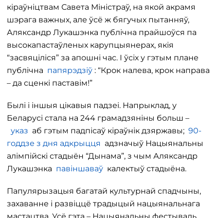
кіраўніцтвам Савета Міністраў, на якой акрамя
шэрага важных, але ўсё ж бягучых пытанняў,
Аляксандр Лукашэнка публічна прайшоўся па
высокапастаўленых карупцыянерах, якія
“засвяціліся” за апошні час. І ўсіх у гэтым плане
публічна
папярэдзіў
: “Крок налева, крок направа
– да сценкі паставім!”
Былі і іншыя цікавыя падзеі. Напрыклад, у
Беларусі стала на 244 грамадзяніны больш –
указ
аб гэтым падпісаў кіраўнік дзяржавы;
90-
годдзе з дня адкрыцця
адзначыў Нацыянальны
алімпійскі стадыён “Дынама”, з чым Аляксандр
Лукашэнка
павіншаваў
калектыў стадыёна.
Папулярызацыя багатай культурнай спадчыны,
захаванне і развіццё традыцый нацыянальнага
мастацтва. Усё гэта – Нацыянальны фестываль