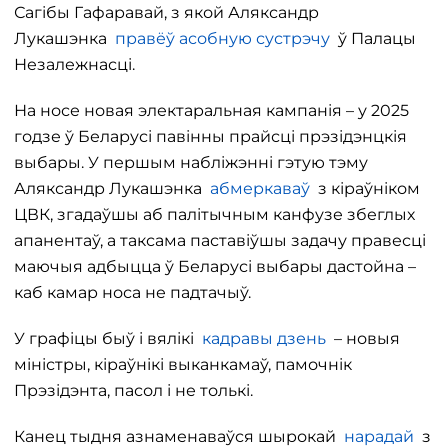
Сагібы Гафаравай, з якой Аляксандр
Лукашэнка
правёў асобную сустрэчу
ў Палацы
Незалежнасці.
На носе новая электаральная кампанія – у 2025
годзе ў Беларусі павінны прайсці прэзідэнцкія
выбары. У першым набліжэнні гэтую тэму
Аляксандр Лукашэнка
абмеркаваў
з кіраўніком
ЦВК, згадаўшы аб палітычным канфузе збеглых
апанентаў, а таксама паставіўшы задачу правесці
маючыя адбыцца ў Беларусі выбары дастойна –
каб камар носа не падтачыў.
У графіцы быў і вялікі
кадравы дзень
– новыя
міністры, кіраўнікі выканкамаў, памочнік
Прэзідэнта, пасол і не толькі.
Канец тыдня азнаменаваўся шырокай
нарадай
з