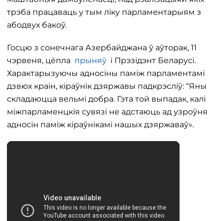
трэба працаваць у тым ліку парламентарыям з
абодвух бакоў.
Госцю з сонечнага Азербайджана ў аўторак, 11
чэрвеня, цёпла
прыняў
і Прэзідэнт Беларусі.
Характарызуючы адносіны паміж парламентамі
дзвюх краін, кіраўнік дзяржавы падкрэсліў: “Яны
складаюцца вельмі добра. Гэта той выпадак, калі
міжпарламенцкія сувязі не адстаюць ад узроўня
адносін паміж кіраўнікамі нашых дзяржаваў».