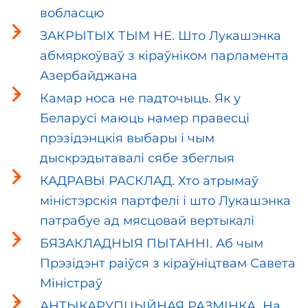
вобласцю
ЗАКРЫТЫХ ТЫМ НЕ. Што Лукашэнка
абмяркоўваў з кіраўніком парламента
Азербайджана
Камар носа не падточыць. Як у
Беларусі маюць намер правесці
прэзідэнцкія выбары і чым
дыскрэдытавалі сябе збеглыя
КАДРАВЫ РАСКЛАД. Хто атрымаў
міністэрскія партфелі і што Лукашэнка
патрабуе ад мясцовай вертыкалі
БЯЗАКЛАДНЫЯ ПЫТАННІ. Аб чым
Прэзідэнт раіўся з кіраўніцтвам Савета
Міністраў
АНТЫКАРУПЦЫЙНАЯ РАЗМІНКА. На