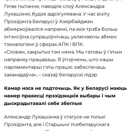
Гэтае пытанне, паводле слоў Аляксандра
Лукашэнкі, будзе адрэгулявана. У час візіту
Прэзідэнта Беларусі ў Азербайджан
абмяркоўваліся напрамкі, па якіх трэба больш
інтэнсіўна супрацоўнічаць, уключаючы абмен
тэхналогіямі ў сферах АПК і ВПК.
«Словам, закрытых тэм няма. Мы гатовы ў гэтым
напрамку працаваць. Я ўпэўнены, што нашы
парламентарыі гэты працэс забяспечаць
заканадаўча», – сказаў беларускі лідэр.
Камар носа не падточыць. Як у Беларусі маюць
намер правесці прэзідэнцкія выбары і чым
дыскрэдытавалі сябе збеглыя
Аляксандр Лукашэнка ў статусе не толькі
Прэзідэнта, але і Старшыні Усебеларускага