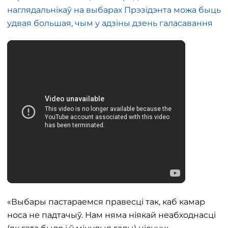
наглядальнікаў на выбарах Прэзідэнта можа быць
удвая большая, чым у адзіны дзень галасавання
«Выбары пастараемся правесці так, каб камар
носа не падтачыў. Нам няма ніякай неабходнасці