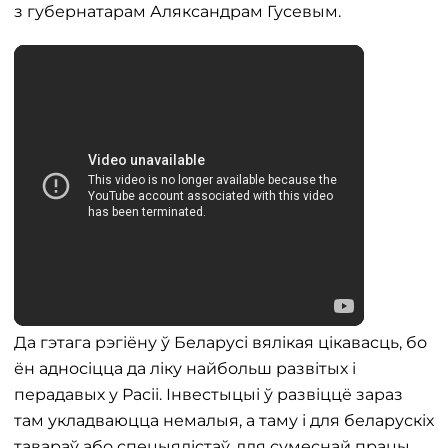
з губернатарам Аляксандрам Гусевым.
Да гэтага рэгіёну ў Беларусі вялікая цікавасць, бо
ён адносіцца да ліку найбольш развітых і
перадавых у Расіі. Інвестыцыі ў развіццё зараз
там укладваюцца немалыя, а таму і для беларускіх
тавараў або спецыялістаў, для сумеснай працы