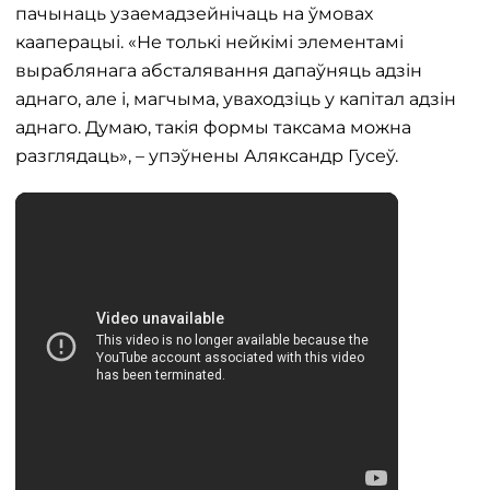
пачынаць узаемадзейнічаць на ўмовах
кааперацыі. «Не толькі нейкімі элементамі
выраблянага абсталявання дапаўняць адзін
аднаго, але і, магчыма, уваходзіць у капітал адзін
аднаго. Думаю, такія формы таксама можна
разглядаць», – упэўнены Аляксандр Гусеў.