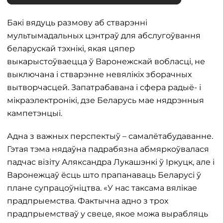
Бакі вядуць размову аб стварэнні
мультымадальных цэнтраў для абслугоўвання
беларускай тэхнікі, якая цяпер
выкарыстоўваецца ў Варонежскай вобласці, не
выключана і стварэнне невялікіх зборачных
вытворчасцей. Запатрабавана і сфера радыё- і
мікраэлектронікі, дзе Беларусь мае нядрэнныя
кампетэнцыі.
Адна з важных перспектыў – самалётабудаванне.
Гэтая тэма нядаўна падрабязна абмяркоўвалася
падчас візіту Аляксандра Лукашэнкі ў Іркуцк, але і
Варонежцаў ёсць што прапанаваць Беларусі ў
плане супрацоўніцтва. «У нас таксама вялікае
прадпрыемства. Фактычна адно з трох
прадпрыемстваў у свеце, якое можа вырабляць