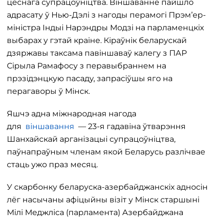
цеснага супрацоўніцтва. Віншаванне пайшло
адрасату ў Нью-Дэлі з нагоды перамогі Прэм’ер-
міністра Індыі Нарэндры Модзі на парламенцкіх
выбарах у гэтай краіне. Кіраўнік беларускай
дзяржавы таксама павіншаваў калегу з ПАР
Сірыла Рамафосу з перавыбраннем на
прэзідэнцкую пасаду, запрасіўшы яго на
перагаворы ў Мінск.
Яшчэ адна міжнародная нагода
для
віншавання
— 23-я гадавіна ўтварэння
Шанхайскай арганізацыі супрацоўніцтва,
паўнапраўным членам якой Беларусь разлічвае
стаць ужо праз месяц.
У скарбонку беларуска-азербайджанскіх адносін
лёг насычаны афіцыйны візіт у Мінск старшыні
Мілі Меджліса (парламента) Азербайджана