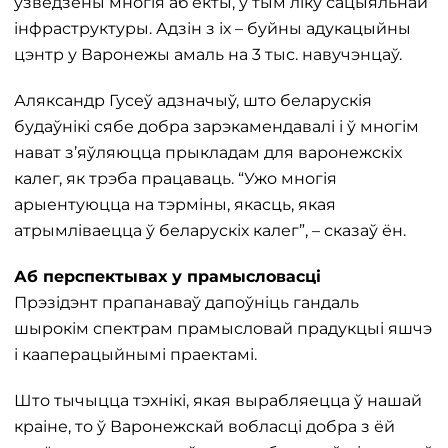
ўзведзены многія аб’екты, у тым ліку сацыяльнай
інфраструктуры. Адзін з іх – буйны адукацыйны
цэнтр у Варонежы амаль на 3 тыс. навучэнцаў.
Аляксандр Гусеў адзначыў, што беларускія
будаўнікі сябе добра зарэкамендавалі і ў многім
нават з’яўляюцца прыкладам для варонежскіх
калег, як трэба працаваць. “Ужо многія
арыентуюцца на тэрміны, якасць, якая
атрымліваецца ў беларускіх калег”, – сказаў ён.
Аб перспектывах у прамысловасці
Прэзідэнт прапанаваў дапоўніць гандаль
шырокім спектрам прамысловай прадукцыі яшчэ
і кааперацыйнымі праектамі.
Што тычыцца тэхнікі, якая вырабляецца ў нашай
краіне, то ў Варонежскай вобласці добра з ёй