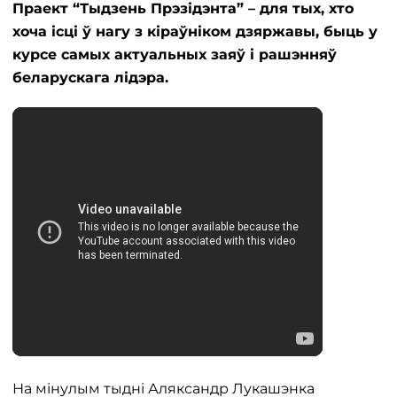
Праект “Тыдзень Прэзідэнта” – для тых, хто
хоча ісці ў нагу з кіраўніком дзяржавы, быць у
курсе самых актуальных заяў і рашэнняў
беларускага лідэра.
На мінулым тыдні Аляксандр Лукашэнка