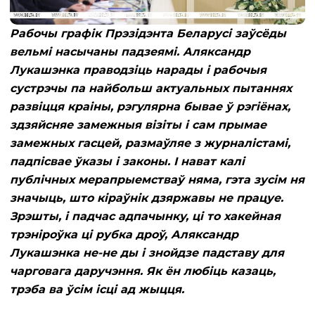
Рабочы графік Прэзідэнта Беларусі заўсёды
вельмі насычаны падзеямі. Аляксандр
Лукашэнка праводзіць нарады і рабочыя
сустрэчы па найбольш актуальных пытаннях
развіцця краіны, рэгулярна бывае ў рэгіёнах,
здзяйсняе замежныя візіты і сам прымае
замежных гасцей, размаўляе з журналістамі,
падпісвае ўказы і законы. І нават калі
публічных мерапрыемстваў няма, гэта зусім ня
значыць, што кіраўнік дзяржавы не працуе.
Зрэшты, і падчас адпачынку, ці то хакейная
трэніроўка ці рубка дроў, Аляксандр
Лукашэнка не-не ды і знойдзе падставу для
чарговага даручэння. Як ён любіць казаць,
трэба ва ўсім ісці ад жыцця.