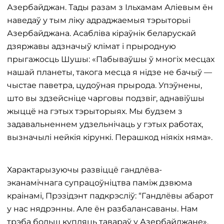
Азербайджан. Тады разам з Ільхамам Аліевым ён
наведаў у тым ліку адраджаемыя тэрыторыі
Азербайджана. Асабліва кіраўнік беларускай
дзяржавы адзначыў клімат і прыродную
прыгажосць Шушы: «Пабываўшы ў многіх месцах
нашай планеты, такога месца я нідзе не бачыў —
чыстае паветра, цудоўная прырода. Упэўнены,
што вы здзейсніце чарговы подзвіг, аднавіўшы
жыццё на гэтых тэрыторыях. Мы будзем з
задавальненнем удзельнічаць у гэтых работах,
вызначылі нейкія кірункі. Перашкод ніякіх няма».
Характарызуючы развіццё гандлёва-
эканамічнага супрацоўніцтва паміж дзвюма
краінамі, Прэзідэнт падкрэсліў: “Гандлёвы абарот
у нас нядрэнны. Але ён разбалансаваны. Нам
трэба больш купляць тавараў у Азербайджане».