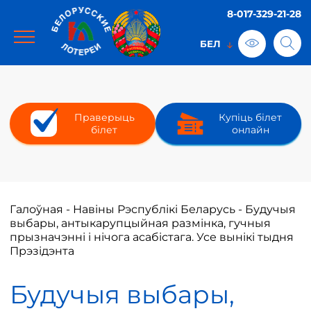
8-017-329-21-28
Праверыць
Купіць білет
білет
онлайн
Галоўная
-
Навіны Рэспублікі Беларусь
-
Будучыя
выбары, антыкарупцыйная размінка, гучныя
прызначэнні і нічога асабістага. Усе вынікі тыдня
Прэзідэнта
Будучыя выбары,