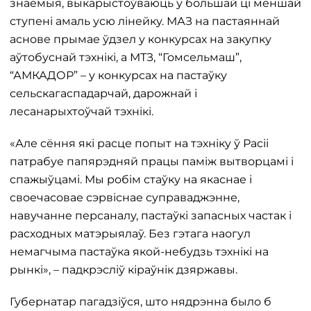
знаёмыя, выкарыстоўваюць у большай ці меншай
ступені амаль усю лінейку. МАЗ на пастаяннай
аснове прымае ўдзел у конкурсах на закупку
аўтобуснай тэхнікі, а МТЗ, “Гомсельмаш”,
“АМКАДОР” – у конкурсах на пастаўку
сельскагаспадарчай, дарожнай і
лесанарыхтоўчай тэхнікі.
«Але сёння які расце попыт на тэхніку ў Расіі
патрабуе папярэдняй працы паміж вытворцамі і
спажыўцамі. Мы робім стаўку на якаснае і
своечасовае сэрвіснае суправаджэнне,
навучанне персаналу, пастаўкі запасных частак і
расходных матэрыялаў. Без гэтага наогул
немагчыма пастаўка якой-небудзь тэхнікі на
рынкі», – падкрэсліў кіраўнік дзяржавы.
Губернатар пагадзіўся, што нядрэнна было б