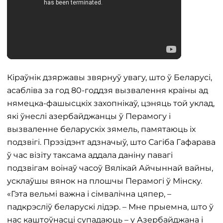
Кіраўнік дзяржавы звярнуў увагу, што ў Беларусі,
асабліва за год 80-годдзя вызвалення краіны ад
нямецка-фашысцкіх захопнікаў, цэняць той уклад,
які ўнеслі азербайджанцы ў Перамогу і
вызваленне беларускіх зямель, памятаюць іх
подзвігі. Прэзідэнт адзначыў, што Сагіба Гафарава
ў час візіту таксама аддала даніну павагі
подзвігам воінаў часоў Вялікай Айчыннай вайны,
усклаўшы вянок на плошчы Перамогі ў Мінску.
«Гэта вельмі важна і сімвалічна цяпер, –
падкрэсліў беларускі лідэр. – Мне прыемна, што ў
нас каштоўнасці супадаюць – у Азербайджана і