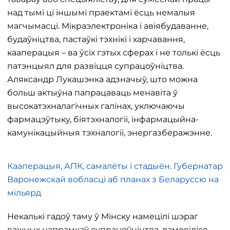
над тымі ці іншымі праектамі ёсць немалыя
магчымасці. Мікраэлектроніка і авіябудаванне,
будаўніцтва, пастаўкі тэхнікі і харчавання,
кааперацыя – ва ўсіх гэтых сферах і не толькі ёсць
патэнцыял для развіцця супрацоўніцтва.
Аляксандр Лукашэнка адзначыў, што можна
больш актыўна папрацаваць менавіта ў
высокатэхналагічных галінах, уключаючы
фармацэўтыку, біятэхналогіі, інфармацыйна-
камунікацыйныя тэхналогіі, энергазберажэнне.
Кааперацыя, АПК, самалёты і стадыён. Губернатар
Варонежскай вобласці аб планах з Беларуссю на
мільярд
Некалькі гадоў таму ў Мінску намецілі шэраг
важных напрамкаў супрацоўніцтва, дамовіліся