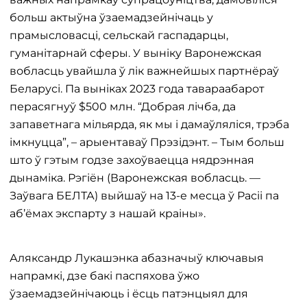
больш актыўна ўзаемадзейнічаць у
прамысловасці, сельскай гаспадарцы,
гуманітарнай сферы. У выніку Варонежская
вобласць увайшла ў лік важнейшых партнёраў
Беларусі. Па выніках 2023 года тавараабарот
перасягнуў $500 млн. “Добрая лічба, да
запаветнага мільярда, як мы і дамаўляліся, трэба
імкнуцца”, – арыентаваў Прэзідэнт. – Тым больш
што ў гэтым годзе захоўваецца нядрэнная
дынаміка. Рэгіён (Варонежская вобласць. —
Заўвага БЕЛТА) выйшаў на 13-е месца ў Расіі па
аб’ёмах экспарту з нашай краіны».
Аляксандр Лукашэнка абазначыў ключавыя
напрамкі, дзе бакі паспяхова ўжо
ўзаемадзейнічаюць і ёсць патэнцыял для