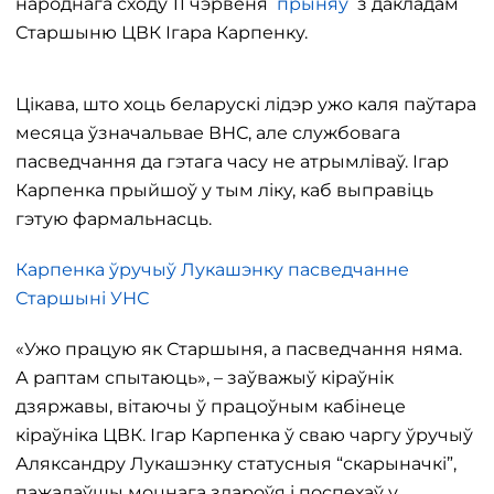
народнага сходу 11 чэрвеня
прыняў
з дакладам
Старшыню ЦВК Ігара Карпенку.
Цікава, што хоць беларускі лідэр ужо каля паўтара
месяца ўзначальвае ВНС, але службовага
пасведчання да гэтага часу не атрымліваў. Ігар
Карпенка прыйшоў у тым ліку, каб выправіць
гэтую фармальнасць.
Карпенка ўручыў Лукашэнку пасведчанне
Старшыні УНС
«Ужо працую як Старшыня, а пасведчання няма.
А раптам спытаюць», – заўважыў кіраўнік
дзяржавы, вітаючы ў працоўным кабінеце
кіраўніка ЦВК. Ігар Карпенка ў сваю чаргу ўручыў
Аляксандру Лукашэнку статусныя “скарыначкі”,
пажадаўшы моцнага здароўя і поспехаў у