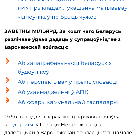
якіх прыкладах Лукашэнка матываваў
чыноўнікаў не браць чужое
ЗАВЕТНЫ МІЛЬЯРД. За кошт чаго Беларусь
разлічвае ўдвая дадаць у супрацоўніцтве з
Варонежскай вобласцю
Аб запатрабаванасці беларускіх
будаўнікоў
Аб перспектывах у прамысловасці
Аб узаемадзеянні ў АПК
Аб сферы камунальнай гаспадаркі
Рабочы тыдзень кіраўніка дзяржавы пачаўся
з
сустрэчы
ў Палацы Незалежнасці з
дэлегацыяй з Варонежскай вобласці Расіі на чале