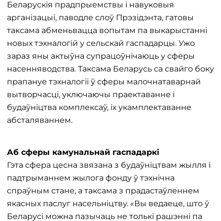
Беларускія прадпрыемствы і навуковыя
арганізацыі, паводле слоў Прэзідэнта, гатовы
таксама абменьвацца вопытам па выкарыстанні
новых тэхналогій у сельскай гаспадарцы. Ужо
зараз яны актыўна супрацоўнічаюць у сферы
насенняводства. Таксама Беларусь са свайго боку
прапануе тэхналогіі ў сферы малочнатаварнай
вытворчасці, уключаючы праектаванне і
будаўніцтва комплексаў, іх укамплектаванне
абсталяваннем.
Аб сферы камунальнай гаспадаркі
Гэта сфера цесна звязана з будаўніцтвам жылля і
падтрыманнем жылога фонду ў тэхнічна
спраўным стане, а таксама з прадастаўленнем
якасных паслуг насельніцтву. «Вы ведаеце, што ў
Беларусі можна пазычаць не толькі рашэнні па