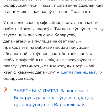
беларускай песні і паэзіі, прывітанне ўдзельнікам
і гасцям якога накіраваў на тыдні Прэзідэнт.
У нядзелю сваё прафесійнае свята адзначаюць
работнікі аховы здароўя. “Вы даяце ўпэўненасць у
заўтрашнім дні мільёнам беларусаў,
дапамагаючы з’яўляцца на свет малым,
прыходзячы на ​​рабочае месца з пачуццём
абсалютнай гатоўнасці дастойна адказаць на
любы прафесійны выклік, чым заслугоўваеце
павагу і ўдзячнасць пацыентаў, якія атрымалі
кваліфікаваную дапамогу”, –
цёпла павіншаваў
іх
беларускі лідэр.
ЗАВЕТНЫ МІЛЬЯРД. За кошт чаго
Беларусь разлічвае ўдвая дадаць у
супрацоўніцтве з Варонежскай