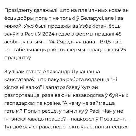
Прэзідэнту далажылі, што на племянных козачак
ёсць добры попыт не толькі ў Беларусі, але і за
мяжой. Ужо былі продажы ва Узбекістан, ёсць
заяўкі з Расіі. У 2024 годзе з фермы прадалі 45
асобін, у гэтым – 174. Сярэдняя цана – Br1,5 тыс.
Рэнтабельнасць работы фермы складае каля 25
працэнтаў.
З улікам гэтага Аляксандр Лукашэнка
канстатаваў, што пакуль работа вядзецца “ні
хістка ні валко” і запатрабаваў хутчэй
разгортвацца, развіваючы казаводства ў буйных
гаспадарках па краіне. “А чаму не займацца
гэтым? Попыт расце, у тым ліку ў Расіі. Чаму не
інтэнсіфікаваць працэс? – падкрэсліў Прэзідэнт. –
Тут добрая справа, перспектыўнае, попыт ёсць ».