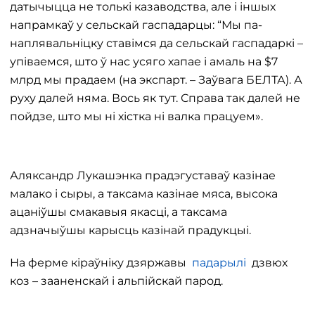
датычыцца не толькі казаводства, але і іншых
напрамкаў у сельскай гаспадарцы: “Мы па-
наплявальніцку ставімся да сельскай гаспадаркі –
упіваемся, што ў нас усяго хапае і амаль на $7
млрд мы прадаем (на экспарт. – Заўвага БЕЛТА). А
руху далей няма. Вось як тут. Справа так далей не
пойдзе, што мы ні хістка ні валка працуем».
Аляксандр Лукашэнка прадэгуставаў казінае
малако і сыры, а таксама казінае мяса, высока
ацаніўшы смакавыя якасці, а таксама
адзначыўшы карысць казінай прадукцыі.
На ферме кіраўніку дзяржавы
падарылі
дзвюх
коз – зааненскай і альпійскай парод.