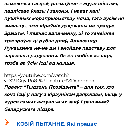
замежных гасцей, размаўляе з журналістамі,
падпісвае ўказы і законы. І нават калі
публічных мерапрыемстваў няма, гэта зусім ня
значыць, што кіраўнік дзяржавы не працуе.
Зрэшты, і падчас адпачынку, ці то хакейная
трэніроўка ці рубка дроў, Аляксандр
Лукашэнка не-не ды і знойдзе падставу для
чарговага даручэння. Як ён любіць казаць,
трэба ва ўсім ісці ад жыцця.
https://youtube.com/watch?
v=X2TGgyiRo8s%3Ffeature%3Doembed
Праект “Тыдзень Прэзідэнта” – для тых, хто
хоча ісці ў нагу з кіраўніком дзяржавы, быць у
курсе самых актуальных заяў і рашэнняў
беларускага лідэра.
КОЗІЙ ПЫТАННЕ. Які працэс