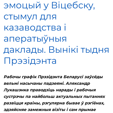
эмоцый у Віцебску,
стымул для
казаводства і
аператыўныя
даклады. Вынікі тыдня
Прэзідэнта
Рабочы графік Прэзідэнта Беларусі заўсёды
вельмі насычаны падзеямі. Аляксандр
Лукашэнка праводзіць нарады і рабочыя
сустрэчы па найбольш актуальных пытаннях
развіцця краіны, рэгулярна бывае ў рэгіёнах,
здзяйсняе замежныя візіты і сам прымае