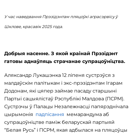
У час наведвання Прэзідэнтам пляцоўкі аграсэрвісу ў
Шклове, красавік 2025 года.
Добрыя насенне. З якой краінай Прэзідэнт
гатовы аднаўляць страчанае супрацоўніцтва.
Аляксандр Лукашэнка 12 ліпеня сустрэўся з
малдаўскім палітыкам і экс-прэзідэнтам Ігарам
Додонам, які цяпер займае пасаду старшыні
Партыі сацыялістаў Рэспублікі Малдова (ПСРМ).
Сустрэчы ў Палацы Незалежнасці папярэднічала
цырымонія
падпісання
мемарандума аб
супрацоўніцтве паміж беларускай партыяй
“Белая Русь” і ПСРМ, якая адбылася на пляцоўцы