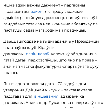
Яшчэ адзін важны дакумент – падпісаны
Прэзідэнтам
закон
, які прадугледжвае
адміністрацыйную адказнасць пастаўшчыкоў і
гандлёвых сетак за невыкананне абавязкаў па
пастаўцы садавінагароднінай прадукцыі.
Дваццацігоддзе на тыдні адзначыў Прэзідэнцкі
спартыўны клуб. Кіраўнік
дзяржавы
павіншаваў
калектыў аб’яднання з
гэтай датай, падкрэсліўшы, што яно па праве –
значная частка фізкультурна-спартыўнага руху
краіны.
Яшчэ адна знакавая дата – 70 гадоў з дня
ўтварэння Дзіцячай чыгункі – таксама стала
падставай для
віншавання
ад кіраўніка
дзяржавы. Аляксандр Лукашэнка падкрэсліў, што