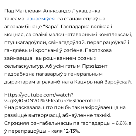
Пад Магілёвам Аляксандр Лукашэнка
таксама
азнаёміўся
са станам спраў на
агракамбінаце “Зара”. Гаспадарка вялікая і
моцная, са сваімі малочнатаварнымі комплексамі,
птушкагадоўляй, свінагадоўляй, перапрацоўкай і
гандлёвымі кропкамі ў рэгіёне. Паспяхова
займаецца і вырошчваннем розных
сельгаскультур. Аб усім гэтым Прэзідэнт
падрабязна пагаварыў з генеральным
дырэктарам агракамбіната Кацярынай Зароўскай.
https://youtube.com/watch?
v=gKyl050N70I%3Ffeature%3Doembed
Яна расказала, што прыбытак накіроўваецца на
развіццё вытворчасці, абнаўленне тэхнікі.
Сярэдняя рэнтабельнасць па гаспадарцы – 6,6%, а
ў перапрацоўцы – каля 12-13%.