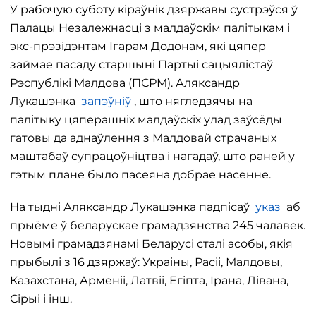
У рабочую суботу кіраўнік дзяржавы сустрэўся ў
Палацы Незалежнасці з малдаўскім палітыкам і
экс-прэзідэнтам Ігарам Додонам, які цяпер
займае пасаду старшыні Партыі сацыялістаў
Рэспублікі Малдова (ПСРМ). Аляксандр
Лукашэнка
запэўніў
, што нягледзячы на
палітыку цяперашніх малдаўскіх улад заўсёды
гатовы да аднаўлення з Малдовай страчаных
маштабаў супрацоўніцтва і нагадаў, што раней у
гэтым плане было пасеяна добрае насенне.
На тыдні Аляксандр Лукашэнка падпісаў
указ
аб
прыёме ў беларускае грамадзянства 245 чалавек.
Новымі грамадзянамі Беларусі сталі асобы, якія
прыбылі з 16 дзяржаў: Украіны, Расіі, Малдовы,
Казахстана, Арменіі, Латвіі, Егіпта, Ірана, Лівана,
Сірыі і інш.