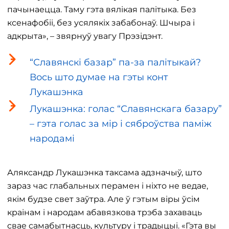
пачынаецца. Таму гэта вялікая палітыка. Без
ксенафобіі, без усялякіх забабонаў. Шчыра і
адкрыта», – звярнуў увагу Прэзідэнт.
“Славянскі базар” па-за палітыкай?
Вось што думае на гэты конт
Лукашэнка
Лукашэнка: голас “Славянскага базару”
– гэта голас за мір і сяброўства паміж
народамі
Аляксандр Лукашэнка таксама адзначыў, што
зараз час глабальных перамен і ніхто не ведае,
якім будзе свет заўтра. Але ў гэтым віры ўсім
краінам і народам абавязкова трэба захаваць
свае самабытнасць, культуру і традыцыі. «Гэта вы