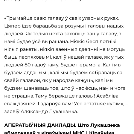
«Трымайце сваю галаву ў сваіх уласных руках.
Цяпер ідзе барацьба за розумы і галовы нашых
людзей. Як толькі нехта захопіць вашу галаву, з
намі будзе ўсё вырашана. Ніякія беспілотнікі,
ніякія ракеты, ніякія ваенныя дзеянні не могуць
быць паспяховымі, калі ў нашай галаве, як у тых
людзей 80 гадоў таму, будзе перамога. Калі мы
будзем адданымі, калі мы будзем сябраваць са
сваёй галавой, як у народзе кажуць, калі мы
будзем шанаваць тое, што ў нас ёсць, нам нічога
не страшна. Таму беражыце галовы! Асабліва
сваіх дзяцей. І здароўя вам! Усё астатняе купім», –
заявіў Аляксандр Лукашэнка.
АПЕРАТЫЎНЫЯ ДАКЛАДЫ. Што Лукашэнка
абмеркаваў з кіраўнікамі МНС і Кіраўніка