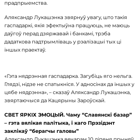
прадпрыемства.
Аляксандр Лукашэнка звярнуў увагу, што такія
гаспадаркі, якія эфектыўна працуюць, не маюць
даўгоў перад дзяржавай і банкамі, трэба
дадаткова падтрымліваць у рэалізацыі тых ці
іншых праектаў.
«Гэта нядрэнная гаспадарка. Загубіць яго нельга.
Глядзі, нідзе не спатыкніся. У адносінах да іншых у
цябе нядрэнна», – сказаў Аляксандр Лукашэнка,
звяртаючыся да Кацярыны Зароўскай.
СВЕТ ЯРКІХ ЭМОЦЫЙ. Чаму “Славянскі базар”
– гэта вялікая палітыка, і каго Прэзідэнт
заклікаў “берагчы галовы”
Аляксандр Лукашэнка вечарам 10 ліпеня прыняў