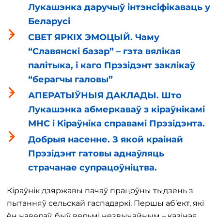
Лукашэнка даручыў інтэнсіфікаваць у
Беларусі
СВЕТ ЯРКІХ ЭМОЦЫЙ. Чаму
“Славянскі базар” – гэта вялікая
палітыка, і каго Прэзідэнт заклікаў
“берагчы галовы”
АПЕРАТЫЎНЫЯ ДАКЛАДЫ. Што
Лукашэнка абмеркаваў з кіраўнікамі
МНС і Кіраўніка справамі Прэзідэнта.
Добрыя насенне. З якой краінай
Прэзідэнт гатовы аднаўляць
страчанае супрацоўніцтва.
Кіраўнік дзяржавы пачаў працоўны тыдзень з
пытанняў сельскай гаспадаркі. Першы аб’ект, які
ён наведаў, быў вельмі незвычайным – казіная