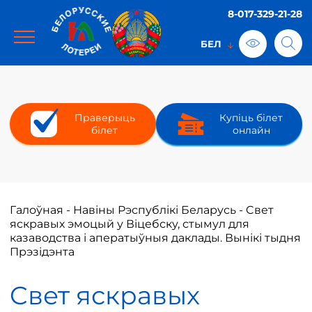
8-017-329-21-28
Праверыць
Купіць білет
білет
онлайн
Галоўная
-
Навіны Рэспублікі Беларусь
-
Cвет
яскравых эмоцый у Віцебску, стымул для
казаводства і аператыўныя даклады. Вынікі тыдня
Прэзідэнта
Cвет яскравых