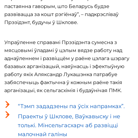
пастаянна гаворым, што Беларусь будзе
развівацца за кошт рэгіёнаў”, – падкрэсліваў
Прэзідэнт, будучы ў Шклове.
Упраўленне справамі Прэзідэнта сумесна з
мясцовымі ўладамі ў цэлым вядзе работу над
аднаўленнем і развіццём у раёне цэлага шэрагу
базавых арганізацый, наяўнасць і эфектыўную
работу якіх Аляксандр Лукашэнка патрабуе
забяспечыць фактычна ў кожным раёне такія
арганізацыі, як сельгасхімія і будаўнічая ПМК.
“Тэмп зададзены па ўсіх напрамках”.
Праекты ў Шклове, Ваўкавыску і не
толькі. Мінсельгасхарч аб развіцці
малочнай галіны