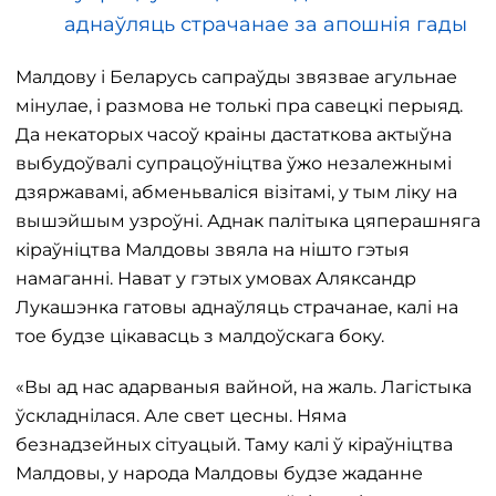
аднаўляць страчанае за апошнія гады
Малдову і Беларусь сапраўды звязвае агульнае
мінулае, і размова не толькі пра савецкі перыяд.
Да некаторых часоў краіны дастаткова актыўна
выбудоўвалі супрацоўніцтва ўжо незалежнымі
дзяржавамі, абменьваліся візітамі, у тым ліку на
вышэйшым узроўні. Аднак палітыка цяперашняга
кіраўніцтва Малдовы звяла на нішто гэтыя
намаганні. Нават у гэтых умовах Аляксандр
Лукашэнка гатовы аднаўляць страчанае, калі на
тое будзе цікавасць з малдоўскага боку.
«Вы ад нас адарваныя вайной, на жаль. Лагістыка
ўскладнілася. Але свет цесны. Няма
безнадзейных сітуацый. Таму калі ў кіраўніцтва
Малдовы, у народа Малдовы будзе жаданне