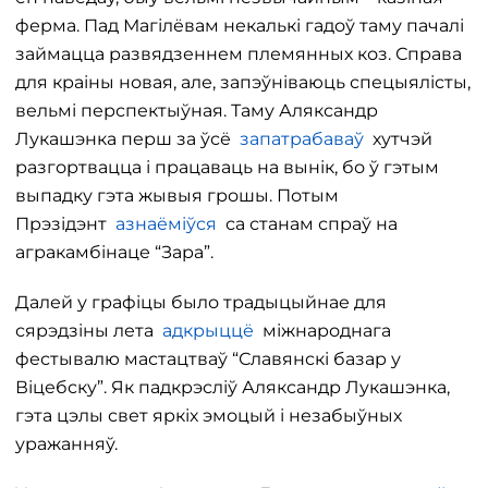
ферма. Пад Магілёвам некалькі гадоў таму пачалі
займацца развядзеннем племянных коз. Справа
для краіны новая, але, запэўніваюць спецыялісты,
вельмі перспектыўная. Таму Аляксандр
Лукашэнка перш за ўсё
запатрабаваў
хутчэй
разгортвацца і працаваць на вынік, бо ў гэтым
выпадку гэта жывыя грошы. Потым
Прэзідэнт
азнаёміўся
са станам спраў на
агракамбінаце “Зара”.
Далей у графіцы было традыцыйнае для
сярэдзіны лета
адкрыццё
міжнароднага
фестывалю мастацтваў “Славянскі базар у
Віцебску”. Як падкрэсліў Аляксандр Лукашэнка,
гэта цэлы свет яркіх эмоцый і незабыўных
уражанняў.