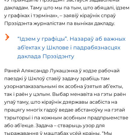
дакладам. Таму што мы па тым, што абяцалі, ідзем
у графіках і тэрмінах», – заявіў кіраўнік спраў
Прэзідэнта журналістам па выніках дакладу.
“Ідзем у графіцы”. Назараў аб важных
аб’ектах у Шклове і падрабязнасцях
даклада Прэзідэнту
Раней Аляксандр Лукашэнка ў ходзе рабочай
паездкі ў Шклоў ставіў задачу зрабіць там
узорнапаказальнымі як асобна ўзятыя аб’екты,
так і раён у цэлым. Выбар менавіта на гэты раён
упаў таму, што кіраўнік дзяржавы асабіста на
працягу многіх гадоў ведае абстаноўку на гэтай
тэрыторыі і па кожным асобным прадпрыемстве
або аб’екце. Задача – стварыць узор для
тыражавання ў маштабах усёй краіны. “Мы