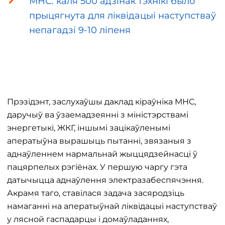
МНС: каля 500 адзінак тэхнікі было
прыцягнута для ліквідацыі наступстваў
непагадзі 9-10 ліпеня
Прэзідэнт, заслухаўшы даклад кіраўніка МНС,
даручыў ва ўзаемадзеянні з міністэрствамі
энергетыкі, ЖКГ, іншымі зацікаўленымі
аператыўна вырашыць пытанні, звязаныя з
аднаўленнем нармальнай жыццядзейнасці ў
пацярпелых рэгіёнах. У першую чаргу гэта
датычыцца аднаўлення электразабеспячэння.
Акрамя таго, ставілася задача засяродзіць
намаганні на аператыўнай ліквідацыі наступстваў
у лясной гаспадарцы і домаўладаннях,