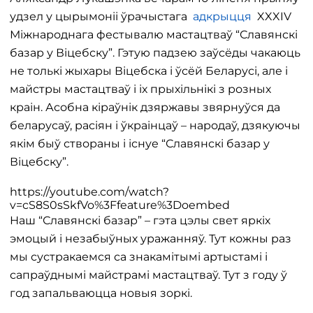
удзел у цырымоніі ўрачыстага
адкрыцця
XXXIV
Міжнароднага фестывалю мастацтваў “Славянскі
базар у Віцебску”. Гэтую падзею заўсёды чакаюць
не толькі жыхары Віцебска і ўсёй Беларусі, але і
майстры мастацтваў і іх прыхільнікі з розных
краін. Асобна кіраўнік дзяржавы звярнуўся да
беларусаў, расіян і ўкраінцаў – народаў, дзякуючы
якім быў створаны і існуе “Славянскі базар у
Віцебску”.
https://youtube.com/watch?
v=cS8S0sSkfVo%3Ffeature%3Doembed
Наш “Славянскі базар” – гэта цэлы свет яркіх
эмоцый і незабыўных уражанняў. Тут кожны раз
мы сустракаемся са знакамітымі артыстамі і
сапраўднымі майстрамі мастацтваў. Тут з году ў
год запальваюцца новыя зоркі.