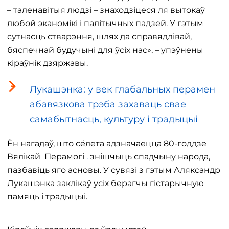
– таленавітыя людзі – знаходзіцеся ля вытокаў
любой эканомікі і палітычных падзей. У гэтым
сутнасць стварэння, шлях да справядлівай,
бяспечнай будучыні для ўсіх нас», – упэўнены
кіраўнік дзяржавы.
Лукашэнка: у век глабальных перамен
абавязкова трэба захаваць свае
самабытнасць, культуру і традыцыі
Ён нагадаў, што сёлета адзначаецца 80-годдзе
Вялікай Перамогі
.
знішчыць спадчыну народа,
пазбавіць яго асновы. У сувязі з гэтым Аляксандр
Лукашэнка заклікаў усіх берагчы гістарычную
памяць і традыцыі.