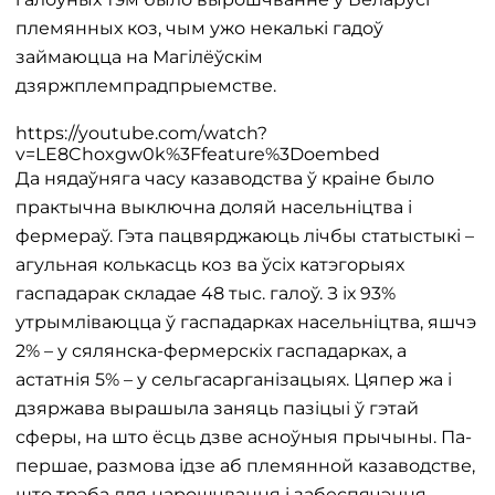
племянных коз, чым ужо некалькі гадоў
займаюцца на Магілёўскім
дзяржплемпрадпрыемстве.
https://youtube.com/watch?
v=LE8Choxgw0k%3Ffeature%3Doembed
Да нядаўняга часу казаводства ў краіне было
практычна выключна доляй насельніцтва і
фермераў. Гэта пацвярджаюць лічбы статыстыкі –
агульная колькасць коз ва ўсіх катэгорыях
гаспадарак складае 48 тыс. галоў. З іх 93%
утрымліваюцца ў гаспадарках насельніцтва, яшчэ
2% – у сялянска-фермерскіх гаспадарках, а
астатнія 5% – у сельгасарганізацыях. Цяпер жа і
дзяржава вырашыла заняць пазіцыі ў гэтай
сферы, на што ёсць дзве асноўныя прычыны. Па-
першае, размова ідзе аб племянной казаводстве,
што трэба для нарошчвання і забеспячэння