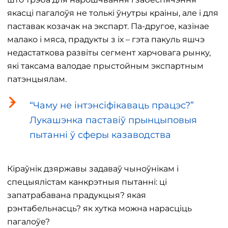
якасці пагалоўя не толькі ўнутры краіны, але і для
паставак козачак на экспарт. Па-другое, казінае
малако і мяса, прадукты з іх – гэта пакуль яшчэ
недастаткова развіты сегмент харчовага рынку,
які таксама валодае прыстойным экспартным
патэнцыялам.
“Чаму не інтэнсіфікаваць працэс?”
Лукашэнка паставіў прынцыповыя
пытанні ў сферы казаводства
Кіраўнік дзяржавы задаваў чыноўнікам і
спецыялістам канкрэтныя пытанні: ці
запатрабавана прадукцыя? якая
рэнтабельнасць? як хутка можна нарасціць
пагалоўе?