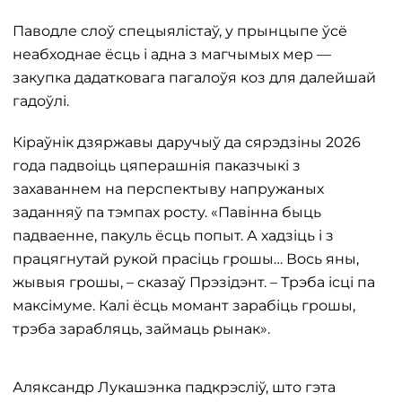
Паводле слоў спецыялістаў, у прынцыпе ўсё
неабходнае ёсць і адна з магчымых мер —
закупка дадатковага пагалоўя коз для далейшай
гадоўлі.
Кіраўнік дзяржавы даручыў да сярэдзіны 2026
года падвоіць цяперашнія паказчыкі з
захаваннем на перспектыву напружаных
заданняў па тэмпах росту. «Павінна быць
падваенне, пакуль ёсць попыт. А хадзіць і з
працягнутай рукой прасіць грошы… Вось яны,
жывыя грошы, – сказаў Прэзідэнт. – Трэба ісці па
максімуме. Калі ёсць момант зарабіць грошы,
трэба зарабляць, займаць рынак».
Аляксандр Лукашэнка падкрэсліў, што гэта