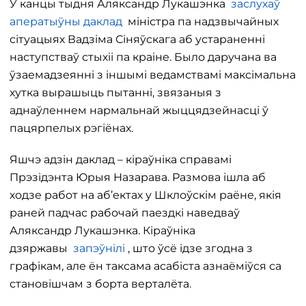
У канцы тыдня Аляксандр Лукашэнка
заслухаў
аператыўны даклад
міністра па надзвычайных
сітуацыях Вадзіма Сіняўскага аб устараненні
наступстваў стыхіі па краіне. Было даручана ва
ўзаемадзеянні з іншымі ведамствамі максімальна
хутка вырашыць пытанні, звязаныя з
аднаўленнем нармальнай жыццядзейнасці ў
пацярпелых рэгіёнах.
Яшчэ адзін даклад – кіраўніка справамі
Прэзідэнта Юрыя Назарава. Размова ішла аб
ходзе работ на аб’ектах у Шклоўскім раёне, якія
раней падчас рабочай паездкі наведваў
Аляксандр Лукашэнка. Кіраўніка
дзяржавы
запэўнілі
, што ўсё ідзе згодна з
графікам, але ён таксама асабіста азнаёміўся са
становішчам з борта верталёта.