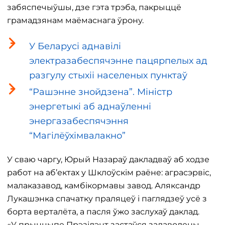
забяспечыўшы, дзе гэта трэба, пакрыццё
грамадзянам маёмаснага ўрону.
У Беларусі аднавілі
электразабеспячэнне пацярпелых ад
разгулу стыхіі населеных пунктаў
“Рашэнне знойдзена”. Міністр
энергетыкі аб аднаўленні
энергазабеспячэння
“Магілёўхімвалакно”
У сваю чаргу, Юрый Назараў дакладваў аб ходзе
работ на аб’ектах у Шклоўскім раёне: аграсэрвіс,
малаказавод, камбікормавы завод. Аляксандр
Лукашэнка спачатку праляцеў і паглядзеў усё з
борта верталёта, а пасля ўжо заслухаў даклад.
«У прынцыпе Прэзідэнт застаўся задаволены