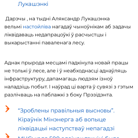
Лукашэнкі
Дарэчы , на тыдні Аляксандр Лукашэнка
вельмі
настойліва
нагадаў чыноўнікам аб задачы
ліквідаваць недапрацоўкі ў расчыстцы і
выкарыстанні паваленага лесу.
Аднак прырода месцамі падкінула новай працы
не толькі ў лесе, але і ў неабходнасці аднаўляць
інфраструктуру, дапамагаць людзям ізноў
наладзіць побыт. І наўрад ці варта ў сувязі з гэтым
разлічваць на паблажкі з боку Прэзідэнта.
“Зроблены правільныя высновы”.
Кіраўнік Мінэнерга аб вопыце
ліквідацыі наступстваў непагадзі