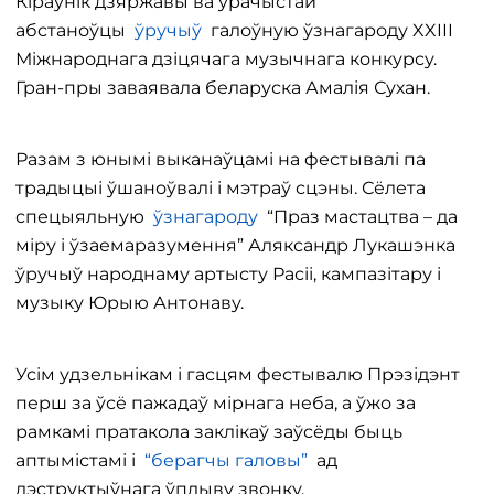
Кіраўнік дзяржавы ва ўрачыстай
абстаноўцы
ўручыў
галоўную ўзнагароду XXIII
Міжнароднага дзіцячага музычнага конкурсу.
Гран-пры заваявала беларуска Амалія Сухан.
Разам з юнымі выканаўцамі на фестывалі па
традыцыі ўшаноўвалі і мэтраў сцэны. Сёлета
спецыяльную
ўзнагароду
“Праз мастацтва – да
міру і ўзаемаразумення” Аляксандр Лукашэнка
ўручыў народнаму артысту Расіі, кампазітару і
музыку Юрыю Антонаву.
Усім удзельнікам і гасцям фестывалю Прэзідэнт
перш за ўсё пажадаў мірнага неба, а ўжо за
рамкамі пратакола заклікаў заўсёды быць
аптымістамі і
“берагчы галовы”
ад
дэструктыўнага ўплыву звонку.