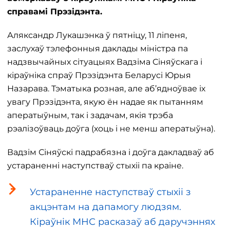
справамі Прэзідэнта.
Аляксандр Лукашэнка ў пятніцу, 11 ліпеня,
заслухаў тэлефонныя даклады міністра па
надзвычайных сітуацыях Вадзіма Сіняўскага і
кіраўніка спраў Прэзідэнта Беларусі Юрыя
Назарава. Тэматыка розная, але аб’ядноўвае іх
увагу Прэзідэнта, якую ён надае як пытанням
аператыўным, так і задачам, якія трэба
рэалізоўваць доўга (хоць і не менш аператыўна).
Вадзім Сіняўскі падрабязна і доўга дакладваў аб
устараненні наступстваў стыхіі па краіне.
Устараненне наступстваў стыхіі з
акцэнтам на дапамогу людзям.
Кіраўнік МНС расказаў аб даручэннях