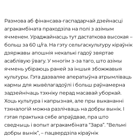
Размова аб фінансава-гаспадарчай дзейнасці
агракамбіната праходзіла на полі з азімым
ячменем. Ураджайнасць тут дастаткова высокая –
больш за 60 ц/га. На гэту сельгаскультуру кіраўнік
дзяржавы апошнія некалькі гадоў звяртае
асаблівую ўвагу. У многім з-за таго, што азімы
ячмень убіраюць раней за іншыя збожжавыя
культуры. Гэта дазваляе аператыўна атрымліваць
кармы для жывёлагадоўлі і больш раўнамерна
задзейнічаць тэхніку перад масавай уборкай.
Хоць культура і капрызная, але пры выкананні
тэхналогій можна разлічваць на добры вынік. І
гэтая практыка сябе апраўдвае, пра што
сведчыць і вопыт агракамбіната “Зара”. “Вельмі
добры вынік”, – пацвердзіла кіраўнік