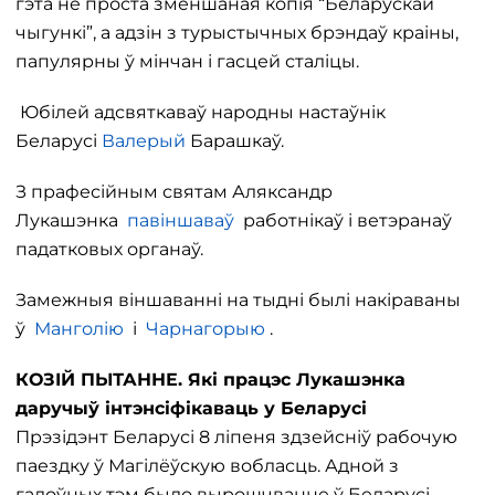
гэта не проста зменшаная копія “Беларускай
чыгункі”, а адзін з турыстычных брэндаў краіны,
папулярны ў мінчан і гасцей сталіцы.
Юбілей адсвяткаваў народны настаўнік
Беларусі
Валерый
Барашкаў.
З прафесійным святам Аляксандр
Лукашэнка
павіншаваў
работнікаў і ветэранаў
падатковых органаў.
Замежныя віншаванні на тыдні былі накіраваны
ў
Манголію
і
Чарнагорыю
.
КОЗІЙ ПЫТАННЕ. Які працэс Лукашэнка
даручыў інтэнсіфікаваць у Беларусі
Прэзідэнт Беларусі 8 ліпеня здзейсніў рабочую
паездку ў Магілёўскую вобласць. Адной з
галоўных тэм было вырошчванне ў Беларусі