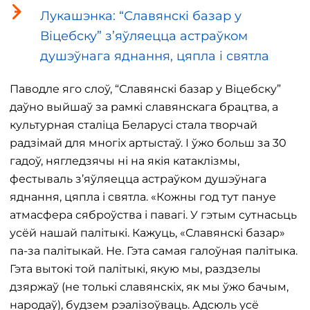
Лукашэнка: “Славянскі базар у
Віцебску” з’яўляецца астраўком
душэўнага яднання, цяпла і святла
Паводле яго слоў, “Славянскі базар у Віцебску”
даўно выйшаў за рамкі славянскага брацтва, а
культурная сталіца Беларусі стала творчай
радзімай для многіх артыстаў. І ўжо больш за 30
гадоў, нягледзячы ні на якія катаклізмы,
фестываль з’яўляецца астраўком душэўнага
яднання, цяпла і святла. «Кожны год тут пануе
атмасфера сяброўства і павагі. У гэтым сутнасьць
усёй нашай палітыкі. Кажуць, «Славянскі базар»
па-за палітыкай. Не. Гэта самая галоўная палітыка.
Гэта вытокі той палітыкі, якую мы, раздзелы
дзяржаў (не толькі славянскіх, як мы ўжо бачым,
народаў), будзем рэалізоўваць. Адсюль усё