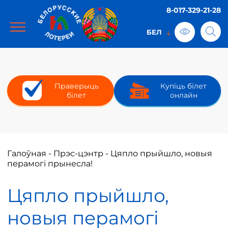
8-017-329-21-28
Праверыць
Купіць білет
білет
онлайн
Галоўная
-
Прэс-цэнтр
-
Цяпло прыйшло, новыя
перамогі прынесла!
Цяпло прыйшло,
новыя перамогі