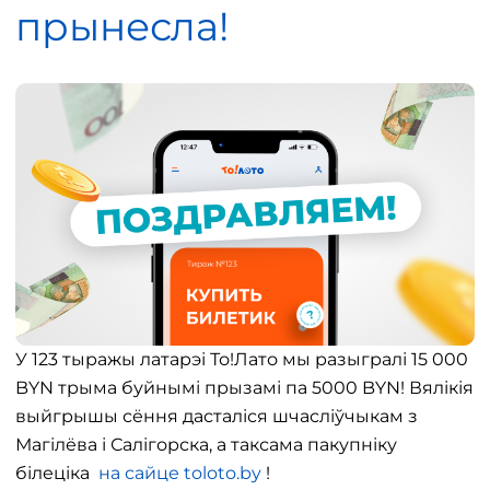
прынесла!
У 123 тыражы латарэі То!Лато мы разыгралі 15 000
BYN трыма буйнымі прызамі па 5000 BYN! Вялікія
выйгрышы сёння дасталіся шчасліўчыкам з
Магілёва і Салігорска, а таксама пакупніку
білеціка
на сайце toloto.by
!