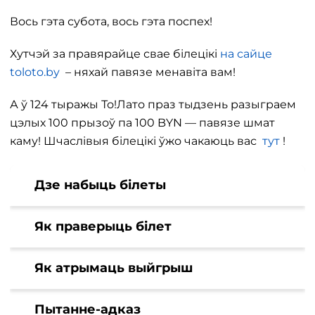
Вось гэта субота, вось гэта поспех!
Хутчэй за правярайце свае білецікі
на сайце
toloto.by
– няхай павязе менавіта вам!
А ў 124 тыражы То!Лато праз тыдзень разыграем
цэлых 100 прызоў па 100 BYN — павязе шмат
каму! Шчаслівыя білецікі ўжо чакаюць вас
тут
!
Дзе набыць білеты
Як праверыць білет
Як атрымаць выйгрыш
Пытанне-адказ