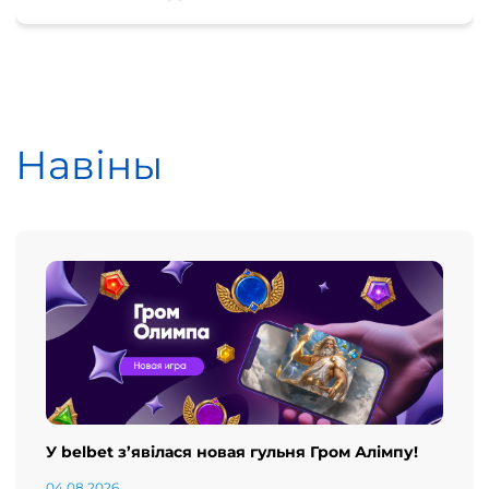
Навіны
У belbet з’явілася новая гульня Гром Алімпу!
04.08.2026