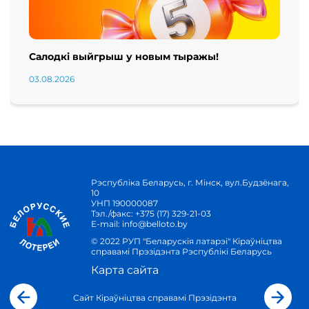
Салодкі выйгрыш у новым тыражы!
03.08.2026
Рэспубліка Беларусь, г. Мінск, вул.Будзёнага,
10
УНП 190000087
Тэл./факс:
+375 (17) 329-21-03
E-mail:
info@belloto.by
© 2022 РУП "Беларускія латарэі" Кіраўніцтва
справамі Прэзідэнта Рэспублікі Беларусь
Карта сайта
Сайт Кіраўніцтва справамі Прэзідэнта