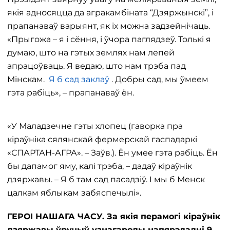
якія адносяцца да агракамбіната “Дзяржынскі”, і
прапанаваў варыянт, як іх можна задзейнічаць.
«Прыгожа – я і сёння, і ўчора паглядзеў. Толькі я
думаю, што на гэтых землях нам лепей
апрацоўваць. Я ведаю, што нам трэба пад
Мінскам.
Я б сад заклаў
. Добры сад, мы ўмеем
гэта рабіць», – прапанаваў ён.
«У Маладзечне гэты хлопец (гаворка пра
кіраўніка сялянскай фермерскай гаспадаркі
«СПАРТАН-АГРА». – Заўв.). Ён умее гэта рабіць. Ён
бы дапамог яму, калі трэба, – дадаў кіраўнік
дзяржавы. – Я б там сад пасадзіў. І мы б Менск
цалкам яблыкам забяспечылі».
ГЕРОІ НАШАГА ЧАСУ. За якія перамогі кіраўнік
дзяржавы ўручыў узнагароды напярэдадні 9