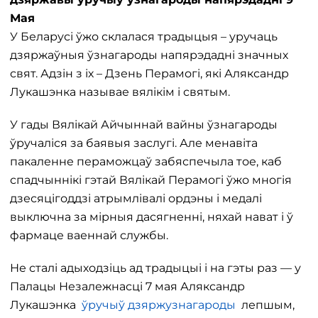
Мая
У Беларусі ўжо склалася традыцыя – уручаць
дзяржаўныя ўзнагароды напярэдадні значных
свят. Адзін з іх – Дзень Перамогі, які Аляксандр
Лукашэнка называе вялікім і святым.
У гады Вялікай Айчыннай вайны ўзнагароды
ўручаліся за баявыя заслугі. Але менавіта
пакаленне пераможцаў забяспечыла тое, каб
спадчыннікі гэтай Вялікай Перамогі ўжо многія
дзесяцігоддзі атрымлівалі ордэны і медалі
выключна за мірныя дасягненні, няхай нават і ў
фармаце ваеннай службы.
Не сталі адыходзіць ад традыцыі і на гэты раз — у
Палацы Незалежнасці 7 мая Аляксандр
Лукашэнка
ўручыў дзяржузнагароды
лепшым,