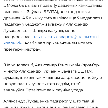
… Можа быць, вы і правы (у дадзеных канкрэтных
выпадках. – Заўвага БЕЛТА), але тэндэнцыя
дрэнная. А ў выніку гэта выліваецца ў недаплаты
падаткаў у бюджэт, – заўважыў Аляксандр
Лукашэнка. — Шчыра кажучы, мяне
насцярожвае
плынь гэтых зваротаў па льготы і
«пернікі»
. Асабліва з прызначэннем новага
прэм’ер-міністра».
“Не хацелася б, Аляксандр Генрыхавіч (прэм’ер-
міністр Аляксандр Турчын. – Заўвага БЕЛТА),
думаць, што вы такім чынам адкрываеце нейкую
новую палітыку: вось гэта дадзім, гэта”, –
звярнуўся Прэзідэнт да кіраўніка ўрада.
Аляксандр Лукашэнка падкрэсліў, што тыя ці
іншыя цяжкасці, уключаючы фінансавыя, усё ж