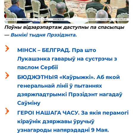
Поўны відэарэпартаж даступны па спасылцы
—
Вынікі тыдня Прэзідэнта.
МІНСК – БЕЛГРАД. Пра што
Лукашэнка гаварыў на сустрэчы з
паслом Сербіі
БЮДЖЭТНЫЯ «Каўрыжкі». Аб якой
генеральнай лініі ў пытаннях
дзяржпадтрымкі Прэзідэнт нагадаў
Саўміну
ГЕРОІ НАШАГА ЧАСУ. За якія перамогі
кіраўнік дзяржавы ўручыў
узнагароды напярэдадні 9 Мая.