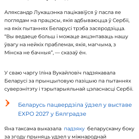
Аляксандр Лукашэнка пацікавіўся ў пасла яе
поглядам на працэсы, якія адбываюцца ў Сербіі,
на якіх пытаннях Беларусі трэба засяродзіцца.
“Вы ведаеце больш і можаце акцэнтаваць нашу
ўвагу на нейкіх праблемах, якія, магчыма, з
Мінска не бачныя”, — сказаў ён.
У сваю чаргу Іліна Вукайловіч падзякавала
Беларусі за прынцыповую пазіцыю па пытаннях
суверэнітэту і тэрытарыяльнай цэласнасці Сербіі.
Беларусь пацвердзіла ўдзел у выставе
EXPO 2027 у Бялградзе
Яна таксама выказала
падзяку
беларускаму боку
за згоду прыняць удзел у міжнароднай