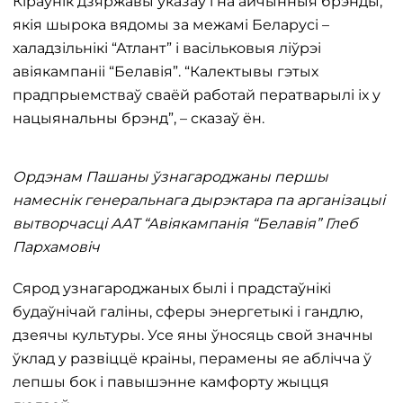
Кіраўнік дзяржавы ўказаў і на айчынныя брэнды,
якія шырока вядомы за межамі Беларусі –
халадзільнікі “Атлант” і васільковыя ліўрэі
авіякампаніі “Белавія”. “Калектывы гэтых
прадпрыемстваў сваёй работай ператварылі іх у
нацыянальны брэнд”, – сказаў ён.
Ордэнам Пашаны ўзнагароджаны першы
намеснік генеральнага дырэктара па арганізацыі
вытворчасці ААТ “Авіякампанія “Белавія” Глеб
Пархамовіч
Сярод узнагароджаных былі і прадстаўнікі
будаўнічай галіны, сферы энергетыкі і гандлю,
дзеячы культуры. Усе яны ўносяць свой значны
ўклад у развіццё краіны, перамены яе аблічча ў
лепшы бок і павышэнне камфорту жыцця