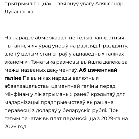
прытрымлівацца», – звярнуў увагу Аляксандр
Лукашэнка.
На нарадзе абмеркавалі не толькі канкрэтныя
пытанні, якія ўрад уносіў на разгляд Прэзідэнту,
але і ў цэлым стан спраў у адпаведных галінах
эканомікі. Тэматыка размовы выйшла далёка за
межы названых дакументаў.
Аб цэментнай
галіне
Па выніках нарады валютныя
абавязацельствы цэментнай галіны перад
Мінфінам у лік атрыманых раней крэдытаў для
мадэрнізацыі прадпрыемстваў вырашана
перавесці з долараў у беларускія рублі. Пры
гэтым пачатак выплат пераносіцца з 2029-га на
2026 год.