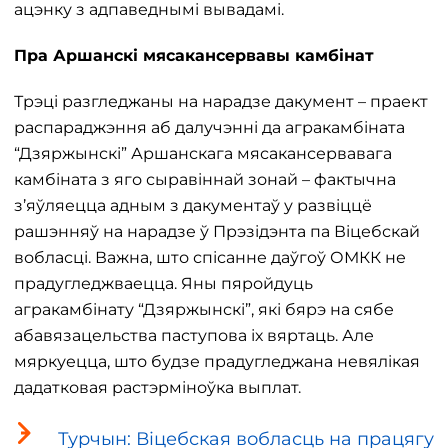
ацэнку з адпаведнымі вывадамі.
Пра Аршанскі мясакансервавы камбінат
Трэці разгледжаны на нарадзе дакумент – праект
распараджэння аб далучэнні да агракамбіната
“Дзяржынскі” Аршанскага мясакансервавага
камбіната з яго сыравіннай зонай – фактычна
з’яўляецца адным з дакументаў у развіццё
рашэнняў на нарадзе ў Прэзідэнта па Віцебскай
вобласці. Важна, што спісанне даўгоў ОМКК не
прадугледжваецца. Яны пяройдуць
агракамбінату “Дзяржынскі”, які бярэ на сябе
абавязацельства паступова іх вяртаць. Але
мяркуецца, што будзе прадугледжана невялікая
дадатковая растэрміноўка выплат.
Турчын: Віцебская вобласць на працягу