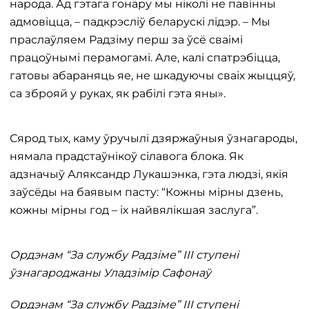
народа. Ад гэтага гонару мы ніколі не павінны
адмовіцца, – падкрэсліў беларускі лідэр. – Мы
праслаўляем Радзіму перш за ўсё сваімі
працоўнымі перамогамі. Але, калі спатрэбіцца,
гатовы абараняць яе, не шкадуючы сваіх жыццяў,
са зброяй у руках, як рабілі гэта яны».
Сярод тых, каму ўручылі дзяржаўныя ўзнагароды,
нямала прадстаўнікоў сілавога блока. Як
адзначыў Аляксандр Лукашэнка, гэта людзі, якія
заўсёды на баявым пасту: “Кожны мірны дзень,
кожны мірны год – іх найвялікшая заслуга”.
Ордэнам “За службу Радзіме” III ступені
ўзнагароджаны Уладзімір Сафонаў
Ордэнам “За службу Радзіме” III ступені