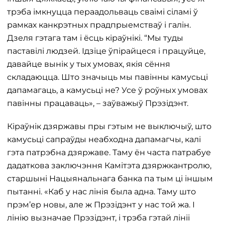
трэба імкнуцца пераадольваць сваімі сіламі ў
рамках канкрэтных прадпрыемстваў і галін.
Дзеля гэтага там і ёсць кіраўнікі. “Мы туды
паставілі людзей. Ідзіце ўпірайцеся і працуйце,
давайце вынік у тых умовах, якія сёння
складаюцца. Што значыць мы павінны камусьці
дапамагаць, а камусьці не? Усе ў роўных умовах
павінны працаваць», – заўважыў Прэзідэнт.
Кіраўнік дзяржавы пры гэтым не выключыў, што
камусьці сапраўды неабходна дапамагчы, калі
гэта патрэбна дзяржаве. Таму ён часта патрабуе
дадаткова заключэння Камітэта дзяржкантролю,
старшыні Нацыянальнага банка па тым ці іншым
пытанні. «Каб у нас лінія была адна. Таму што
прэм’ер новы, але ж Прэзідэнт у нас той жа. І
лінію вызначае Прэзідэнт, і трэба гэтай лініі