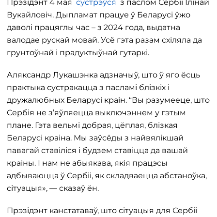
Прэзідэнт 4 мая
сустрэўся
з паслом Сербіі Ілінай
Вукайловіч. Дыпламат працуе ў Беларусі ўжо
даволі працяглы час – з 2024 года, выдатна
валодае рускай мовай. Усё гэта разам схіляла да
грунтоўнай і прадуктыўнай гутаркі.
Аляксандр Лукашэнка адзначыў, што ў яго ёсць
практыка сустракацца з пасламі блізкіх і
дружалюбных Беларусі краін. “Вы разумееце, што
Сербія не з’яўляецца выключэннем у гэтым
плане. Гэта вельмі добрая, цёплая, блізкая
Беларусі краіна. Мы заўсёды з найвялікшай
павагай ставіліся і будзем ставіцца да вашай
краіны. І нам не абыякава, якія працэсы
адбываюцца ў Сербіі, як складваецца абстаноўка,
сітуацыя», — сказаў ён.
Прэзідэнт канстатаваў, што сітуацыя для Сербіі