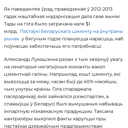
Як паведамляе ўрад, праведзеная ў 2012-2013
гадах маштабная мадэрнізацыя дала свае вынікі.
Тады на гэта было затрачана каля $1
млрд.
Пастаўкі беларускага цэменту на ўнутраны
рынак
у бягучым годзе плануецца нарасціць, каб
поўнасцю забяспечыць яго патрэбнасці.
Аляксандр Лукашэнка разам з тым звярнуў увагу
на некаторыя негатыўныя моманты вакол
цэментнай галіны. Напрыклад, кошт цэменту, які
вывозіцца за мяжу, часам быў да 40% ніжэйшы,
чым унутры краіны. Гэта спараджала
пасярэднікаў, якія займаліся рээкспартам, а
спажыўцы ў Беларусі былі вымушаныя набываць
імпартную нізкаякасную прадукцыю. Таксама
кантралёры выяўлялі факты карупцыі пры
пастаўках дзяржаўным прадпрыемствам