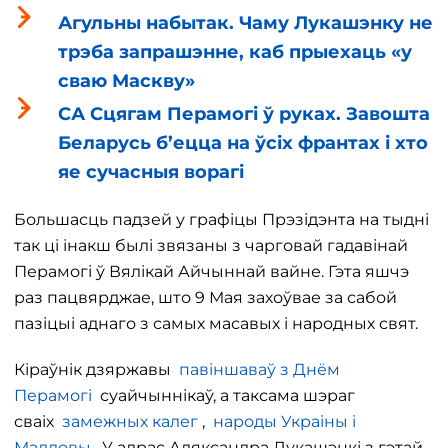
Агульны набытак. Чаму Лукашэнку не
трэба запрашэнне, каб прыехаць «у
сваю Маскву»
СА Сцягам Перамогі ў руках. Завошта
Беларусь б’ецца на ўсіх франтах і хто
яе сучасныя ворагі
Большасць падзей у графіцы Прэзідэнта на тыдні
так ці інакш былі звязаны з чарговай гадавінай
Перамогі ў Вялікай Айчыннай вайне. Гэта яшчэ
раз пацвярджае, што 9 Мая захоўвае за сабой
пазіцыі аднаго з самых масавых і народных свят.
Кіраўнік дзяржавы
павіншаваў з Днём
Перамогі
суайчыннікаў, а таксама шэраг
сваіх
замежных калег
,
народы Украіны і
Малдовы
. У адрас Аляксандра Лукашэнкі з гэтай