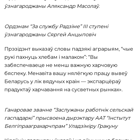
ўзнагароджаны Аляксандр Масолаў.
Ордэнам “За службу Радзіме” III ступені
ўзнагароджаны Сяргей Анцыповіч
Прэзідэнт выказаў словы падзякі аграрыям, “чые
рукі пахнуць хлебам і малаком”: “Вы
забяспечваеце не менш важную харчовую
бяспеку. Менавіта вашу нялёгкую працу вывеў
Беларусь у лік вядучых краін — экспарцёраў
прадуктаў харчавання на сусветных рынках».
Ганаровае званне “Заслужаны работнік сельскай
гаспадаркі” прысвоена дырэктару ААТ “Інстытут
Белгіпрааграхарчпрам” Уладзіміру Гракуну