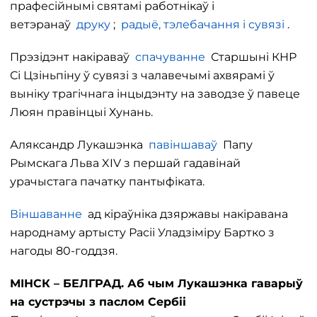
прафесійнымі святамі работнікаў і
ветэранаў
друку
;
радыё, тэлебачання і сувязі
.
Прэзідэнт накіраваў
спачуванне
Старшыні КНР
Сі Цзіньпіну ў сувязі з чалавечымі ахвярамі ў
выніку трагічнага інцыдэнту на заводзе ў павеце
Люян правінцыі Хунань.
Аляксандр Лукашэнка
павіншаваў
Папу
Рымскага Льва XIV з першай гадавінай
урачыстага пачатку пантыфіката.
Віншаванне
ад кіраўніка дзяржавы накіравана
народнаму артысту Расіі Уладзіміру Бартко з
нагоды 80-годдзя.
МІНСК – БЕЛГРАД. Аб чым Лукашэнка гаварыў
на сустрэчы з паслом Сербіі