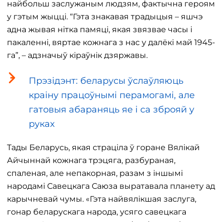
найбольш заслужаным людзям, фактычна героям
у гэтым жыцці. “Гэта знакавая традыцыя – яшчэ
адна жывая нітка памяці, якая звязвае часы і
пакаленні, вяртае кожнага з нас у далёкі май 1945-
га”, – адзначыў кіраўнік дзяржавы.
Прэзідэнт: беларусы ўслаўляюць
краіну працоўнымі перамогамі, але
гатовыя абараняць яе і са зброяй у
руках
Тады Беларусь, якая страціла ў горане Вялікай
Айчыннай кожнага трэцяга, разбураная,
спаленая, але непакорная, разам з іншымі
народамі Савецкага Саюза выратавала планету ад
карычневай чумы. «Гэта найвялікшая заслуга,
гонар беларускага народа, усяго савецкага