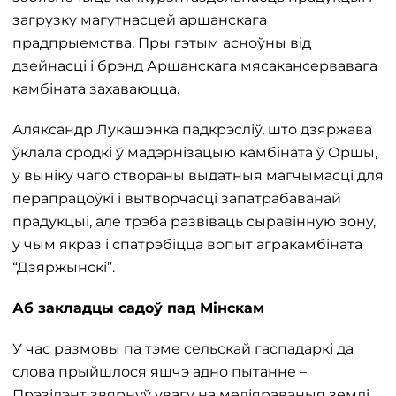
загрузку магутнасцей аршанскага
прадпрыемства. Пры гэтым асноўны від
дзейнасці і брэнд Аршанскага мясакансервавага
камбіната захаваюцца.
Аляксандр Лукашэнка падкрэсліў, што дзяржава
ўклала сродкі ў мадэрнізацыю камбіната ў Оршы,
у выніку чаго створаны выдатныя магчымасці для
перапрацоўкі і вытворчасці запатрабаванай
прадукцыі, але трэба развіваць сыравінную зону,
у чым якраз і спатрэбіцца вопыт агракамбіната
“Дзяржынскі”.
Аб закладцы садоў пад Мінскам
У час размовы па тэме сельскай гаспадаркі да
слова прыйшлося яшчэ адно пытанне –
Прэзідэнт звярнуў увагу на меліяраваныя землі,