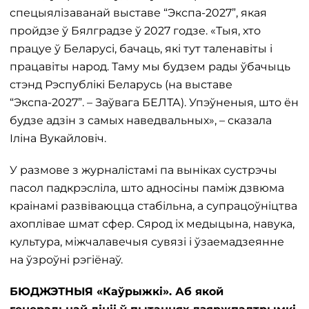
спецыялізаванай выставе “Экспа-2027”, якая
пройдзе ў Бялградзе ў 2027 годзе. «Тыя, хто
працуе ў Беларусі, бачаць, які тут таленавіты і
працавіты народ. Таму мы будзем рады ўбачыць
стэнд Рэспублікі Беларусь (на выставе
“Экспа-2027”. – Заўвага БЕЛТА). Упэўненыя, што ён
будзе адзін з самых наведвальных», – сказала
Іліна Вукайловіч.
У размове з журналістамі па выніках сустрэчы
пасол падкрэсліла, што адносіны паміж дзвюма
краінамі развіваюцца стабільна, а супрацоўніцтва
ахоплівае шмат сфер. Сярод іх медыцына, навука,
культура, міжчалавечыя сувязі і ўзаемадзеянне
на ўзроўні рэгіёнаў.
БЮДЖЭТНЫЯ «Каўрыжкі». Аб якой