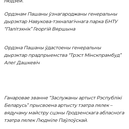
людзей.
Ордэнам Пашаны ўзнагароджаны генеральны
дырэктар Навукова-тэхналагічнага парка БНТУ
“Палітэхнік” Георгій Вяршына
Ордэна Пашаны ўдастоены генеральны
дырэктар прадпрыемства “Трэст Мінскпрамбуд”
Алег Дашкевіч
Ганаровае званне “Заслужаны артыст Рэспублікі
Беларусь” прысвоена артысту тэатра лялек –
вядучаму майстру сцэны Гродзенскага абласнога
тэатра лялек Людміле Паўлоўскай.