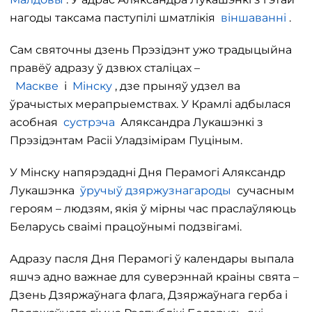
нагоды таксама паступілі шматлікія
віншаванні
.
Сам святочны дзень Прэзідэнт ужо традыцыйна
правёў адразу ў дзвюх сталіцах –
Маскве
і
Мінску
, дзе прыняў удзел ва
ўрачыстых мерапрыемствах. У Крамлі адбылася
асобная
сустрэча
Аляксандра Лукашэнкі з
Прэзідэнтам Расіі Уладзімірам Пуціным.
У Мінску напярэдадні Дня Перамогі Аляксандр
Лукашэнка
ўручыў дзяржузнагароды
сучасным
героям – людзям, якія ў мірны час праслаўляюць
Беларусь сваімі працоўнымі подзвігамі.
Адразу пасля Дня Перамогі ў календары выпала
яшчэ адно важнае для суверэннай краіны свята –
Дзень Дзяржаўнага флага, Дзяржаўнага герба і