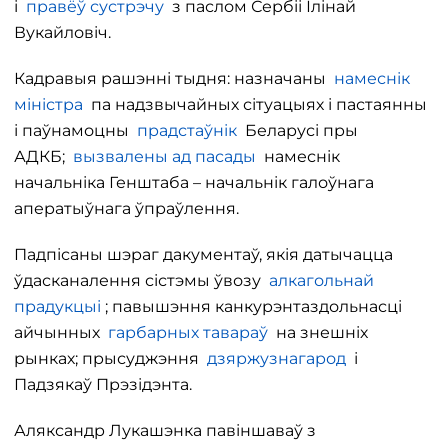
і
правёў сустрэчу
з паслом Сербіі Ілінай
Вукайловіч.
Кадравыя рашэнні тыдня: назначаны
намеснік
міністра
па надзвычайных сітуацыях і пастаянны
і паўнамоцны
прадстаўнік
Беларусі пры
АДКБ;
вызвалены ад пасады
намеснік
начальніка Генштаба – начальнік галоўнага
аператыўнага ўпраўлення.
Падпісаны шэраг дакументаў, якія датычацца
ўдасканалення сістэмы ўвозу
алкагольнай
прадукцыі
; павышэння канкурэнтаздольнасці
айчынных
гарбарных тавараў
на знешніх
рынках; прысуджэння
дзяржузнагарод
і
Падзякаў Прэзідэнта.
Аляксандр Лукашэнка павіншаваў з