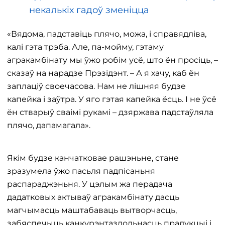
некалькіх гадоў зменіцца
«Вядома, падставіць плячо, можа, і справядліва,
калі гэта трэба. Але, па-мойму, гэтаму
агракамбінату мы ўжо робім усё, што ён просіць, –
сказаў на нарадзе Прэзідэнт. – А я хачу, каб ён
заплаціў своечасова. Нам не лішняя будзе
капейка і заўтра. У яго гэтая капейка ёсць. І не ўсё
ён стварыў сваімі рукамі – дзяржава падстаўляла
плячо, дапамагала».
Якім будзе канчатковае рашэньне, стане
зразумела ўжо пасьля падпісаньня
распараджэньня. У цэлым жа перадача
дадатковых актываў агракамбінату дасць
магчымасць маштабаваць вытворчасць,
забяспечыць канкурэнтаздольнасць прадукцыі і