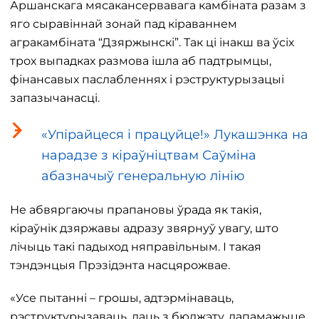
Аршанскага мясакансервавага камбіната разам з
яго сыравіннай зонай пад кіраваннем
агракамбіната “Дзяржынскі”. Так ці інакш ва ўсіх
трох выпадках размова ішла аб падтрымцы,
фінансавых паслабленнях і рэструктурызацыі
запазычанасці.
«Упірайцеся і працуйце!» Лукашэнка на
нарадзе з кіраўніцтвам Саўміна
абазначыў генеральную лінію
Не абвяргаючы прапановы ўрада як такія,
кіраўнік дзяржавы адразу звярнуў увагу, што
лічыць такі падыход няправільным. І такая
тэндэнцыя Прэзідэнта насцярожвае.
«Усе пытанні – грошы, адтэрмінаваць,
рэструктурызаваць, даць з бюджэту, дапамажыце