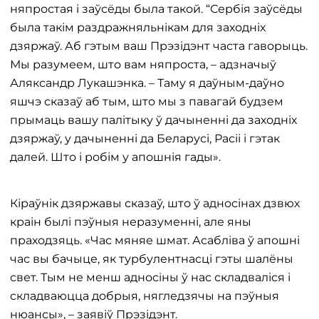
няпростая і заўсёды была такой. “Сербія заўсёды
была такім раздражняльнікам для заходніх
дзяржаў. Аб гэтым ваш Прэзідэнт часта гаворыць.
Мы разумеем, што вам няпроста, – адзначыў
Аляксандр Лукашэнка. – Таму я даўным-даўно
яшчэ сказаў аб тым, што мы з павагай будзем
прымаць вашу палітыку ў дачыненні да заходніх
дзяржаў, у дачыненні да Беларусі, Расіі і гэтак
далей. Што і робім у апошнія гады».
Кіраўнік дзяржавы сказаў, што ў адносінах дзвюх
краін былі пэўныя неразуменні, але яны
праходзяць. «Час мяняе шмат. Асабліва ў апошні
час вы бачыце, як турбулентнасці гэты шалёны
свет. Тым не менш адносіны ў нас складваліся і
складваюцца добрыя, нягледзячы на ​​пэўныя
нюансы», – заявіў Прэзідэнт.