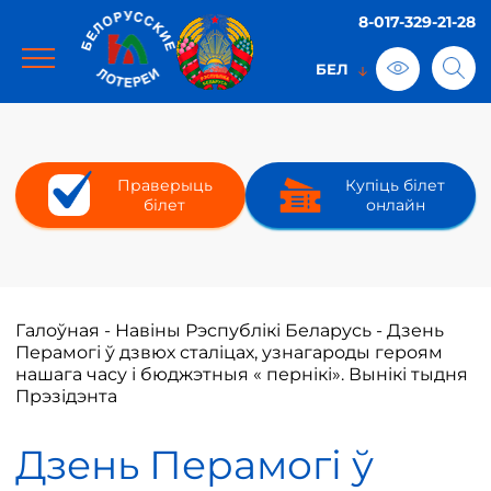
8-017-329-21-28
Праверыць
Купіць білет
білет
онлайн
Галоўная
-
Навіны Рэспублікі Беларусь
-
Дзень
Перамогі ў дзвюх сталіцах, узнагароды героям
нашага часу і бюджэтныя « пернікі». Вынікі тыдня
Прэзідэнта
Дзень Перамогі ў