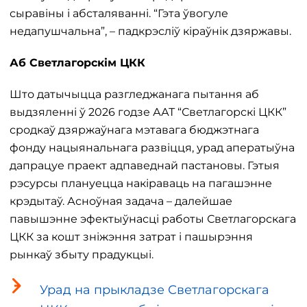
сыравіны і абсталяванні. “Гэта ўвогуле
недапушчальна”, – падкрэсліў кіраўнік дзяржавы.
Аб Светлагорскім ЦКК
Што датычыцца разгледжанага пытання аб
выдзяленні ў 2026 годзе ААТ “Светлагорскі ЦКК”
сродкаў дзяржаўнага мэтавага бюджэтнага
фонду нацыянальнага развіцця, урад аператыўна
дапрацуе праект адпаведнай пастановы. Гэтыя
рэсурсы плануецца накіраваць на пагашэнне
крэдытаў. Асноўная задача – далейшае
павышэнне эфектыўнасці работы Светлагорскага
ЦКК за кошт зніжэння затрат і пашырэння
рынкаў збыту прадукцыі.
Урад на прыкладзе Светлагорскага