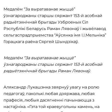
Медалём “За выратаванае жыццё”
ўзнагароджаны старшы сяржант 153-й асобнай
радыётэхнічнай брыгады Узброеных Сіл
Рэспублікі Беларусь Раман Лявонаў і жывёлавод
сельгаспрадпрыемства “Аўсянка імя І.І.Мельніка”
Горацкага раёна Сяргей Шындзікаў.
Медалём “За выратаванае жыццё”
ўзнагароджаны старшы сяржант 153-й асобнай
радыётэхнічнай брыгады Раман Лявонаў.
Аляксандр Лукашэнка звярнуў увагу на ролю
педагогаў, паколькі любая дзяржава, любая
прафесія, любыя дасягненні пачынаюцца з
настаўніка. «Гэта той краевугольны камень, на