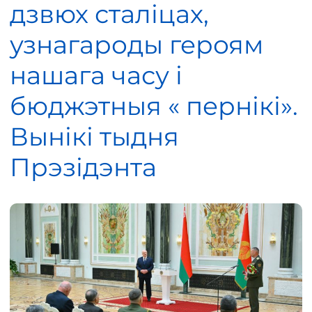
дзвюх сталіцах,
узнагароды героям
нашага часу і
бюджэтныя « пернікі».
Вынікі тыдня
Прэзідэнта