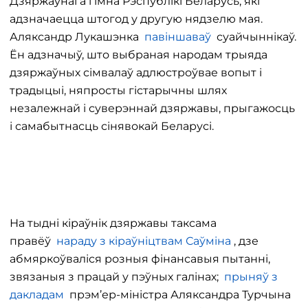
Дзяржаўнага гімна Рэспублікі Беларусь, які
адзначаецца штогод у другую нядзелю мая.
Аляксандр Лукашэнка
павіншаваў
суайчыннікаў.
Ён адзначыў, што выбраная народам трыяда
дзяржаўных сімвалаў адлюстроўвае вопыт і
традыцыі, няпросты гістарычны шлях
незалежнай і суверэннай дзяржавы, прыгажосць
і самабытнасць сінявокай Беларусі.
На тыдні кіраўнік дзяржавы таксама
правёў
нараду з кіраўніцтвам Саўміна
, дзе
абмяркоўваліся розныя фінансавыя пытанні,
звязаныя з працай у пэўных галінах;
прыняў з
дакладам
прэм’ер-міністра Аляксандра Турчына