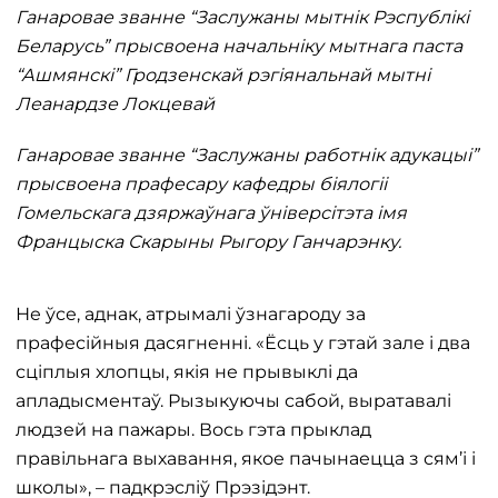
Ганаровае званне “Заслужаны мытнік Рэспублікі
Беларусь” прысвоена начальніку мытнага паста
“Ашмянскі” Гродзенскай рэгіянальнай мытні
Леанардзе Локцевай
Ганаровае званне “Заслужаны работнік адукацыі”
прысвоена прафесару кафедры біялогіі
Гомельскага дзяржаўнага ўніверсітэта імя
Францыска Скарыны Рыгору Ганчарэнку.
Не ўсе, аднак, атрымалі ўзнагароду за
прафесійныя дасягненні. «Ёсць у гэтай зале і два
сціплыя хлопцы, якія не прывыклі да
апладысментаў. Рызыкуючы сабой, выратавалі
людзей на пажары. Вось гэта прыклад
правільнага выхавання, якое пачынаецца з сям’і і
школы», – падкрэсліў Прэзідэнт.