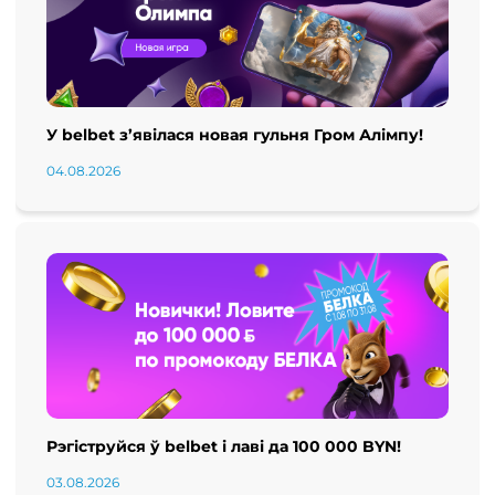
У belbet з’явілася новая гульня Гром Алімпу!
04.08.2026
Рэгіструйся ў belbet і лаві да 100 000 BYN!
03.08.2026