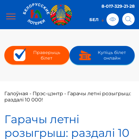
8-017-329-21-28
Праверыць
Купіць білет
білет
онлайн
Галоўная
-
Прэс-цэнтр
-
Гарачы летні розыгрыш:
раздалі 10 000!
Гарачы летні
розыгрыш: раздалі 10