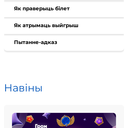
Як праверыць білет
Як атрымаць выйгрыш
Пытанне-адказ
Навіны