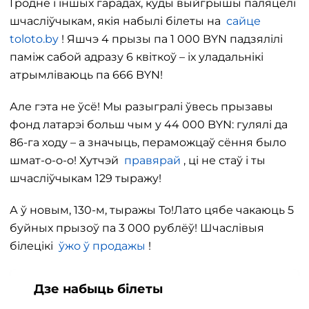
Гродне і іншых гарадах, куды выйгрышы паляцелі
шчасліўчыкам, якія набылі білеты на
сайце
toloto.by
! Яшчэ 4 прызы па 1 000 BYN падзялілі
паміж сабой адразу 6 квіткоў – іх уладальнікі
атрымліваюць па 666 BYN!
Але гэта не ўсё! Мы разыгралі ўвесь прызавы
фонд латарэі больш чым у 44 000 BYN: гулялі да
86-га ходу – а значыць, пераможцаў сёння было
шмат-о-о-о! Хутчэй
правярай
, ці не стаў і ты
шчасліўчыкам 129 тыражу!
А ў новым, 130-м, тыражы То!Лато цябе чакаюць 5
буйных прызоў па 3 000 рублёў! Шчаслівыя
білецікі
ўжо ў продажы
!
Дзе набыць білеты