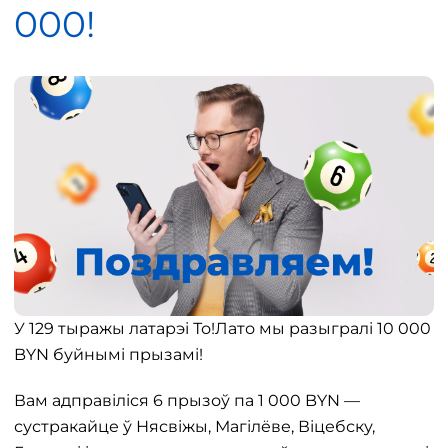
000!
У 129 тыражы латарэі То!Лато мы разыгралі 10 000
BYN буйнымі прызамі!
Вам адправіліся 6 прызоў па 1 000 BYN —
сустракайце ў Нясвіжы, Магілёве, Віцебску,