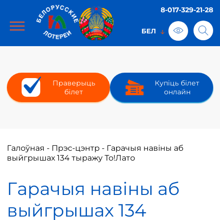
8-017-329-21-28
Праверыць
Купіць білет
білет
онлайн
Галоўная
-
Прэс-цэнтр
-
Гарачыя навіны аб
выйгрышах 134 тыражу То!Лато
Гарачыя навіны аб
выйгрышах 134