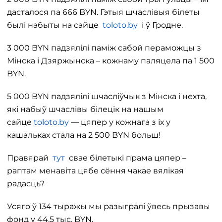
дасталося па 666 BYN. Гэтыя шчаслівыя білеты
былі набыты на сайце
toloto.by
і ў Гродне.
3 000 BYN падзялілі паміж сабой пераможцы з
Мінска і Дзяржынска – кожнаму паляцела па 1 500
BYN.
5 000 BYN падзялілі шчасліўчык з Мінска і нехта,
які набыў шчаслівы білецік на нашым
сайце
toloto.by
— цяпер у кожнага з іх у
кашальках стала на 2 500 BYN больш!
Правярай
тут
свае білетыкі прама цяпер –
раптам менавіта цябе сёння чакае вялікая
радасць?
Усяго ў 134 тыражы мы разыгралі ўвесь прызавы
фонд у 44,5 тыс. BYN.