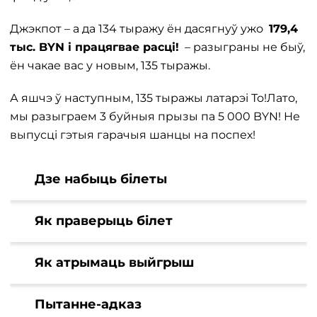
Джэкпот – а да 134 тыражу ён дасягнуў ужо
179,4
тыс. BYN і працягвае расці!
– разыграны не быў,
ён чакае вас у новым, 135 тыражы.
А яшчэ ў наступным, 135 тыражы латарэі То!Лато,
мы разыграем 3 буйныя прызы па 5 000 BYN! Не
выпусці гэтыя гарачыя шанцы на поспех!
Дзе набыць білеты
Як праверыць білет
Як атрымаць выйгрыш
Пытанне-адказ