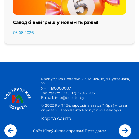
Салодкі выйгрыш у новым тыражы!
03.08.2026
Рэспубліка Беларусь, г. Мінск, вул.Будзёнага,
10
УНП 190000087
Тэл./факс:
+375 (17) 329-21-03
E-mail:
info@belloto.by
© 2022 РУП "Беларускія латарэі" Кіраўніцтва
справамі Прэзідэнта Рэспублікі Беларусь
Карта сайта
Сайт Кіраўніцтва справамі Прэзідэнта