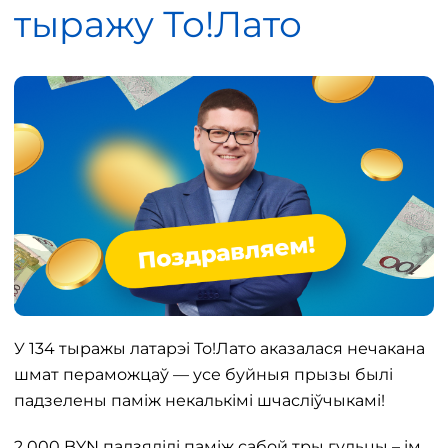
тыражу То!Лато
У 134 тыражы латарэі То!Лато аказалася нечакана
шмат пераможцаў — усе буйныя прызы былі
падзелены паміж некалькімі шчасліўчыкамі!
2 000 BYN падзялілі паміж сабой тры гульцы – ім