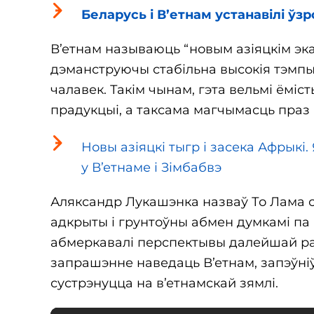
Беларусь і В’етнам устанавілі ўз
В’етнам называюць “новым азіяцкім эк
дэманструючы стабільна высокія тэмпы
чалавек. Такім чынам, гэта вельмі ёмі
прадукцыі, а таксама магчымасць праз 
Новы азіяцкі тыгр і засека Афрыкі
у В’етнаме і Зімбабвэ
Аляксандр Лукашэнка назваў То Лама с
адкрыты і грунтоўны абмен думкамі па
абмеркавалі перспектывы далейшай раб
запрашэнне наведаць В’етнам, запэўніў
сустрэнуцца на в’етнамскай зямлі.