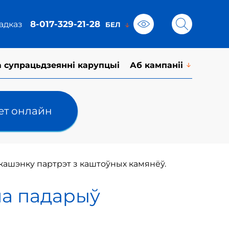
8-017-329-21-28
адказ
а супрацьдзеянні карупцыі
Аб кампаніі
лет онлайн
кашэнку партрэт з каштоўных камянёў.
ма падарыў