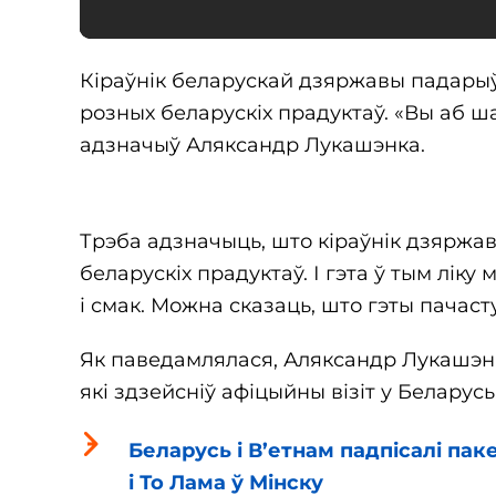
Кіраўнік беларускай дзяржавы падарыў
розных беларускіх прадуктаў. «Вы аб ша
адзначыў Аляксандр Лукашэнка.
Трэба адзначыць, што кіраўнік дзярж
беларускіх прадуктаў. І гэта ў тым лік
і смак. Можна сказаць, што гэты пачас
Як паведамлялася, Аляксандр Лукашэнк
які здзейсніў афіцыйны візіт у Беларусь
Беларусь і В’етнам падпісалі па
і То Лама ў Мінску