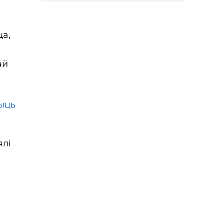
ца,
ай
чыць
ялі