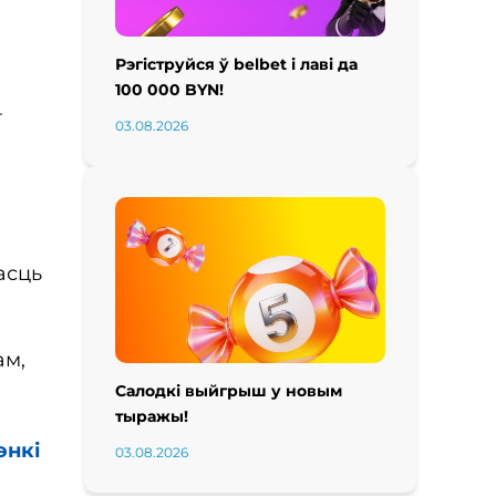
Рэгіструйся ў belbet і лаві да
100 000 BYN!
–
03.08.2026
асць
ам,
Салодкі выйгрыш у новым
тыражы!
энкі
03.08.2026