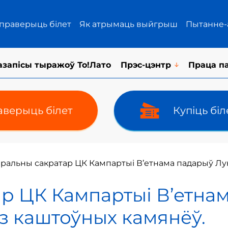
 праверыць білет
Як атрымаць выйгрыш
Пытанне-
азапісы тыражоў То!Лато
Прэс-цэнтр
Праца п
верыць білет
Купіць бі
ральны сакратар ЦК Кампартыі В’етнама падарыў Лу
р ЦК Кампартыі В’етна
з каштоўных камянёў.