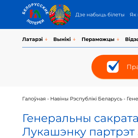
Дзе набыць білеты
Як
Латарэi
Вынікі
Пераможцы
Відэ
Пра
Галоўная
-
Навіны Рэспублікі Беларусь
-
Гене
Генеральны сакрата
Лукашэнку партрэт 