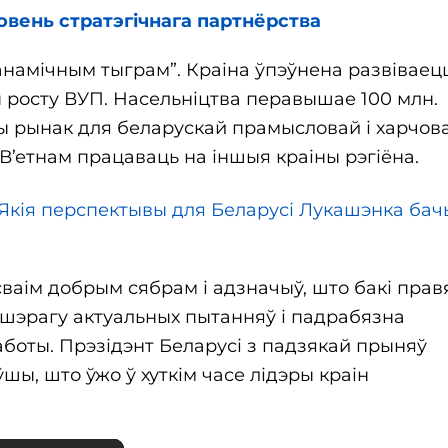
ровень стратэгічнага партнёрства
анамічным тыграм”. Краіна ўпэўнена развіваец
 росту ВУП. Насельніцтва перавышае 100 млн.
сты рынак для беларускай прамысловай і харчов
В’етнам працаваць на іншыя краіны рэгіёна.
. Якія перспектывы для Беларусі Лукашэнка ба
ваім добрым сябрам і адзначыў, што бакі прав
 шэрагу актуальных пытанняў і падрабязна
оты. Прэзідэнт Беларусі з падзякай прыняў
шы, што ўжо ў хуткім часе лідэры краін