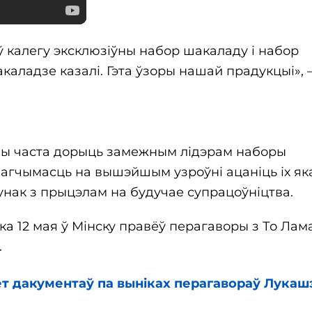
 калегу эксклюзіўны набор шакаладу і набор
каладзе казалі. Гэта ўзоры нашай прадукцыі», 
авы часта дорыць замежным лідэрам наборы
у магчымасць на вышэйшым узроўні ацаніць іх як
тунак з прыцэлам на будучае супрацоўніцтва.
а 12 мая ў Мінску правёў перагаворы з То Лам
.
кет дакументаў па выніках перагавораў Лукаш