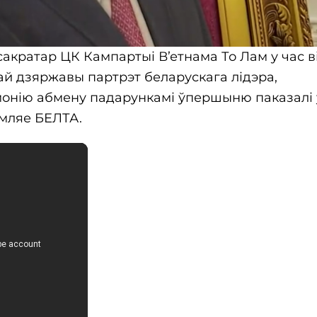
 сакратар ЦК Кампартыі В’етнама То Лам у час ві
ай дзяржавы партрэт беларускага лідэра,
онію абмену падарункамі ўпершыню паказалі 
мляе БЕЛТА.