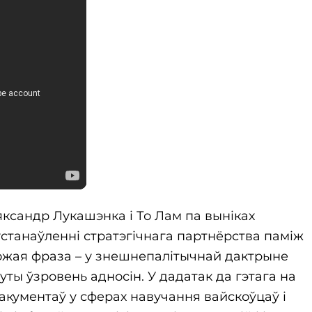
яксандр Лукашэнка і То Лам па выніках
устанаўленні стратэгічнага партнёрства паміж
гожая фраза – у знешнепалітычнай дактрыне
уты ўзровень адносін. У дадатак да гэтага на
акументаў у сферах навучання вайскоўцаў і