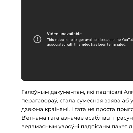
Галоўным дакументам, які падпісалі Ал
перагавораў, стала сумесная заява аб 
дзвюма краінамі. І гэта не проста пры
В’етнама гэта азначае асаблівы, прасун
ведамасным узроўні падпісаны пакет д