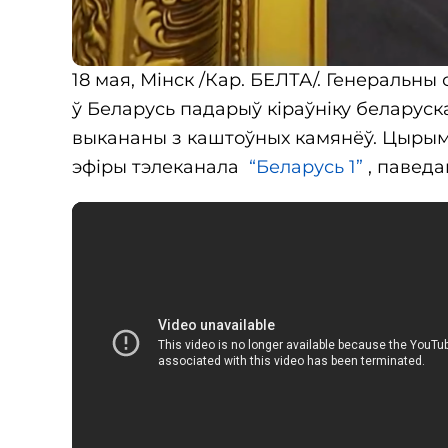
18 мая, Мінск /Кар. БЕЛТА/. Генеральны
ў Беларусь падарыў кіраўніку беларуск
выкананы з каштоўных камянёў. Цырым
эфіры тэлеканала
“Беларусь 1”
, паведа