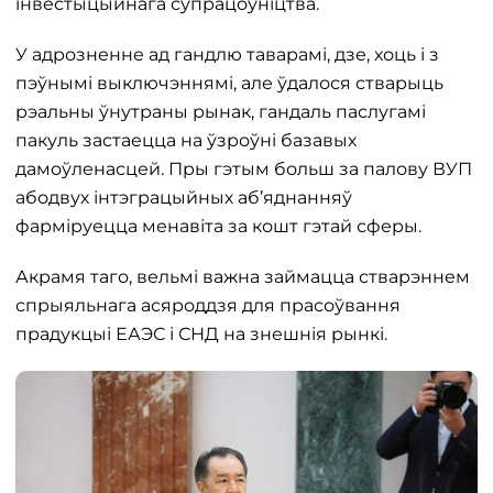
інвестыцыйнага супрацоўніцтва.
У адрозненне ад гандлю таварамі, дзе, хоць і з
пэўнымі выключэннямі, але ўдалося стварыць
рэальны ўнутраны рынак, гандаль паслугамі
пакуль застаецца на ўзроўні базавых
дамоўленасцей. Пры гэтым больш за палову ВУП
абодвух інтэграцыйных аб’яднанняў
фарміруецца менавіта за кошт гэтай сферы.
Акрамя таго, вельмі важна займацца стварэннем
спрыяльнага асяроддзя для прасоўвання
прадукцыі ЕАЭС і СНД на знешнія рынкі.