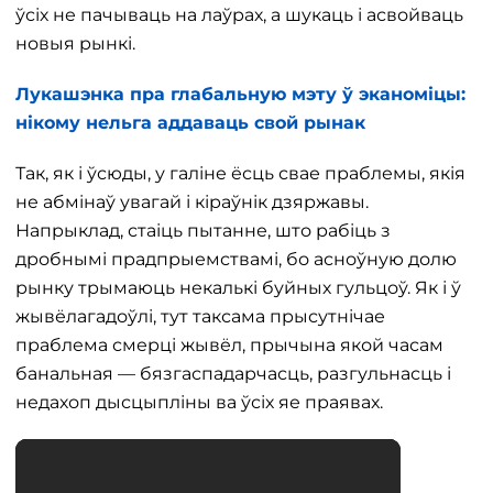
ўсіх не пачываць на лаўрах, а шукаць і асвойваць
новыя рынкі.
Лукашэнка пра глабальную мэту ў эканоміцы:
нікому нельга аддаваць свой рынак
Так, як і ўсюды, у галіне ёсць свае праблемы, якія
не абмінаў увагай і кіраўнік дзяржавы.
Напрыклад, стаіць пытанне, што рабіць з
дробнымі прадпрыемствамі, бо асноўную долю
рынку трымаюць некалькі буйных гульцоў. Як і ў
жывёлагадоўлі, тут таксама прысутнічае
праблема смерці жывёл, прычына якой часам
банальная — бязгаспадарчасць, разгульнасць і
недахоп дысцыпліны ва ўсіх яе праявах.