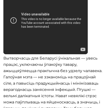
Вытворчасць для Беларусі ўнікальная — увесь
працэс, уключаючы ўпакоўку тавару,
ажыццяўляецца практычна без удзелу чалавека.
Галоўная мэта — не зэканоміць на працоўнай
сіле, а павысіць прадукцыйнасць і мінімізаваць
верагоднасць занясення інфекцый. Птушкі —
вельмі далікатныя істоты. Нават невялікі стрэс
можа паўплываць на яйценоскасць, а значыць, і