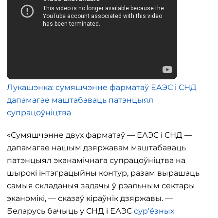
Лукашэнка: сумяшчэнне фарматаў ЕАЭС і СНД
дапамагае маштабаваць патэнцыял
супрацоўніцтва
«Сумяшчэнне двух фарматаў — ЕАЭС і СНД —
дапамагае нашым дзяржавам маштабаваць
патэнцыял эканамічнага супрацоўніцтва на
шырокі інтэграцыйны контур, разам вырашаць
самыя складаныя задачы ў рэальным сектары
эканомікі, — сказаў кіраўнік дзяржавы. —
Беларусь бачыць у СНД і ЕАЭС
сур’ёзных