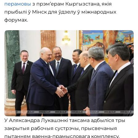
перамовы
з прэм’ерам Кыргызстана, якія
прыбылі ў Мінск для ўдзелу ў міжнародных
форумах.
У Аляксандра Лукашэнкі таксама адбыліся тры
закрытыя рабочыя сустрэчы, прысвечаныя
пытанням ваенна-прамысловага комплексу,