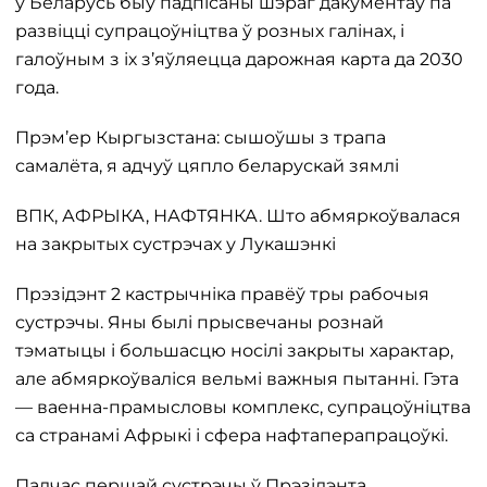
ў Беларусь быў падпісаны шэраг дакументаў па
развіцці супрацоўніцтва ў розных галінах, і
галоўным з іх з’яўляецца дарожная карта да 2030
года.
Прэм’ер Кыргызстана: сышоўшы з трапа
самалёта, я адчуў цяпло беларускай зямлі
ВПК, АФРЫКА, НАФТЯНКА. Што абмяркоўвалася
на закрытых сустрэчах у Лукашэнкі
Прэзідэнт 2 кастрычніка правёў тры рабочыя
сустрэчы. Яны былі прысвечаны рознай
тэматыцы і большасцю носілі закрыты характар,
але абмяркоўваліся вельмі важныя пытанні. Гэта
— ваенна-прамысловы комплекс, супрацоўніцтва
са странамі Афрыкі і сфера нафтаперапрацоўкі.
Падчас першай сустрэчы ў Прэзідэнта