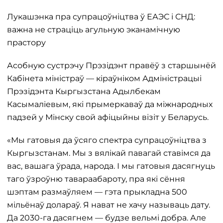
Лукашэнка пра супрацоўніцтва ў ЕАЭС і СНД:
важна не страціць агульную эканамічную
прастору
Асобную сустрэчу Прэзідэнт правёў з старшынёй
Кабінета міністраў — кіраўніком Адміністрацыі
Прэзідэнта Кыргызстана Адылбекам
Касымаліевым, які прымеркаваў да міжнародных
падзей у Мінску свой афіцыйны візіт у Беларусь.
«Мы гатовыя да ўсяго спектра супрацоўніцтва з
Кыргызстанам. Мы з вялікай павагай ставімся да
вас, вашага ўрада, народа. І мы гатовыя дасягнуць
таго ўзроўню тавараабароту, пра які сёння
шэптам размаўляем — гэта прыкладна 500
мільёнаў долараў. Я нават не хачу называць дату.
Да 2030-га дасягнем — будзе вельмі добра. Але