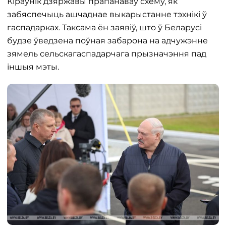
Кіраўнік дзяржавы прапанаваў схему, як
забяспечыць ашчаднае выкарыстанне тэхнікі ў
гаспадарках. Таксама ён заявіў, што ў Беларусі
будзе ўведзена поўная забарона на адчужэнне
зямель сельскагаспадарчага прызначэння пад
іншыя мэты.