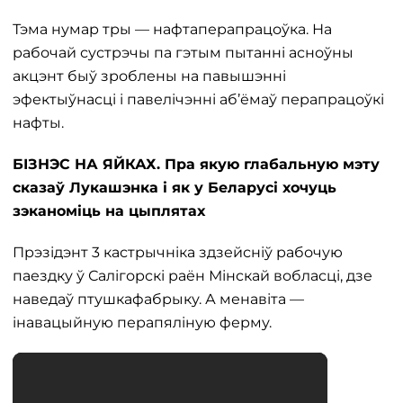
Тэма нумар тры — нафтаперапрацоўка. На
рабочай сустрэчы па гэтым пытанні асноўны
акцэнт быў зроблены на павышэнні
эфектыўнасці і павелічэнні аб’ёмаў перапрацоўкі
нафты.
БІЗНЭС НА ЯЙКАХ. Пра якую глабальную мэту
сказаў Лукашэнка і як у Беларусі хочуць
зэканоміць на цыплятах
Прэзідэнт 3 кастрычніка здзейсніў рабочую
паездку ў Салігорскі раён Мінскай вобласці, дзе
наведаў птушкафабрыку. А менавіта —
інавацыйную перапяліную ферму.