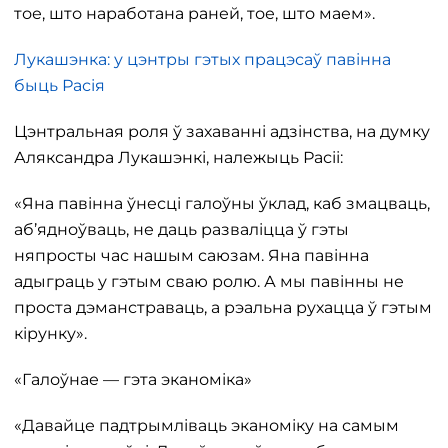
тое, што наработана раней, тое, што маем».
Лукашэнка: у цэнтры гэтых працэсаў павінна
быць Расія
Цэнтральная роля ў захаванні адзінства, на думку
Аляксандра Лукашэнкі, належыць Расіі:
«Яна павінна ўнесці галоўны ўклад, каб змацваць,
аб’ядноўваць, не даць разваліцца ў гэты
няпросты час нашым саюзам. Яна павінна
адыграць у гэтым сваю ролю. А мы павінны не
проста дэманстраваць, а рэальна рухацца ў гэтым
кірунку».
«Галоўнае — гэта эканоміка»
«Давайце падтрымліваць эканоміку на самым