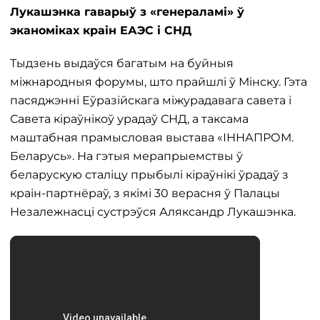
Лукашэнка гаварыў з «генераламі» ў
эканоміках краін ЕАЭС і СНД
Тыдзень выдаўся багатым на буйныя
міжнародныя форумы, што прайшлі ў Мінску. Гэта
пасяджэнні Еўразійскага міжурадавага савета і
Савета кіраўнікоў урадаў СНД, а таксама
маштабная прамысловая выстава «ІННАПРОМ.
Беларусь». На гэтыя мерапрыемствы ў
беларускую сталіцу прыбылі кіраўнікі ўрадаў з
краін-партнёраў, з якімі 30 верасня ў Палацы
Незалежнасці сустрэўся Аляксандр Лукашэнка.