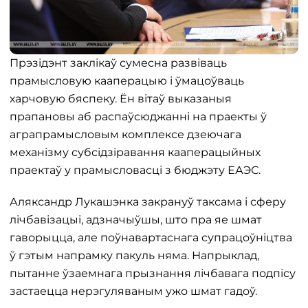
Прэзідэнт заклікаў сумесна развіваць
прамысловую кааперацыю і ўмацоўваць
харчовую бяспеку. Ён вітаў выказаныя
прапановы аб распаўсюджанні на праекты ў
аграпрамысловым комплексе дзеючага
механізму субсідзіравання кааперацыйных
праектаў у прамысловасці з бюджэту ЕАЭС.
Аляксандр Лукашэнка закрануў таксама і сферу
лічбавізацыі, адзначыўшы, што пра яе шмат
гаворыцца, але поўнавартаснага супрацоўніцтва
ў гэтым напрамку пакуль няма. Напрыклад,
пытанне ўзаемнага прызнання лічбавага подпісу
застаецца нерэгуляваным ужо шмат гадоў.