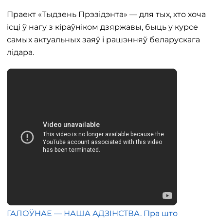
Праект «Тыдзень Прэзідэнта» — для тых, хто хоча
ісці ў нагу з кіраўніком дзяржавы, быць у курсе
самых актуальных заяў і рашэнняў беларускага
лідара.
ГАЛОЎНАЕ — НАША АДЗІНСТВА. Пра што