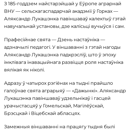
З 185-годдзем найстарэйшай у Еўропе аграрнай
ВНУ — сельскагаспадарчай акадэміі ў Горках —
Аляксандр Лукашэнка павіншаваў калектыў гэтай
навучальнай установы, дзе калісьці вучыўся і сам.
Прафесійнае свята — Дзень настаўніка —
адзначылі педагогі. У віншаванні з гэтай нагоды
Аляксандр Лукашэнка падкрэсліў, што ў эпоху
імклівага інавацыйнага развіцця роля настаўніка
вялікая як ніколі.
Адразу ў чатырох рэгіёнах на тыдні прайшло
галоўнае свята аграрыяў — «Дажынкі». Аляксандр
Лукашэнка павіншаваў удзельнікаў і гасцей
урачыстасцяў у Гомельскай, Магілёўскай,
Брэсцкай і Віцебскай абласцях.
Замежныя віншаванні на працягу тыдня былі