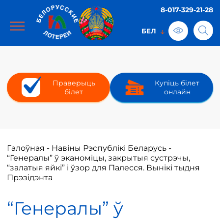
8-017-329-21-28
Праверыць
Купіць білет
білет
онлайн
Галоўная
-
Навіны Рэспублікі Беларусь
-
“Генералы” ў эканоміцы, закрытыя сустрэчы,
“залатыя яйкі” і ўзор для Палесся. Вынікі тыдня
Прэзідэнта
“Генералы” ў