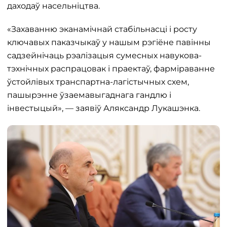
даходаў насельніцтва.
«Захаванню эканамічнай стабільнасці і росту
ключавых паказчыкаў у нашым рэгіёне павінны
садзейнічаць рэалізацыя сумесных навукова-
тэхнічных распрацовак і праектаў, фарміраванне
ўстойлівых транспартна-лагістычных схем,
пашырэнне ўзаемавыгаднага гандлю і
інвестыцый», — заявіў Аляксандр Лукашэнка.