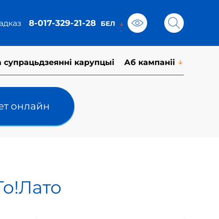
8-017-329-21-28
адказ
а супрацьдзеянні карупцыі
Аб кампаніі
лет онлайн
То!Лато