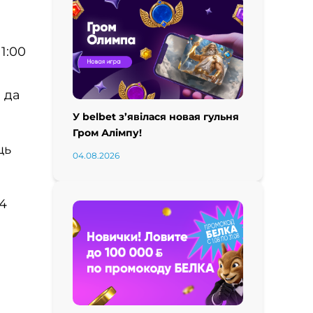
1:00
0 да
У belbet з’явілася новая гульня
Гром Алімпу!
ць
04.08.2026
 4