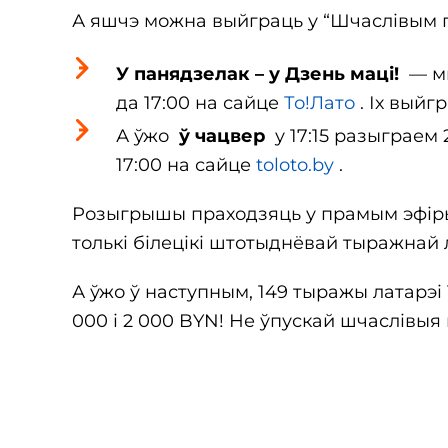
А яшчэ можна выйграць у “Шчаслівым г
У панядзелак – у Дзень маці!
— мы 
да 17:00 на сайце
То!Лато
. Іх выйг
А ўжо
ў чацвер
у 17:15 разыграем 2
17:00 на сайце
toloto.by
.
Розыгрышы праходзяць у прамым эфі
толькі білецікі штотыднёвай тыражнай л
А ўжо ў наступным, 149 тыражы латарэі
000 і 2 000 BYN! Не ўпускай шчаслівыя