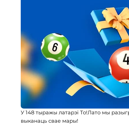
У 148 тыражы латарэі То!Лато мы разы
выканаць свае мары!