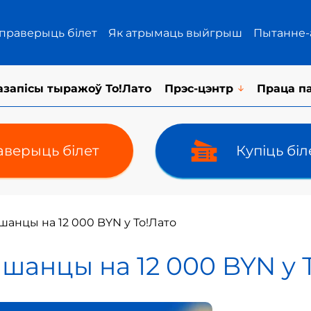
 праверыць білет
Як атрымаць выйгрыш
Пытанне-
азапісы тыражоў То!Лато
Прэс-цэнтр
Праца п
верыць білет
Купіць бі
шанцы на 12 000 BYN у То!Лато
 шанцы на 12 000 BYN у 