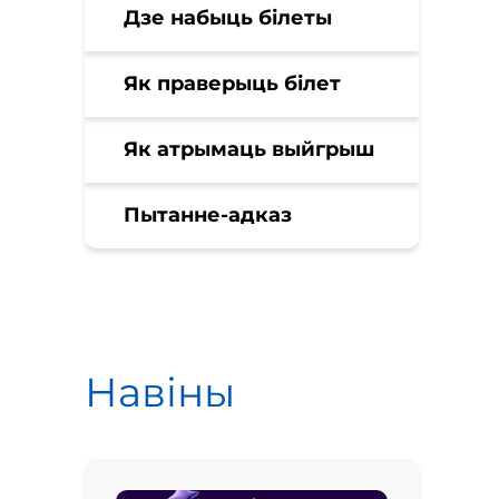
Дзе набыць білеты
Як праверыць білет
Як атрымаць выйгрыш
Пытанне-адказ
Навіны