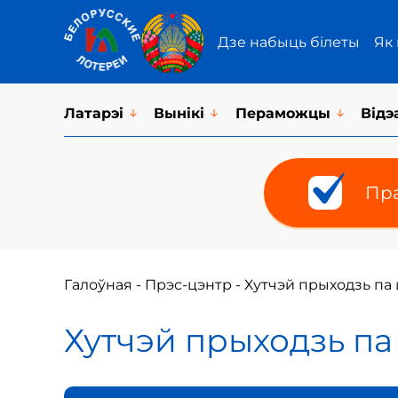
Дзе набыць білеты
Як
Латарэi
Вынікі
Пераможцы
Відэ
Пра
Галоўная
-
Прэс-цэнтр
-
Хутчэй прыходзь па 
Хутчэй прыходзь па