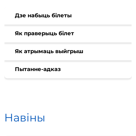
Дзе набыць білеты
Як праверыць білет
Як атрымаць выйгрыш
Пытанне-адказ
Навіны