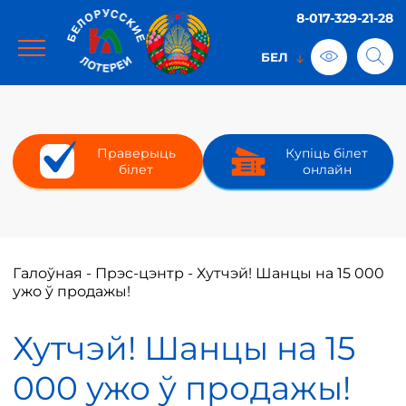
8-017-329-21-28
Праверыць
Купіць білет
білет
онлайн
Галоўная
-
Прэс-цэнтр
-
Хутчэй! Шанцы на 15 000
ужо ў продажы!
Хутчэй! Шанцы на 15
000 ужо ў продажы!