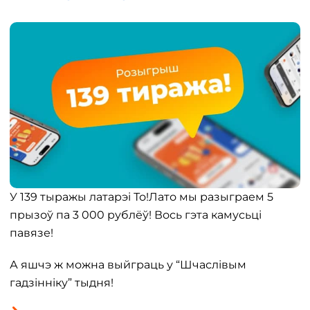
У 139 тыражы латарэі То!Лато мы разыграем 5
прызоў па 3 000 рублёў! Вось гэта камусьці
павязе!
А яшчэ ж можна выйграць у “Шчаслівым
гадзінніку” тыдня!