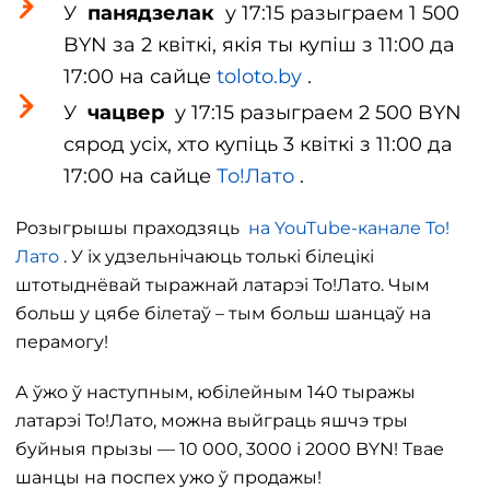
У
панядзелак
у 17:15 разыграем 1 500
BYN за 2 квіткі, якія ты купіш з 11:00 да
17:00 на сайце
toloto.by
.
У
чацвер
у 17:15 разыграем 2 500 BYN
сярод усіх, хто купіць 3 квіткі з 11:00 да
17:00 на сайце
То!Лато
.
Розыгрышы праходзяць
на YouTube-канале То!
Лато
. У іх удзельнічаюць толькі білецікі
штотыднёвай тыражнай латарэі То!Лато. Чым
больш у цябе білетаў – тым больш шанцаў на
перамогу!
А ўжо ў наступным, юбілейным 140 тыражы
латарэі То!Лато, можна выйграць яшчэ тры
буйныя прызы — 10 000, 3000 і 2000 BYN! Твае
шанцы на поспех ужо ў продажы!