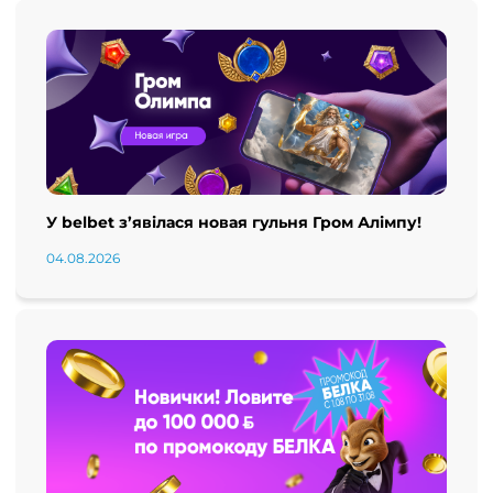
У belbet з’явілася новая гульня Гром Алімпу!
04.08.2026