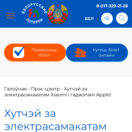
8-017-329-21-28
Праверыць
Купіць білет
білет
онлайн
Галоўная
-
Прэс-цэнтр
-
Хутчэй за
электрасамакатам Xiaomi і гаджэтамі Apple!
Хутчэй за
электрасамакатам