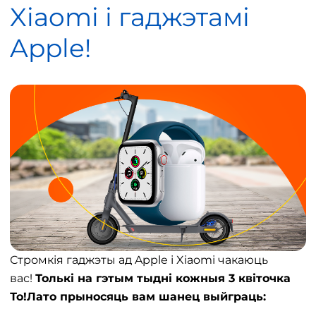
Xiaomi і гаджэтамі
Apple!
Стромкія гаджэты ад Apple і Xiaomi чакаюць
вас!
Толькі на гэтым тыдні кожныя 3 квіточка
То!Лато прыносяць вам шанец выйграць: