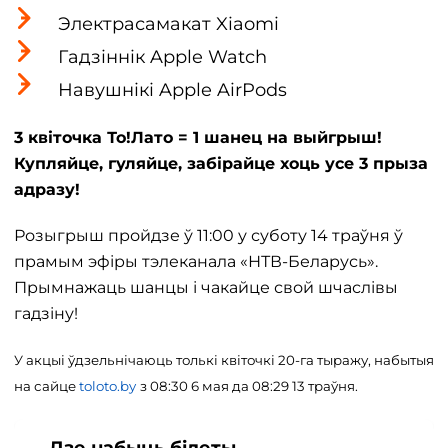
Электрасамакат Xiaomi
Гадзіннік Apple Watch
Навушнікі Apple AirPods
3 квіточка То!Лато = 1 шанец на выйгрыш!
Купляйце, гуляйце, забірайце хоць усе 3 прыза
адразу!
Розыгрыш пройдзе ў 11:00 у суботу 14 траўня ў
прамым эфіры тэлеканала «НТВ-Беларусь».
Прымнажаць шанцы і чакайце свой шчаслівы
гадзіну!
У акцыі ўдзельнічаюць толькі квіточкі 20-га тыражу, набытыя
на сайце
toloto.by
з 08:30 6 мая да 08:29 13 траўня.