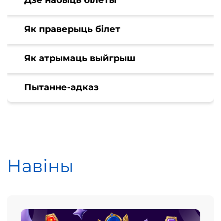
Дзе набыць білеты
Як праверыць білет
Як атрымаць выйгрыш
Пытанне-адказ
Навіны