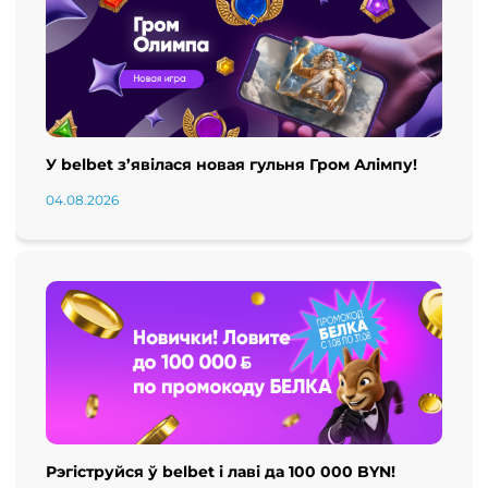
У belbet з’явілася новая гульня Гром Алімпу!
04.08.2026
Рэгіструйся ў belbet і лаві да 100 000 BYN!