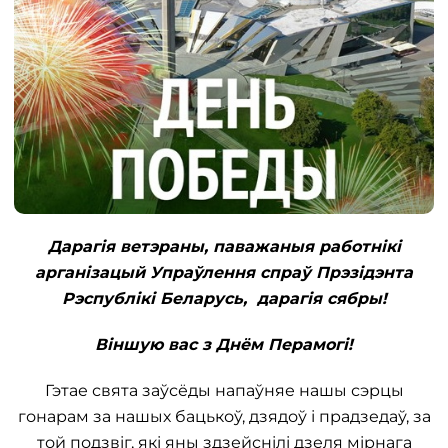
Дарагія ветэраны, паважаныя работнікі
арганізацый Упраўлення спраў Прэзідэнта
Рэспублікі Беларусь,
дарагія сябры!
Віншую вас з Днём Перамогі!
Гэтае свята заўсёды напаўняе нашы сэрцы
гонарам за нашых бацькоў, дзядоў і прадзедаў, за
той подзвіг, які яны здзейснілі дзеля мірнага