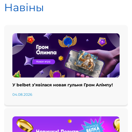
Навіны
У belbet з’явілася новая гульня Гром Алімпу!
04.08.2026