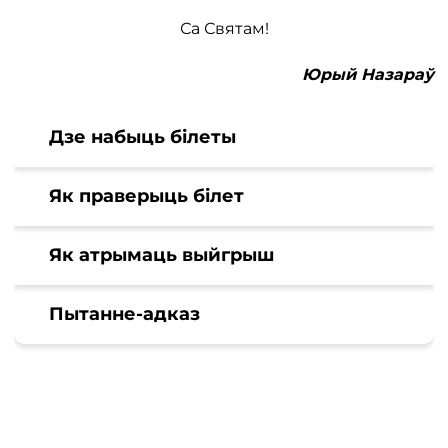
Са Святам!
Юрый Назараў
Дзе набыць білеты
Як праверыць білет
Як атрымаць выйгрыш
Пытанне-адказ