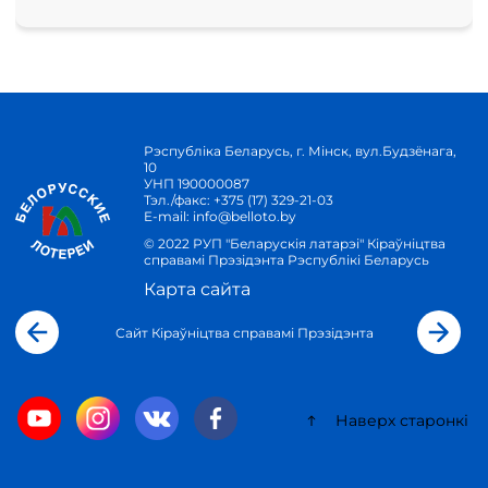
Рэспубліка Беларусь, г. Мінск, вул.Будзёнага,
10
УНП 190000087
Тэл./факс:
+375 (17) 329-21-03
E-mail:
info@belloto.by
© 2022 РУП "Беларускія латарэі" Кіраўніцтва
справамі Прэзідэнта Рэспублікі Беларусь
Карта сайта
Сайт Кіраўніцтва справамі Прэзідэнта
Наверх старонкі