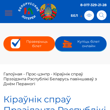
8-017-329-21-28
Праверыць
Купіць білет
білет
онлайн
Галоўная
-
Прэс-цэнтр
-
Кіраўнік спраў
Прэзідэнта Рэспублікі Беларусь павіншаваў з
Днём Перамогі
Кіраўнік спраў