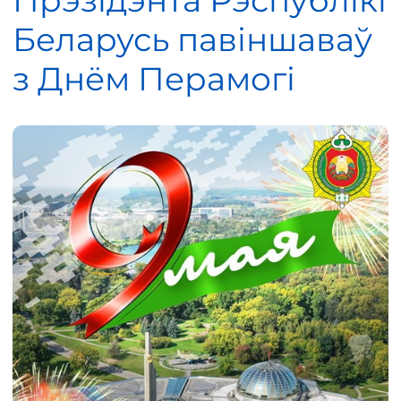
Прэзідэнта Рэспублікі
Беларусь павіншаваў
з Днём Перамогі