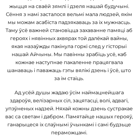
жыцця на сваёй зямлі і дзеля нашай будучыні.
Сёння з намі засталося вельмі мала людзей, якім
мы можам асабіста падзякаваць за іх мужнасць.
Таму ўсё важней становіцца захаванне памяці аб
героях і нявінных ахвярах той далёкай вайны,
якая назаўжды пакінула горкі след у гісторыі
нашай Айчыны. Мы павінны зрабіць усё, каб
кожнае наступнае пакаленне працягвала
шанаваць і паважаць гэты вялікі дзень і ўсё, што
за ім стаіць.
Ад усёй душы жадаю ўсім наймацнейшага
здароўя, велізарных сіл, зацятасці, волі, адвагі,
упэўненых надзей. Няхай кожны дзень сустракае
вас са светам і дабром. Памятайце нашых герояў,
ганарыцеся іх слаўнымі ўчынкамі і самі будзьце
пераможцамі.