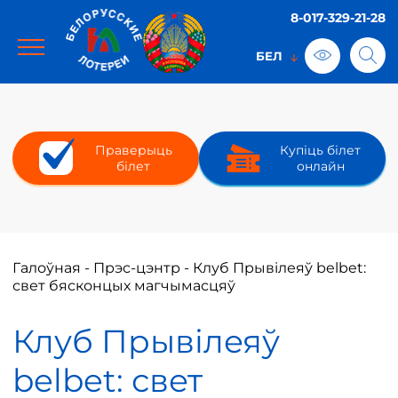
8-017-329-21-28
Праверыць
Купіць білет
білет
онлайн
Галоўная
-
Прэс-цэнтр
-
Клуб Прывілеяў belbet:
свет бясконцых магчымасцяў
Клуб Прывілеяў
belbet: свет