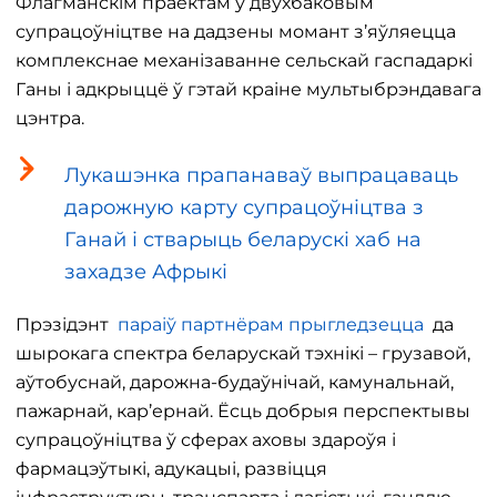
Флагманскім праектам у двухбаковым
супрацоўніцтве на дадзены момант з’яўляецца
комплекснае механізаванне сельскай гаспадаркі
Ганы і адкрыццё ў гэтай краіне мультыбрэндавага
цэнтра.
Лукашэнка прапанаваў выпрацаваць
дарожную карту супрацоўніцтва з
Ганай і стварыць беларускі хаб на
захадзе Афрыкі
Прэзідэнт
параіў партнёрам прыгледзецца
да
шырокага спектра беларускай тэхнікі – грузавой,
аўтобуснай, дарожна-будаўнічай, камунальнай,
пажарнай, кар’ернай. Ёсць добрыя перспектывы
супрацоўніцтва ў сферах аховы здароўя і
фармацэўтыкі, адукацыі, развіцця