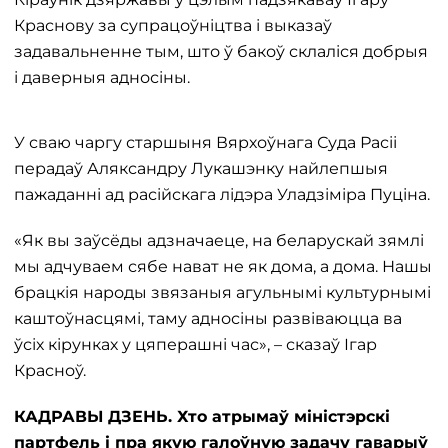
Краснову за супрацоўніцтва і выказаў
задавальненне тым, што ў бакоў склаліся добрыя
і даверныя адносіны.
У сваю чаргу старшыня Вярхоўнага Суда Расіі
перадаў Аляксандру Лукашэнку найлепшыя
пажаданні ад расійскага лідэра Уладзіміра Пуціна.
«Як вы заўсёды адзначаеце, на беларускай зямлі
мы адчуваем сябе нават не як дома, а дома. Нашы
брацкія народы звязаныя агульнымі культурнымі
каштоўнасцямі, таму адносіны развіваюцца ва
ўсіх кірунках у цяперашні час», – сказаў Ігар
Красноў.
КАДРАВЫ ДЗЕНЬ. Хто атрымаў міністэрскі
партфель і пра якую галоўную задачу гаварыў