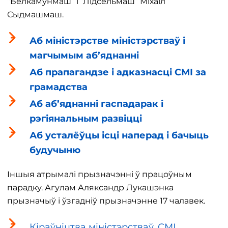
“Белкамунмаш” і “Лідсельмаш” Міхаіл
Сыдмашмаш.
Аб міністэрстве міністэрстваў і
магчымым аб’яднанні
Аб прапагандзе і адказнасці СМІ за
грамадства
Аб аб’яднанні гаспадарак і
рэгіянальным развіцці
Аб усталёўцы ісці наперад і бачыць
будучыню
Іншыя атрымалі прызначэнні ў працоўным
парадку. Агулам Аляксандр Лукашэнка
прызначыў і ўзгадніў прызначэнне 17 чалавек.
Кіраўніцтва міністэрстваў, СМІ,