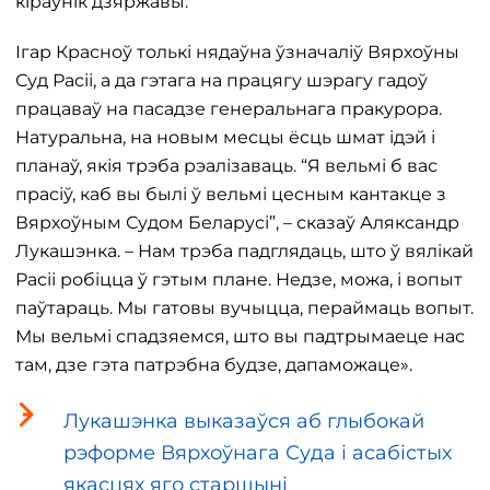
кіраўнік дзяржавы.
Ігар Красноў толькі нядаўна ўзначаліў Вярхоўны
Суд Расіі, а да гэтага на працягу шэрагу гадоў
працаваў на пасадзе генеральнага пракурора.
Натуральна, на новым месцы ёсць шмат ідэй і
планаў, якія трэба рэалізаваць. “Я вельмі б вас
прасіў, каб вы былі ў вельмі цесным кантакце з
Вярхоўным Судом Беларусі”, – сказаў Аляксандр
Лукашэнка. – Нам трэба падглядаць, што ў вялікай
Расіі робіцца ў гэтым плане. Недзе, можа, і вопыт
паўтараць. Мы гатовы вучыцца, пераймаць вопыт.
Мы вельмі спадзяемся, што вы падтрымаеце нас
там, дзе гэта патрэбна будзе, дапаможаце».
Лукашэнка выказаўся аб глыбокай
рэформе Вярхоўнага Суда і асабістых
якасцях яго старшыні