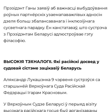
Прэзідэнт Ганы заявіў аб важнасці выбудоўвання
роўных партнёрскіх узаемапаважлівых адносін
дзеля больш збалансаванага і інклюзіўнага
сусветнага парадку. Ён канстатаваў, што сустрэча
з Прэзідэнтам Беларусі адлюстроўвае гэту
філасофію.
ВЫСОКІЯ ТЭХНАЛОГІІ. Які расійскі досвед у
судовай сістэме зацікавіў Беларусь
Аляксандр Лукашэнка 9 чэрвеня сустрэўся са
старшынёй Вярхоўнага Суда Расійскай
Федэрацыі Ігарам Красновым.
У Вярхоўным Судзе Беларусі ў перыяд візіту
высокага расійскага госця быў арганізаваны