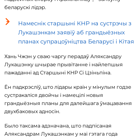
беларускі лідэр.
Намеснік старшыні КНР на сустрэчы з
Лукашэнкам заявіў аб грандыёзных
планах супрацоўніцтва Беларусі і Кітая
Хань Чжэн у сваю чаргу перадаў Аляксандру
Лукашэнку шчырае прывітанне і найлепшыя
пажаданні ад Старшыні КНР Сі Цзіньпіна.
Ён падкрэсліў, што лідары ​​краін у мінулым годзе
сустракаліся двойчы і намецілі новыя
грандыёзныя планы для далейшага ўмацавання
двухбаковых адносін.
Было таксама адзначана, што падпісаная
Аляксандрам Лукашэнкам у маі гэтага года