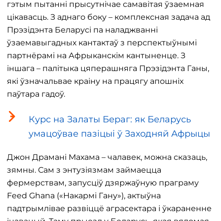
гэтым пытанні прысутнічае самавітая ўзаемная
цікавасць. З аднаго боку – комплексная задача ад
Прэзідэнта Беларусі па наладжванні
ўзаемавыгадных кантактаў з перспектыўнымі
партнёрамі на Афрыканскім кантыненце. З
іншага – палітыка цяперашняга Прэзідэнта Ганы,
які ўзначальвае краіну на працягу апошніх
паўтара гадоў.
Курс на Залаты Бераг: як Беларусь
умацоўвае пазіцыі ў Заходняй Афрыцы
Джон Драмані Махама – чалавек, можна сказаць,
зямны. Сам з энтузіязмам займаецца
фермерствам, запусціў дзяржаўную праграму
Feed Ghana («Накармі Гану»), актыўна
падтрымлівае развіццё аграсектара і ўкараненне