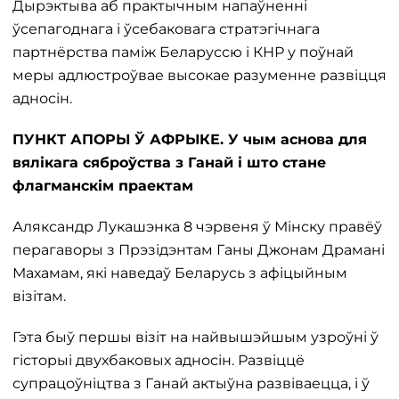
Дырэктыва аб практычным напаўненні
ўсепагоднага і ўсебаковага стратэгічнага
партнёрства паміж Беларуссю і КНР у поўнай
меры адлюстроўвае высокае разуменне развіцця
адносін.
ПУНКТ АПОРЫ Ў АФРЫКЕ. У чым аснова для
вялікага сяброўства з Ганай і што стане
флагманскім праектам
Аляксандр Лукашэнка 8 чэрвеня ў Мінску правёў
перагаворы з Прэзідэнтам Ганы Джонам Драмані
Махамам, які наведаў Беларусь з афіцыйным
візітам.
Гэта быў першы візіт на найвышэйшым узроўні ў
гісторыі двухбаковых адносін. Развіццё
супрацоўніцтва з Ганай актыўна развіваецца, і ў