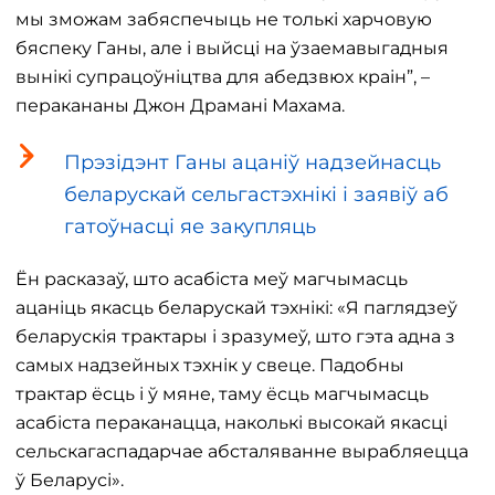
мы зможам забяспечыць не толькі харчовую
бяспеку Ганы, але і выйсці на ўзаемавыгадныя
вынікі супрацоўніцтва для абедзвюх краін”, –
перакананы Джон Драмані Махама.
Прэзідэнт Ганы ацаніў надзейнасць
беларускай сельгастэхнікі і заявіў аб
гатоўнасці яе закупляць
Ён расказаў, што асабіста меў магчымасць
ацаніць якасць беларускай тэхнікі: «Я паглядзеў
беларускія трактары і зразумеў, што гэта адна з
самых надзейных тэхнік у свеце. Падобны
трактар ​​ёсць і ў мяне, таму ёсць магчымасць
асабіста пераканацца, наколькі высокай якасці
сельскагаспадарчае абсталяванне вырабляецца
ў Беларусі».