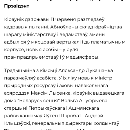
Прэзідэнт
Кіраўнік дзяржавы 11 чэрвеня разгледзеў
кадравыя пытанні. Абноўлены склад кіраўніцтва
шэрагу міністэрстваў і ведамстваў, змены
адбыліся ў мясцовай вертыкалі і дыпламатычным
корпусе, новыя асобы – у руля
прампрадпрыемстваў і ў медыясферы.
Традыцыйна з кімсьці Аляксандр Лукашэнка
паразмаўляў асабіста. У іх ліку новыя міністр
прыродных рэсурсаў і аховы навакольнага
асяроддзя Максім Лысенка, кіраўнік выдавецкага
дома “Беларусь сёння” Вольга Ануфрыева,
старшыні Петрыкаўскага і Ашмянскага
райвыканкамаў Яўген Шкробат і Андрэй
Клышэўскі, генеральныя дырэктары холдынгаў