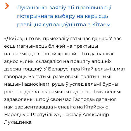
Лукашэнка заявіў аб правільнасці
гістарычнага выбару на карысць
развіцця супрацоўніцтва з Кітаем
«Добра, што вы прыехалі ў гэты час да нас. У вас
ёсць магчымасць бліжэй на практыцы
пазнаёміцца ​​з нашай краінай. Што да нашых
адносін, яны складаліся на працягу апошніх
дзесяцігоддзяў. У Беларусі пра Кітай вельмі шмат
гавораць. За гэтымі размовамі, палітычнымі
нашымі адносінамі рушыў услед вельмі бурны
рост гандлёва-эканамічных адносін. І мы вельмі
задаволены, што ў свой час Гасподзь дапамог
нам зарыентавацца менавіта на Кітайскую
Народную Рэспубліку», – сказаў Аляксандр
Лукашэнка.