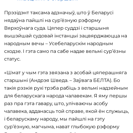
Прэзідэнт таксама адзначыў, што ў Беларусі
нядаўна пайшлі на сур’ёзную рэформу
Вярхоўнага суда. Цяпер суддзі і старшыня
вышэйшай судовай інстанцыі зацвярджаюцца на
народным вечы – Усебеларускім народным
сходзе. І гэта само па сабе надае вельмі сур’ёзны
статус.
«Шмат у чым гэта звязана з асобай цяперашняга
старшыні (Андрэя Шведа. – Заўвага БЕЛТА). Бо
такія рэзкія рухі трэба рабіць з вельмі надзейным
для беларускага народа чалавекам. Я яму першы
раз пра гэта гавару, што, улічваючы асобу
чалавека, адданасць той справе, якой ён служыць,
і беларускаму народу, мы пайшлі на гэту
сур’ёзную, магчыма, нават глыбокую рэформу