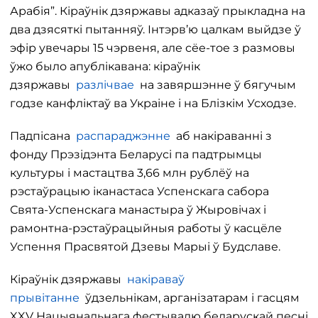
Арабія”. Кіраўнік дзяржавы адказаў прыкладна на
два дзясяткі пытанняў. Інтэрв’ю цалкам выйдзе ў
эфір увечары 15 чэрвеня, але сёе-тое з размовы
ўжо было апублікавана: кіраўнік
дзяржавы
разлічвае
на завяршэнне ў бягучым
годзе канфліктаў ва Украіне і на Блізкім Усходзе.
Падпісана
распараджэнне
аб накіраванні з
фонду Прэзідэнта Беларусі па падтрымцы
культуры і мастацтва 3,66 млн рублёў на
рэстаўрацыю іканастаса Успенскага сабора
Свята-Успенскага манастыра ў Жыровічах і
рамонтна-рэстаўрацыйныя работы ў касцёле
Успення Прасвятой Дзевы Марыі ў Будславе.
Кіраўнік дзяржавы
накіраваў
прывітанне
ўдзельнікам, арганізатарам і гасцям
XXV Нацыянальнага фестывалю беларускай песні