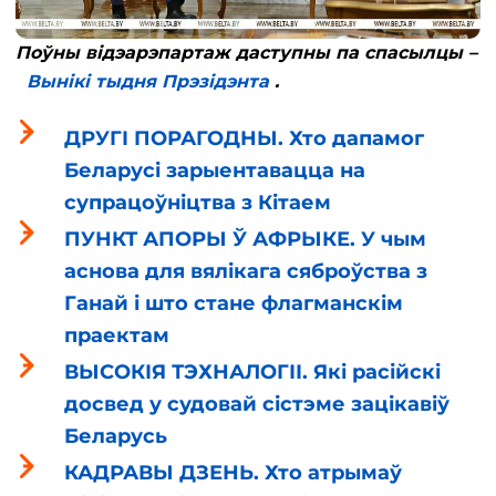
Поўны відэарэпартаж даступны па спасылцы –
Вынікі тыдня Прэзідэнта
.
ДРУГІ ПОРАГОДНЫ. Хто дапамог
Беларусі зарыентавацца на
супрацоўніцтва з Кітаем
ПУНКТ АПОРЫ Ў АФРЫКЕ. У чым
аснова для вялікага сяброўства з
Ганай і што стане флагманскім
праектам
ВЫСОКІЯ ТЭХНАЛОГІІ. Які расійскі
досвед у судовай сістэме зацікавіў
Беларусь
КАДРАВЫ ДЗЕНЬ. Хто атрымаў