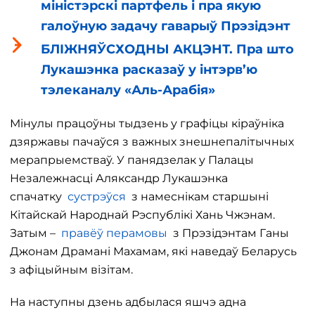
міністэрскі партфель і пра якую
галоўную задачу гаварыў Прэзідэнт
БЛІЖНЯЎСХОДНЫ АКЦЭНТ. Пра што
Лукашэнка расказаў у інтэрв’ю
тэлеканалу «Аль-Арабія»
Мінулы працоўны тыдзень у графіцы кіраўніка
дзяржавы пачаўся з важных знешнепалітычных
мерапрыемстваў. У панядзелак у Палацы
Незалежнасці Аляксандр Лукашэнка
спачатку
сустрэўся
з намеснікам старшыні
Кітайскай Народнай Рэспублікі Хань Чжэнам.
Затым –
правёў перамовы
з Прэзідэнтам Ганы
Джонам Драмані Махамам, які наведаў Беларусь
з афіцыйным візітам.
На наступны дзень адбылася яшчэ адна