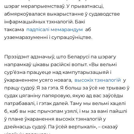
шэраг мерапрыемстваў. У прыватнасці,
абмяркоўвалася выкарыстанне ў судаводстве
інфармацыйных тэхналогій. Бакі
таксама
падпісалі мемарандум
аб
узаемаразуменні і супрацоўніцтве.
Прэзідэнт адзначыў, што Беларусі па шэрагу
напрамкаў цікавы расійскі вопыт. «Вы вельмі
сур’ёзна працуеце над кампутарызацыяй і
ўкараненнем усяго новага,
высокіх тэхналогій
у
працу судоў. Я за гэта. Я больш за ўсё не трываю ў
судах цяганіну папяровую, якую ад вас заўсёды
патрабавалі, і гэтак далей. Таму мы вельмі хацелі
б, каб вы нас прычэпам узялі, і мы за вамі пайшлі
ў плане ўкаранення высокіх тэхналогій у
дзейнасць судоў. Па ўсёй вертыкалі», – сказаў