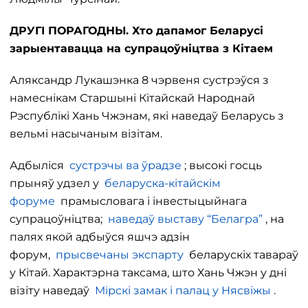
ДРУГІ ПОРАГОДНЫ. Хто дапамог Беларусі
зарыентавацца на супрацоўніцтва з Кітаем
Аляксандр Лукашэнка 8 чэрвеня сустрэўся з
намеснікам Старшыні Кітайскай Народнай
Рэспублікі Хань Чжэнам, які наведаў Беларусь з
вельмі насычаным візітам.
Адбыліся
сустрэчы ва ўрадзе
; высокі госць
прыняў удзел у
беларуска-кітайскім
форуме
прамысловага і інвестыцыйнага
супрацоўніцтва;
наведаў выставу “Белагра”
, на
палях якой адбыўся яшчэ адзін
форум,
прысвечаны экспарту
беларускіх тавараў
у Кітай. Характэрна таксама, што Хань Чжэн у дні
візіту наведаў
Мірскі замак і палац у Нясвіжы
.