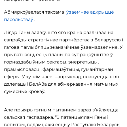
Абмяркоўвалася таксама
ўзаемнае адкрыццё
пасольстваў
.
Лідэр Ганы заявіў, што яго краіна разлічвае на
сапраўды стратэгічнае партнёрства з Беларуссю і
гатова паглыбляць эканамічнае ўзаемадзеянне. У
прыватнасці, ёсць планы па супрацоўніцтве ў
горназдабыўным сектары, энергетыцы,
прамысловасці, фармацэўтыцы, гуманітарнай
сферы. У хуткім часе, напрыклад, плануецца візіт
дэлегацыі БелАЗа для абмеркавання магчымых
сумесных крокаў.
Але прыярытэтным пытаннем зараз з’яўляецца
сельская гаспадарка. “З патэнцыялам Ганы і
вопытам, ведамі, якія ёсць у Рэспублікі Беларусь,