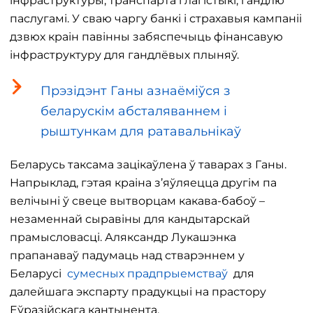
інфраструктуры, транспарта і лагістыкі, гандлю
паслугамі. У сваю чаргу банкі і страхавыя кампаніі
дзвюх краін павінны забяспечыць фінансавую
інфраструктуру для гандлёвых плыняў.
Прэзідэнт Ганы азнаёміўся з
беларускім абсталяваннем і
рыштункам для ратавальнікаў
Беларусь таксама зацікаўлена ў таварах з Ганы.
Напрыклад, гэтая краіна з’яўляецца другім па
велічыні ў свеце вытворцам какава-бабоў –
незаменнай сыравіны для кандытарскай
прамысловасці. Аляксандр Лукашэнка
прапанаваў падумаць над стварэннем у
Беларусі
сумесных прадпрыемстваў
для
далейшага экспарту прадукцыі на прастору
Еўразійскага кантынента.