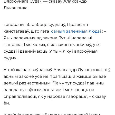
Вярхоўнага Суда», — сказаў Аляксандр
Лукашэнка.
Гаворачы аб рабоце суддзяў, Прэзідэнт
канстатаваў, што гэта
самыя залежныя людзі
: –
Яны залежныя ад закона. Тут ні налева, ні
направа. Тыя межы, якія закон вызначыў, у іх
суддзі і дзейнічаюць. У тым ліку і вярхоўныя
суды».
У той жа час, заўважыў Аляксандр Лукашэнка, ні ў
адным законе ўсё не прапішаш, а жыццё бывае
вельмі разнастайным. “Таму тут суддзі павінны
валодаць пэўным вопытам і меркаваць па
справядлівасці, як у народзе гавораць”, – сказаў
ён.
Кіраўнік дзяржавы ў цэлым падзякаваў Ігару