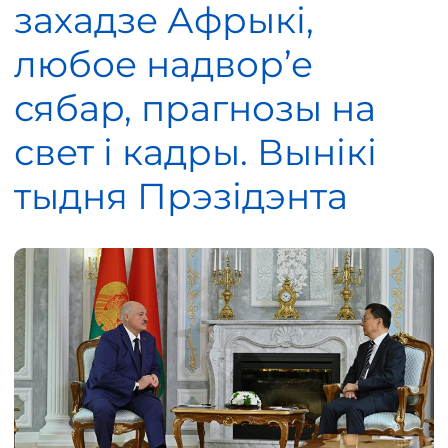
захадзе Афрыкі,
любое надвор’е
сябар, прагнозы на
свет і кадры. Вынікі
тыдня Прэзідэнта