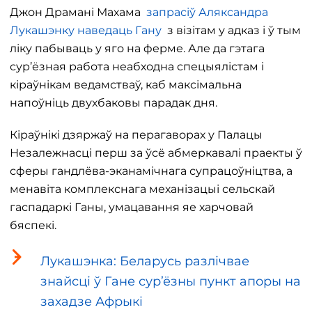
Джон Драмані Махама
запрасіў Аляксандра
Лукашэнку наведаць Гану
з візітам у адказ і ў тым
ліку пабываць у яго на ферме. Але да гэтага
сур’ёзная работа неабходна спецыялістам і
кіраўнікам ведамстваў, каб максімальна
напоўніць двухбаковы парадак дня.
Кіраўнікі дзяржаў на перагаворах у Палацы
Незалежнасці перш за ўсё абмеркавалі праекты ў
сферы гандлёва-эканамічнага супрацоўніцтва, а
менавіта комплекснага механізацыі сельскай
гаспадаркі Ганы, умацавання яе харчовай
бяспекі.
Лукашэнка: Беларусь разлічвае
знайсці ў Гане сур’ёзны пункт апоры на
захадзе Афрыкі