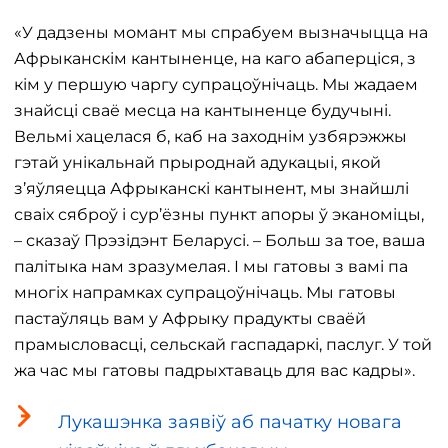
«У дадзены момант мы спрабуем вызначыцца на
Афрыканскім кантыненце, на каго абаперціся, з
кім у першую чаргу супрацоўнічаць. Мы жадаем
знайсці сваё месца на кантыненце будучыні.
Вельмі хацелася б, каб на заходнім узбярэжжы
гэтай унікальнай прыроднай адукацыі, якой
з’яўляецца Афрыканскі кантынент, мы знайшлі
сваіх сяброў і сур’ёзны пункт апоры ў эканоміцы,
– сказаў Прэзідэнт Беларусі. – Больш за тое, ваша
палітыка нам зразумелая. І мы гатовы з вамі па
многіх напрамках супрацоўнічаць. Мы гатовы
пастаўляць вам у Афрыку прадукты сваёй
прамысловасці, сельскай гаспадаркі, паслуг. У той
жа час мы гатовы падрыхтаваць для вас кадры».
Лукашэнка заявіў аб пачатку новага