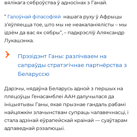
вялікага сяброўства ў адносінах з Ганай.
”
Галоўнай філасофіяй
нашага руху ў Афрыцы
з’яўляецца тое, што мы не неакаланіялісты – мы
ідзём да вас як сябры”, – падкрэсліў Аляксандр
Лукашэнка.
Прэзідэнт Ганы: разлічваем на
сапраўды стратэгічнае партнёрства з
Беларуссю
Дарэчы, нядаўна Беларусь адной з першых на
пляцоўцы Генасамблеі ААН далучылася да
ініцыятывы Ганы, якая прызнае гандаль рабамі
найцяжкім злачынствам супраць чалавечнасці, і
стала адзінай еўрапейскай краінай — суаўтарам
адпаведнай рэзалюцыі.