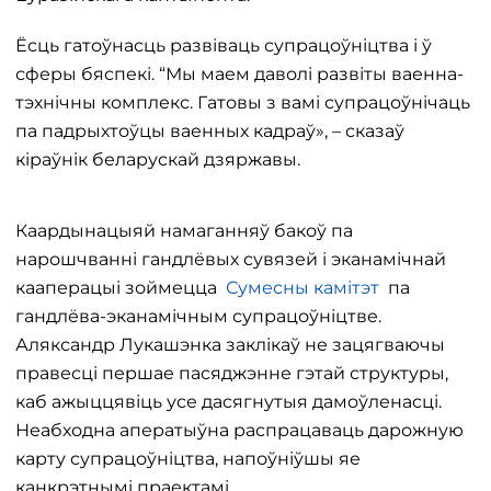
Ёсць гатоўнасць развіваць супрацоўніцтва і ў
сферы бяспекі. “Мы маем даволі развіты ваенна-
тэхнічны комплекс. Гатовы з вамі супрацоўнічаць
па падрыхтоўцы ваенных кадраў», – сказаў
кіраўнік беларускай дзяржавы.
Каардынацыяй намаганняў бакоў па
нарошчванні гандлёвых сувязей і эканамічнай
кааперацыі зоймецца
Сумесны камітэт
па
гандлёва-эканамічным супрацоўніцтве.
Аляксандр Лукашэнка заклікаў не зацягваючы
правесці першае пасяджэнне гэтай структуры,
каб ажыццявіць усе дасягнутыя дамоўленасці.
Неабходна аператыўна распрацаваць дарожную
карту супрацоўніцтва, напоўніўшы яе
канкрэтнымі праектамі.