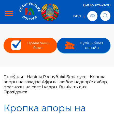
8-017-329-21-28
Праверыць
Купіць білет
білет
онлайн
Галоўная
-
Навіны Рэспублікі Беларусь
-
Кропка
апоры на захадзе Афрыкі, любое надвор’е сябар,
прагнозы на свет і кадры. Вынікі тыдня
Прэзідэнта
Кропка апоры на