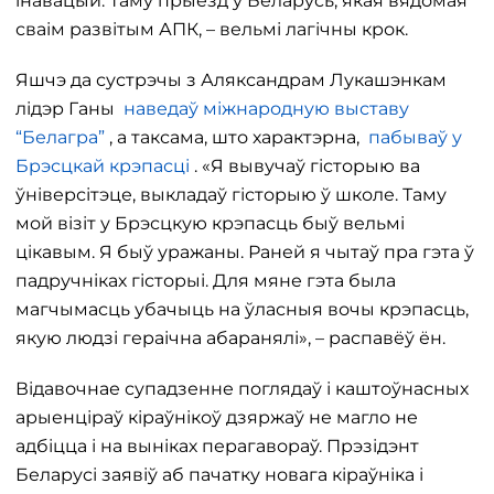
інавацый. Таму прыезд у Беларусь, якая вядомая
сваім развітым АПК, – вельмі лагічны крок.
Яшчэ да сустрэчы з Аляксандрам Лукашэнкам
лідэр Ганы
наведаў міжнародную выставу
“Белагра”
, а таксама, што характэрна,
пабываў у
Брэсцкай крэпасці
. «Я вывучаў гісторыю ва
ўніверсітэце, выкладаў гісторыю ў школе. Таму
мой візіт у Брэсцкую крэпасць быў вельмі
цікавым. Я быў уражаны. Раней я чытаў пра гэта ў
падручніках гісторыі. Для мяне гэта была
магчымасць убачыць на ўласныя вочы крэпасць,
якую людзі гераічна абаранялі», – распавёў ён.
Відавочнае супадзенне поглядаў і каштоўнасных
арыенціраў кіраўнікоў дзяржаў не магло не
адбіцца і на выніках перагавораў. Прэзідэнт
Беларусі заявіў аб пачатку новага кіраўніка і