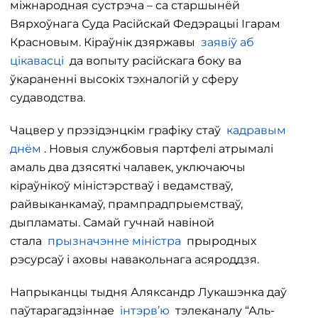
міжнародная сустрэча – са старшынёй
Вярхоўнага Суда Расійскай Федэрацыі Ігарам
Красновым. Кіраўнік дзяржавы
заявіў аб
цікавасці
да вопыту расійскага боку ва
ўкараненні высокіх тэхналогій у сферу
судаводства.
Чацвер у прэзідэнцкім графіку стаў
кадравым
днём
. Новыя службовыя партфелі атрымалі
амаль два дзясяткі чалавек, уключаючы
кіраўнікоў міністэрстваў і ведамстваў,
райвыканкамаў, прампрадпрыемстваў,
дыпламаты. Самай гучнай навіной
стала
прызначэнне міністра
прыродных
рэсурсаў і аховы навакольнага асяроддзя.
Напрыканцы тыдня Аляксандр Лукашэнка даў
паўтарагадзіннае
інтэрв’ю
тэлеканалу “Аль-