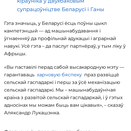
кіраўніка ў двухбаковым
супрацоўніцтве Беларусі і Ганы
Гэта значыць, у Беларусі ёсць поўны цыкл
кампетэнцый — ад машынабудавання і
ўгнаенняў да профільнай адукацыі і аграрнай
навукі. Усё гэта – да паслуг партнёраў, у тым ліку ў
Афрыцы.
«Вы паставілі перад сабой высакародную мэту —
гарантаваць
харчовую бяспеку
праз развіццё
сельскай гаспадаркі і перш за ўсё механізацыю
сельскай гаспадаркі. Мы – машынабудаўнічая
краіна з развітой сельскай гаспадаркай, і ў гэтых
адносінах мы можам быць вам цікавыя», – сказаў
Аляксандр Лукашэнка.