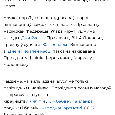
і паэзіі.
Аляксандр Лукашэнка адрасаваў шэраг
віншаванняў замежным лідэрам. Прэзідэнту
Расійскай Федэрацыі Уладзіміру Пуціну – з
нагоды
Дня Расіі
, а Прэзідэнту ЗША Дональду
Трампу ў сувязі з
80-годдзем
. Віншаванне
з
Днём Незалежнасці
таксама накіравана
Прэзідэнту Філіпін Фердынанду Маркасу –
малодшаму.
Тыдзень, на жаль, адзначыўся не толькі
пазітыўнымі навінамі: Прэзідэнт з розных нагодаў
накіраваў спачуванні
кіраўніцтву
Філіпін
,
Зімбабвэ
,
Тайланда
,
родным і блізкім
народнай артысткі
СССР
Людмілы Чурсінай.