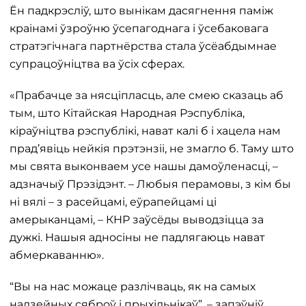
Ён падкрэсліў, што вынікам дасягнення паміж
краінамі ўзроўню ўсепагоднага і ўсебаковага
стратэгічнага партнёрства стала ўсёабдымнае
супрацоўніцтва ва ўсіх сферах.
«Прабачце за нясціпласць, але смею сказаць аб
тым, што Кітайская Народная Рэспубліка,
кіраўніцтва рэспублікі, нават калі б і хацела нам
прад’явіць нейкія прэтэнзіі, не змагло б. Таму што
мы свята выконваем усе нашы дамоўленасці, –
адзначыў Прэзідэнт. – Любыя перамовы, з кім бы
ні вялі – з расейцамі, еўрапейцамі ці
амерыканцамі, – КНР заўсёды выводзіцца за
дужкі. Нашыя адносіны не падлягаюць нават
абмеркаванню».
“Вы на нас можаце разлічваць, як на самых
надзейных сяброў і прыхільнікаў”, – запэўніў