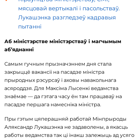
мясцовай вертыкалі і пасольстваў.
Лукашэнка разгледзеў кадравыя
пытанні
Аб міністэрстве міністэрстваў і магчымым
аб’яднанні
Самым гучным прызначэннем дня стала
закрыццё вакансіі на пасадзе міністра
прыродных рэсурсаў і аховы навакольнага
асяроддзя. Для Максіма Лысенкі ведамства
знаёмае — да гэтага часу ён там працаваў на
пасадзе першага намесніка міністра.
Пры гэтым цяперашняй работай Мінпрыроды
Аляксандр Лукашэнка не задаволены, а якасць
работы ведамства так ці інакш залежыць ад усяго