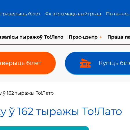
 праверыць білет
Як атрымаць выйгрыш
Пытанне-
азапісы тыражоў То!Лато
Прэс-цэнтр
Праца п
верыць білет
Купіць бі
у ў 162 тыражы То!Лато
у ў 162 тыражы То!Лато