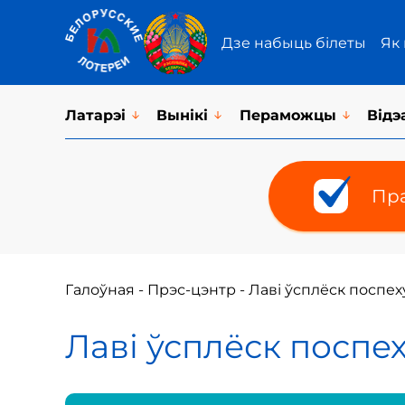
Дзе набыць білеты
Як
Латарэi
Вынікі
Пераможцы
Відэ
Пра
Галоўная
-
Прэс-цэнтр
-
Лаві ўсплёск поспех
Лаві ўсплёск поспех