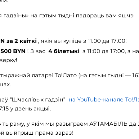
ым.
я гадзіны» на гэтым тыдні падораць вам яшчэ
 за 2 квіткі
, якія вы купіце з 11:00 да 17:00!
 500 BYN
! З вас
4 білетыкі
з 11:00 да 17:00, з н
вёрку!
ыражнай латарэі То!Лато (на гэтым тыдні — 162
шах.
аў “Шчаслівых гадзін”
на YouTube-канале То!Л
:15 у дзень акцыі.
66 тыражу, у якім мы разыграем АЎТАМАБІЛЬ да 
ой выйгрыш прама зараз!