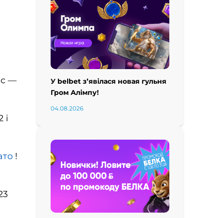
ас —
У belbet з’явілася новая гульня
Гром Алімпу!
04.08.2026
 і
ато
!
23