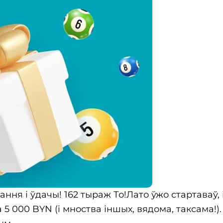
ня і ўдачы! 162 тыраж То!Лато ўжо стартаваў, 
5 000 BYN (і мноства іншых, вядома, таксама!).