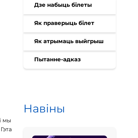
Дзе набыць білеты
Як праверыць білет
Як атрымаць выйгрыш
Пытанне-адказ
Навіны
і мы
 Гэта