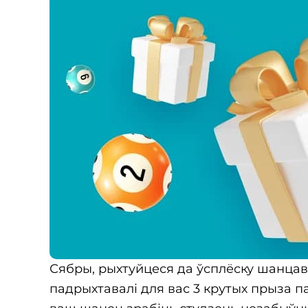
Сябры, рыхтуйцеся да ўсплёску шанцаван
падрыхтавалі для вас 3 крутых прыза па 