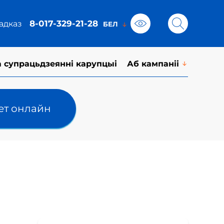
8-017-329-21-28
адказ
а супрацьдзеянні карупцыі
Аб кампаніі
лет онлайн