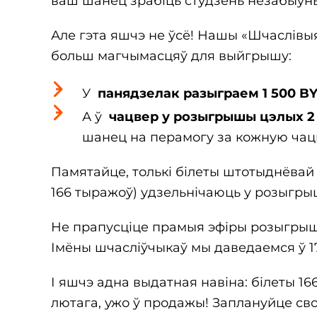
ваш шанец зрабіць студзень незабыўн
Але гэта яшчэ не ўсё! Нашы «Шчаслівы
больш магчымасцяў для выйгрышу:
У
панядзелак разыграем 1 500 BYN
А ў
чацвер у розыгрышы цэлых 2
шанец на перамогу за кожную чац
Памятайце, толькі білеты штотыднёвай т
166 тыражоў) удзельнічаюць у розыгры
Не прапусціце прамыя эфіры розыгрыш
Імёны шчасліўчыкаў мы даведаемся ў 17
І яшчэ адна выдатная навіна: білеты 1
лютага, ужо ў продажы! Заплануйце св