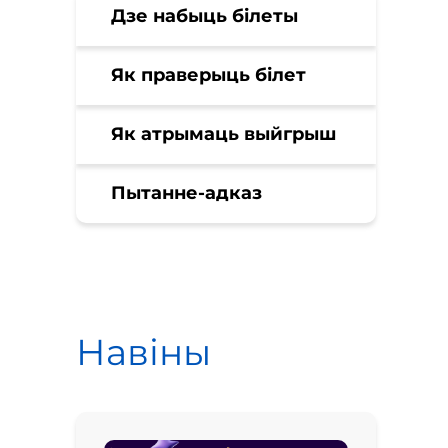
Дзе набыць білеты
Як праверыць білет
Як атрымаць выйгрыш
Пытанне-адказ
Навіны