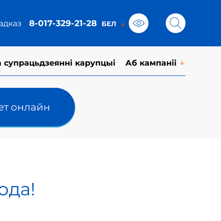
8-017-329-21-28
адказ
а супрацьдзеянні карупцыі
Аб кампаніі
лет онлайн
ода!