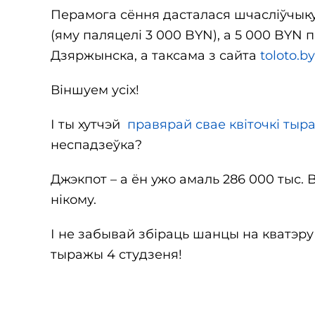
Перамога сёння дасталася шчасліўчыку з
(яму паляцелі 3 000 BYN), а 5 000 BYN 
Дзяржынска, а таксама з сайта
toloto.by
Віншуем усіх!
І ты хутчэй
правярай свае квіточкі тыр
неспадзеўка?
Джэкпот – а ён ужо амаль 286 000 тыс. 
нікому.
І не забывай збіраць шанцы на кватэру 
тыражы 4 студзеня!