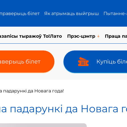
 праверыць білет
Як атрымаць выйгрыш
Пытанне-
азапісы тыражоў То!Лато
Прэс-цэнтр
Праца п
верыць білет
Купіць бі
а падарункі да Новага года!
а падарункі да Новага г