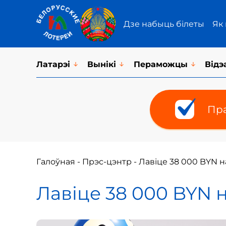
Дзе набыць білеты
Як
Латарэi
Вынікі
Пераможцы
Відэ
Пра
Галоўная
-
Прэс-цэнтр
-
Лавіце 38 000 BYN н
Лавіце 38 000 BYN н