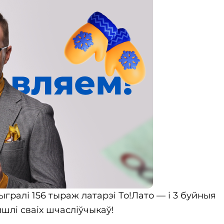
гралі 156 тыраж латарэі То!Лато — і 3 буйныя
йшлі сваіх шчасліўчыкаў!