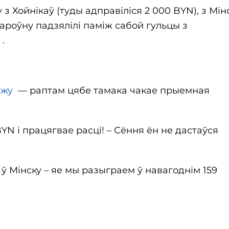
 Хойнікаў (туды адправіліся 2 000 BYN), з Мін
пароўну падзялілі паміж сабой гульцы з
.
ажу
— раптам цябе тамака чакае прыемная
BYN і працягвае расці! – Сёння ён не дастаўся
ў Мінску – яе мы разыграем ў навагоднім 159