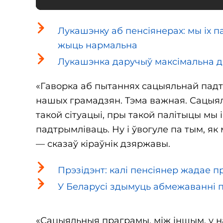
Лукашэнку аб пенсіянерах: мы іх п
жыць нармальна
Лукашэнка даручыў максімальна д
«Гаворка аб пытаннях сацыяльнай падтр
нашых грамадзян. Тэма важная. Сацыял
такой сітуацыі, пры такой палітыцы мы і 
падтрымліваць. Ну і ўвогуле па тым, я
— сказаў кіраўнік дзяржавы.
Прэзідэнт: калі пенсіянер жадае п
У Беларусі здымуць абмежаванні 
«Сацыяльныя праграмы, між іншым, у на