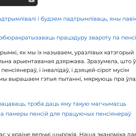
адтрымлівалі і будзем падтрымліваць, яны пав
эбюракратызаваць працэдуру звароту па пенс
ымкі, як мы іх называем, уразлівых катэгорый
ьна арыентаваная дзяржава. Зразумела, што ў
пенсіянераў, і інвалідаў, і дзяцей-сірот мусім
к мы вырашаем гэтыя пытанні, мяркуюць пра ўла
рацаваць, трэба даць яму такую ​​магчымасць
па памеры пенсій для працуючых пенсіянераў
с у краіне вельмі шырокія. Наша эканоміка да