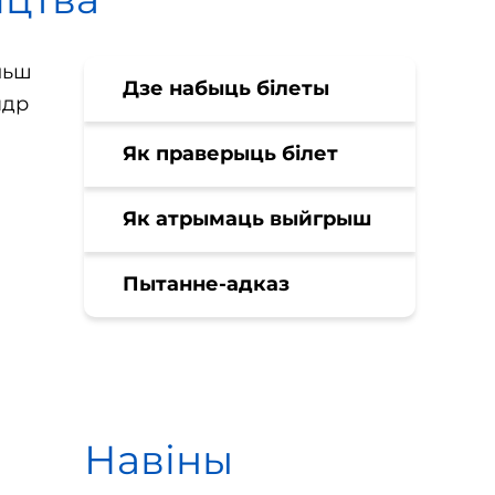
льш
Дзе набыць білеты
ндр
Як праверыць білет
Як атрымаць выйгрыш
Пытанне-адказ
Навіны