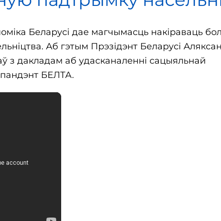
аноміка Беларусі дае магчымасць накіраваць бо
ьніцтва. Аб гэтым Прэзідэнт Беларусі Алякса
ў з дакладам аб удасканаленні сацыяльнай
спандэнт БЕЛТА.