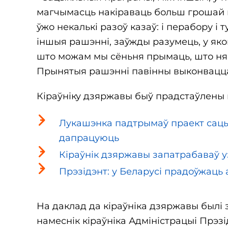
магчымасць накіраваць больш грошай ме
ўжо некалькі разоў казаў: і перабору і
іншыя рашэнні, заўжды разумець, у якой
што можам мы сёньня прымаць, што ня м
Прынятыя рашэнні павінны выконвацца»,
Кіраўніку дзяржавы быў прадстаўлены 
Лукашэнка падтрымаў праект сацы
дапрацуюць
Кіраўнік дзяржавы запатрабаваў 
Прэзідэнт: у Беларусі прадоўжац
На даклад да кіраўніка дзяржавы былі
намеснік кіраўніка Адміністрацыі Прэзі