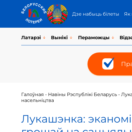
Дзе набыць білеты
Як
Латарэi
Вынікі
Пераможцы
Відэ
Пра
Галоўная
-
Навіны Рэспублікі Беларусь
-
Лука
насельніцтва
Лукашэнка: эканомі
грошай на сацыяль