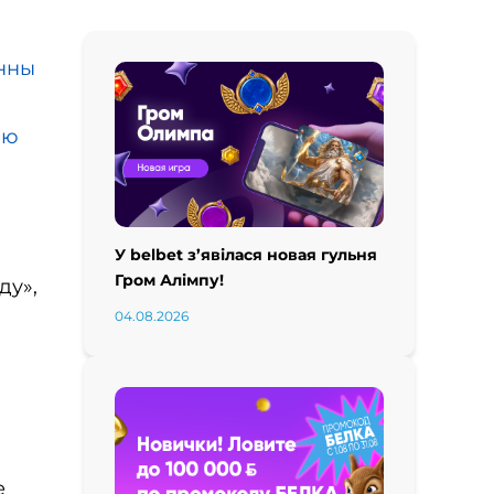
інны
ію
У belbet з’явілася новая гульня
Гром Алімпу!
ду»,
04.08.2026
е