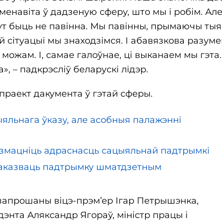
навіта ў дадзеную сферу, што мы і робім. Але
 тут быць не павінна. Мы павінны, прымаючы тыя
 сітуацыі мы знаходзімся. І абавязкова разуме
ожам. І, самае галоўнае, ці выканаем мы гэта.
 – падкрэсліў беларускі лідэр.
праект дакумента ў гэтай сферы.
яльнага ўказу, але асобныя палажэнні
узмацніць адраснасць сацыяльнай падтрымкі
ь аказваць падтрымку шматдзетным
 запрошаны віцэ-прэм’ер Ігар Петрышэнка,
дэнта Аляксандр Ягораў, міністр працы і