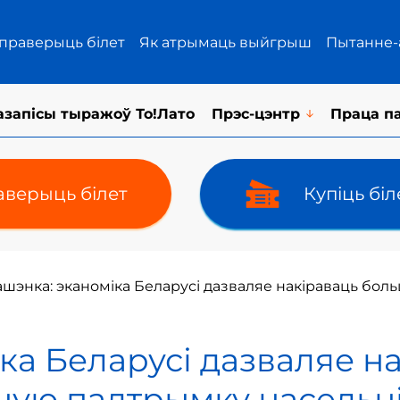
 праверыць білет
Як атрымаць выйгрыш
Пытанне-
азапісы тыражоў То!Лато
Прэс-цэнтр
Праца п
верыць білет
Купіць бі
шэнка: эканоміка Беларусі дазваляе накіраваць бо
ка Беларусі дазваляе н
ную падтрымку насельн