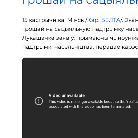
15 кастрычніка, Мінск /
Кар. БЕЛТА
/. Эк
грошай на сацыяльную падтрымку насел
Лукашэнка заявіў, прымаючы чыноўніка
падтрымкі насельніцтва, перадае карэ