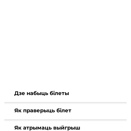
Дзе набыць білеты
Як праверыць білет
Як атрымаць выйгрыш