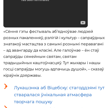
«Сёння гэты фестываль аб’ядноўвае людзей
розных пакаленняў, рэлігій і культур – сапраўдных
знатакоў мастацтва з самымі рознымі перавагамі
– ад авангарду да класікі. Але галоўнае – ён стаў
сапраўды сямейным святам, святам
традыцыйных каштоўнасцяў. Тут жыхары і нашы
госці сапраўды могуць адпачыць душой», – сказаў
кіраўнік дзяржавы.
Лукашэнка аб Віцебску: стагоддзямі тут
стваралася ўнікальная атмасфера
творчага пошуку