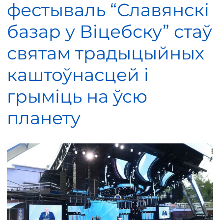
фестываль “Славянскі
базар у Віцебску” стаў
святам традыцыйных
каштоўнасцей і
грыміць на ўсю
планету