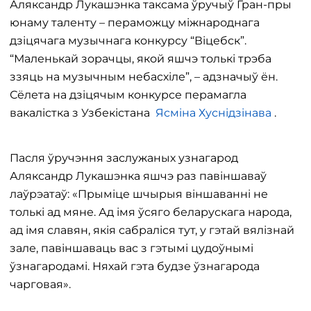
Аляксандр Лукашэнка таксама ўручыў Гран-пры
юнаму таленту – пераможцу міжнароднага
дзіцячага музычнага конкурсу “Віцебск”.
“Маленькай зорачцы, якой яшчэ толькі трэба
ззяць на музычным небасхіле”, – адзначыў ён.
Сёлета на дзіцячым конкурсе перамагла
вакалістка з Узбекістана
Ясміна Хуснідзінава
.
Пасля ўручэння заслужаных узнагарод
Аляксандр Лукашэнка яшчэ раз павіншаваў
лаўрэатаў: «Прыміце шчырыя віншаванні не
толькі ад мяне. Ад імя ўсяго беларускага народа,
ад імя славян, якія сабраліся тут, у гэтай вялізнай
зале, павіншаваць вас з гэтымі цудоўнымі
ўзнагародамі. Няхай гэта будзе ўзнагарода
чарговая».