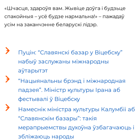
«Шчасця, здароўя вам. Жывіце доўга і будзьце
спакойныя – усё будзе нармальна!» – пажадаў
усім на заканчэнне беларускі лідэр.
Пуцін: “Славянскі базар у Віцебску”
набыў заслужаны міжнародны
аўтарытэт
“Нацыянальны брэнд і міжнародная
падзея”. Міністр культуры Ірана аб
фестывалі ў Віцебску
Намеснік міністра культуры Калумбіі аб
“Славянскім базары”: такія
мерапрыемствы духоўна ўзбагачаюць і
збліжаюць народы