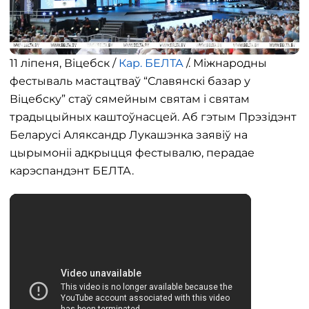
11 ліпеня, Віцебск /
Кар. БЕЛТА
/. Міжнародны
фестываль мастацтваў “Славянскі базар у
Віцебску” стаў сямейным святам і святам
традыцыйных каштоўнасцей. Аб гэтым Прэзідэнт
Беларусі Аляксандр Лукашэнка заявіў на
цырымоніі адкрыцця фестывалю, перадае
карэспандэнт БЕЛТА.