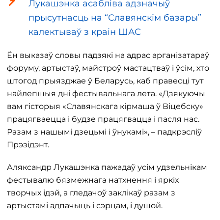
Лукашэнка асабліва адзначыў
прысутнасць на “Славянскім базары”
калектываў з краін ШАС
Ён выказаў словы падзякі на адрас арганізатараў
форуму, артыстаў, майстроў мастацтваў і ўсім, хто
штогод прыязджае ў Беларусь, каб правесці тут
найлепшыя дні фестывальнага лета. «Дзякуючы
вам гісторыя «Славянскага кірмаша ў Віцебску»
працягваецца і будзе працягвацца і пасля нас.
Разам з нашымі дзецьмі і ўнукамі», – падкрэсліў
Прэзідэнт.
Аляксандр Лукашэнка пажадаў усім удзельнікам
фестывалю бязмежнага натхнення і яркіх
творчых ідэй, а гледачоў заклікаў разам з
артыстамі адпачыць і сэрцам, і душой.