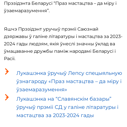
Прэзідэнта Беларусі “Праз мастацтва – да міру і
ўзаемаразумення”.
Яшчэ Прэзідэнт уручыў прэміі Саюзнай
дзяржавы ў галіне літаратуры і мастацтва за 2023-
2024 гады людзям, якія ўнеслі значны ўклад ва
ўмацаванне дружбы паміж народамі Беларусі і
Расіі.
Лукашэнка ўручыў Лепсу спецыяльную
ўзнагароду «Праз мастацтва – да міру і
ўзаемаразумення»
Лукашэнка на “Славянскім базары”
ўручыў прэміі СД у галіне літаратуры і
мастацтва за 2023-2024 гады