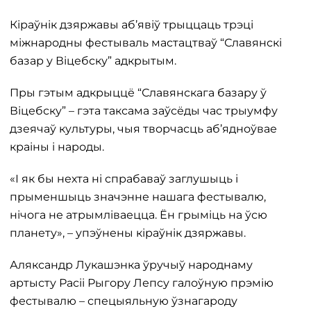
Кіраўнік дзяржавы аб’явіў трыццаць трэці
міжнародны фестываль мастацтваў “Славянскі
базар у Віцебску” адкрытым.
Пры гэтым адкрыццё “Славянскага базару ў
Віцебску” – гэта таксама заўсёды час трыумфу
дзеячаў культуры, чыя творчасць аб’ядноўвае
краіны і народы.
«І як бы нехта ні спрабаваў заглушыць і
прыменшыць значэнне нашага фестывалю,
нічога не атрымліваецца. Ён грыміць на ўсю
планету», – упэўнены кіраўнік дзяржавы.
Аляксандр Лукашэнка ўручыў народнаму
артысту Расіі Рыгору Лепсу галоўную прэмію
фестывалю – спецыяльную ўзнагароду