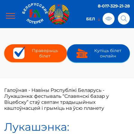
8-017-329-21-28
Праверыць
Купіць білет
білет
онлайн
Галоўная
-
Навіны Рэспублікі Беларусь
-
Лукашэнка: фестываль “Славянскі базар у
Віцебску” стаў святам традыцыйных
каштоўнасцей і грыміць на ўсю планету
Лукашэнка: