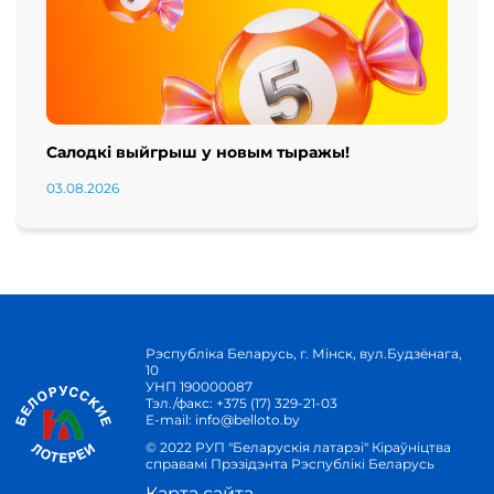
Салодкі выйгрыш у новым тыражы!
03.08.2026
Рэспубліка Беларусь, г. Мінск, вул.Будзёнага,
10
УНП 190000087
Тэл./факс:
+375 (17) 329-21-03
E-mail:
info@belloto.by
© 2022 РУП "Беларускія латарэі" Кіраўніцтва
справамі Прэзідэнта Рэспублікі Беларусь
Карта сайта