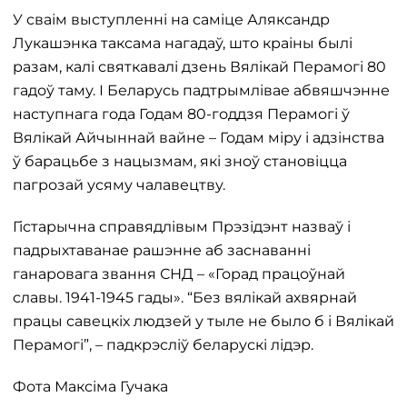
У сваім выступленні на саміце Аляксандр
Лукашэнка таксама нагадаў, што краіны былі
разам, калі святкавалі дзень Вялікай Перамогі 80
гадоў таму. І Беларусь падтрымлівае абвяшчэнне
наступнага года Годам 80-годдзя Перамогі ў
Вялікай Айчыннай вайне – Годам міру і адзінства
ў барацьбе з нацызмам, які зноў становіцца
пагрозай усяму чалавецтву.
Гістарычна справядлівым Прэзідэнт назваў і
падрыхтаванае рашэнне аб заснаванні
ганаровага звання СНД – «Горад працоўнай
славы. 1941-1945 гады». “Без вялікай ахвярнай
працы савецкіх людзей у тыле не было б і Вялікай
Перамогі”, – падкрэсліў беларускі лідэр.
Фота Максіма Гучака