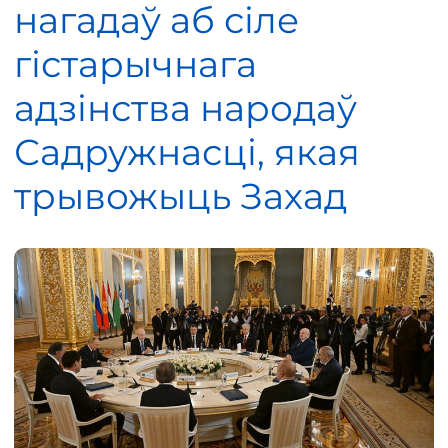
нагадаў аб сіле
гістарычнага
адзінства народаў
Садружнасці, якая
трывожыць Захад