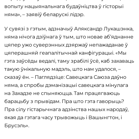
вопыту нацыянальнага будаўніцтва ў гісторыі
няма», – заявіў беларускі лідэр.
У сувязі з гэтым, адзначыў Аляксандр Лукашэнка,
няма нічога дзіўнага ў тым, што новае аб’яднанне
цяпер ужо суверэнных дзяржаў непажаданае ў
цяперашняй геапалітычнай канфігурацыі. «Мы
гэта заўсёды ведалі, таму зрабілі ўсё, каб захаваць
такую ​​ўнікальную мадэль, што нам удалося, –
сказаў ён. – Паглядзіце: Савецкага Саюза даўно
няма, а спробы дэманізацыі савецкага мінулага
на Захадзе не спыняюцца. Там працягваюць
барацьбу з прывідам. Пра што гэта гаворыць?
Пра сілу гістарычнага адзінства нашых народаў,
якая да гэтага часу трывожыць і Вашынгтон, і
Брусэль».