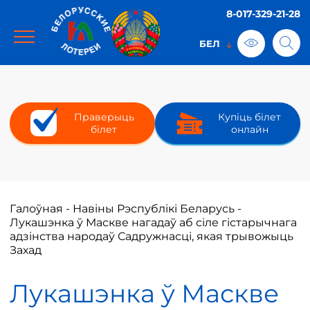
8-017-329-21-28
Праверыць
Купіць білет
білет
онлайн
Галоўная
-
Навіны Рэспублікі Беларусь
-
Лукашэнка ў Маскве нагадаў аб сіле гістарычнага
адзінства народаў Садружнасці, якая трывожыць
Захад
Лукашэнка ў Маскве