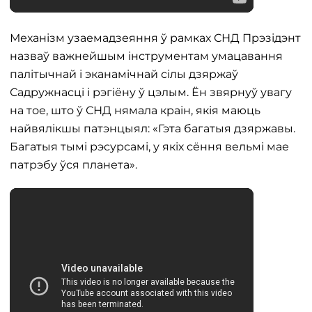
Механізм узаемадзеяння ў рамках СНД Прэзідэнт
назваў важнейшым інструментам умацавання
палітычнай і эканамічнай сілы дзяржаў
Садружнасці і рэгіёну ў цэлым. Ён звярнуў увагу
на тое, што ў СНД нямала краін, якія маюць
найвялікшы патэнцыял: «Гэта багатыя дзяржавы.
Багатыя тымі рэсурсамі, у якіх сёння вельмі мае
патрэбу ўся планета».