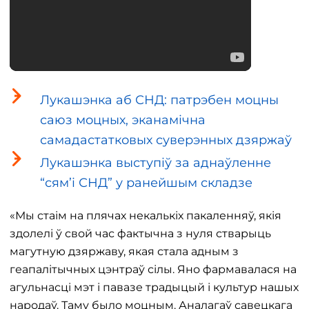
Лукашэнка аб СНД: патрэбен моцны
саюз моцных, эканамічна
самадастатковых суверэнных дзяржаў
Лукашэнка выступіў за аднаўленне
“сям’і СНД” у ранейшым складзе
«Мы стаім на плячах некалькіх пакаленняў, якія
здолелі ў свой час фактычна з нуля стварыць
магутную дзяржаву, якая стала адным з
геапалітычных цэнтраў сілы. Яно фармавалася на
агульнасці мэт і павазе традыцый і культур нашых
народаў. Таму было моцным. Аналагаў савецкага