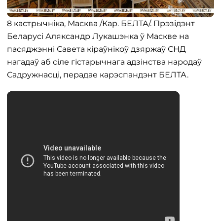
8 кастрычніка, Масква /Кар. БЕЛТА/. Прэзідэнт
Беларусі Аляксандр Лукашэнка ў Маскве на
пасяджэнні Савета кіраўнікоў дзяржаў СНД
нагадаў аб сіле гістарычнага адзінства народаў
Садружнасці, перадае карэспандэнт БЕЛТА.