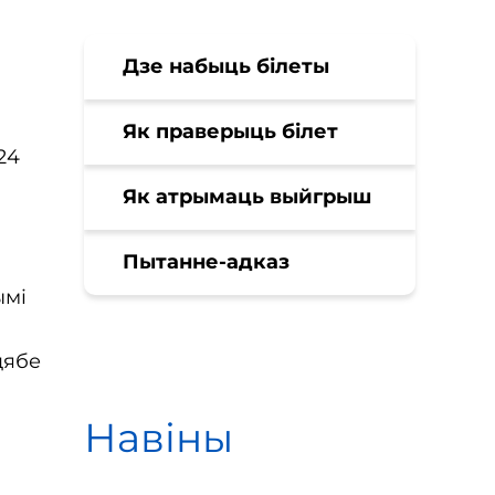
Дзе набыць білеты
Як праверыць білет
24
Як атрымаць выйгрыш
Пытанне-адказ
ымі
цябе
Навіны