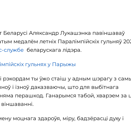
энт Беларусі Аляксандр Лукашэнка павіншаваў
атым медалём летніх Паралімпійскіх гульняў 20
с-службе
беларускага лідэра.
імпійскіх гульнях у Парыжы
і рэкордам ты ўжо стаіш у адным шэрагу з сам
зноў і ізноў даказваючы, што для выбітнага
 няма перашкод. Ганарымся табой, хварэем за 
 віншаванні.
у моцнага здароўя, міру, бадзёрасці духу і