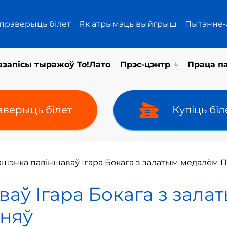
 праверыць білет
Як атрымаць выйгрыш
Пытанне-
азапісы тыражоў То!Лато
Прэс-цэнтр
Праца п
верыць білет
Купіць бі
шэнка павіншаваў Ігара Бокага з залатым медалём П
аў Ігара Бокага з зала
ьняў