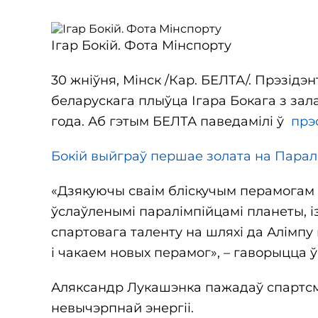
Ігар Бокій. Фота Мінспорту
30 жніўня, Мінск /Кар. БЕЛТА/. Прэзід
беларускага плыўца Ігара Бокага з зал
года. Аб гэтым БЕЛТА паведамілі ў
прэ
Бокій выйграў першае золата на Парал
«Дзякуючы сваім бліскучым перамогам 
ўслаўленымі паралімпійцамі планеты, і
спартовага таленту на шляхі да Алімпу
і чакаем новых перамог», – гаворыцца ў
Аляксандр Лукашэнка пажадаў спартсмен
невычэрпнай энергіі.