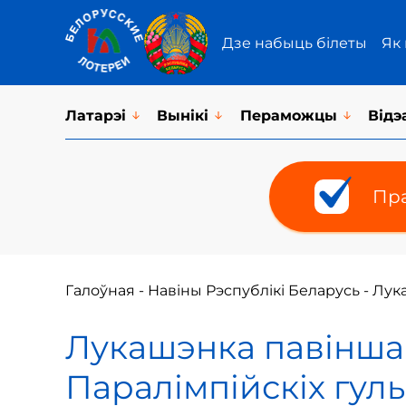
Дзе набыць білеты
Як
Латарэi
Вынікі
Пераможцы
Відэ
Пра
Галоўная
-
Навіны Рэспублікі Беларусь
-
Лука
Лукашэнка павіншав
Паралімпійскіх гул