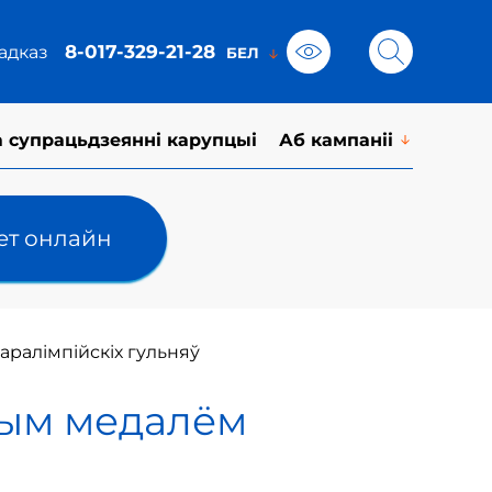
8-017-329-21-28
адказ
а супрацьдзеянні карупцыі
Аб кампаніі
лет онлайн
аралімпійскіх гульняў
тым медалём