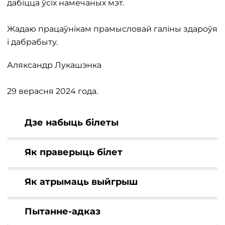
дабіцца ўсіх намечаных мэт.
Жадаю працаўнікам прамысловай галіны здароўя
і дабрабыту.
Аляксандр Лукашэнка
29 верасня 2024 года.
Дзе набыць білеты
Як праверыць білет
Як атрымаць выйгрыш
Пытанне-адказ