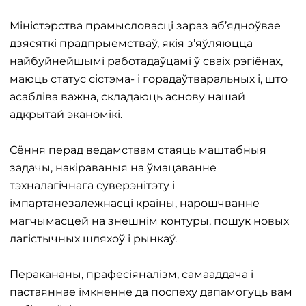
Міністэрства прамысловасці зараз аб’ядноўвае
дзясяткі прадпрыемстваў, якія з’яўляюцца
найбуйнейшымі работадаўцамі ў сваіх рэгіёнах,
маюць статус сістэма- і горадаўтваральных і, што
асабліва важна, складаюць аснову нашай
адкрытай эканомікі.
Сёння перад ведамствам стаяць маштабныя
задачы, накіраваныя на ўмацаванне
тэхналагічнага суверэнітэту і
імпартанезалежнасці краіны, нарошчванне
магчымасцей на знешнім контуры, пошук новых
лагістычных шляхоў і рынкаў.
Перакананы, прафесіяналізм, самааддача і
пастаяннае імкненне да поспеху дапамогуць вам