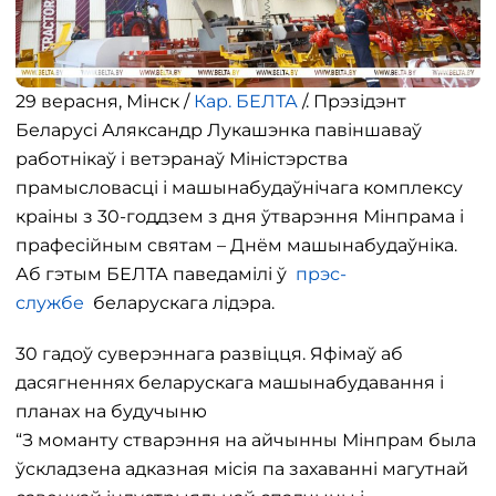
29 верасня, Мінск /
Кар. БЕЛТА
/. Прэзідэнт
Беларусі Аляксандр Лукашэнка павіншаваў
работнікаў і ветэранаў Міністэрства
прамысловасці і машынабудаўнічага комплексу
краіны з 30-годдзем з дня ўтварэння Мінпрама і
прафесійным святам – Днём машынабудаўніка.
Аб гэтым БЕЛТА паведамілі ў
прэс-
службе
беларускага лідэра.
30 гадоў суверэннага развіцця. Яфімаў аб
дасягненнях беларускага машынабудавання і
планах на будучыню
“З моманту стварэння на айчынны Мінпрам была
ўскладзена адказная місія па захаванні магутнай