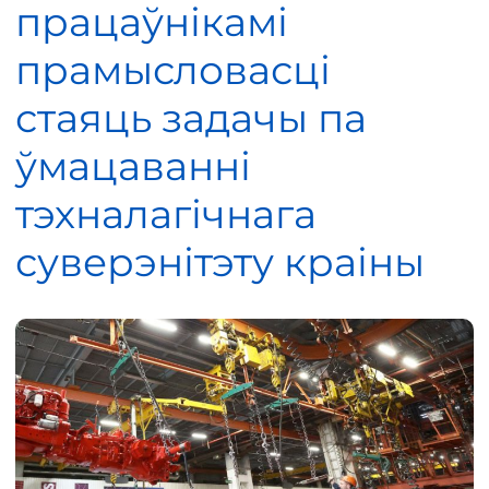
працаўнікамі
прамысловасці
стаяць задачы па
ўмацаванні
тэхналагічнага
суверэнітэту краіны