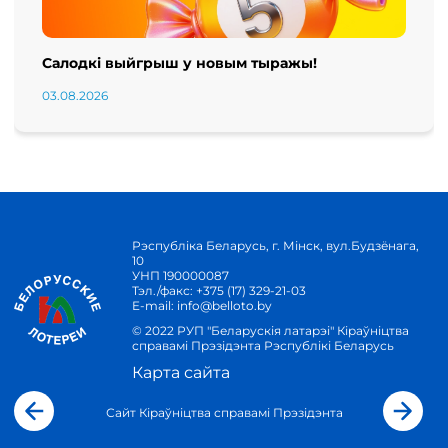
Салодкі выйгрыш у новым тыражы!
03.08.2026
Рэспубліка Беларусь, г. Мінск, вул.Будзёнага,
10
УНП 190000087
Тэл./факс:
+375 (17) 329-21-03
E-mail:
info@belloto.by
© 2022 РУП "Беларускія латарэі" Кіраўніцтва
справамі Прэзідэнта Рэспублікі Беларусь
Карта сайта
Сайт Кіраўніцтва справамі Прэзідэнта