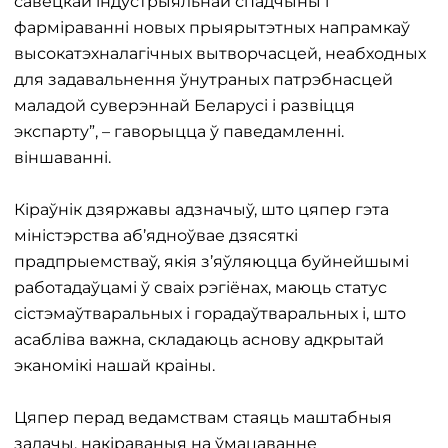
савецкай індустрыяльнай спадчыны і
фарміраванні новых прыярытэтных напрамкаў
высокатэхналагічных вытворчасцей, неабходных
для задавальнення ўнутраных патрэбнасцей
маладой суверэннай Беларусі і развіцця
экспарту”, – гаворыцца ў паведамленні.
віншаванні.
Кіраўнік дзяржавы адзначыў, што цяпер гэта
міністэрства аб’ядноўвае дзясяткі
прадпрыемстваў, якія з’яўляюцца буйнейшымі
работадаўцамі ў сваіх рэгіёнах, маюць статус
сістэмаўтваральных і горадаўтваральных і, што
асабліва важна, складаюць аснову адкрытай
эканомікі нашай краіны.
Цяпер перад ведамствам стаяць маштабныя
задачы, накіраваныя на ўмацаванне