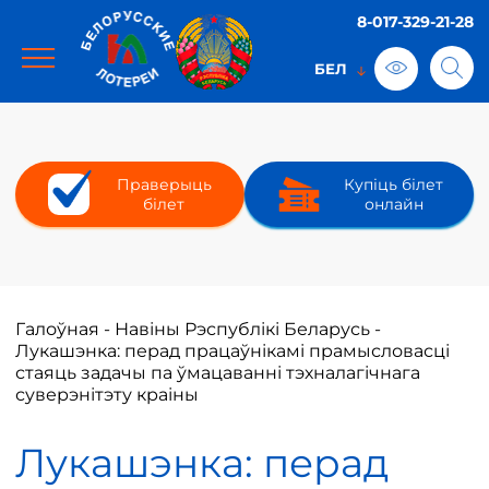
8-017-329-21-28
Праверыць
Купіць білет
білет
онлайн
Галоўная
-
Навіны Рэспублікі Беларусь
-
Лукашэнка: перад працаўнікамі прамысловасці
стаяць задачы па ўмацаванні тэхналагічнага
суверэнітэту краіны
Лукашэнка: перад