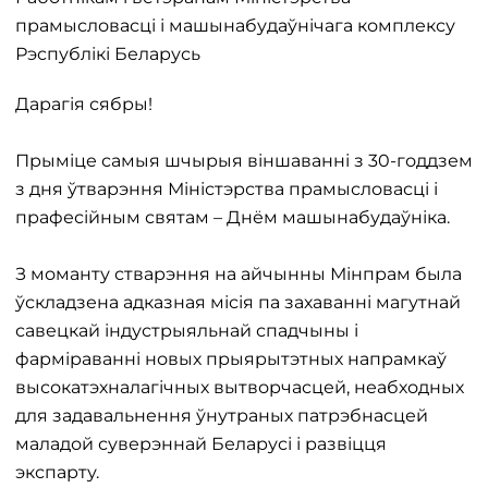
прамысловасці і машынабудаўнічага комплексу
Рэспублікі Беларусь
Дарагія сябры!
Прыміце самыя шчырыя віншаванні з 30-годдзем
з дня ўтварэння Міністэрства прамысловасці і
прафесійным святам – Днём машынабудаўніка.
З моманту стварэння на айчынны Мінпрам была
ўскладзена адказная місія па захаванні магутнай
савецкай індустрыяльнай спадчыны і
фарміраванні новых прыярытэтных напрамкаў
высокатэхналагічных вытворчасцей, неабходных
для задавальнення ўнутраных патрэбнасцей
маладой суверэннай Беларусі і развіцця
экспарту.