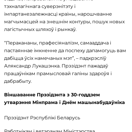
тэхналагічнага суверэнітэту і
імпартанезалежнасці краіны, нарошчванне
магчымасцей на знешнім контуры, пошук новых
лагістычных шляхоў і рынкаў.
“Перакананы, прафесіяналізм, самааддача і
пастаяннае імкненне да поспеху дапамогуць вам
дабіцца ўсіх намечаных мэт”, – падкрэсліў
Аляксандр Лукашэнка. Прэзідэнт пажадаў
працаўнікам прамысловай галіны здароўя і
дабрабыту.
Віншаванне Прэзідэнта з 30-годдзем
утварэння Мінпрама і Днём машынабудаўніка
Прэзідэнт Рэспублікі Беларусь
Работнікам і ветэранам Міністэрства