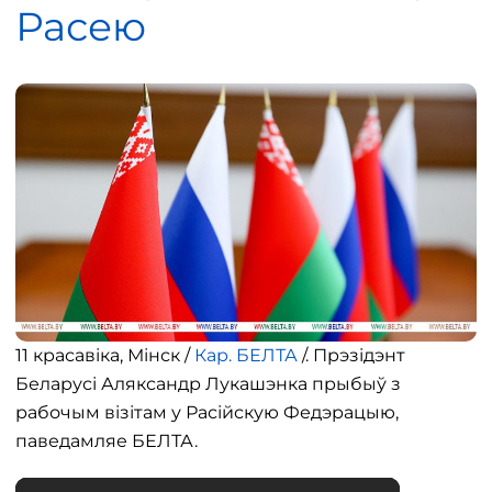
Расею
11 красавіка, Мінск /
Кар. БЕЛТА
/. Прэзідэнт
Беларусі Аляксандр Лукашэнка прыбыў з
рабочым візітам у Расійскую Федэрацыю,
паведамляе БЕЛТА.