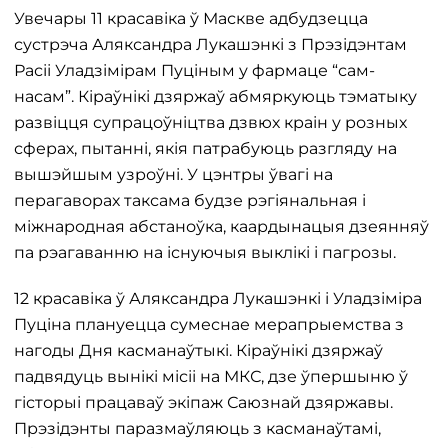
Увечары 11 красавіка ў Маскве адбудзецца
сустрэча Аляксандра Лукашэнкі з Прэзідэнтам
Расіі Уладзімірам Пуціным у фармаце “сам-
насам”. Кіраўнікі дзяржаў абмяркуюць тэматыку
развіцця супрацоўніцтва дзвюх краін у розных
сферах, пытанні, якія патрабуюць разгляду на
вышэйшым узроўні. У цэнтры ўвагі на
перагаворах таксама будзе рэгіянальная і
міжнародная абстаноўка, каардынацыя дзеянняў
па рэагаванню на існуючыя выклікі і пагрозы.
12 красавіка ў Аляксандра Лукашэнкі і Уладзіміра
Пуціна плануецца сумеснае мерапрыемства з
нагоды Дня касманаўтыкі. Кіраўнікі дзяржаў
падвядуць вынікі місіі на МКС, дзе ўпершыню ў
гісторыі працаваў экіпаж Саюзнай дзяржавы.
Прэзідэнты паразмаўляюць з касманаўтамі,