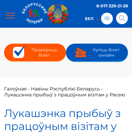
8-017-329-21-28
Праверыць
Купіць білет
білет
онлайн
Галоўная
-
Навіны Рэспублікі Беларусь
-
Лукашэнка прыбыў з працоўным візітам у Расею
Лукашэнка прыбыў з
працоўным візітам у