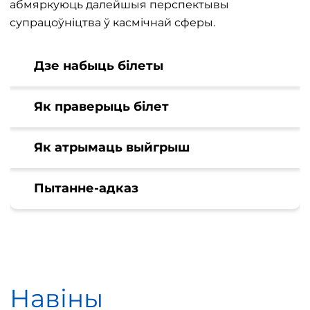
абмяркуюць далейшыя перспектывы
супрацоўніцтва ў касмічнай сферы.
Дзе набыць білеты
Як праверыць білет
Як атрымаць выйгрыш
Пытанне-адказ
Навіны