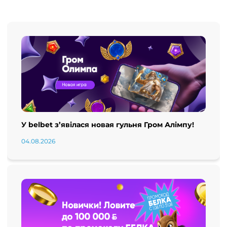
У belbet з’явілася новая гульня Гром Алімпу!
04.08.2026