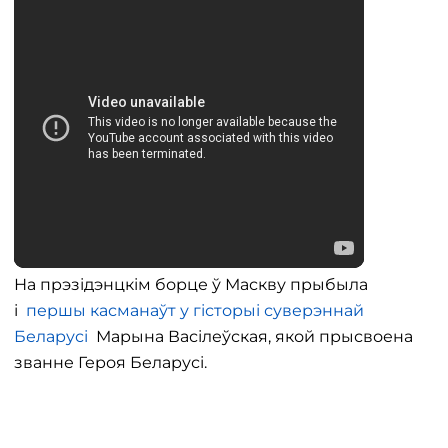
На прэзідэнцкім борце ў Маскву прыбыла
і
першы касманаўт у гісторыі суверэннай
Беларусі
Марына Васілеўская, якой прысвоена
званне Героя Беларусі.