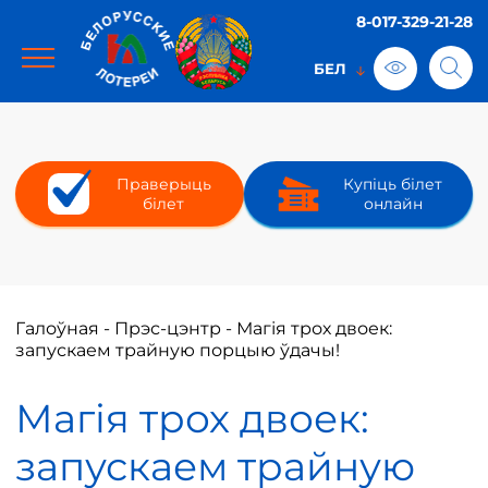
8-017-329-21-28
Праверыць
Купіць білет
білет
онлайн
Галоўная
-
Прэс-цэнтр
-
Магія трох двоек:
запускаем трайную порцыю ўдачы!
Магія трох двоек:
запускаем трайную