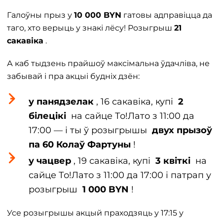
Галоўны прыз у
10 000 BYN
гатовы адправіцца да
таго, хто верыць у знакі лёсу! Розыгрыш
21
сакавіка
.
А каб тыдзень прайшоў максімальна ўдачліва, не
забывай і пра акцыі будніх дзён:
у панядзелак
, 16 сакавіка, купі
2
білецікі
на сайце То!Лато з 11:00 да
17:00 — і ты ў розыгрышы
двух прызоў
па 60 Колаў Фартуны
!
у чацвер
, 19 сакавіка, купі
3 квіткі
на
сайце То!Лато з 11:00 да 17:00 і патрап у
розыгрыш
1 000 BYN
!
Усе розыгрышы акцый праходзяць у 17:15 у