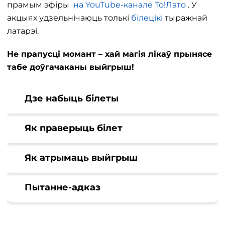
прамым эфіры
на YouTube-канале То!Лато
. У
акцыях удзельнічаюць толькі
білецікі
тыражнай
латарэі.
Не прапусці момант – хай магія лікаў прынясе
табе доўгачаканы выйгрыш!
Дзе набыць білеты
Як праверыць білет
Як атрымаць выйгрыш
Пытанне-адказ