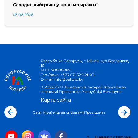
Салодкі выйгрыш у новым тыражы!
03.08.2026
Рэспубліка Беларусь, г. Мінск, вул.Будзёнага,
10
УНП 190000087
Тэл./факс:
+375 (17) 329-21-03
E-mail:
info@belloto.by
© 2022 РУП "Беларускія латарэі" Кіраўніцтва
справамі Прэзідэнта Рэспублікі Беларусь
Карта сайта
Сайт Кіраўніцтва справамі Прэзідэнта
Наверх старонкі