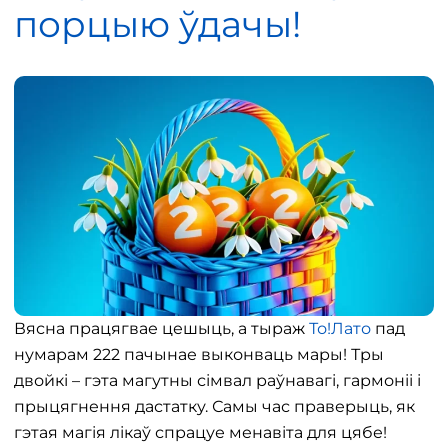
порцыю ўдачы!
Вясна працягвае цешыць, а тыраж
То!Лато
пад
нумарам 222 пачынае выконваць мары! Тры
двойкі – гэта магутны сімвал раўнавагі, гармоніі і
прыцягнення дастатку. Самы час праверыць, як
гэтая магія лікаў спрацуе менавіта для цябе!