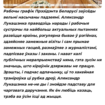
Рабочы графік Прэзідэнта Беларусі заўсёды
вельмі насычаны падзеямі. Аляксандр
Лукашэнка праводзіць нарады і рабочыя
сустрэчы па найбольш актуальных пытаннях
развіцця краіны, рэгулярна бывае ў рэгіёнах,
здзяйсняе замежныя візіты і сам прымае
замежных гасцей, размаўляе з журналістамі,
падпісвае ўказы і законы. І нават калі
публічных мерапрыемстваў няма, гэта зусім ня
значыць, што кіраўнік дзяржавы не працуе.
Зрэшты, і падчас адпачынку, ці то хакейная
трэніроўка ці рубка дроў, Аляксандр
Лукашэнка не-не ды і знойдзе падставу для
чарговага даручэння. Як ён любіць казаць,
трэба ва ўсім ісці ад жыцця.