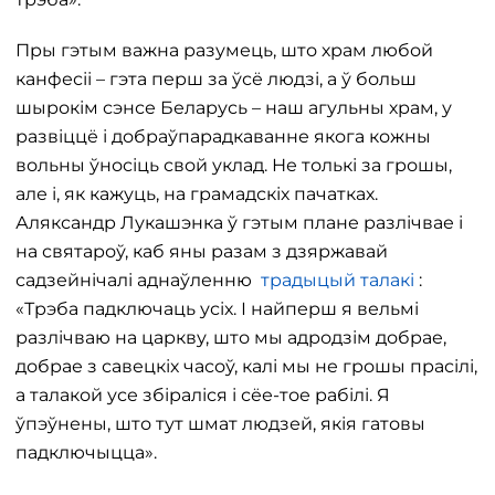
Пры гэтым важна разумець, што храм любой
канфесіі – гэта перш за ўсё людзі, а ў больш
шырокім сэнсе Беларусь – наш агульны храм, у
развіццё і добраўпарадкаванне якога кожны
вольны ўносіць свой уклад. Не толькі за грошы,
але і, як кажуць, на грамадскіх пачатках.
Аляксандр Лукашэнка ў гэтым плане разлічвае і
на святароў, каб яны разам з дзяржавай
садзейнічалі аднаўленню
традыцый талакі
:
«Трэба падключаць усіх. І найперш я вельмі
разлічваю на царкву, што мы адродзім добрае,
добрае з савецкіх часоў, калі мы не грошы прасілі,
а талакой усе збіраліся і сёе-тое рабілі. Я
ўпэўнены, што тут шмат людзей, якія гатовы
падключыцца».