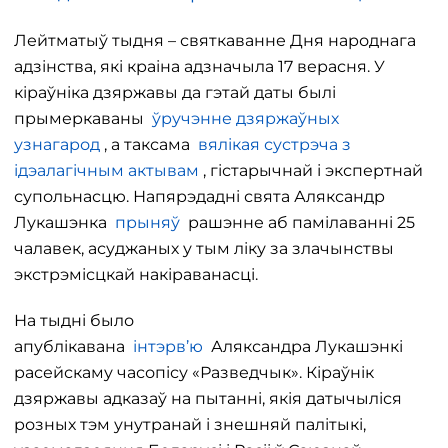
Лейтматыў тыдня – святкаванне Дня народнага
адзінства, які краіна адзначыла 17 верасня. У
кіраўніка дзяржавы да гэтай даты былі
прымеркаваны
ўручэнне дзяржаўных
узнагарод
, а таксама
вялікая сустрэча з
ідэалагічным актывам
, гістарычнай і экспертнай
супольнасцю. Напярэдадні свята Аляксандр
Лукашэнка
прыняў
рашэнне аб памілаванні 25
чалавек, асуджаных у тым ліку за злачынствы
экстрэмісцкай накіраванасці.
На тыдні было
апублікавана
інтэрв’ю
Аляксандра Лукашэнкі
расейскаму часопісу «Разведчык». Кіраўнік
дзяржавы адказаў на пытанні, якія датычыліся
розных тэм унутранай і знешняй палітыкі,