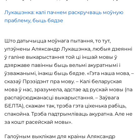
Лукашэнка: калі пачнем раскручваць моўную
праблему, быць бядзе
Што датычыцца моўнага пытання, то тут,
упэўнены Аляксандр Лукашэнка, любыя дзеянні
ў галіне выкарыстання той ці іншай мовы ў
дзяржаве павінны быць вельмі акуратнымі і
ўзважанымі, інакш быць бядзе. «Гэта наша мова, –
сказаў Прэзідэнт пра мову. – Калі беларуская
мова ў нас, зразумела, адстае ад рускай мовы (па
распаўсюджанасці выкарыстання. – Заўвага
БЕЛТА), скажам так, трэба гэта ціхенька рабіць,
спакойна. Трэба падтрымліваць акуратна. Але не
за кошт расейскай мовы».
Галоўным выклікам для краіны Аляксандр