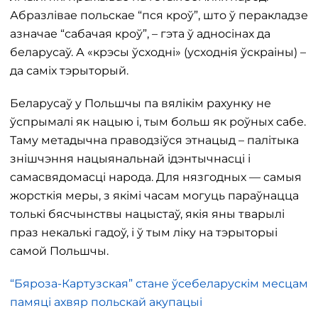
Абразлівае польскае “пся кроў”, што ў перакладзе
азначае “сабачая кроў”, – гэта ў адносінах да
беларусаў. А «крэсы ўсходні» (усходнія ўскраіны) –
да саміх тэрыторый.
Беларусаў у Польшчы па вялікім рахунку не
ўспрымалі як нацыю і, тым больш як роўных сабе.
Таму метадычна праводзіўся этнацыд – палітыка
знішчэння нацыянальнай ідэнтычнасці і
самасвядомасці народа. Для нязгодных — самыя
жорсткія меры, з якімі часам могуць параўнацца
толькі бясчынствы нацыстаў, якія яны тварылі
праз некалькі гадоў, і ў тым ліку на тэрыторыі
самой Польшчы.
“Бяроза-Картузская” стане ўсебеларускім месцам
памяці ахвяр польскай акупацыі