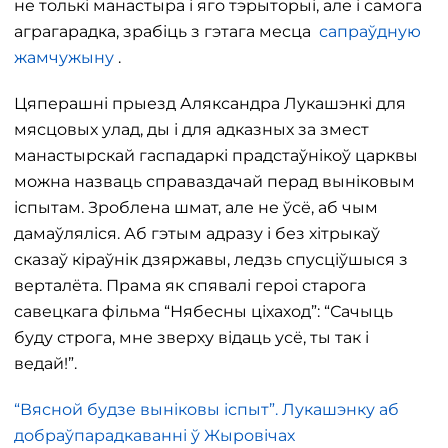
не толькі манастыра і яго тэрыторыі, але і самога
аграгарадка, зрабіць з гэтага месца
сапраўдную
жамчужыну
.
Цяперашні прыезд Аляксандра Лукашэнкі для
мясцовых улад, ды і для адказных за змест
манастырскай гаспадаркі прадстаўнікоў царквы
можна назваць справаздачай перад выніковым
іспытам. Зроблена шмат, але не ўсё, аб чым
дамаўляліся. Аб гэтым адразу і без хітрыкаў
сказаў кіраўнік дзяржавы, ледзь спусціўшыся з
верталёта. Прама як спявалі героі старога
савецкага фільма “Нябесны ціхаход”: “Сачыць
буду строга, мне зверху відаць усё, ты так і
ведай!”.
“Вясной будзе выніковы іспыт”. Лукашэнку аб
добраўпарадкаванні ў Жыровічах