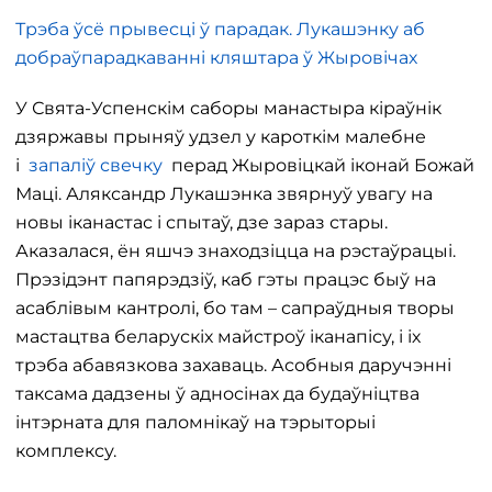
Трэба ўсё прывесці ў парадак. Лукашэнку аб
добраўпарадкаванні кляштара ў Жыровічах
У Свята-Успенскім саборы манастыра кіраўнік
дзяржавы прыняў удзел у кароткім малебне
і
запаліў свечку
перад Жыровіцкай іконай Божай
Маці. Аляксандр Лукашэнка звярнуў увагу на
новы іканастас і спытаў, дзе зараз стары.
Аказалася, ён яшчэ знаходзіцца на рэстаўрацыі.
Прэзідэнт папярэдзіў, каб гэты працэс быў на
асаблівым кантролі, бо там – сапраўдныя творы
мастацтва беларускіх майстроў іканапісу, і іх
трэба абавязкова захаваць. Асобныя даручэнні
таксама дадзены ў адносінах да будаўніцтва
інтэрната для паломнікаў на тэрыторыі
комплексу.