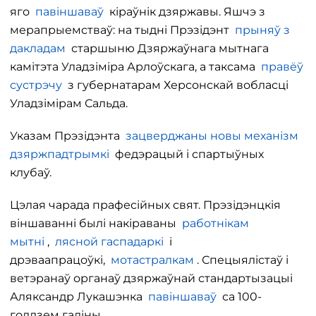
яго
павіншаваў
кіраўнік дзяржавы. Яшчэ з
мерапрыемстваў: на тыдні Прэзідэнт
прыняў з
дакладам
старшыню Дзяржаўнага мытнага
камітэта Уладзіміра Арлоўскага, а таксама
правёў
сустрэчу
з губернатарам Херсонскай вобласці
Уладзімірам Сальда.
Указам Прэзідэнта
зацверджаны новы механізм
дзяржпадтрымкі
федэрацый і спартыўных
клубаў.
Цэлая чарада прафесійных свят. Прэзідэнцкія
віншаванні былі накіраваны
работнікам
мытні
,
лясной гаспадаркі
і
дрэваапрацоўкі,
мотастралкам
. Спецыялістаў і
ветэранаў органаў дзяржаўнай стандартызацыі
Аляксандр Лукашэнка
павіншаваў
са 100-
годдзем галіны.