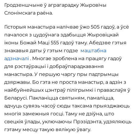
Гродзеншчыне ў аграгарадку Жыровічы
Слонімскага раёна.
Гісторыя манастыра налічвае ўжо 505 гадоў, а ўсё
пачалося з цудоўнага здабыцця Жыровіцкай
іконы Божай Маці 555 гадоў таму. Абедзве гэтыя
знакавыя даты ў гэтым годзе
маштабна
адзначалі
. Многае зроблена на працягу гадоў
для рэстаўрацыі і добраўпарадкавання
манастыра. У першую чаргу пры падтрымцы
дзяржавы. Бо гэта не проста манастыр, а адзін з
найбуйнейшых цэнтраў пілігрымкі і праваслаўя ў
Беларусі. Пакланіцца святыням, памаліцца,
адчуць сувязь часоў сюды таксама прыязджаюць
многія замежныя госці. Таму не дзіўна, што
свецкія ўлады, уключаючы Прэзідэнта, удзяляюць
гэтаму месцу такую ​​вялікую ўвагу.