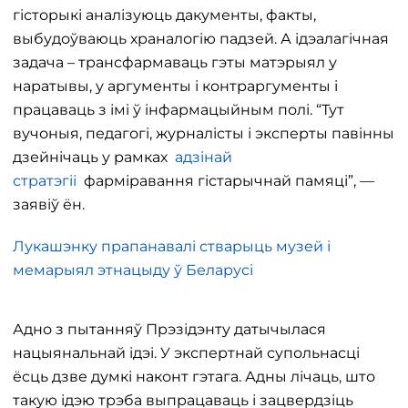
гісторыкі аналізуюць дакументы, факты,
выбудоўваюць храналогію падзей. А ідэалагічная
задача – трансфармаваць гэты матэрыял у
наратывы, у аргументы і контраргументы і
працаваць з імі ў інфармацыйным полі. “Тут
вучоныя, педагогі, журналісты і эксперты павінны
дзейнічаць у рамках
адзінай
стратэгіі
фарміравання гістарычнай памяці”, —
заявіў ён.
Лукашэнку прапанавалі стварыць музей і
мемарыял этнацыду ў Беларусі
Адно з пытанняў Прэзідэнту датычылася
нацыянальнай ідэі. У экспертнай супольнасці
ёсць дзве думкі наконт гэтага. Адны лічаць, што
такую ​​ідэю трэба выпрацаваць і зацвердзіць