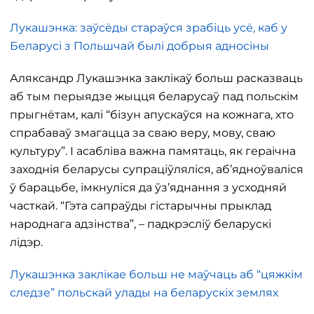
Лукашэнка: заўсёды стараўся зрабіць усё, каб у
Беларусі з Польшчай былі добрыя адносіны
Аляксандр Лукашэнка заклікаў больш расказваць
аб тым перыядзе жыцця беларусаў пад польскім
прыгнётам, калі “бізун апускаўся на кожнага, хто
спрабаваў змагацца за сваю веру, мову, сваю
культуру”. І асабліва важна памятаць, як гераічна
заходнія беларусы супраціўляліся, аб’ядноўваліся
ў барацьбе, імкнуліся да ўз’яднання з усходняй
часткай. “Гэта сапраўды гістарычны прыклад
народнага адзінства”, – падкрэсліў беларускі
лідэр.
Лукашэнка заклікае больш не маўчаць аб “цяжкім
следзе” польскай улады на беларускіх землях