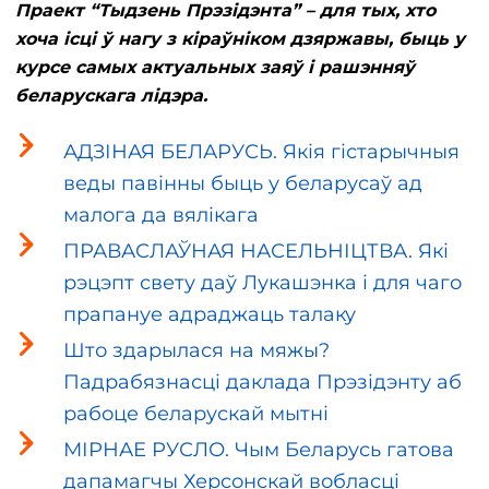
Праект “Тыдзень Прэзідэнта” – для тых, хто
хоча ісці ў нагу з кіраўніком дзяржавы, быць у
курсе самых актуальных заяў і рашэнняў
беларускага лідэра.
АДЗІНАЯ БЕЛАРУСЬ. Якія гістарычныя
веды павінны быць у беларусаў ад
малога да вялікага
ПРАВАСЛАЎНАЯ НАСЕЛЬНІЦТВА. Які
рэцэпт свету даў Лукашэнка і для чаго
прапануе адраджаць талаку
Што здарылася на мяжы?
Падрабязнасці даклада Прэзідэнту аб
рабоце беларускай мытні
МІРНАЕ РУСЛО. Чым Беларусь гатова
дапамагчы Херсонскай вобласці