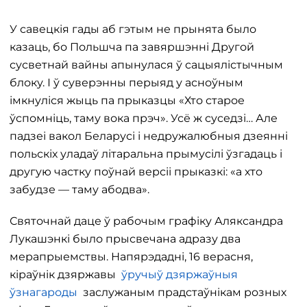
У савецкія гады аб гэтым не прынята было
казаць, бо Польшча па завяршэнні Другой
сусветнай вайны апынулася ў сацыялістычным
блоку. І ў суверэнны перыяд у асноўным
імкнуліся жыць па прыказцы «Хто старое
ўспомніць, таму вока прэч». Усё ж суседзі… Але
падзеі вакол Беларусі і недружалюбныя дзеянні
польскіх уладаў літаральна прымусілі ўзгадаць і
другую частку поўнай версіі прыказкі: «а хто
забудзе — таму абодва».
Святочнай даце ў рабочым графіку Аляксандра
Лукашэнкі было прысвечана адразу два
мерапрыемствы. Напярэдадні, 16 верасня,
кіраўнік дзяржавы
ўручыў дзяржаўныя
ўзнагароды
заслужаным прадстаўнікам розных