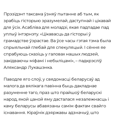
Прэзідэнт таксама ўзняў пытанне аб тым, як
зрабіць гісторыю зразумелай, даступнай і цікавай
для ўсіх. Асабліва для моладзі, якая падпадае пад
уплыў інтэрнэту. «Цікавасць да гісторыі ў
грамадстве ўзрастае. Ва ўсе часы гэтая тэма была
спрыяльнай глебай для спекуляцый. І сёння яе
спрабуюць сказіць у галовах нашых людзей,
закідваючы міфамі і небыліцамі», – падкрэсліў
Аляксандр Лукашэнка.
Паводле яго слоў, у свядомасці беларусаў ад
малога да вялікага павінна быць дакладнае
разуменне таго, праз што прайшоў беларускі
народ, якой цаной яму дасталася незалежнасць і
каму беларусы абавязаны самім фактам свайго
існавання. Кіраўнік дзяржавы адзначыў, што