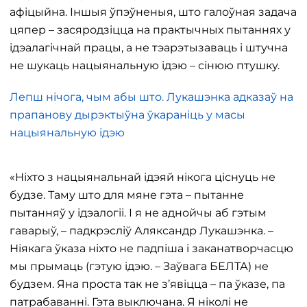
афіцыйна. Іншыя ўпэўненыя, што галоўная задача
цяпер – засяродзіцца на практычных пытаннях у
ідэалагічнай працы, а не тэарэтызаваць і штучна
не шукаць нацыянальную ідэю – сінюю птушку.
Лепш нічога, чым абы што. Лукашэнка адказаў на
прапанову дырэктыўна ўкараніць у масы
нацыянальную ідэю
«Ніхто з нацыянальнай ідэяй нікога ціснуць не
будзе. Таму што для мяне гэта – пытанне
пытанняў у ідэалогіі. І я не аднойчы аб гэтым
гаварыў, – падкрэсліў Аляксандр Лукашэнка. –
Ніякага ўказа ніхто не падпіша і заканатворчасцю
мы прымаць (гэтую ідэю. – Заўвага БЕЛТА) не
будзем. Яна проста так не з’явіцца – па ўказе, па
патрабаванні. Гэта выключана. Я ніколі не