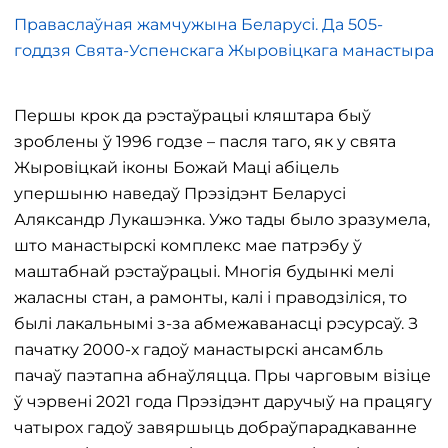
Праваслаўная жамчужына Беларусі. Да 505-
годдзя Свята-Успенскага Жыровіцкага манастыра
Першы крок да рэстаўрацыі кляштара быў
зроблены ў 1996 годзе – пасля таго, як у свята
Жыровіцкай іконы Божай Маці абіцель
упершыню наведаў Прэзідэнт Беларусі
Аляксандр Лукашэнка. Ужо тады было зразумела,
што манастырскі комплекс мае патрэбу ў
маштабнай рэстаўрацыі. Многія будынкі мелі
жаласны стан, а рамонты, калі і праводзіліся, то
былі лакальнымі з-за абмежаванасці рэсурсаў. З
пачатку 2000-х гадоў манастырскі ансамбль
пачаў паэтапна абнаўляцца. Пры чарговым візіце
ў чэрвені 2021 года Прэзідэнт даручыў на працягу
чатырох гадоў завяршыць добраўпарадкаванне