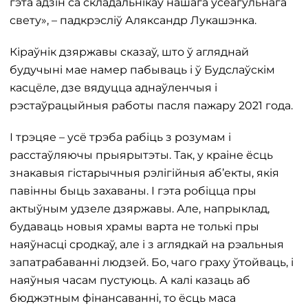
гэта адзін са складальнікаў нашага ўсеагульнага
свету», – падкрэсліў Аляксандр Лукашэнка.
Кіраўнік дзяржавы сказаў, што ў агляднай
будучыні мае намер пабываць і ў Будслаўскім
касцёле, дзе вядуцца аднаўленчыя і
рэстаўрацыйныя работы пасля пажару 2021 года.
І трэцяе – усё трэба рабіць з розумам і
расстаўляючы прыярытэты. Так, у краіне ёсць
знакавыя гістарычныя рэлігійныя аб’екты, якія
павінны быць захаваны. І гэта робіцца пры
актыўным удзеле дзяржавы. Але, напрыклад,
будаваць новыя храмы варта не толькі пры
наяўнасці сродкаў, але і з аглядкай на рэальныя
запатрабаванні людзей. Бо, чаго граху ўтойваць, і
наяўныя часам пустуюць. А калі казаць аб
бюджэтным фінансаванні, то ёсць маса