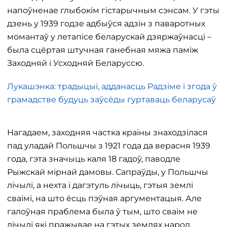
напоўненае глыбокім гістарычным сэнсам. У гэты
дзень у 1939 годзе адбыўся адзін з паваротных
момантаў у летапісе беларускай дзяржаўнасці –
была сцёртая штучная ганебная мяжа паміж
Заходняй і Усходняй Беларуссю.
Лукашэнка: традыцыі, адданасць Радзіме і згода ў
грамадстве будуць заўсёды гуртаваць беларусаў
Нагадаем, заходняя частка краіны знаходзілася
пад уладай Польшчы з 1921 года да верасня 1939
года, гэта значыць каля 18 гадоў, паводле
Рыжскай мірнай дамовы. Сапраўды, у Польшчы
лічылі, а нехта і дагэтуль лічыць, гэтыя землі
сваімі, на што ёсць пэўная аргументацыя. Але
галоўная праблема была ў тым, што сваім не
лічылі які пражывае на гэтых землях народ.