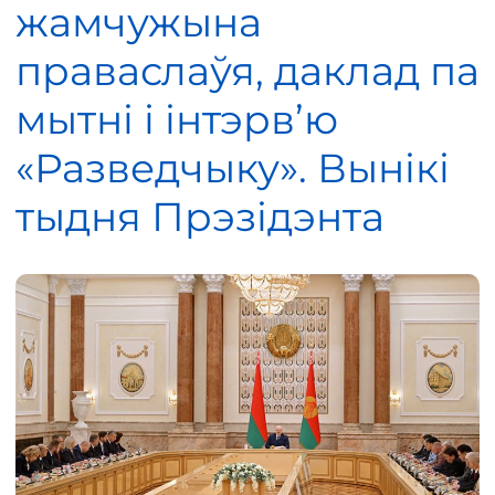
жамчужына
праваслаўя, даклад па
мытні і інтэрв’ю
«Разведчыку». Вынікі
тыдня Прэзідэнта