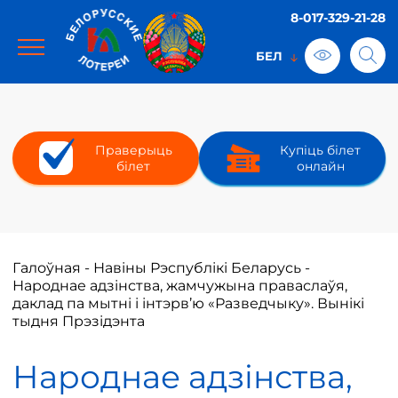
8-017-329-21-28
Праверыць
Купіць білет
білет
онлайн
Галоўная
-
Навіны Рэспублікі Беларусь
-
Народнае адзінства, жамчужына праваслаўя,
даклад па мытні і інтэрв’ю «Разведчыку». Вынікі
тыдня Прэзідэнта
Народнае адзінства,