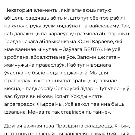
Некаторыя элементы, якія атачаюць гэтую
абіцель, сведчаць аб тым, што тут сёе-тое рабілі
на хуткую руку зусім нядаўна і па-вайсковаму. Так,
каб далажыць па-караеўску (размова аб старшыні
Гродзенскага аблвыканкама Юрыі Караеве, які
мае ваеннае мінулае. – Заўвага БЕЛТА). Не ўсё
зроблена, абсалютна не ўсё. Запомніце: гэта –
жамчужына праваслаўя. Каб тут ніводнага
ўчастка не было недагледжанага. Мы для
праваслаўных павінны тут зрабіць ідэальнае
месца, – падкрэсліў беларускі лідэр. – Тут увесну ў
вас будзе выніковы іспыт. Усюды – гэты
аграгарадок Жыровічы. Усё вакол павінна быць
ідэальна. Менавіта так ставілася пытанне».
Другая важная тэза Прэзідэнта складаецца ў тым,
што хоць праваслаўная канфесія і самая буйная ў