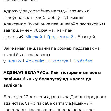
Адразу ў двух рэгіёнах на тыдні адзначылі
галоўнае свята хлебаробаў – “Дажынкі”.
Аляксандр Лукашэнка павіншаваў з паспяховым
завяршэннем уборачнай кампаніі
аграрыяў
Мінскай
і
Гродзенскай
абласцей.
Замежныя віншаванні па розных падставах на
тыдні былі накіраваны
ў
Індыю
і
Арменію
,
Нікарагуа
і
Зімбабвэ
.
АДЗІНАЯ БЕЛАРУСЬ. Якія гістарычныя веды
павінны быць у беларусаў ад малога да
вялікага
Беларусь 17 верасня адзначыла Дзень народнага
адзінства. Само па сабе свята ў афіцыйным
календары пакуль яшчэ адносна новае, але