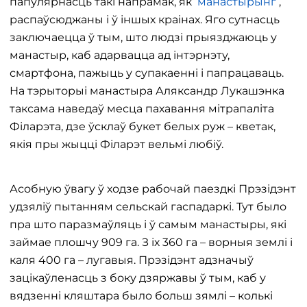
папулярнасць такі напрамак, як
манастырынг
,
распаўсюджаны і ў іншых краінах. Яго сутнасць
заключаецца ў тым, што людзі прыязджаюць у
манастыр, каб адарвацца ад інтэрнэту,
смартфона, пажыць у супакаенні і папрацаваць.
На тэрыторыі манастыра Аляксандр Лукашэнка
таксама наведаў месца пахавання мітрапаліта
Філарэта, дзе ўсклаў букет белых руж – кветак,
якія пры жыцці Філарэт вельмі любіў.
Асобную ўвагу ў ходзе рабочай паездкі Прэзідэнт
удзяліў пытанням сельскай гаспадаркі. Тут было
пра што паразмаўляць і ў самым манастыры, які
займае плошчу 909 га. З іх 360 га – ворныя землі і
каля 400 га – лугавыя. Прэзідэнт адзначыў
зацікаўленасць з боку дзяржавы ў тым, каб у
вядзенні кляштара было больш зямлі – колькі