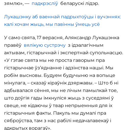
зямлю», —
падкрэсліў
беларускі лідэр.
Лукашэнку аб ваеннай падрыхтоўцы і вучэннях:
калі хочам жыць, мы павінны ўмець усё
У само свята, 17 верасня, Аляксандр Лукашэнка
правёў
вялікую сустрэчу
з ідэалагічным
актывам, гістарычнай і экспертнай супольнасцю.
«У гэтае свята мы не проста гаворым пра
гістарычнае ўз’яднанне і адзінства нацыі. Мы
робім высновы. Будуем будучыню на вопыце
мінулага, – сказаў кіраўнік дзяржавы. – Што б ні
адбывалася сёння, мы не лічым памылкай тое,
што доўгія гады імкнуліся жыць з суседзямі ў
свеце, не кідаючы ў твар непрыемныя для іх
гістарычныя факты. Пакуль мы думалі пра
сяброўства, там з нас рабілі недачалавекаў і
адкрытых ворагаў».