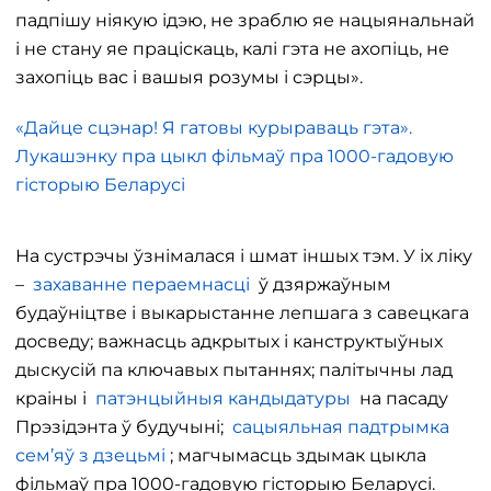
падпішу ніякую ідэю, не зраблю яе нацыянальнай
і не стану яе праціскаць, калі гэта не ахопіць, не
захопіць вас і вашыя розумы і сэрцы».
«Дайце сцэнар! Я гатовы курыраваць гэта».
Лукашэнку пра цыкл фільмаў пра 1000-гадовую
гісторыю Беларусі
На сустрэчы ўзнімалася і шмат іншых тэм. У іх ліку
–
захаванне пераемнасці
ў дзяржаўным
будаўніцтве і выкарыстанне лепшага з савецкага
досведу; важнасць адкрытых і канструктыўных
дыскусій па ключавых пытаннях; палітычны лад
краіны і
патэнцыйныя кандыдатуры
на пасаду
Прэзідэнта ў будучыні;
сацыяльная падтрымка
сем’яў з дзецьмі
; магчымасць здымак цыкла
фільмаў пра 1000-гадовую гісторыю Беларусі.