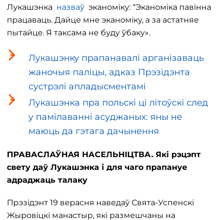
Лукашэнка
назваў
эканоміку: “Эканоміка павінна
працаваць. Дайце мне эканоміку, а за астатняе
пытайце. Я таксама не буду ўбаку».
Лукашэнку прапанавалі арганізаваць
жаночыя паліцы, адказ Прэзідэнта
сустрэлі апладысментамі
Лукашэнка пра польскі ці літоўскі след
у памілаванні асуджаных: яны не
маюць да гэтага дачынення
ПРАВАСЛАЎНАЯ НАСЕЛЬНІЦТВА. Які рэцэпт
свету даў Лукашэнка і для чаго прапануе
адраджаць талаку
Прэзідэнт 19 верасня наведаў Свята-Успенскі
Жыровіцкі манастыр, які размешчаны на