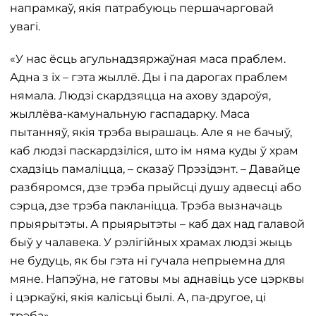
напрамкаў, якія патрабуюць першачарговай
увагі.
«У нас ёсць агульнадзяржаўная маса праблем.
Адна з іх – гэта жыллё. Ды і па дарогах праблем
нямала. Людзі скардзяцца на ахову здароўя,
жыллёва-камунальную гаспадарку. Маса
пытанняў, якія трэба вырашаць. Але я не бачыў,
каб людзі паскардзіліся, што ім няма куды ў храм
схадзіць памаліцца, – сказаў Прэзідэнт. – Давайце
разбяромся, дзе трэба прыйсці душу адвесці або
сэрца, дзе трэба пакланіцца. Трэба вызначаць
прыярытэты. А прыярытэты – каб дах над галавой
быў у чалавека. У рэлігійных храмах людзі жыць
не будуць, як бы гэта ні гучала непрыемна для
мяне. Напэўна, не гатовы мы аднавіць усе цэрквы
і цэркаўкі, якія калісьці былі. А, па-другое, ці
трэба».