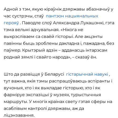
Адной з тэм, якую кіраўнік дзяржавы абазначыў у
час сустрэчы, стаў
пантэон нацыянальных
герояў
. Паводле слоў Аляксандра Лукашэнкі, гэта
тэма вельмі адчувальная. «Нікога не
выкрэсліваем са сваёй гісторыі. Але акцэнты
павінны быць зроблены дакладна і, пажадана, без
паўмер. Крытэрый адзін – адданасць інтарэсам
роднай зямлі і свайго народа», – сказаў ён.
Што да развіцця ў Беларусі
гістарычнай навукі
,
тут важна, якія тэмы распрацоўваюць аспіранты і
вучоныя, хто і як выкладае гісторыю, хто і як
фарміруе экспазіцыі ў музеях, турыстычныя
маршруты. У многіх краінах свету гэтая сферы на
асаблівым кантролі дзяржавы, аж да
ліцэнзавання.