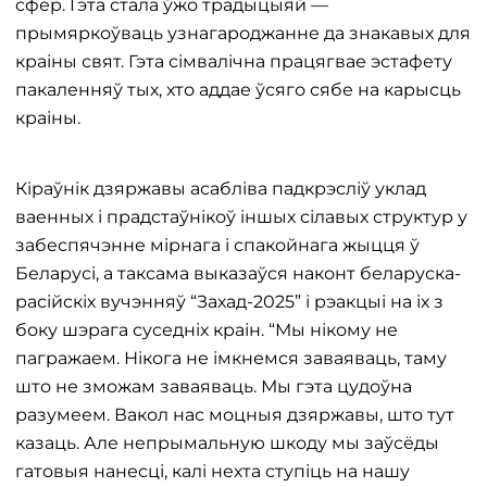
сфер. Гэта стала ўжо традыцыяй —
прымяркоўваць узнагароджанне да знакавых для
краіны свят. Гэта сімвалічна працягвае эстафету
пакаленняў тых, хто аддае ўсяго сябе на карысць
краіны.
Кіраўнік дзяржавы асабліва падкрэсліў уклад
ваенных і прадстаўнікоў іншых сілавых структур у
забеспячэнне мірнага і спакойнага жыцця ў
Беларусі, а таксама выказаўся наконт беларуска-
расійскіх вучэнняў “Захад-2025” і рэакцыі на іх з
боку шэрага суседніх краін. “Мы нікому не
пагражаем. Нікога не імкнемся заваяваць, таму
што не зможам заваяваць. Мы гэта цудоўна
разумеем. Вакол нас моцныя дзяржавы, што тут
казаць. Але непрымальную шкоду мы заўсёды
гатовыя нанесці, калі нехта ступіць на нашу