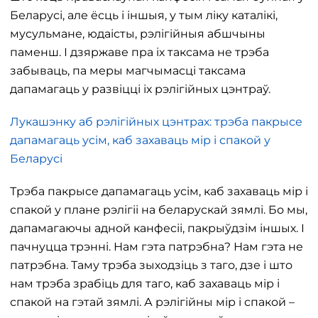
Беларусі, але ёсць і іншыя, у тым ліку каталікі,
мусульмане, юдаісты, рэлігійныя абшчыны
паменш. І дзяржаве пра іх таксама не трэба
забываць, па меры магчымасці таксама
дапамагаць у развіцці іх рэлігійных цэнтраў.
Лукашэнку аб рэлігійных цэнтрах: трэба пакрысе
дапамагаць усім, каб захаваць мір і спакой у
Беларусі
Трэба пакрысе дапамагаць усім, каб захаваць мір і
спакой у плане рэлігіі на беларускай зямлі. Бо мы,
дапамагаючы адной канфесіі, пакрыўдзім іншых. І
пачнуцца трэнні. Нам гэта патрэбна? Нам гэта не
патрэбна. Таму трэба зыходзіць з таго, дзе і што
нам трэба зрабіць для таго, каб захаваць мір і
спакой на гэтай зямлі. А рэлігійны мір і спакой –