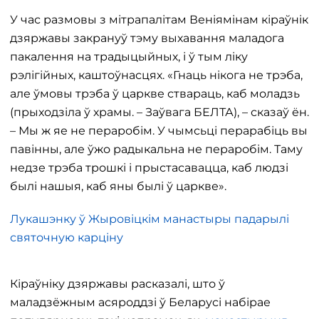
У час размовы з мітрапалітам Веніямінам кіраўнік
дзяржавы закрануў тэму выхавання маладога
пакалення на традыцыйных, і ў тым ліку
рэлігійных, каштоўнасцях. «Гнаць нікога не трэба,
але ўмовы трэба ў царкве ствараць, каб моладзь
(прыходзіла ў храмы. – Заўвага БЕЛТА), – сказаў ён.
– Мы ж яе не пераробім. У чымсьці перарабіць вы
павінны, але ўжо радыкальна не пераробім. Таму
недзе трэба трошкі і прыстасавацца, каб людзі
былі нашыя, каб яны былі ў царкве».
Лукашэнку ў Жыровіцкім манастыры падарылі
святочную карціну
Кіраўніку дзяржавы расказалі, што ў
маладзёжным асяроддзі ў Беларусі набірае