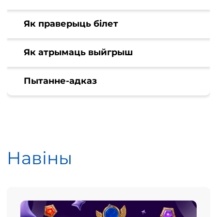
Як праверыць білет
Як атрымаць выйгрыш
Пытанне-адказ
Навіны