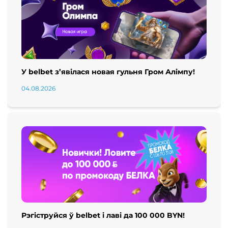
У belbet з’явілася новая гульня Гром Алімпу!
04.08.2026
Рэгіструйся ў belbet і лаві да 100 000 BYN!