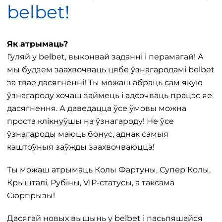
belbet!
Як атрымаць?
Гуляй у belbet, выконвай заданні і перамагай! А
мы будзем заахвочваць цябе ўзнагародамі belbet
за твае дасягненні! Ты можаш абраць сам якую
ўзнагароду хочаш займець і адсочваць працэс яе
дасягнення. А даведацца ўсе ўмовы можна
проста клікнуўшы на ўзнагароду! Не ўсе
ўзнагароды маюць бонус, аднак самыя
каштоўныя заўжды заахвочваюцца!
Ты можаш атрымаць Колы Фартуны, Супер Колы,
Крышталі, Рубіны, VIP-статусы, а таксама
Сюрпрызы!
Дасягай новых вышынь у belbet і пасьпяшайся