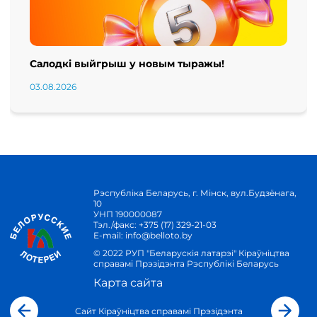
Салодкі выйгрыш у новым тыражы!
03.08.2026
Рэспубліка Беларусь, г. Мінск, вул.Будзёнага,
10
УНП 190000087
Тэл./факс:
+375 (17) 329-21-03
E-mail:
info@belloto.by
© 2022 РУП "Беларускія латарэі" Кіраўніцтва
справамі Прэзідэнта Рэспублікі Беларусь
Карта сайта
Сайт Кіраўніцтва справамі Прэзідэнта