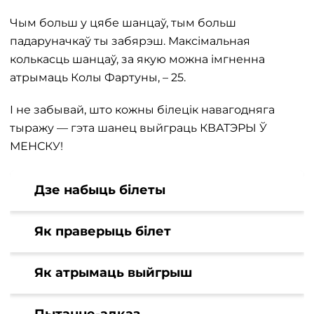
Чым больш у цябе шанцаў, тым больш
падаруначкаў ты забярэш. Максімальная
колькасць шанцаў, за якую можна імгненна
атрымаць Колы Фартуны, – 25.
І не забывай, што кожны білецік навагодняга
тыражу — гэта шанец выйграць КВАТЭРЫ Ў
МЕНСКУ!
Дзе набыць білеты
Як праверыць білет
Як атрымаць выйгрыш