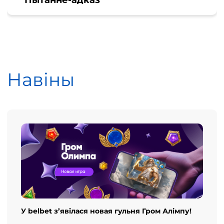
Пытанне-адказ
Навіны
У belbet з’явілася новая гульня Гром Алімпу!