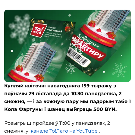
Купляй квіточкі навагодняга 159 тыражу з
поўначы 29 лістапада да 10:30 панядзелка, 2
снежня, — і за кожную пару мы падорым табе 1
Кола Фартуны і шанец выйграць 500 BYN.
Розыгрыш пройдзе ў 11:00 у панядзелак, 2
снежня, у
канале То!Лато на YouTube
.