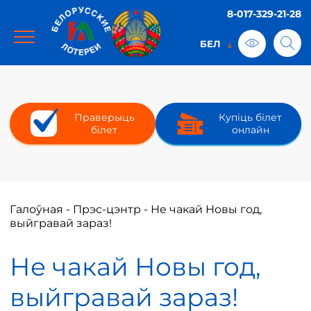
8-017-329-21-28
Праверыць
Купіць білет
білет
онлайн
Галоўная
-
Прэс-цэнтр
-
Не чакай Новы год,
выйгравай зараз!
Не чакай Новы год,
выйгравай зараз!