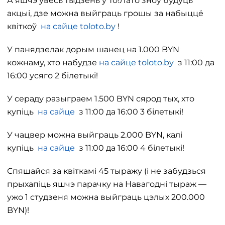
А яшчэ ўвесь тыдзень у То!Лато зноў будуць
акцыі, дзе можна выйграць грошы за набыццё
квіткоў
на сайце toloto.by
!
У панядзелак дорым шанец на 1.000 BYN
кожнаму, хто набудзе
на сайце toloto.by
з 11:00 да
16:00 усяго 2 білетыкі!
У сераду разыграем 1.500 BYN сярод тых, хто
купіць
на сайце
з 11:00 да 16:00 3 білетыкі!
У чацвер можна выйграць 2.000 BYN, калі
купіць
на сайце
з 11:00 да 16:00 4 білетыкі!
Спяшайся за квіткамі 45 тыражу (і не забудзься
прыхапіць яшчэ парачку на Навагодні тыраж —
ужо 1 студзеня можна выйграць цэлых 200.000
BYN)!