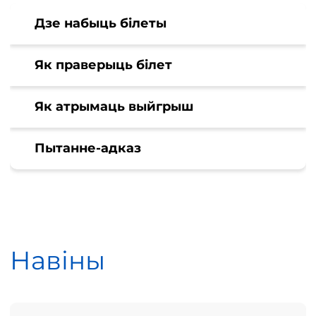
Дзе набыць білеты
Як праверыць білет
Як атрымаць выйгрыш
Пытанне-адказ
Навіны