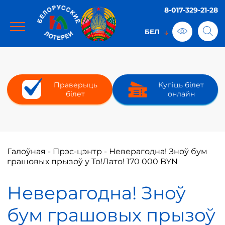
8-017-329-21-28
Праверыць
Купіць білет
білет
онлайн
Галоўная
-
Прэс-цэнтр
-
Неверагодна! Зноў бум
грашовых прызоў у То!Лато! 170 000 BYN
Неверагодна! Зноў
бум грашовых прызоў