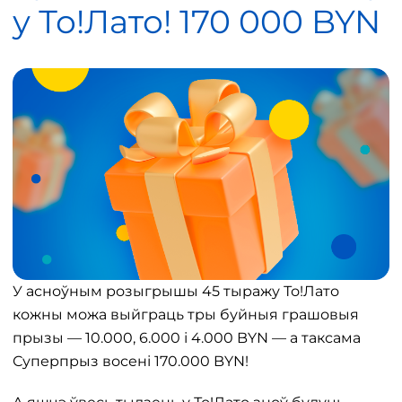
у То!Лато! 170 000 BYN
У асноўным розыгрышы 45 тыражу То!Лато
кожны можа выйграць тры буйныя грашовыя
прызы — 10.000, 6.000 і 4.000 BYN — а таксама
Суперпрыз восені 170.000 BYN!