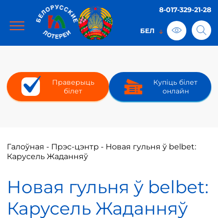
8-017-329-21-28
Праверыць
Купіць білет
білет
онлайн
Галоўная
-
Прэс-цэнтр
-
Новая гульня ў belbet:
Карусель Жаданняў
Новая гульня ў belbet:
Карусель Жаданняў