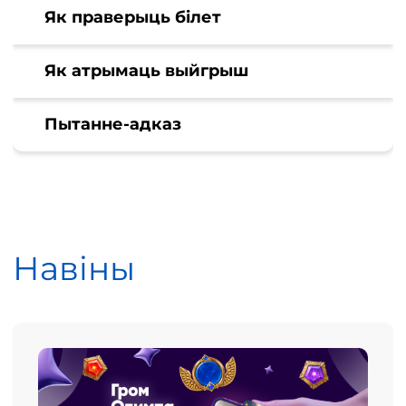
Як праверыць білет
Як атрымаць выйгрыш
Пытанне-адказ
Навіны