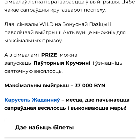
сімвалаў лёгка ператвараецца ў выйгрышы. Цябе
чакае сапраўдны кругазварот поспеху.
Лаві сімвалы WILD на Бонуснай Пазіцыі і
павялічвай выйгрыш! Актывуйце множнік для
максімальных прызоў.
А з сімваламі
PRIZE
можна
запускаць
Паўторныя Кручэнні
і ўзмацніць
святочную весялосць.
Максімальны выйгрыш – 37 000 BYN
Карусель Жаданняў
– месца, дзе пачынаецца
сапраўдная весялосць і выконваюцца мары!
Дзе набыць білеты