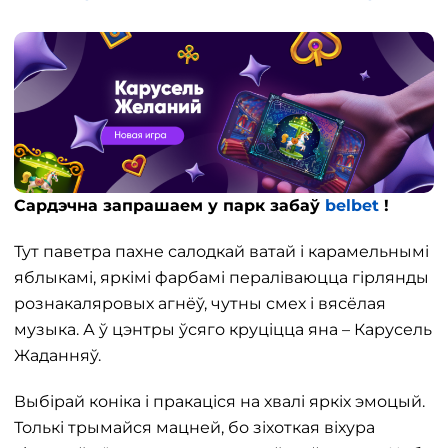
Сардэчна запрашаем у парк забаў
belbet
!
Тут паветра пахне салодкай ватай і карамельнымі
яблыкамі, яркімі фарбамі пераліваюцца гірлянды
рознакаляровых агнёў, чутны смех і вясёлая
музыка. А ў цэнтры ўсяго круціцца яна – Карусель
Жаданняў.
Выбірай коніка і пракаціся на хвалі яркіх эмоцый.
Толькі трымайся мацней, бо зіхоткая віхура