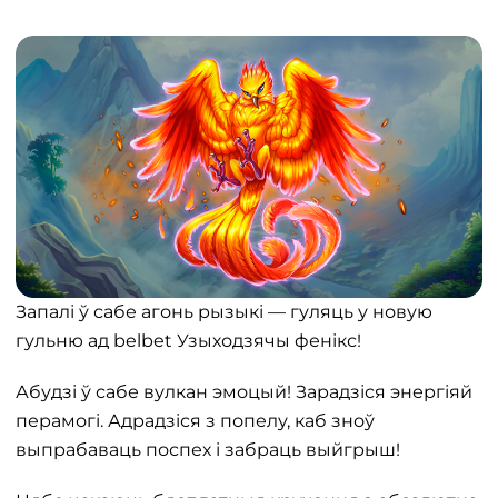
Запалі ў сабе агонь рызыкі — гуляць у новую
гульню ад belbet Узыходзячы фенікс!
Абудзі ў сабе вулкан эмоцый! Зарадзіся энергіяй
перамогі. Адрадзіся з попелу, каб зноў
выпрабаваць поспех і забраць выйгрыш!