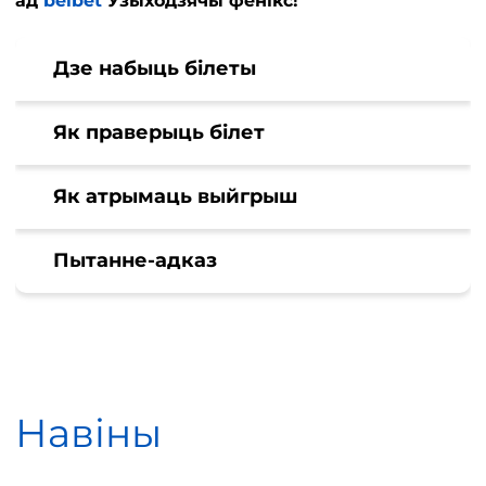
ад
belbet
Узыходзячы фенікс!
Дзе набыць білеты
Як праверыць білет
Як атрымаць выйгрыш
Пытанне-адказ
Навіны