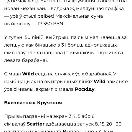
Цябе чакаюць бясплатныя кручэння з абсалютна
новай механікай. І, вядома ж, маляўнічая графіка
— усё ў стылі belbet! Максімальная сума
выйгрышу — 17 350 BYN.
У гульні 50 ліній, выйгрыш па якім налічваецца за
лепшую камбінацыю з 3 і больш аднолькавых
сімвалаў злева направа (пачынаючы з крайняга
левага барабана).
Сімвал
Wild
ёсць на стужках ўсіх барабанаў. У
камбінацыях на выйгрышных лініях
Wild
замяняе
ўсе сімвалы, акрамя сімвала
Роскіду
.
Бясплатныя Кручэння
Пры выпадзенні на экран 3,4, 5 або 6
сімвалаў
Scatter
адбываецца запуск 8, 15, 20 і 30
бясплатных кручэнняў. Выпадзенне 3,4, 5 і 6