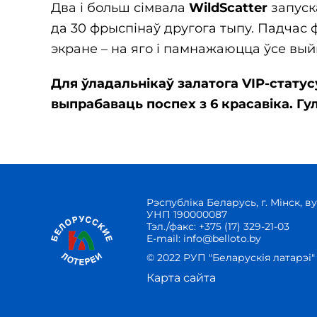
Два і больш сімвала
WildScatter
запуск
да 30 фрыспінаў другога тыпу. Падчас 
экране – на яго і памнажаюцца ўсе вы
Для ўладальнікаў залатога VIP-статус
выпрабаваць поспех з 6 красавіка. Гу
Рэспубліка Беларусь, г. Мінск, ву
УНП 190000087
Тэл./факс:
+375 (17) 329-21-03
E-mail:
info@belloto.by
© 2022 РУП "Беларускія латарэі"
Карта сайта