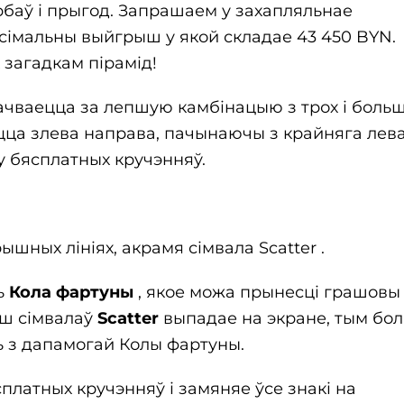
баў і прыгод. Запрашаем у захапляльнае
ксімальны выйгрыш у якой складае 43 450 BYN.
 загадкам пірамід!
плачваецца за лепшую камбінацыю з трох і боль
ацца злева направа, пачынаючы з крайняга лев
пу бясплатных кручэнняў.
ышных лініях, акрамя сімвала Scatter .
ь
Кола фартуны
, якое можа прынесці грашовы
ьш сімвалаў
Scatter
выпадае на экране, тым бо
 з дапамогай Колы фартуны.
платных кручэнняў і замяняе ўсе знакі на