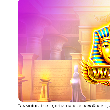
Таямніцы і загадкі мінулага захоўваюць