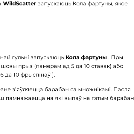
а
WildScatter
запускаюць Кола фартуны, якое
най гульні запускаюць
Кола фартуны
. Пры
шовы прыз (памерам ад 5 да 10 ставак) або
 да 10 фрыспінаў ).
ане з’яўляецца барабан са множнікамі. Пасля
ш памнажаецца на які выпаў на гэтым бараба