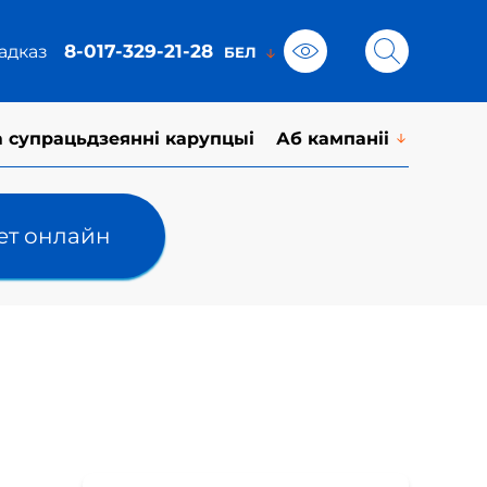
8-017-329-21-28
адказ
а супрацьдзеянні карупцыі
Аб кампаніі
лет онлайн