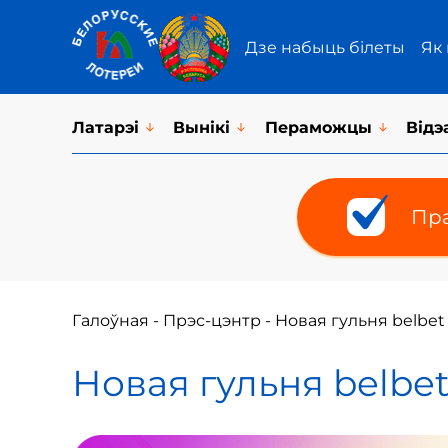
Дзе набыць білеты
Як
Латарэi
Вынікі
Пераможцы
Відэ
Пра
Галоўная
-
Прэс-цэнтр
-
Новая гульня belbet 
Новая гульня belbet