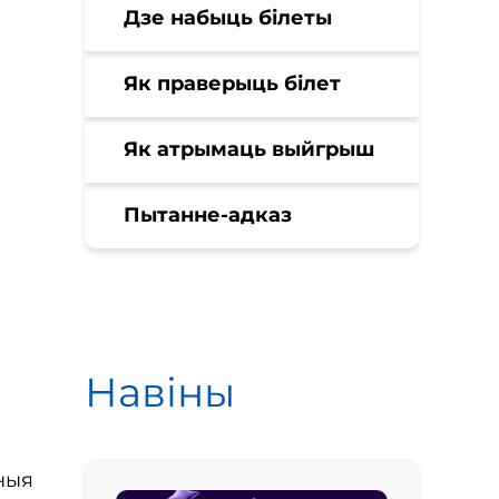
Дзе набыць білеты
Як праверыць білет
Як атрымаць выйгрыш
Пытанне-адказ
Навіны
чныя