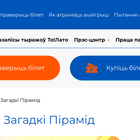
 праверыць білет
Як атрымаць выйгрыш
Пытанне-
азапісы тыражоў То!Лато
Прэс-цэнтр
Праца п
верыць білет
Купіць бі
Загадкі Пірамід
 Загадкі Пірамід