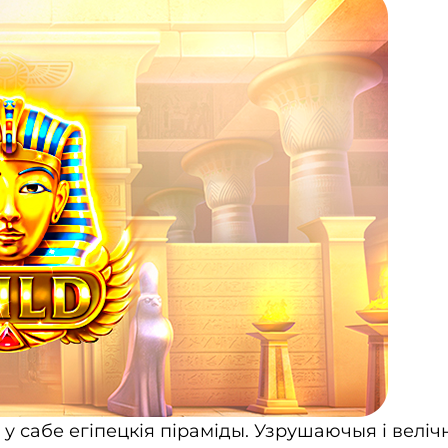
 у сабе егіпецкія піраміды. Узрушаючыя і велі