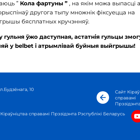
аюць ”
Кола фартуны ”
, на якім можа выпасці 
фрыспінаў другога тыпу множнік фіксуецца на
йгрышы бясплатных кручэнняў.
у гульня ўжо даступная, астатнія гульцы змо
ляй у belbet і атрымлівай буйныя выйгрышы!
л.Будзёнага, 10
Сайт Кіраў
справамі
Прэзідэнт
 Кіраўніцтва справамі Прэзідэнта Рэспублікі Беларусь