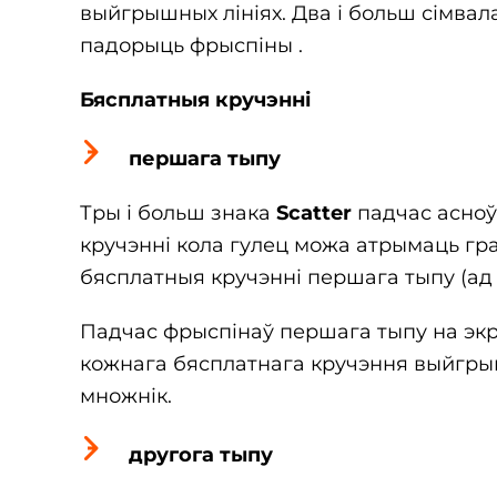
выйгрышных лініях. Два і больш сімвал
падорыць фрыспіны .
Бясплатныя кручэнні
першага тыпу
Тры і больш знака
Scatter
падчас асноў
кручэнні кола гулец можа атрымаць гра
бясплатныя кручэнні першага тыпу (ад 6
Падчас фрыспінаў першага тыпу на экр
кожнага бясплатнага кручэння выйгры
множнік.
другога тыпу