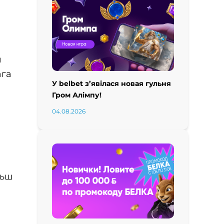
ш
ага
У belbet з’явілася новая гульня
Гром Алімпу!
04.08.2026
льш