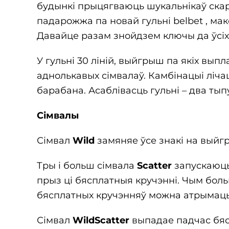
будынкі прыцягваюць шукальнікаў скар
падарожжа па новай гульні belbet , ма
Давайце разам знойдзем ключы да ўсіх
У гульні 30 ліній, выйгрыш па якіх вы
аднолькавых сімвалаў. Камбінацыі ліч
барабана. Асаблівасць гульні – два ты
Сімвалы
Сімвал
Wild
замяняе ўсе знакі на выйгр
Тры і больш сімвала
Scatter
запускаюц
прыз ці бясплатныя кручэнні. Чым бол
бясплатных кручэнняў можна атрымаць
Сімвал
WildScatter
выпадае падчас бяс