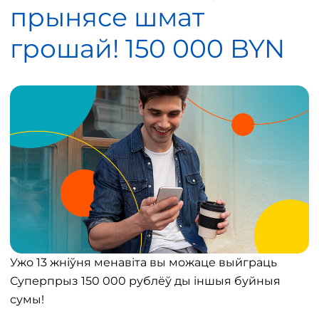
прынясе шмат
грошай! 150 000 BYN
Ужо 13 жніўня менавіта вы можаце выйграць
Суперпрыз 150 000 рублёў ды іншыя буйныя
сумы!