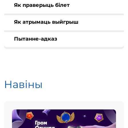
Як праверыць білет
Як атрымаць выйгрыш
Пытанне-адказ
Навіны