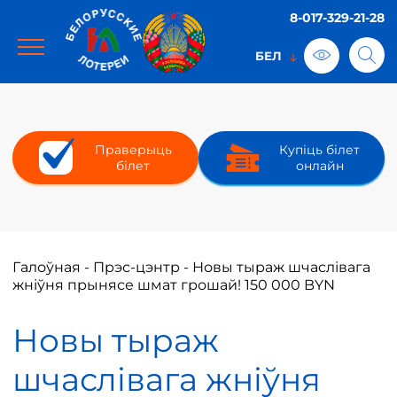
8-017-329-21-28
Праверыць
Купіць білет
білет
онлайн
Галоўная
-
Прэс-цэнтр
-
Новы тыраж шчаслівага
жніўня прынясе шмат грошай! 150 000 BYN
Новы тыраж
шчаслівага жніўня