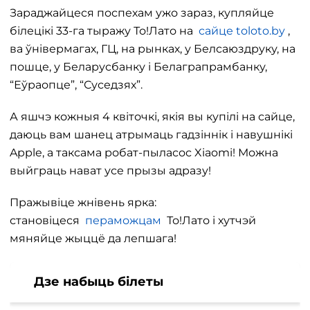
Зараджайцеся поспехам ужо зараз, купляйце
білецікі 33-га тыражу То!Лато на
сайце toloto.by
,
ва ўнівермагах, ГЦ, на рынках, у Белсаюздруку, на
пошце, у Беларусбанку і Белаграпрамбанку,
“Еўраопце”, “Суседзях”.
А яшчэ кожныя 4 квіточкі, якія вы купілі на сайце,
даюць вам шанец атрымаць гадзіннік і навушнікі
Apple, а таксама робат-пыласос Xiaomi! Можна
выйграць нават усе прызы адразу!
Пражывіце жнівень ярка:
становіцеся
пераможцам
То!Лато і хутчэй
мяняйце жыццё да лепшага!
Дзе набыць білеты